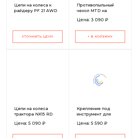
Цепи на колеса к
Противопыльный
райдеру PF 21 AWD
чехол MTD на
18x7,5-8 дюймов
травосборник (196-
Цена: 3 090 ₽
круглый профиль
553-603)
Husqvarna 5310065-81
УТОЧНИТЬ ЦЕНУ
+ В КОРЗИНУ
Цепи на колеса
Крепление под
трактора NX15 RD
инструмент для
прицепа
Цена: 5 090 ₽
Цена: 5 590 ₽
19A40026100