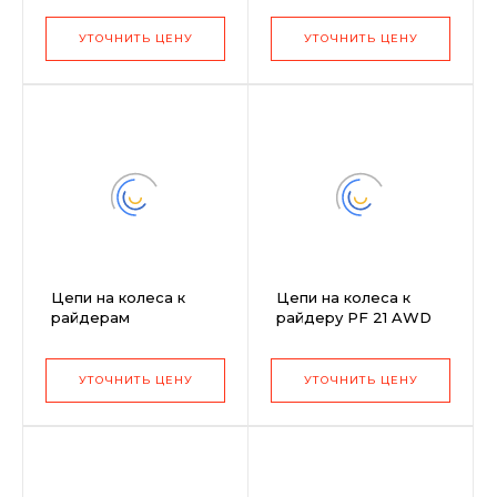
5013276-01 (к
9971031-10 (20x10-8,
трактору
TS 346)
УТОЧНИТЬ ЦЕНУ
УТОЧНИТЬ ЦЕНУ
YTH220Twin)
Цепи на колеса к
Цепи на колеса к
райдерам
райдеру PF 21 AWD
316T/ST276EP/ST268EP
18x7,5-8 дюймов
16Х6,5-8 дюймов без
квадратный профиль
грунтозацепов
Husqvarna 5354147-08
УТОЧНИТЬ ЦЕНУ
УТОЧНИТЬ ЦЕНУ
Husqvarna 5856661-01