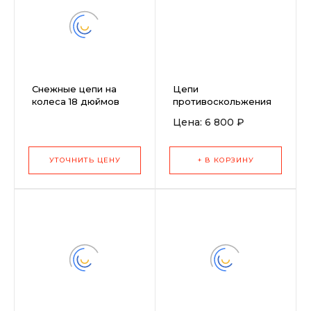
Снежные цепи на
Цепи
колеса 18 дюймов
противоскольжения
пара Husqvarna
6.50&amp;quot; -
Цена: 6 800 ₽
9971036-10 (18x9.5-8,
16.00&amp;quot;, пара
TC338/342)
УТОЧНИТЬ ЦЕНУ
+ В КОРЗИНУ