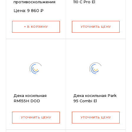
противоскольжения
110 C Pro El
7.50&amp;quot; -
Цена: 9 860 ₽
20.00&amp;quot;,
пара
+ В КОРЗИНУ
УТОЧНИТЬ ЦЕНУ
Дека косильная
Дека косильная Park
RM155H DOD
95 Combi El
УТОЧНИТЬ ЦЕНУ
УТОЧНИТЬ ЦЕНУ