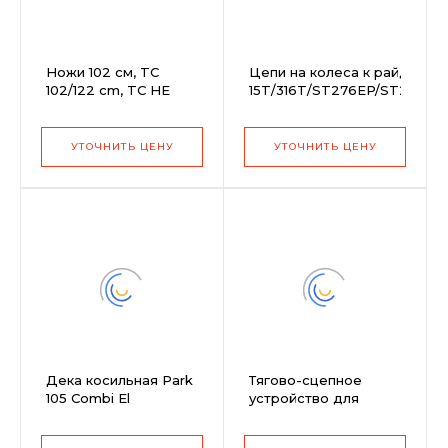
Ножи 102 см, TC
Цепи на колеса к райдерам
102/122 cm, TC HE
15T/316T/ST276EP/ST268EP
102/122 cm
16x6,5-8 дюймов с
грунтозацепами Husqvarna
9649930-01
УТОЧНИТЬ ЦЕНУ
УТОЧНИТЬ ЦЕНУ
Дека косильная Park
Тягово-сцепное
105 Combi El
устройство для
моделей 102-122 см
HEP, TC HE 102/122