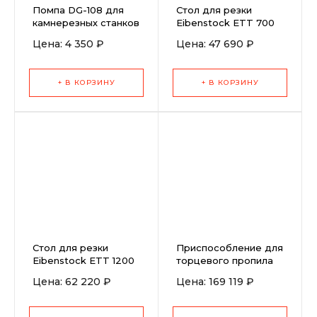
Помпа DG-108 для
Стол для резки
камнерезных станков
Eibenstock ETT 700
Helmut ST350-800,
Цена: 4 350 ₽
Цена: 47 690 ₽
ST400-900N
+ В КОРЗИНУ
+ В КОРЗИНУ
Стол для резки
Приспособление для
Eibenstock ETT 1200
торцевого пропила
SLOT для станков
Цена: 62 220 ₽
Цена: 169 119 ₽
ANR 130-200 3F
2,9kW 380/50