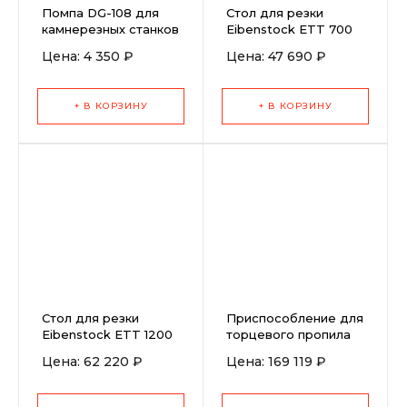
Помпа DG-108 для
Стол для резки
камнерезных станков
Eibenstock ETT 700
Helmut ST350-800,
Цена: 4 350 ₽
Цена: 47 690 ₽
ST400-900N
+ В КОРЗИНУ
+ В КОРЗИНУ
Стол для резки
Приспособление для
Eibenstock ETT 1200
торцевого пропила
SLOT для станков
Цена: 62 220 ₽
Цена: 169 119 ₽
ANR 130-200 3F
2,9kW 380/50