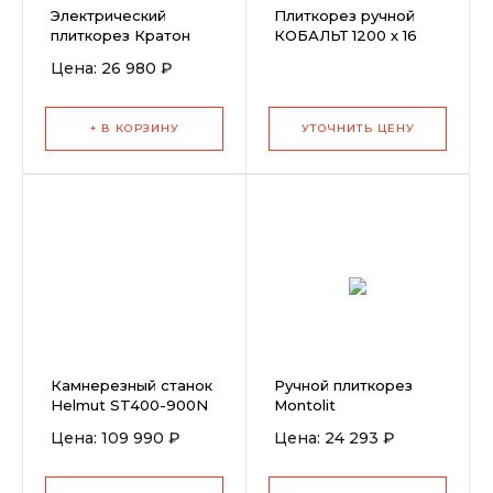
Электрический
Плиткорез ручной
плиткорез Кратон
КОБАЛЬТ 1200 х 16
TC-800/720
мм, монорельс,
Цена: 26 980 ₽
каретка литая на
подшипниках
+ В КОРЗИНУ
УТОЧНИТЬ ЦЕНУ
Камнерезный станок
Ручной плиткорез
Helmut ST400-900N
Montolit
MASTERPIUMA 93x93
Цена: 109 990 ₽
Цена: 24 293 ₽