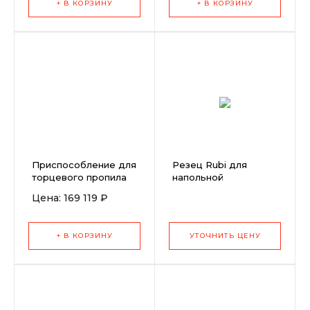
+ В КОРЗИНУ
+ В КОРЗИНУ
Приспособление для
Резец Rubi для
торцевого пропила
напольной
SLOT для станков
облицовочной плитки
Цена: 169 119 ₽
ANR 130-200 1F
(длина 10 мм)
2,2kW 230/50
+ В КОРЗИНУ
УТОЧНИТЬ ЦЕНУ