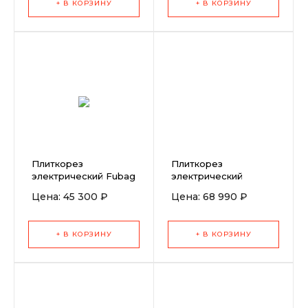
+ В КОРЗИНУ
+ В КОРЗИНУ
Плиткорез
Плиткорез
электрический Fubag
электрический
CraftLine 920
Helmut FS250H (1400
Цена: 45 300 ₽
Цена: 68 990 ₽
Вт, 1200 мм)
+ В КОРЗИНУ
+ В КОРЗИНУ