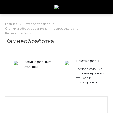
Главная
/
Каталог товаров
/
Станки и оборудование для производства
/
Камнеобработка
Камнеобработка
Плиткорезы
Камнерезные
станки
Комплектующие
для камнерезных
станков и
плиткорезов