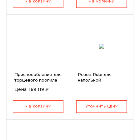
+ В КОРЗИНУ
+ В КОРЗИНУ
Приспособление для
Резец Rubi для
торцевого пропила
напольной
SLOT для станков
облицовочной плитки
Цена: 169 119 ₽
ANR 130-200 1F
(длина 10 мм)
2,2kW 230/50
+ В КОРЗИНУ
УТОЧНИТЬ ЦЕНУ