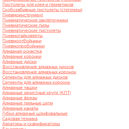
Пистолеты для клея и герметиков
Скобозабивные пистолеты (степлеры)
Пневмоинструмент
Пневматические заклёпочники
Пневматические пилы
Пневматические пистолеты
Пневмогайковёрты
Пневмоотбойники
Пневмопробойники
Алмазная оснастка
Алмазные коронки
Алмазные диски
Восстановление алмазных дисков
Восстановление алмазных коронок
Сегменты для алмазных дисков
Сегменты для алмазных коронок
Алмазные чашки
Алмазные зачистные круги (КЛТ)
Алмазные фрезы
Алмазные пильные цепи
Алмазные канаты
Губки алмазные шлифовальные
Садовая техника
Аэраторы и скарификаторы