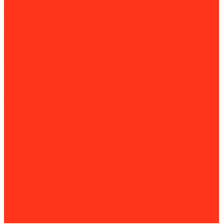
Погружные насосы
Опрыскиватели
Пластиковые погреба
Садовые измельчители
Садовые ножницы (кусторезы)
Системы полива
Снегоуборочная техника
Принадлежности для снегоуборочной техники
Тачки и тележки
Тракторы
Аксессуары для минитракторов
Навесное оборудование
Триммеры
Дорожно-строительная техника и оборудование
Виброплиты
Двигатели для виброплит
Комплектующие для виброплит
Швонарезчики
Комплектующие для швонарезчиков
Разметочные машины
Комплектующие для разметочных машин
Раздельщики трещин
Диски для разделки трещин
Комплектующие для раздельщиков трещин
Демаркировщики