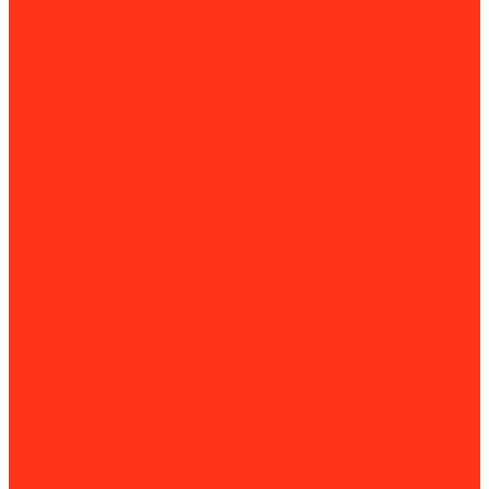
Заточные станки
Борфрезы
Кузнечное оборудование
Сверлильные станки
Вертикально-сверлильные станки
Корончатые сверла
Магнитно-сверлильные станки
Радиально-сверлильные станки
Токарные станки
Фрезерные станки
Токарные станки
Фрезерные станки
Оборудование для автосервисов
Балансировка
Балансировочные стенды
Инструмент
Гайколомы
Гайкорезы
Динамометрические ключи
Динамометрические отвертки
Инструментальные тележки
Пневмогайковерты
Трубогибы
Мойка и чистка
Мойка деталей