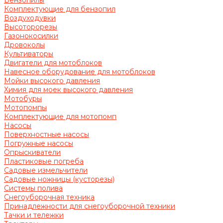
Бензопилы
Комплектующие для бензопил
Воздуходувки
Высоторорезы
Газонокосилки
Дровоколы
Культиваторы
Двигатели для мотоблоков
Навесное оборудование для мотоблоков
Мойки высокого давления
Химия для моек высокого давления
Мотобуры
Мотопомпы
Комплектующие для мотопомп
Насосы
Поверхностные насосы
Погружные насосы
Опрыскиватели
Пластиковые погреба
Садовые измельчители
Садовые ножницы (кусторезы)
Системы полива
Снегоуборочная техника
Принадлежности для снегоуборочной техники
Тачки и тележки