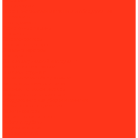
Бензопилы
Воздуходувки
Дорожно-строительная техника и оборудование
Виброплиты
Швонарезчики
Разметочные машины
Генераторы
Бензогенераторы
Газовые генераторы
Дизель-генераторы
Инструменты
Динамометрический инструмент
Измерительная техника
Пневмоинструмент
Климатическое оборудование
Вентиляционные установки
Водяные тепловентиляторы
Инфракрасные нагреватели
Оборудование для уборки и клининга
Мойки высокого давления
Парогенераторы
Подметальные машины
Работа с трубами
Видеоинспекция
Заморозка труб