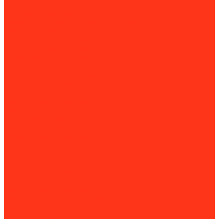
Сварочные инверторы
Аргонодуговая сварка (TIG)
Полуавтоматическая сварка (MIG/MAG)
Ручная дуговая сварка (MMA)
Сварка под флюсом SAW / FCAW
Сварочные позиционеры
Стабилизаторы напряжения
Складская и грузоподъёмная техника
Грузоподъёмное оборудование
Грузовые подъёмники
Домкраты
Краны грузоподъёмные
Лебедки
Магнитные грузозахваты
Подъемные столы
Такелажные платформы
Тали
Весы
Вилочные погрузчики
Грузовые подъёмники
Комплектовщики заказов
Краны грузоподъёмные
Комплектующие для кранов
Лебедки
Люльки строительные