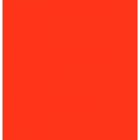
Посты дезинфекции
Промышленные пылесосы
Комплектующие для промышленных пылесосов
Рециркуляторы
Работа с трубами
Видеоинспекция
Заморозка труб
Клуппы и резьбонарезные станки
Комплектующие для клуппов и резьбонарезных станков
Слесарные верстаки и подставки для труб
Опрессовщики
Пайка и сварка труб
Аппараты раструбной сварки
Аппараты стыковой сварки
Горелки для труб
Комплектующие для пайки и сварки труб
Паяльники для труб
Слесарные верстаки и подставки для труб
Термофены (паяльные фены)
Фиксаторы и позиционеры для сварки
Пресс-инструмент
Промывочные насосы
Прочистные машины
Насадки и спирали для прочистных машин
Сабельные и дисковые пилы