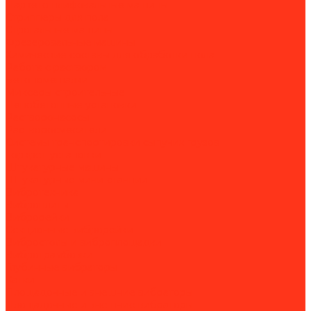
Паркетошлифовальные машины
Стрипперы для пола
Строгальные машины
Фрезеровальные машины
Химические составы для обработки пола
Работа с раствором
Бетономешалки
Миксеры строительные
Пенобетонные установки
Растворонасосы
Растворосмесители
Системы транспортировки сыпучих грузов
Торкрет-установки
Штукатурные машины
Штукатурные мини-станции
Вибротехника
Виброплиты
Виброрейки
Секционные виброрейки
Вибростолы и виброплощадки
Вибротрамбовки
Глубинные вибраторы
Катки
Площадочные и внешние вибраторы
Площадочные и внешние вибраторы