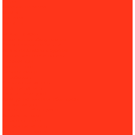
Акции
Оформление заказа
Оплата
Доставка
Контакты
...
Каталог товаров
Строительное оборудование
Резка и сверление бетона
Установки алмазного бурения
Ручные резчики (бензорезы)
Перфораторы
Резчики швов
Резчики кровли
Штроборезы
Стенорезные машины
Канатные машины
Работа с арматурой
Арматурные ножницы и болторезы
Вязка арматуры
Станки для гибки и резки
Устройство полов
Демаркировщики
Затирочные машины
Мозаично-шлифовальные машины