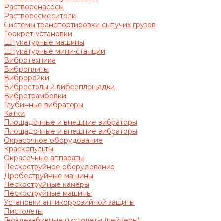
Растворонасосы
Растворосмесители
Системы транспортировки сыпучих грузов
Торкрет-установки
Штукатурные машины
Штукатурные мини-станции
Вибротехника
Виброплиты
Виброрейки
Вибростолы и виброплощадки
Вибротрамбовки
Глубинные вибраторы
Катки
Площадочные и внешние вибраторы
Площадочные и внешние вибраторы
Окрасочное оборудование
Краскопульты
Окрасочные аппараты
Пескоструйное оборудование
Дробеструйные машины
Пескоструйные камеры
Пескоструйные машины
Установки антикоррозийной защиты
Пистолеты
Гвоздезабивные пистолеты (нейлеры)