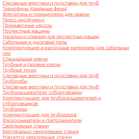
Слесарные верстаки и подставки для труб
Термофены (паяльные фены)
Фиксаторы и позиционеры для сварки
Пресс-инструмент
Промывочные насосы
Прочистные машины
Насадки и спирали для прочистных машин
Сабельные и дисковые пилы
Комплектующие и расходные материалы для сабельных
пил
Специальные ключи
Трубные и газовые ключи
Трубные тиски
Слесарные верстаки и подставки для труб
Трубогибы
Слесарные верстаки и подставки для труб
Труборасширители, отбортовщики
Комплектующие для труборасширителей и
отбортовщиков
Труборезы
Комплектующие для труборезов
Фаскосниматели и гратосниматели
Сверлильные станки
Вертикально-сверлильные станки
Магнитно-сверлильные станки