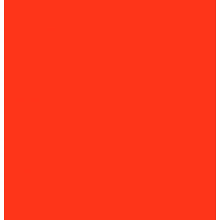
Комплектующие и расходные материалы для сабельных
пил
Специальные ключи
Трубные и газовые ключи
Трубные тиски
Слесарные верстаки и подставки для труб
Трубогибы
Слесарные верстаки и подставки для труб
Труборасширители, отбортовщики
Комплектующие для труборасширителей и
отбортовщиков
Труборезы
Комплектующие для труборезов
Фаскосниматели и гратосниматели
Сверлильные станки
Вертикально-сверлильные станки
Магнитно-сверлильные станки
Рельсосверлильные станки
Сверлильно-фрезерные станки
Силовая техника
Аккумуляторы
Газовые компрессоры
Генераторы
Бензогенераторы
Блоки АВР