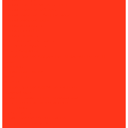
Пневматические заклёпочники
Пневматические нейлеры
Пневматические отбойные молотки
Пневматические пилы
Пневмогайковерты
Пневмопробойники
Пневмостеплеры
Строительные пистолеты
Электроинструменты
УШМ и болгарки
Комплектующие для ручных шлифовальных машин
Дрели
Борфрезы
Спиральные свёрла
Заклепочники
Заклёпки
Комплектующие для заклепочников
Перфораторы
Алмазные коронки для перфоратора
Буры и пики для перфораторов
Плиткорезы
Шуруповерты
Климатическое оборудование
Вентиляционные установки