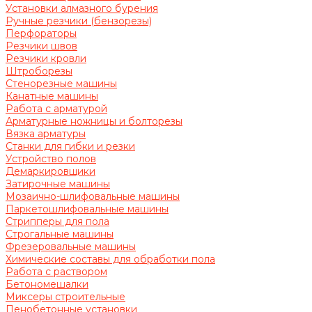
Установки алмазного бурения
Ручные резчики (бензорезы)
Перфораторы
Резчики швов
Резчики кровли
Штроборезы
Стенорезные машины
Канатные машины
Работа с арматурой
Арматурные ножницы и болторезы
Вязка арматуры
Станки для гибки и резки
Устройство полов
Демаркировщики
Затирочные машины
Мозаично-шлифовальные машины
Паркетошлифовальные машины
Стрипперы для пола
Строгальные машины
Фрезеровальные машины
Химические составы для обработки пола
Работа с раствором
Бетономешалки
Миксеры строительные
Пенобетонные установки