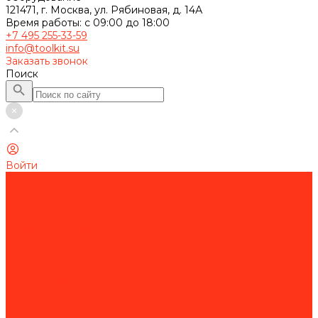
121471, г. Москва, ул. Рябиновая, д. 14А
Время работы: с 09:00 до 18:00
+7 495 255-33-59
info@toolkit.su
Заказать звонок
Поиск
Войти
Каталог товаров
Строительное оборудование
Резка и сверление бетона
Работа с арматурой
Устройство полов
Алмазная оснастка
Алмазные коронки
Алмазные диски
Восстановление алмазных дисков
Садовая техника
Аэраторы и скарификаторы