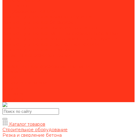
Для спецтехники
Для станков
Для уборочной техники
Комплектующие для алмазного бурения
Комплектующие для бензорезов
Комплектующие для камнерезных станков
Комплектующие для магнитно-сверлильных станков
Комплектующие для резьбонарезного инструмента
Комплектующие для строительной техники
Комплектующие для шлиф. машин
Оснастка для резчиков кровли
Пильные диски
Расходники для фрезеровальных машин
Рукава для мотопомп
Акции
Оформление заказа
Оплата
Доставка
Контакты
Каталог товаров
Строительное оборудование
Резка и сверление бетона