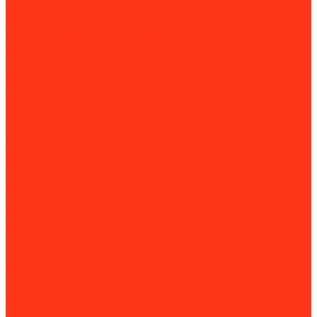
Катки
Комплектующие для дорожных катков
Копры для забивания столбов
Комплектующие к установкам для забивания столбов
Машины для забивания труб
Осветительные мачты
Комлектующие для осветительных вышек
Отбойные молотки
Комплектующие для отбойных молотков
Пневмопробойники
Комплектующие для пневмопробойников
Генераторы
Бензогенераторы
Газовые генераторы
Дизель-генераторы
Дизельные электростанции
Комплектующие для генераторов
Сварочные генераторы
Инструменты
Динамометрический инструмент
Динамометрические ключи
Динамометрические отвертки
Измерительная техника
Штангенциркули
Пневмоинструмент