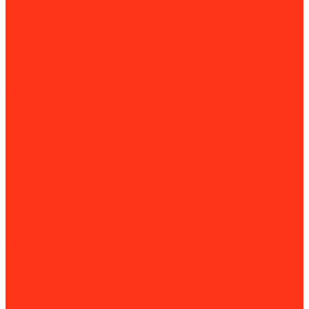
Окрасочное оборудование
Краскопульты
Окрасочные аппараты
Пескоструйное оборудование
Дробеструйные машины
Пескоструйные камеры
Пескоструйные машины
Установки антикоррозийной защиты
Пистолеты
Гвоздезабивные пистолеты (нейлеры)
Пистолеты для клея и герметиков
Скобозабивные пистолеты (степлеры)
Пневмоинструмент
Пневматические заклёпочники
Пневматические пилы
Пневматические пистолеты
Пневмогайковёрты
Пневмоотбойники
Пневмопробойники
Алмазная оснастка
Алмазные коронки
Алмазные диски
Восстановление алмазных дисков
Восстановление алмазных коронок
Сегменты для алмазных дисков