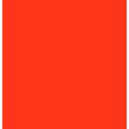
Приточно-вытяжные установки
Приточные установки
Водяные тепловентиляторы
Инфракрасные нагреватели
Конвекторы и обогреватели
Внутрипольные конвекторы
Кондиционеры и сплит-системы
Мобильные кондиционеры
Котлы отопления
Газовые котлы
Дизельные котлы
Твердотопливные котлы
Электрические котлы
Парогенераторы
Рециркуляторы бактерицидные
Тепловые завесы
Тепловые пушки
Установки для прогрева бетона
Принадлежности для установок прогрева бетона
Оборудование для уборки и клининга
Мойки высокого давления
Химия для моек высокого давления
Парогенераторы
Подметальные машины
Поломоечные машины