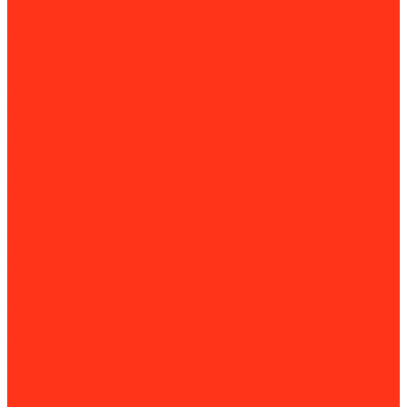
Клуппы и резьбонарезные станки
Сверлильные станки
Вертикально-сверлильные станки
Магнитно-сверлильные станки
Рельсосверлильные станки
Силовая техника
Аккумуляторы
Газовые компрессоры
Генераторы
Складская и грузоподъёмная техника
Грузоподъёмное оборудование
Весы
Вилочные погрузчики
Станки и оборудование для производства
Деревообработка
Камнеобработка
Металлообработка
Оборудование для автосервисов
Балансировка
Инструмент
Мойка и чистка
Комплектующие и расходные материалы
Аксессуары для снегоуборщиков
Для затирочных машин
Для сварки и пайки труб