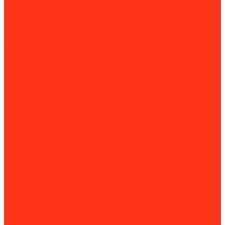
Камнерезные станки
Плиткорезы
Комплектующие для камнерезных станков и плиткорезов
Металлообработка
Гибочные станки
Вальцовочные станки
Зиговочные станки
Листогибочные станки
Станки для сборки воздуховодов
Угловысечные станки
Фальцегибы
Фальцеосадочные станки
Фальцепрокатные станки
Шринкеры
Для резки металла
Воздушно-плазменная резка (CUT)
Газорезательные машины
Гильотины по металлу
Ленточнопильные станки
Машины термической резки
Настольные циркулярные пилы
Пресс-ножницы
Станки для плазменной резки
Станки продольно-поперечной резки
Долбежные станки