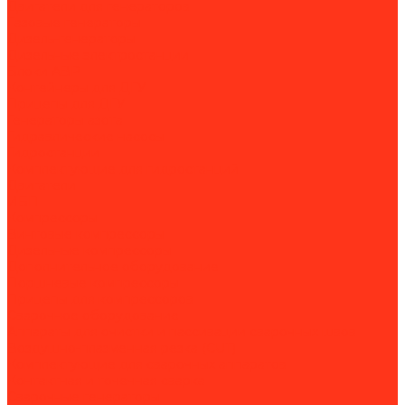
Двигатели для генераторов
Газовые генераторы
Дизель-генераторы
Дизельные электростанции
Блоки АВР
Контейнеры для ДГУ
Прицепы для ДГУ
Генераторы азота
Гидравлические насосы
Гидростанции
Комплектующие для гидростанций
Двигатели
ИБП
Компрессоры
Винтовые компрессоры
Дизельные компрессоры
Дополнительное оборудование
Поршневые компрессоры
Прицепы для компрессоров
Сварочное оборудование
Аппараты для очистки и пассивации сварочных швов
Воздушно-плазменная резка (CUT)
Комплектующие для сварочных аппаратов
Контактная и точечная сварка
Сварочные генераторы