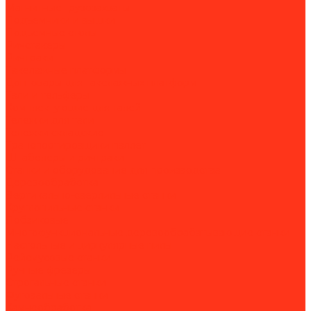
Магнитные грузозахваты
Подъемники и вышки
Подъемные столы
Ричстакеры
Ричтраки
Такелажные платформы
Доптовары для такелажных платформ
Тали и тельферы
Комплектующие для талей
Тележки для тали
Тележки складские
Транспортировщики паллет
Штабелеры и ричтраки
Станки и оборудование для производства
Деревообработка
Вертикально-сверлильные станки
Круглопильные станки
Лобзиковые
Многофункциональные деревообрабатывающие станки
Настольные и циркулярные пилы
Рейсмусовые станки
Ручные фрезеры
Строгальные станки
Фуговальные станки
Камнеобработка