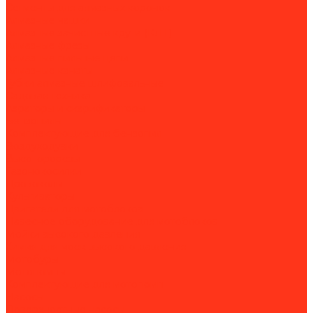
Сегменты для алмазных коронок
Алмазные чашки
Алмазные зачистные круги (КЛТ)
Алмазные фрезы
Алмазные пильные цепи
Алмазные канаты
Губки алмазные шлифовальные
Садовая техника
Аэраторы и скарификаторы
Бензопилы
Комплектующие для бензопил
Воздуходувки
Высоторорезы
Газонокосилки
Дровоколы
Культиваторы
Двигатели для мотоблоков
Навесное оборудование для мотоблоков
Мойки высокого давления
Химия для моек высокого давления
Мотобуры
Мотопомпы
Комплектующие для мотопомп
Насосы
Поверхностные насосы