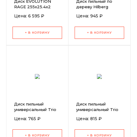
Диск EVOLUTION
Диск пильный по
RAGE 255х25.4х2
дереву Hilberg
алмазный
Industrial 235x30x24T
Цена: 6 595 ₽
Цена: 945 ₽
+ В КОРЗИНУ
+ В КОРЗИНУ
Диск пильный
Диск пильный
универсальный Trio
универсальный Trio
Diamond Multi
Diamond Multi
Цена: 765 ₽
Цена: 815 ₽
Material 200x32x56T
Material 210x32x60T
+ В КОРЗИНУ
+ В КОРЗИНУ