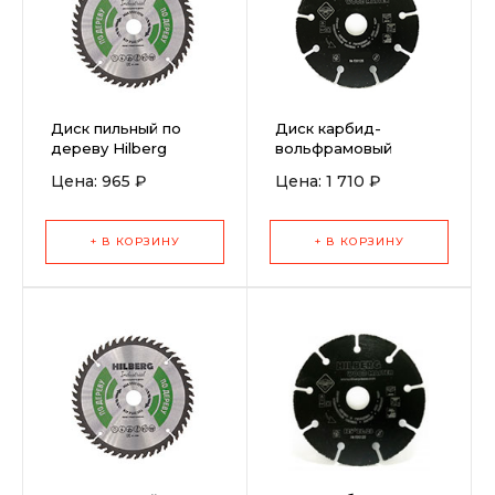
Диск пильный по
Диск карбид-
дереву Hilberg
вольфрамовый
Industrial
Hilberg Super Wood
Цена: 965 ₽
Цена: 1 710 ₽
190x30/20x48T
230 мм
+ В КОРЗИНУ
+ В КОРЗИНУ