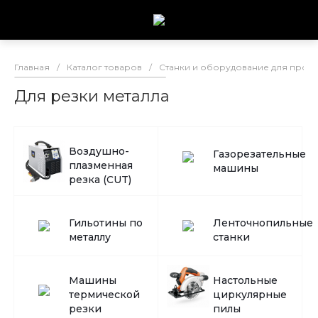
Главная
/
Каталог товаров
/
Станки и оборудование для произ
Для резки металла
Воздушно-
Газорезательные
плазменная
машины
резка (CUT)
Гильотины по
Ленточнопильные
металлу
станки
Машины
Настольные
термической
циркулярные
резки
пилы