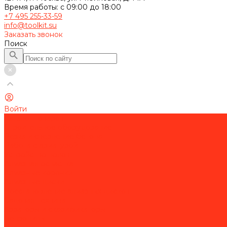
Время работы: с 09:00 до 18:00
+7 495 255-33-59
info@toolkit.su
Заказать звонок
Поиск
Войти
Каталог товаров
Строительное оборудование
Резка и сверление бетона
Работа с арматурой
Устройство полов
Алмазная оснастка
Алмазные коронки
Алмазные диски
Восстановление алмазных дисков
Садовая техника
Аэраторы и скарификаторы
Бензопилы