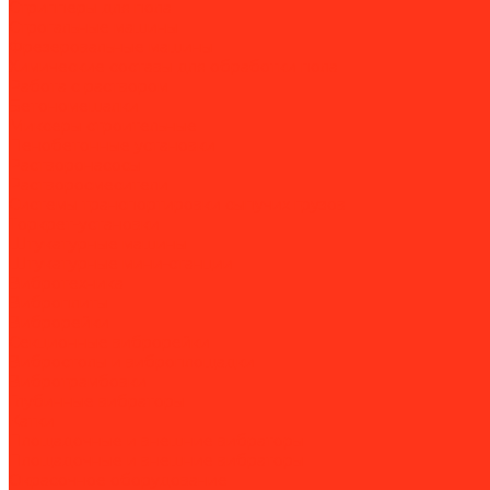
Стрипперы для пола
Строгальные машины
Фрезеровальные машины
Химические составы для обработки пола
Работа с раствором
Бетономешалки
Миксеры строительные
Пенобетонные установки
Растворонасосы
Растворосмесители
Системы транспортировки сыпучих грузов
Торкрет-установки
Штукатурные машины
Штукатурные мини-станции
Вибротехника
Виброплиты
Виброрейки
Секционные виброрейки
Вибростолы и виброплощадки
Вибротрамбовки
Глубинные вибраторы
Катки
Площадочные и внешние вибраторы
Площадочные и внешние вибраторы
Окрасочное оборудование