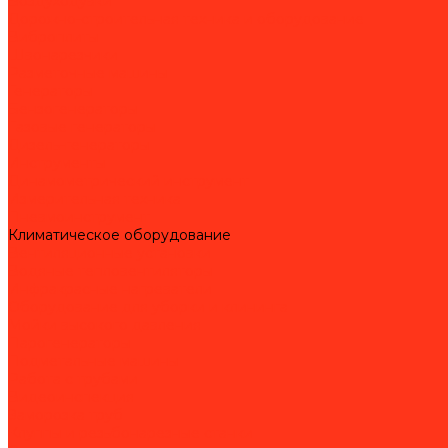
Воздуходувки
Дорожно-строительная техника и оборудование
Виброплиты
Швонарезчики
Разметочные машины
Генераторы
Бензогенераторы
Газовые генераторы
Дизель-генераторы
Инструменты
Динамометрический инструмент
Измерительная техника
Пневмоинструмент
Климатическое оборудование
Вентиляционные установки
Водяные тепловентиляторы
Инфракрасные нагреватели
Оборудование для уборки и клининга
Мойки высокого давления
Парогенераторы
Подметальные машины
Работа с трубами
Видеоинспекция
Заморозка труб
Клуппы и резьбонарезные станки