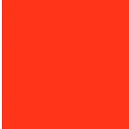
Оформление заказа
Оплата
Доставка
Контакты
...
Каталог товаров
Строительное оборудование
Резка и сверление бетона
Установки алмазного бурения
Ручные резчики (бензорезы)
Перфораторы
Резчики швов
Резчики кровли
Штроборезы
Стенорезные машины
Канатные машины
Работа с арматурой
Арматурные ножницы и болторезы
Вязка арматуры
Станки для гибки и резки
Устройство полов
Демаркировщики
Затирочные машины
Мозаично-шлифовальные машины
Паркетошлифовальные машины