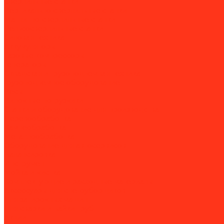
Сверлильные станки
Вертикально-сверлильные станки
Магнитно-сверлильные станки
Рельсосверлильные станки
Силовая техника
Аккумуляторы
Газовые компрессоры
Генераторы
Складская и грузоподъёмная техника
Грузоподъёмное оборудование
Весы
Вилочные погрузчики
Станки и оборудование для производства
Деревообработка
Камнеобработка
Металлообработка
Оборудование для автосервисов
Балансировка
Инструмент
Мойка и чистка
Комплектующие и расходные материалы
Аксессуары для снегоуборщиков
Для затирочных машин
Для сварки и пайки труб
Акции