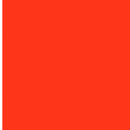
Краскопульты
Окрасочные аппараты
Пескоструйное оборудование
Дробеструйные машины
Пескоструйные камеры
Пескоструйные машины
Установки антикоррозийной защиты
Пистолеты
Гвоздезабивные пистолеты (нейлеры)
Пистолеты для клея и герметиков
Скобозабивные пистолеты (степлеры)
Пневмоинструмент
Пневматические заклёпочники
Пневматические пилы
Пневматические пистолеты
Пневмогайковёрты
Пневмоотбойники
Пневмопробойники
Алмазная оснастка
Алмазные коронки
Алмазные диски
Восстановление алмазных дисков
Восстановление алмазных коронок
Сегменты для алмазных дисков
Сегменты для алмазных коронок