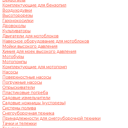
Бензопилы
Комплектующие для бензопил
Воздуходувки
Высоторорезы
Газонокосилки
Дровоколы
Культиваторы
Двигатели для мотоблоков
Навесное оборудование для мотоблоков
Мойки высокого давления
Химия для моек высокого давления
Мотобуры
Мотопомпы
Комплектующие для мотопомп
Насосы
Поверхностные насосы
Погружные насосы
Опрыскиватели
Пластиковые погреба
Садовые измельчители
Садовые ножницы (кусторезы)
Системы полива
Снегоуборочная техника
Принадлежности для снегоуборочной техники
Тачки и тележки