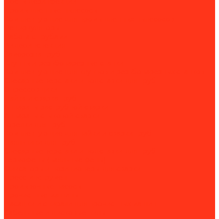
Посты дезинфекции
Промышленные пылесосы
Комплектующие для промышленных пылесосов
Рециркуляторы
Работа с трубами
Видеоинспекция
Заморозка труб
Клуппы и резьбонарезные станки
Комплектующие для клуппов и резьбонарезных станков
Слесарные верстаки и подставки для труб
Опрессовщики
Пайка и сварка труб
Аппараты раструбной сварки
Аппараты стыковой сварки
Горелки для труб
Комплектующие для пайки и сварки труб
Паяльники для труб
Слесарные верстаки и подставки для труб
Термофены (паяльные фены)
Фиксаторы и позиционеры для сварки
Пресс-инструмент
Промывочные насосы
Прочистные машины
Насадки и спирали для прочистных машин
Сабельные и дисковые пилы