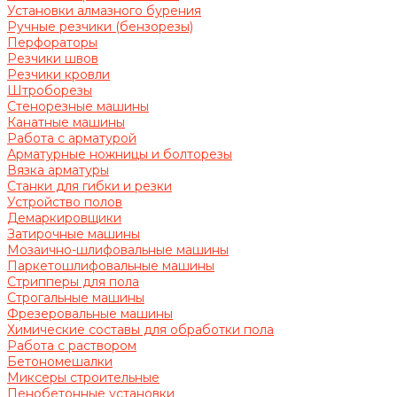
Установки алмазного бурения
Ручные резчики (бензорезы)
Перфораторы
Резчики швов
Резчики кровли
Штроборезы
Стенорезные машины
Канатные машины
Работа с арматурой
Арматурные ножницы и болторезы
Вязка арматуры
Станки для гибки и резки
Устройство полов
Демаркировщики
Затирочные машины
Мозаично-шлифовальные машины
Паркетошлифовальные машины
Стрипперы для пола
Строгальные машины
Фрезеровальные машины
Химические составы для обработки пола
Работа с раствором
Бетономешалки
Миксеры строительные
Пенобетонные установки