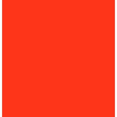
Катки
Комплектующие для дорожных катков
Копры для забивания столбов
Комплектующие к установкам для забивания столбов
Машины для забивания труб
Осветительные мачты
Комлектующие для осветительных вышек
Отбойные молотки
Комплектующие для отбойных молотков
Пневмопробойники
Комплектующие для пневмопробойников
Генераторы
Бензогенераторы
Газовые генераторы
Дизель-генераторы
Дизельные электростанции
Комплектующие для генераторов
Сварочные генераторы
Инструменты
Динамометрический инструмент
Динамометрические ключи
Динамометрические отвертки
Измерительная техника
Штангенциркули
Пневмоинструмент