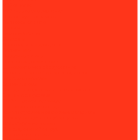
Мойка колес
Мойки высокого давления
Пескоструйные камеры
Пылесосы для авто
Подъем
Гаражные краны
Домкраты
Доптовары для домкратов
Подъемники
Подъёмные столы
Прессы гидравлические
Шиномонтажное оборудование
Вулканизаторы и борторасширители
Борторасширители
Вулканизаторы
Стенды для проточки и правки дисков
Стенды сход-развала
Стойки трансмиссионные
Шиномонтажные стенды
Комплектующие и расходные материалы
Аксессуары для снегоуборщиков
Для затирочных машин
Для сварки и пайки труб
Для силовой техники