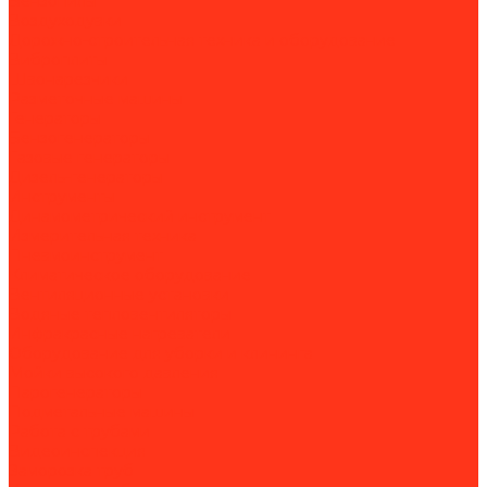
Бензопилы
Воздуходувки
Дорожно-строительная техника и оборудование
Виброплиты
Швонарезчики
Разметочные машины
Генераторы
Бензогенераторы
Газовые генераторы
Дизель-генераторы
Инструменты
Динамометрический инструмент
Измерительная техника
Пневмоинструмент
Климатическое оборудование
Вентиляционные установки
Водяные тепловентиляторы
Инфракрасные нагреватели
Оборудование для уборки и клининга
Мойки высокого давления
Парогенераторы
Подметальные машины
Работа с трубами
Видеоинспекция
Заморозка труб