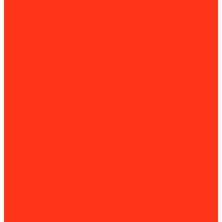
Клуппы и резьбонарезные станки
Сверлильные станки
Вертикально-сверлильные станки
Магнитно-сверлильные станки
Рельсосверлильные станки
Силовая техника
Аккумуляторы
Газовые компрессоры
Генераторы
Складская и грузоподъёмная техника
Грузоподъёмное оборудование
Весы
Вилочные погрузчики
Станки и оборудование для производства
Деревообработка
Камнеобработка
Металлообработка
Оборудование для автосервисов
Балансировка
Инструмент
Мойка и чистка
Комплектующие и расходные материалы
Аксессуары для снегоуборщиков
Для затирочных машин
Для сварки и пайки труб