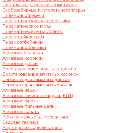
Пистолеты для клея и герметиков
Скобозабивные пистолеты (степлеры)
Пневмоинструмент
Пневматические заклёпочники
Пневматические пилы
Пневматические пистолеты
Пневмогайковёрты
Пневмоотбойники
Пневмопробойники
Алмазная оснастка
Алмазные коронки
Алмазные диски
Восстановление алмазных дисков
Восстановление алмазных коронок
Сегменты для алмазных дисков
Сегменты для алмазных коронок
Алмазные чашки
Алмазные зачистные круги (КЛТ)
Алмазные фрезы
Алмазные пильные цепи
Алмазные канаты
Губки алмазные шлифовальные
Садовая техника
Аэраторы и скарификаторы