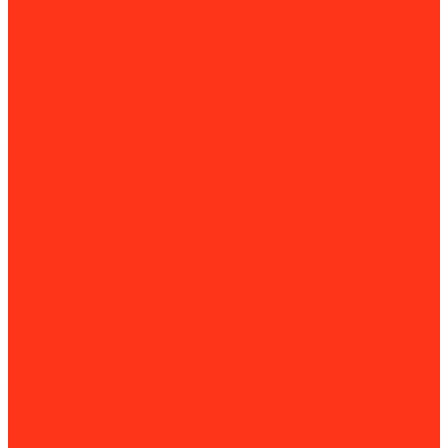
Комплектующие и расходные материалы для сабельных
пил
Специальные ключи
Трубные и газовые ключи
Трубные тиски
Слесарные верстаки и подставки для труб
Трубогибы
Слесарные верстаки и подставки для труб
Труборасширители, отбортовщики
Комплектующие для труборасширителей и
отбортовщиков
Труборезы
Комплектующие для труборезов
Фаскосниматели и гратосниматели
Сверлильные станки
Вертикально-сверлильные станки
Магнитно-сверлильные станки
Рельсосверлильные станки
Сверлильно-фрезерные станки
Силовая техника
Аккумуляторы
Газовые компрессоры
Генераторы
Бензогенераторы
Блоки АВР