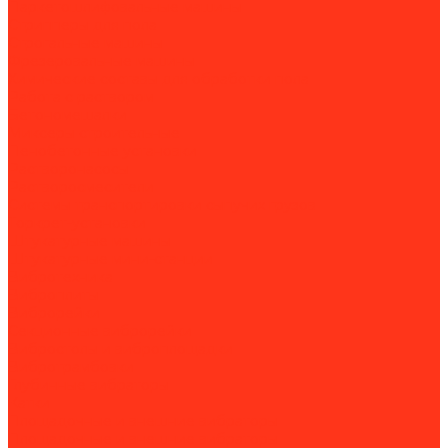
Паркетошлифовальные машины
Стрипперы для пола
Строгальные машины
Фрезеровальные машины
Химические составы для обработки пола
Работа с раствором
Бетономешалки
Миксеры строительные
Пенобетонные установки
Растворонасосы
Растворосмесители
Системы транспортировки сыпучих грузов
Торкрет-установки
Штукатурные машины
Штукатурные мини-станции
Вибротехника
Виброплиты
Виброрейки
Секционные виброрейки
Вибростолы и виброплощадки
Вибротрамбовки
Глубинные вибраторы
Катки
Площадочные и внешние вибраторы
Площадочные и внешние вибраторы