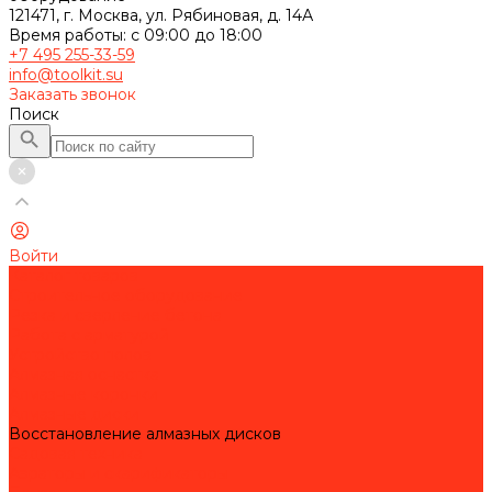
121471, г. Москва, ул. Рябиновая, д. 14А
Время работы: с 09:00 до 18:00
+7 495 255-33-59
info@toolkit.su
Заказать звонок
Поиск
Войти
Каталог товаров
Строительное оборудование
Резка и сверление бетона
Работа с арматурой
Устройство полов
Алмазная оснастка
Алмазные коронки
Алмазные диски
Восстановление алмазных дисков
Садовая техника
Аэраторы и скарификаторы