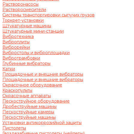
Растворонасосы
Растворосмесители
Системы транспортировки сыпучих грузов
Торкрет-установки
Штукатурные машины
Штукатурные мини-станции
Вибротехника
Виброплиты
Виброрейки
Вибростолы и виброплощадки
Вибротрамбовки
Глубинные вибраторы
Катки
Площадочные и внешние вибраторы
Площадочные и внешние вибраторы
Окрасочное оборудование
Краскопульты
Окрасочные аппараты
Пескоструйное оборудование
Дробеструйные машины
Пескоструйные камеры
Пескоструйные машины
Установки антикоррозийной защиты
Пистолеты
Гвоздезабивные пистолеты (нейлеры)