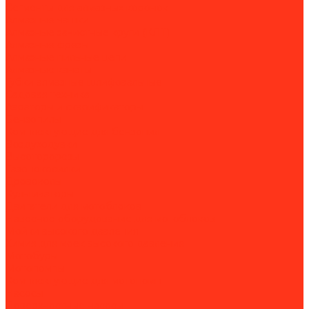
Сегменты для алмазных коронок
Алмазные чашки
Алмазные зачистные круги (КЛТ)
Алмазные фрезы
Алмазные пильные цепи
Алмазные канаты
Губки алмазные шлифовальные
Садовая техника
Аэраторы и скарификаторы
Бензопилы
Комплектующие для бензопил
Воздуходувки
Высоторорезы
Газонокосилки
Дровоколы
Культиваторы
Двигатели для мотоблоков
Навесное оборудование для мотоблоков
Мойки высокого давления
Химия для моек высокого давления
Мотобуры
Мотопомпы
Комплектующие для мотопомп
Насосы
Поверхностные насосы