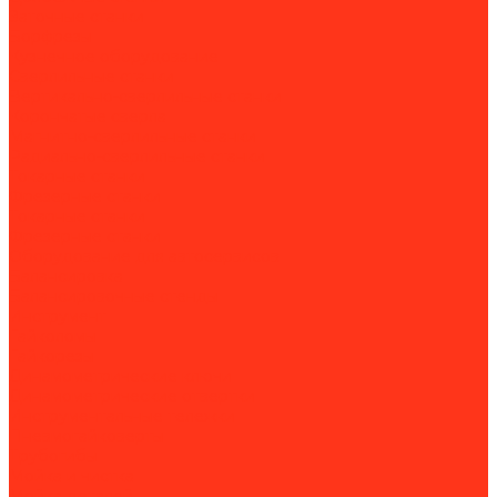
Заточные станки
Борфрезы
Кузнечное оборудование
Сверлильные станки
Вертикально-сверлильные станки
Корончатые сверла
Магнитно-сверлильные станки
Радиально-сверлильные станки
Токарные станки
Фрезерные станки
Токарные станки
Фрезерные станки
Оборудование для автосервисов
Балансировка
Балансировочные стенды
Инструмент
Гайколомы
Гайкорезы
Динамометрические ключи
Динамометрические отвертки
Инструментальные тележки
Пневмогайковерты
Трубогибы
Мойка и чистка
Мойка деталей