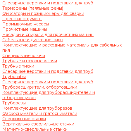
Слесарные верстаки и подставки для труб
Термофены (паяльные фены)
Фиксаторы и позиционеры для сварки
Пресс-инструмент
Промывочные насосы
Прочистные машины
Насадки и спирали для прочистных машин
Сабельные и дисковые пилы
Комплектующие и расходные материалы для сабельных
пил
Специальные ключи
Трубные и газовые ключи
Трубные тиски
Слесарные верстаки и подставки для труб
Трубогибы
Слесарные верстаки и подставки для труб
Труборасширители, отбортовщики
Комплектующие для труборасширителей и
отбортовщиков
Труборезы
Комплектующие для труборезов
Фаскосниматели и гратосниматели
Сверлильные станки
Вертикально-сверлильные станки
Магнитно-сверлильные станки