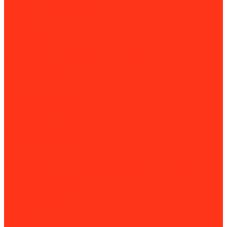
Магнитные грузозахваты
Подъемники и вышки
Подъемные столы
Ричстакеры
Ричтраки
Такелажные платформы
Доптовары для такелажных платформ
Тали и тельферы
Комплектующие для талей
Тележки для тали
Тележки складские
Транспортировщики паллет
Штабелеры и ричтраки
Станки и оборудование для производства
Деревообработка
Вертикально-сверлильные станки
Круглопильные станки
Лобзиковые
Многофункциональные деревообрабатывающие станки
Настольные и циркулярные пилы
Рейсмусовые станки
Ручные фрезеры
Строгальные станки
Фуговальные станки
Камнеобработка