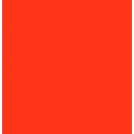
Приточно-вытяжные установки
Приточные установки
Водяные тепловентиляторы
Инфракрасные нагреватели
Конвекторы и обогреватели
Внутрипольные конвекторы
Кондиционеры и сплит-системы
Мобильные кондиционеры
Котлы отопления
Газовые котлы
Дизельные котлы
Твердотопливные котлы
Электрические котлы
Парогенераторы
Рециркуляторы бактерицидные
Тепловые завесы
Тепловые пушки
Установки для прогрева бетона
Принадлежности для установок прогрева бетона
Оборудование для уборки и клининга
Мойки высокого давления
Химия для моек высокого давления
Парогенераторы
Подметальные машины
Поломоечные машины