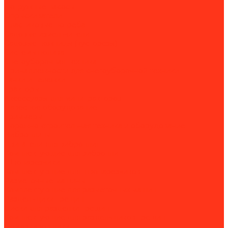
Погружные насосы
Опрыскиватели
Пластиковые погреба
Садовые измельчители
Садовые ножницы (кусторезы)
Системы полива
Снегоуборочная техника
Принадлежности для снегоуборочной техники
Тачки и тележки
Тракторы
Аксессуары для минитракторов
Навесное оборудование
Триммеры
Дорожно-строительная техника и оборудование
Виброплиты
Двигатели для виброплит
Комплектующие для виброплит
Швонарезчики
Комплектующие для швонарезчиков
Разметочные машины
Комплектующие для разметочных машин
Раздельщики трещин
Диски для разделки трещин
Комплектующие для раздельщиков трещин
Демаркировщики