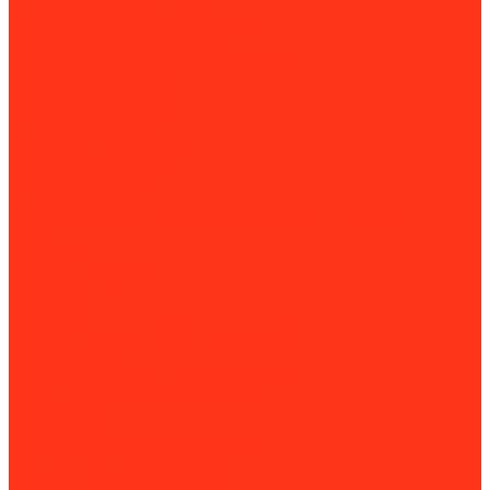
Пневматические заклёпочники
Пневматические нейлеры
Пневматические отбойные молотки
Пневматические пилы
Пневмогайковерты
Пневмопробойники
Пневмостеплеры
Строительные пистолеты
Электроинструменты
УШМ и болгарки
Комплектующие для ручных шлифовальных машин
Дрели
Борфрезы
Спиральные свёрла
Заклепочники
Заклёпки
Комплектующие для заклепочников
Перфораторы
Алмазные коронки для перфоратора
Буры и пики для перфораторов
Плиткорезы
Шуруповерты
Климатическое оборудование
Вентиляционные установки