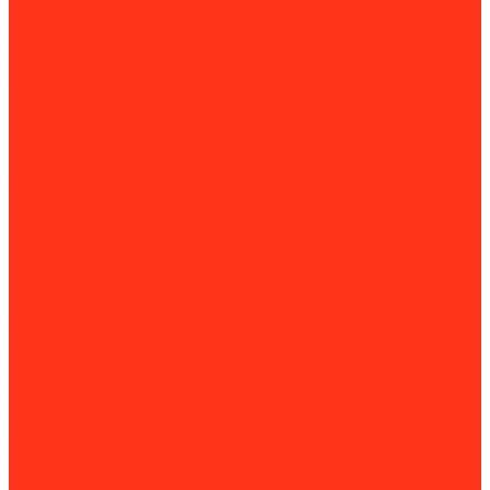
Акции
Оформление заказа
Оплата
Доставка
Контакты
...
Каталог товаров
Строительное оборудование
Резка и сверление бетона
Установки алмазного бурения
Ручные резчики (бензорезы)
Перфораторы
Резчики швов
Резчики кровли
Штроборезы
Стенорезные машины
Канатные машины
Работа с арматурой
Арматурные ножницы и болторезы
Вязка арматуры
Станки для гибки и резки
Устройство полов
Демаркировщики
Затирочные машины
Мозаично-шлифовальные машины