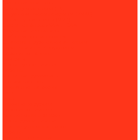
Сварочные инверторы
Аргонодуговая сварка (TIG)
Полуавтоматическая сварка (MIG/MAG)
Ручная дуговая сварка (MMA)
Сварка под флюсом SAW / FCAW
Сварочные позиционеры
Стабилизаторы напряжения
Складская и грузоподъёмная техника
Грузоподъёмное оборудование
Грузовые подъёмники
Домкраты
Краны грузоподъёмные
Лебедки
Магнитные грузозахваты
Подъемные столы
Такелажные платформы
Тали
Весы
Вилочные погрузчики
Грузовые подъёмники
Комплектовщики заказов
Краны грузоподъёмные
Комплектующие для кранов
Лебедки
Люльки строительные