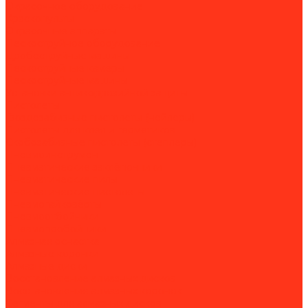
Окрасочное оборудование
Краскопульты
Окрасочные аппараты
Пескоструйное оборудование
Дробеструйные машины
Пескоструйные камеры
Пескоструйные машины
Установки антикоррозийной защиты
Пистолеты
Гвоздезабивные пистолеты (нейлеры)
Пистолеты для клея и герметиков
Скобозабивные пистолеты (степлеры)
Пневмоинструмент
Пневматические заклёпочники
Пневматические пилы
Пневматические пистолеты
Пневмогайковёрты
Пневмоотбойники
Пневмопробойники
Алмазная оснастка
Алмазные коронки
Алмазные диски
Восстановление алмазных дисков
Восстановление алмазных коронок
Сегменты для алмазных дисков