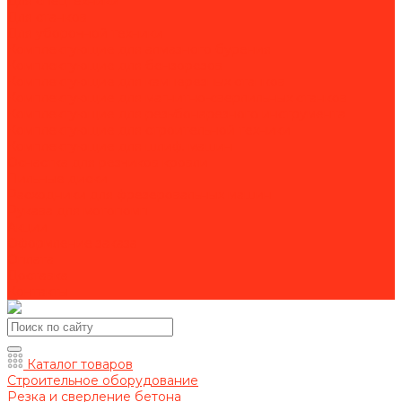
Для спецтехники
Для станков
Для уборочной техники
Комплектующие для алмазного бурения
Комплектующие для бензорезов
Комплектующие для камнерезных станков
Комплектующие для магнитно-сверлильных станков
Комплектующие для резьбонарезного инструмента
Комплектующие для строительной техники
Комплектующие для шлиф. машин
Оснастка для резчиков кровли
Пильные диски
Расходники для фрезеровальных машин
Рукава для мотопомп
Акции
Оформление заказа
Оплата
Доставка
Контакты
Каталог товаров
Строительное оборудование
Резка и сверление бетона