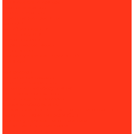
Двигатели для генераторов
Газовые генераторы
Дизель-генераторы
Дизельные электростанции
Блоки АВР
Контейнеры для ДГУ
Прицепы для ДГУ
Генераторы азота
Гидравлические насосы
Гидростанции
Комплектующие для гидростанций
Двигатели
ИБП
Компрессоры
Винтовые компрессоры
Дизельные компрессоры
Дополнительное оборудование
Поршневые компрессоры
Прицепы для компрессоров
Сварочное оборудование
Аппараты для очистки и пассивации сварочных швов
Воздушно-плазменная резка (CUT)
Комплектующие для сварочных аппаратов
Контактная и точечная сварка
Сварочные генераторы