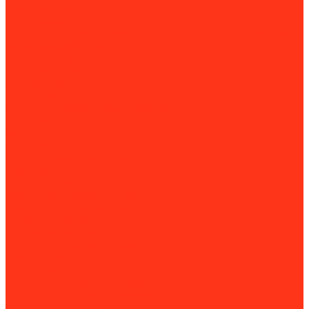
Камнерезные станки
Плиткорезы
Комплектующие для камнерезных станков и плиткорезов
Металлообработка
Гибочные станки
Вальцовочные станки
Зиговочные станки
Листогибочные станки
Станки для сборки воздуховодов
Угловысечные станки
Фальцегибы
Фальцеосадочные станки
Фальцепрокатные станки
Шринкеры
Для резки металла
Воздушно-плазменная резка (CUT)
Газорезательные машины
Гильотины по металлу
Ленточнопильные станки
Машины термической резки
Настольные циркулярные пилы
Пресс-ножницы
Станки для плазменной резки
Станки продольно-поперечной резки
Долбежные станки