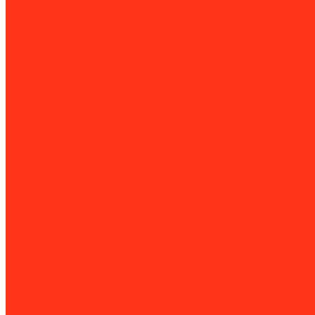
Воздуходувки
Дорожно-строительная техника и оборудование
Виброплиты
Швонарезчики
Разметочные машины
Генераторы
Бензогенераторы
Газовые генераторы
Дизель-генераторы
Инструменты
Динамометрический инструмент
Измерительная техника
Пневмоинструмент
Климатическое оборудование
Вентиляционные установки
Водяные тепловентиляторы
Инфракрасные нагреватели
Оборудование для уборки и клининга
Мойки высокого давления
Парогенераторы
Подметальные машины
Работа с трубами
Видеоинспекция
Заморозка труб
Клуппы и резьбонарезные станки