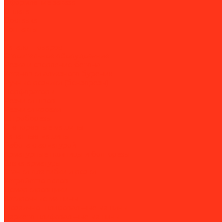
Оформление заказа
Оплата
Доставка
Контакты
...
Каталог товаров
Строительное оборудование
Резка и сверление бетона
Установки алмазного бурения
Ручные резчики (бензорезы)
Перфораторы
Резчики швов
Резчики кровли
Штроборезы
Стенорезные машины
Канатные машины
Работа с арматурой
Арматурные ножницы и болторезы
Вязка арматуры
Станки для гибки и резки
Устройство полов
Демаркировщики
Затирочные машины
Мозаично-шлифовальные машины
Паркетошлифовальные машины