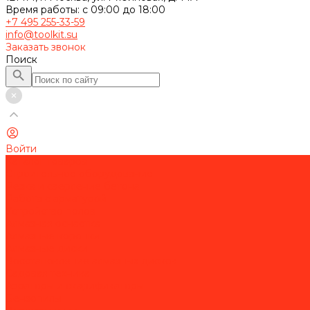
Время работы: с 09:00 до 18:00
+7 495 255-33-59
info@toolkit.su
Заказать звонок
Поиск
Войти
Каталог товаров
Строительное оборудование
Резка и сверление бетона
Работа с арматурой
Устройство полов
Алмазная оснастка
Алмазные коронки
Алмазные диски
Восстановление алмазных дисков
Садовая техника
Аэраторы и скарификаторы
Бензопилы