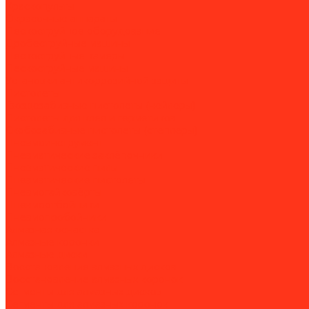
Краскопульты
Окрасочные аппараты
Пескоструйное оборудование
Дробеструйные машины
Пескоструйные камеры
Пескоструйные машины
Установки антикоррозийной защиты
Пистолеты
Гвоздезабивные пистолеты (нейлеры)
Пистолеты для клея и герметиков
Скобозабивные пистолеты (степлеры)
Пневмоинструмент
Пневматические заклёпочники
Пневматические пилы
Пневматические пистолеты
Пневмогайковёрты
Пневмоотбойники
Пневмопробойники
Алмазная оснастка
Алмазные коронки
Алмазные диски
Восстановление алмазных дисков
Восстановление алмазных коронок
Сегменты для алмазных дисков
Сегменты для алмазных коронок