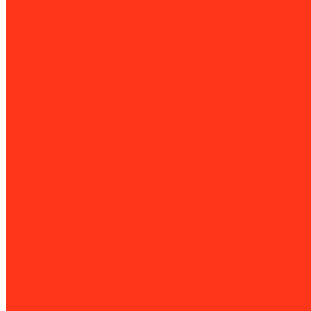
Сверлильные станки
Вертикально-сверлильные станки
Магнитно-сверлильные станки
Рельсосверлильные станки
Силовая техника
Аккумуляторы
Газовые компрессоры
Генераторы
Складская и грузоподъёмная техника
Грузоподъёмное оборудование
Весы
Вилочные погрузчики
Станки и оборудование для производства
Деревообработка
Камнеобработка
Металлообработка
Оборудование для автосервисов
Балансировка
Инструмент
Мойка и чистка
Комплектующие и расходные материалы
Аксессуары для снегоуборщиков
Для затирочных машин
Для сварки и пайки труб
Акции