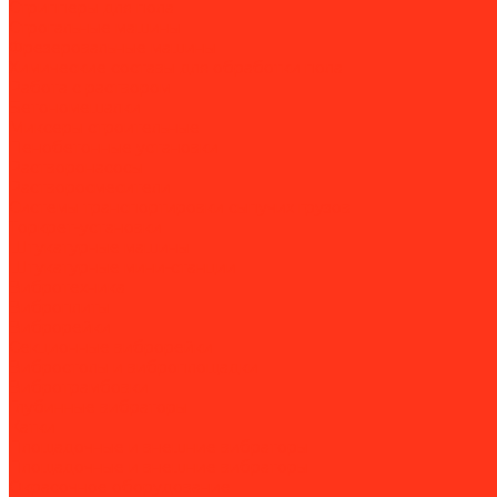
Стрипперы для пола
Строгальные машины
Фрезеровальные машины
Химические составы для обработки пола
Работа с раствором
Бетономешалки
Миксеры строительные
Пенобетонные установки
Растворонасосы
Растворосмесители
Системы транспортировки сыпучих грузов
Торкрет-установки
Штукатурные машины
Штукатурные мини-станции
Вибротехника
Виброплиты
Виброрейки
Секционные виброрейки
Вибростолы и виброплощадки
Вибротрамбовки
Глубинные вибраторы
Катки
Площадочные и внешние вибраторы
Площадочные и внешние вибраторы
Окрасочное оборудование