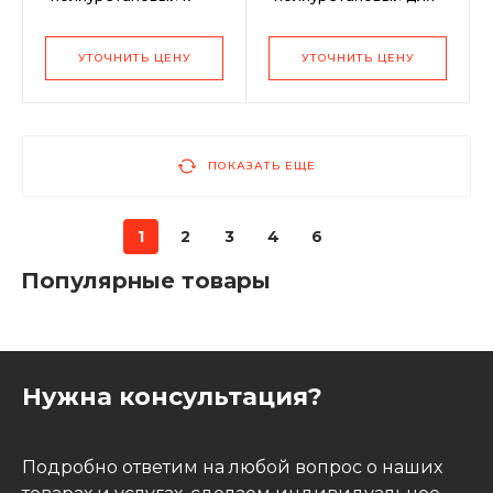
виброплите Zitrek
виброплит CO 70FL,
z3k61
CO 70FH
УТОЧНИТЬ ЦЕНУ
УТОЧНИТЬ ЦЕНУ
ПОКАЗАТЬ ЕЩЕ
1
2
3
4
6
Популярные товары
Нужна консультация?
Подробно ответим на любой вопрос о наших