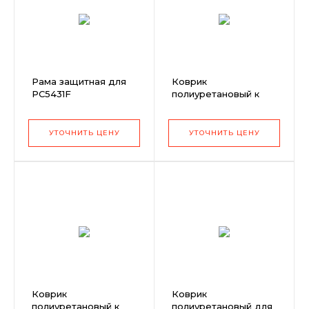
Рама защитная для
Коврик
PC5431F
полиуретановый к
виброплите Zitrek
z3k51
УТОЧНИТЬ ЦЕНУ
УТОЧНИТЬ ЦЕНУ
Коврик
Коврик
полиуретановый к
полиуретановый для