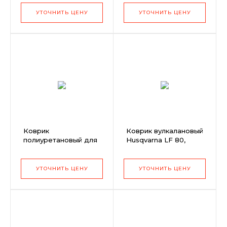
Honda GX 160/200
УТОЧНИТЬ ЦЕНУ
УТОЧНИТЬ ЦЕНУ
Коврик
Коврик вулкалановый
полиуретановый для
Husqvarna LF 80,
виброплит СО 80FL,
420мм (3кг)
CO 80FH
УТОЧНИТЬ ЦЕНУ
УТОЧНИТЬ ЦЕНУ