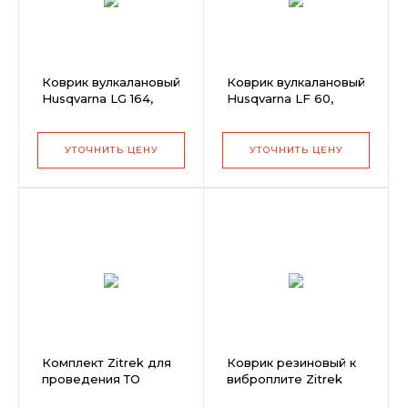
Коврик вулкалановый
Коврик вулкалановый
Husqvarna LG 164,
Husqvarna LF 60,
450мм (10кг)
350мм (2,5кг)
УТОЧНИТЬ ЦЕНУ
УТОЧНИТЬ ЦЕНУ
Комплект Zitrek для
Коврик резиновый к
проведения ТО
виброплите Zitrek
Loncin 160F/200F,
CNP 15-1