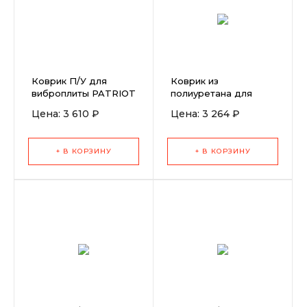
Коврик П/У для
Коврик из
виброплиты PATRIOT
полиуретана для
VT-90
виброплиты 90 кг в
Цена: 3 610 ₽
Цена: 3 264 ₽
картонной коробке.
+ В КОРЗИНУ
+ В КОРЗИНУ