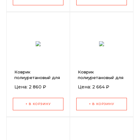
Коврик
Коврик
полиуретановый для
полиуретановый для
виброплит CO 90FL,
виброплиты TSS
Цена: 2 860 ₽
Цена: 2 664 ₽
CO 90FH
WP90TH/TL
+ В КОРЗИНУ
+ В КОРЗИНУ