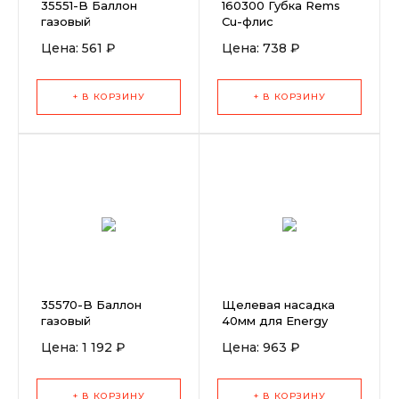
35551-B Баллон
160300 Губка Rems
газовый
Cu-флис
Rothenberger
Цена: 561 ₽
Цена: 738 ₽
Multigas 300
(Мультигаз 300)
пропан-бутан
+ В КОРЗИНУ
+ В КОРЗИНУ
35570-B Баллон
Щелевая насадка
газовый
40мм для Energy
Rothenberger
1600
Цена: 1 192 ₽
Цена: 963 ₽
Maxigas (Максигаз)
+ В КОРЗИНУ
+ В КОРЗИНУ