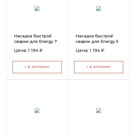
Насадка быстрой
Насадка быстрой
сварки для Energy 7
сварки для Energy 5
мм (треугольный
мм (круглый профиль)
Цена: 1 194 ₽
Цена: 1 194 ₽
профиль)
+ В КОРЗИНУ
+ В КОРЗИНУ