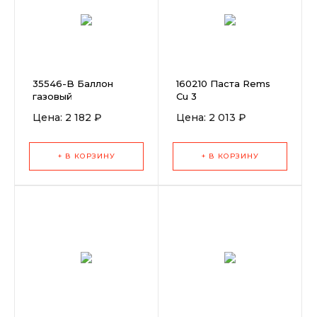
35546-B Баллон
160210 Паста Rems
газовый
Cu 3
Rothenberger
Цена: 2 182 ₽
Цена: 2 013 ₽
Propanegas
(Пропангаз)
+ В КОРЗИНУ
+ В КОРЗИНУ