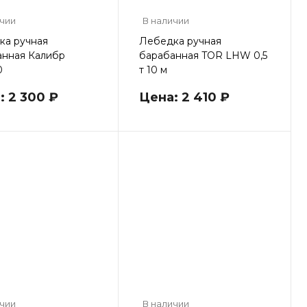
ичии
В наличии
ка ручная
Лебедка ручная
анная Калибр
барабанная TOR LHW 0,5
0
т 10 м
: 2 300 ₽
Цена: 2 410 ₽
ичии
В наличии