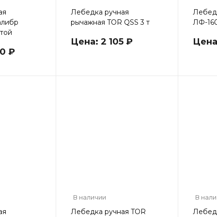
ая
Лебедка ручная
Лебед
алибр
рычажная TOR QSS 3 т
ЛФ-160
нтой
Цена: 2 105 ₽
Цена:
0 ₽
В наличии
В нал
ая
Лебедка ручная TOR
Лебед