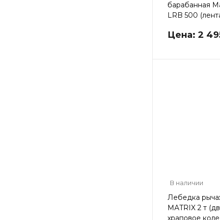
барабанная Ma
LRB 500 (лент
Цена: 2 49
В наличии
Лебедка рыча
MATRIX 2 т (д
храповое коле