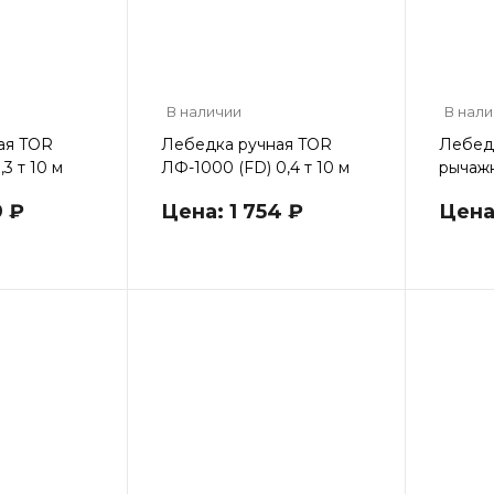
В наличии
В нал
ая TOR
Лебедка ручная TOR
Лебед
3 т 10 м
ЛФ-1000 (FD) 0,4 т 10 м
рычажн
9 ₽
Цена: 1 754 ₽
Цена: