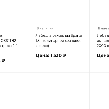
В наличии
В нал
ая
Лебедка рычажная Sparta
Лебед
 QSS1TB2
1,5 т (одинарное храповое
рычаж
а троса 2,4
колесо)
2000 к
Цена: 1 530 ₽
Цена:
4 ₽