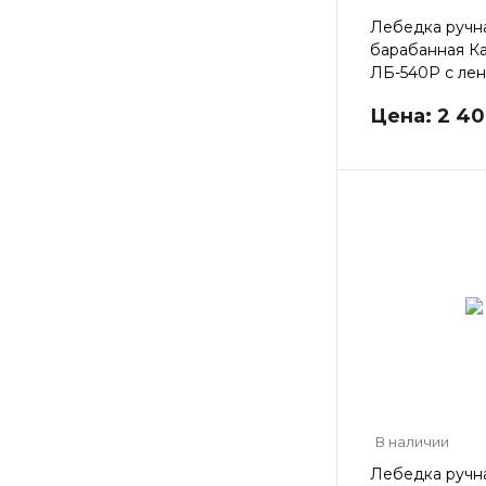
Лебедка ручн
барабанная К
ЛБ-540Р с ле
Цена: 2 40
В наличии
Лебедка ручн