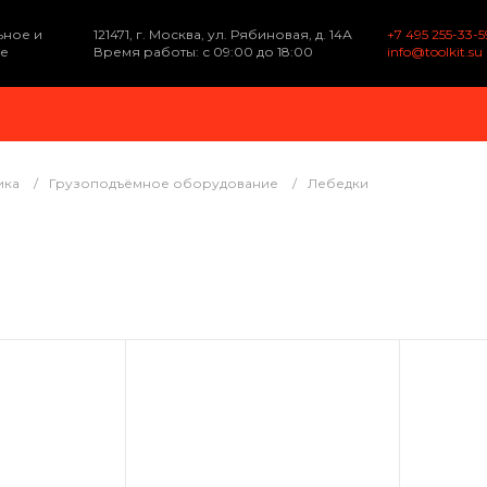
ьное и
121471, г. Москва, ул. Рябиновая, д. 14А
+7 495 255-33-5
е
Время работы: с 09:00 до 18:00
info@toolkit.su
ика
/
Грузоподъёмное оборудование
/
Лебедки