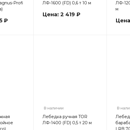
gnus-Profi
ЛФ-1600 (FD) 0,6 т 10 м
ЛФ-1200
а)
м
Цена: 2 419 ₽
5 ₽
Цена
В наличии
В нал
жная
Лебедка ручная TOR
Лебед
войное
ЛФ-1400 (FD) 0,5 т 20 м
бараба
со)
LRB 70