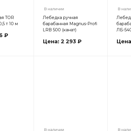
В наличии
В нал
ая TOR
Лебедка ручная
Лебед
,5 т 10 м
барабанная Magnus-Profi
бараб
LRB 500 (канат)
ЛБ-54
6 ₽
Цена: 2 293 ₽
Цена
В наличии
В нал