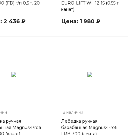
 (FD) г/п 0,5 т, 20
EURO-LIFT WH12-15 (0,55 т
канат)
: 2 436 ₽
Цена: 1 980 ₽
ичии
В наличии
ка ручная
Лебедка ручная
нная Magnus-Profi
барабанная Magnus-Profi
0 (канат)
LRB 700 (лента)