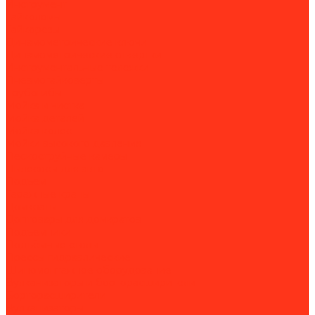
Инструмент
Гайколомы
Гайкорезы
Динамометрические ключи
Динамометрические отвертки
Инструментальные тележки
Пневмогайковерты
Трубогибы
Мойка и чистка
Мойка деталей
Мойка колес
Мойки высокого давления
Пескоструйные камеры
Пылесосы для авто
Подъем
Гаражные краны
Домкраты
Доптовары для домкратов
Подъемники
Подъёмные столы
Прессы гидравлические
Шиномонтажное оборудование
Вулканизаторы и борторасширители
Борторасширители
Вулканизаторы