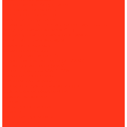
Дополнительное оборудование
Поршневые компрессоры
Прицепы для компрессоров
Сварочное оборудование
Аппараты для очистки и пассивации сварочных швов
Воздушно-плазменная резка (CUT)
Комплектующие для сварочных аппаратов
Контактная и точечная сварка
Сварочные генераторы
Сварочные инверторы
Аргонодуговая сварка (TIG)
Полуавтоматическая сварка (MIG/MAG)
Ручная дуговая сварка (MMA)
Сварка под флюсом SAW / FCAW
Сварочные позиционеры
Стабилизаторы напряжения
Складская и грузоподъёмная техника
Грузоподъёмное оборудование
Грузовые подъёмники
Домкраты
Краны грузоподъёмные
Лебедки
Магнитные грузозахваты
Подъемные столы