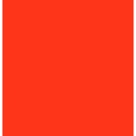
Воздушно-плазменная резка (CUT)
Газорезательные машины
Гильотины по металлу
Ленточнопильные станки
Машины термической резки
Настольные циркулярные пилы
Пресс-ножницы
Станки для плазменной резки
Станки продольно-поперечной резки
Долбежные станки
Заточные станки
Борфрезы
Кузнечное оборудование
Сверлильные станки
Вертикально-сверлильные станки
Корончатые сверла
Магнитно-сверлильные станки
Радиально-сверлильные станки
Токарные станки
Фрезерные станки
Токарные станки
Фрезерные станки
Оборудование для автосервисов
Балансировка
Балансировочные стенды