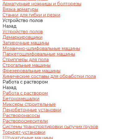
Арматурные ножницы и болторезы
Вязка арматуры
Станки для гибки и резки
Устройство полов
Назад
Устройство полов
Демаркировщики
Затирочные машины
Мозаично-шлифовальные машины
Паркетошлифовальные машины
Стрипперы для пола
Строгальные машины
Фрезеровальные машины
Химические составы для обработки пола
Работа с раствором
Назад
Работа с раствором
Бетономешалки
Миксеры строительные
Пенобетонные установки
Растворонасосы
Растворосмесители
Системы транспортировки сыпучих грузов
Торкрет-установки
Штукатурные машины