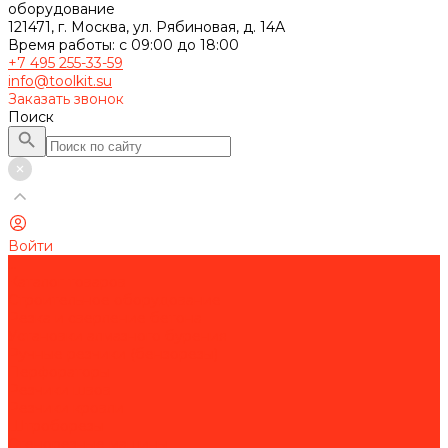
оборудование
121471, г. Москва, ул. Рябиновая, д. 14А
Время работы: с 09:00 до 18:00
+7 495 255-33-59
info@toolkit.su
Заказать звонок
Поиск
Войти
...
Каталог товаров
Строительное оборудование
Резка и сверление бетона
Установки алмазного бурения
Ручные резчики (бензорезы)
Перфораторы
Резчики швов
Резчики кровли
Штроборезы
Стенорезные машины