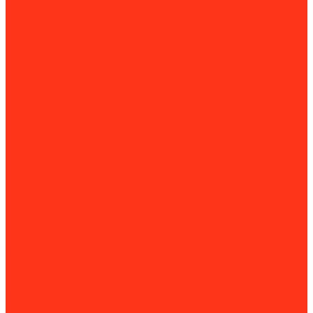
Канатные машины
Работа с арматурой
Арматурные ножницы и болторезы
Вязка арматуры
Станки для гибки и резки
Устройство полов
Демаркировщики
Затирочные машины
Мозаично-шлифовальные машины
Паркетошлифовальные машины
Стрипперы для пола
Строгальные машины
Фрезеровальные машины
Химические составы для обработки пола
Работа с раствором
Бетономешалки
Миксеры строительные
Пенобетонные установки
Растворонасосы
Растворосмесители
Системы транспортировки сыпучих грузов
Торкрет-установки
Штукатурные машины
Штукатурные мини-станции
Вибротехника