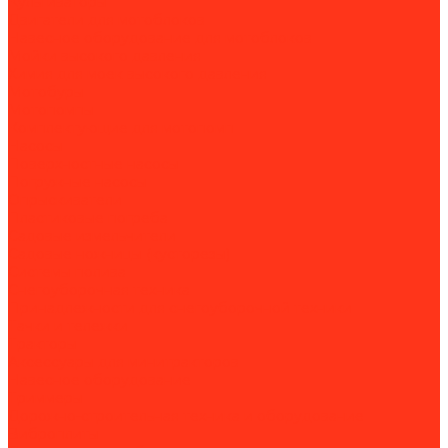
Культиваторы
Двигатели для мотоблоков
Навесное оборудование для мотоблоков
Мойки высокого давления
Химия для моек высокого давления
Мотобуры
Мотопомпы
Комплектующие для мотопомп
Насосы
Поверхностные насосы
Погружные насосы
Опрыскиватели
Пластиковые погреба
Садовые измельчители
Садовые ножницы (кусторезы)
Системы полива
Снегоуборочная техника
Принадлежности для снегоуборочной техники
Тачки и тележки
Тракторы
Аксессуары для минитракторов
Навесное оборудование
Триммеры
Дорожно-строительная техника и оборудование
Виброплиты