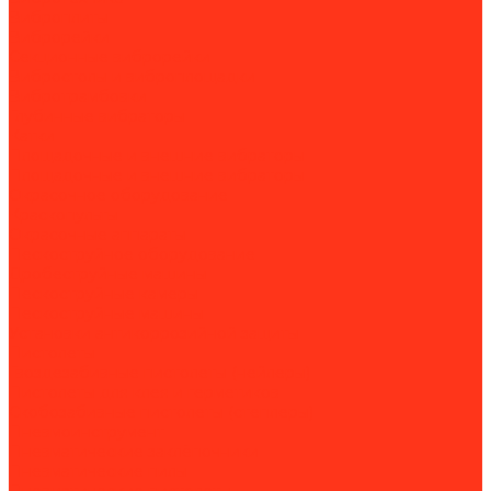
Виброплиты
Виброрейки
Секционные виброрейки
Вибростолы и виброплощадки
Вибротрамбовки
Глубинные вибраторы
Катки
Площадочные и внешние вибраторы
Площадочные и внешние вибраторы
Окрасочное оборудование
Краскопульты
Окрасочные аппараты
Пескоструйное оборудование
Дробеструйные машины
Пескоструйные камеры
Пескоструйные машины
Установки антикоррозийной защиты
Пистолеты
Гвоздезабивные пистолеты (нейлеры)
Пистолеты для клея и герметиков
Скобозабивные пистолеты (степлеры)
Пневмоинструмент
Пневматические заклёпочники
Пневматические пилы