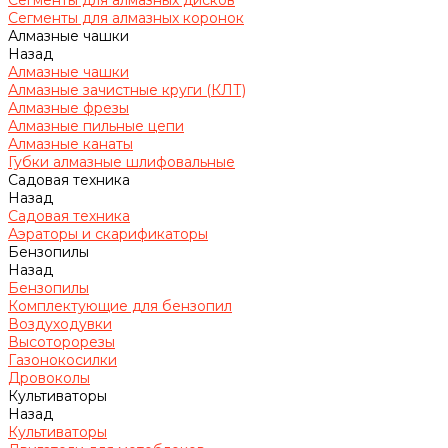
Сегменты для алмазных дисков
Сегменты для алмазных коронок
Алмазные чашки
Назад
Алмазные чашки
Алмазные зачистные круги (КЛТ)
Алмазные фрезы
Алмазные пильные цепи
Алмазные канаты
Губки алмазные шлифовальные
Садовая техника
Назад
Садовая техника
Аэраторы и скарификаторы
Бензопилы
Назад
Бензопилы
Комплектующие для бензопил
Воздуходувки
Высоторорезы
Газонокосилки
Дровоколы
Культиваторы
Назад
Культиваторы