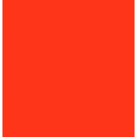
Магнитно-сверлильные станки
Рельсосверлильные станки
Сверлильно-фрезерные станки
Силовая техника
Аккумуляторы
Газовые компрессоры
Генераторы
Бензогенераторы
Блоки АВР
Двигатели для генераторов
Газовые генераторы
Дизель-генераторы
Дизельные электростанции
Блоки АВР
Контейнеры для ДГУ
Прицепы для ДГУ
Генераторы азота
Гидравлические насосы
Гидростанции
Комплектующие для гидростанций
Двигатели
ИБП
Компрессоры
Винтовые компрессоры
Дизельные компрессоры