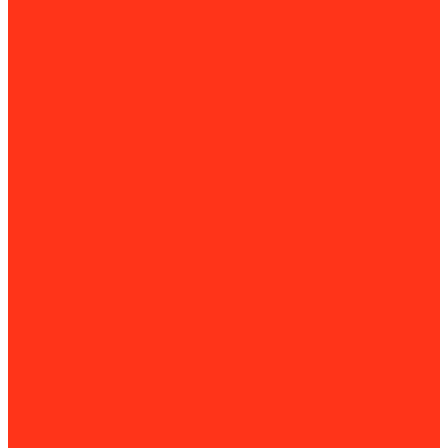
Стенды для проточки и правки дисков
Стенды сход-развала
Стойки трансмиссионные
Шиномонтажные стенды
Комплектующие и расходные материалы
Аксессуары для снегоуборщиков
Для затирочных машин
Для сварки и пайки труб
Для силовой техники
Для спецтехники
Для станков
Для уборочной техники
Комплектующие для алмазного бурения
Комплектующие для бензорезов
Комплектующие для камнерезных станков
Комплектующие для магнитно-сверлильных станков
Комплектующие для резьбонарезного инструмента
Комплектующие для строительной техники
Комплектующие для шлиф. машин
Оснастка для резчиков кровли
Пильные диски
Расходники для фрезеровальных машин
Рукава для мотопомп
Акции
Оформление заказа