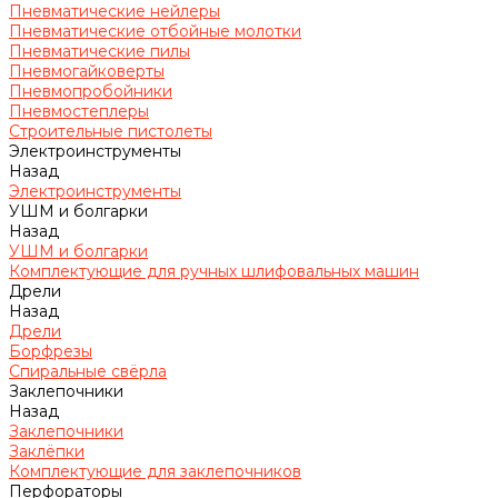
Пневматические нейлеры
Пневматические отбойные молотки
Пневматические пилы
Пневмогайковерты
Пневмопробойники
Пневмостеплеры
Строительные пистолеты
Электроинструменты
Назад
Электроинструменты
УШМ и болгарки
Назад
УШМ и болгарки
Комплектующие для ручных шлифовальных машин
Дрели
Назад
Дрели
Борфрезы
Спиральные свёрла
Заклепочники
Назад
Заклепочники
Заклёпки
Комплектующие для заклепочников
Перфораторы