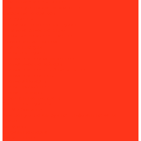
Дизельные электростанции
Комплектующие для генераторов
Сварочные генераторы
Инструменты
Динамометрический инструмент
Динамометрические ключи
Динамометрические отвертки
Измерительная техника
Штангенциркули
Пневмоинструмент
Пневматические заклёпочники
Пневматические нейлеры
Пневматические отбойные молотки
Пневматические пилы
Пневмогайковерты
Пневмопробойники
Пневмостеплеры
Строительные пистолеты
Электроинструменты
УШМ и болгарки
Комплектующие для ручных шлифовальных машин
Дрели
Борфрезы
Спиральные свёрла
Заклепочники