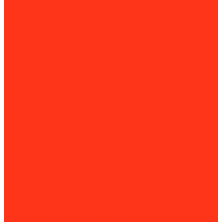
Тепловые пушки
Установки для прогрева бетона
Принадлежности для установок прогрева бетона
Оборудование для уборки и клининга
Мойки высокого давления
Химия для моек высокого давления
Парогенераторы
Подметальные машины
Поломоечные машины
Посты дезинфекции
Промышленные пылесосы
Комплектующие для промышленных пылесосов
Рециркуляторы
Работа с трубами
Видеоинспекция
Заморозка труб
Клуппы и резьбонарезные станки
Комплектующие для клуппов и резьбонарезных станков
Слесарные верстаки и подставки для труб
Опрессовщики
Пайка и сварка труб
Аппараты раструбной сварки
Аппараты стыковой сварки
Горелки для труб
Комплектующие для пайки и сварки труб