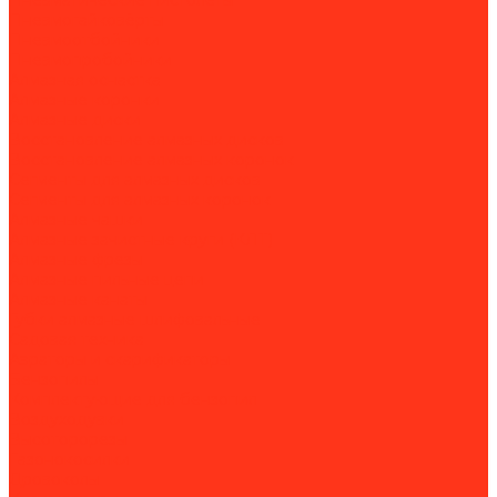
Пневматические пистолеты
Пневмогайковёрты
Пневмоотбойники
Пневмопробойники
Алмазная оснастка
Алмазные коронки
Алмазные диски
Восстановление алмазных дисков
Восстановление алмазных коронок
Сегменты для алмазных дисков
Сегменты для алмазных коронок
Алмазные чашки
Алмазные зачистные круги (КЛТ)
Алмазные фрезы
Алмазные пильные цепи
Алмазные канаты
Губки алмазные шлифовальные
Садовая техника
Аэраторы и скарификаторы
Бензопилы
Комплектующие для бензопил
Воздуходувки
Высоторорезы
Газонокосилки
Дровоколы