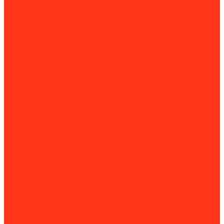
Паяльники для труб
Слесарные верстаки и подставки для труб
Термофены (паяльные фены)
Фиксаторы и позиционеры для сварки
Пресс-инструмент
Промывочные насосы
Прочистные машины
Насадки и спирали для прочистных машин
Сабельные и дисковые пилы
Комплектующие и расходные материалы для сабельных
пил
Специальные ключи
Трубные и газовые ключи
Трубные тиски
Слесарные верстаки и подставки для труб
Трубогибы
Слесарные верстаки и подставки для труб
Труборасширители, отбортовщики
Комплектующие для труборасширителей и
отбортовщиков
Труборезы
Комплектующие для труборезов
Фаскосниматели и гратосниматели
Сверлильные станки
Вертикально-сверлильные станки