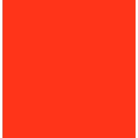
Такелажные платформы
Тали
Весы
Вилочные погрузчики
Грузовые подъёмники
Комплектовщики заказов
Краны грузоподъёмные
Комплектующие для кранов
Лебедки
Люльки строительные
Магнитные грузозахваты
Подъемники и вышки
Подъемные столы
Ричстакеры
Ричтраки
Такелажные платформы
Доптовары для такелажных платформ
Тали и тельферы
Комплектующие для талей
Тележки для тали
Тележки складские
Транспортировщики паллет
Штабелеры и ричтраки
Станки и оборудование для производства
Деревообработка