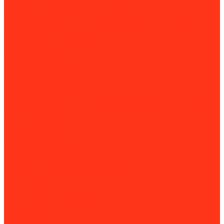
Вертикально-сверлильные станки
Круглопильные станки
Лобзиковые
Многофункциональные деревообрабатывающие станки
Настольные и циркулярные пилы
Рейсмусовые станки
Ручные фрезеры
Строгальные станки
Фуговальные станки
Камнеобработка
Камнерезные станки
Плиткорезы
Комплектующие для камнерезных станков и плиткорезов
Металлообработка
Гибочные станки
Вальцовочные станки
Зиговочные станки
Листогибочные станки
Станки для сборки воздуховодов
Угловысечные станки
Фальцегибы
Фальцеосадочные станки
Фальцепрокатные станки
Шринкеры
Для резки металла