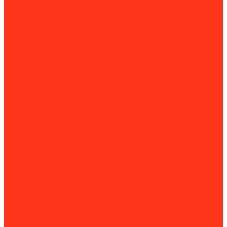
Двигатели для виброплит
Комплектующие для виброплит
Швонарезчики
Комплектующие для швонарезчиков
Разметочные машины
Комплектующие для разметочных машин
Раздельщики трещин
Диски для разделки трещин
Комплектующие для раздельщиков трещин
Демаркировщики
Катки
Комплектующие для дорожных катков
Копры для забивания столбов
Комплектующие к установкам для забивания столбов
Машины для забивания труб
Осветительные мачты
Комлектующие для осветительных вышек
Отбойные молотки
Комплектующие для отбойных молотков
Пневмопробойники
Комплектующие для пневмопробойников
Генераторы
Бензогенераторы
Газовые генераторы
Дизель-генераторы