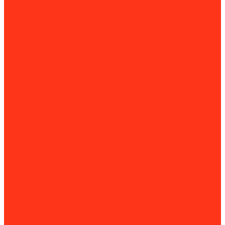
Заклёпки
Комплектующие для заклепочников
Перфораторы
Алмазные коронки для перфоратора
Буры и пики для перфораторов
Плиткорезы
Шуруповерты
Климатическое оборудование
Вентиляционные установки
Приточно-вытяжные установки
Приточные установки
Водяные тепловентиляторы
Инфракрасные нагреватели
Конвекторы и обогреватели
Внутрипольные конвекторы
Кондиционеры и сплит-системы
Мобильные кондиционеры
Котлы отопления
Газовые котлы
Дизельные котлы
Твердотопливные котлы
Электрические котлы
Парогенераторы
Рециркуляторы бактерицидные
Тепловые завесы