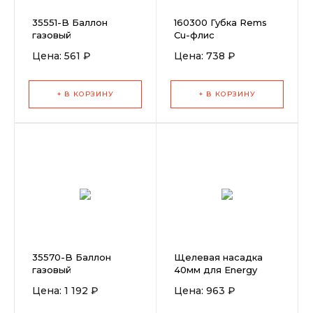
35551-B Баллон
160300 Губка Rems
газовый
Cu-флис
Rothenberger
Цена: 561 ₽
Цена: 738 ₽
Multigas 300
(Мультигаз 300)
пропан-бутан
+ В КОРЗИНУ
+ В КОРЗИНУ
35570-B Баллон
Щелевая насадка
газовый
40мм для Energy
Rothenberger
1600
Цена: 1 192 ₽
Цена: 963 ₽
Maxigas (Максигаз)