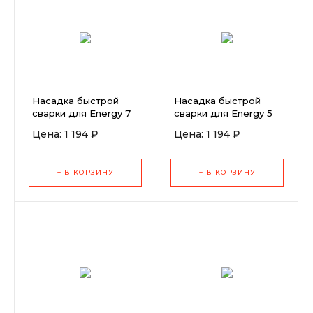
Насадка быстрой
Насадка быстрой
сварки для Energy 7
сварки для Energy 5
мм (треугольный
мм (круглый профиль)
Цена: 1 194 ₽
Цена: 1 194 ₽
профиль)
+ В КОРЗИНУ
+ В КОРЗИНУ