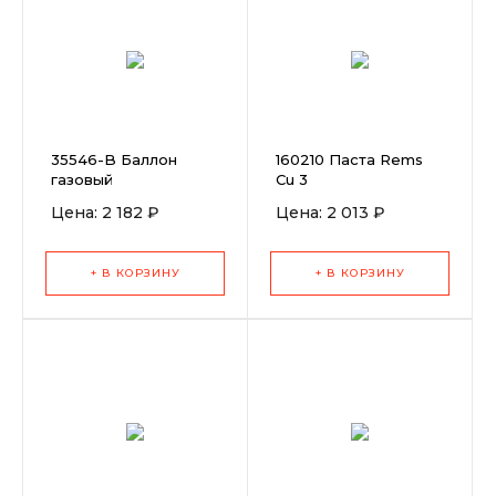
35546-B Баллон
160210 Паста Rems
газовый
Cu 3
Rothenberger
Цена: 2 182 ₽
Цена: 2 013 ₽
Propanegas
(Пропангаз)
+ В КОРЗИНУ
+ В КОРЗИНУ