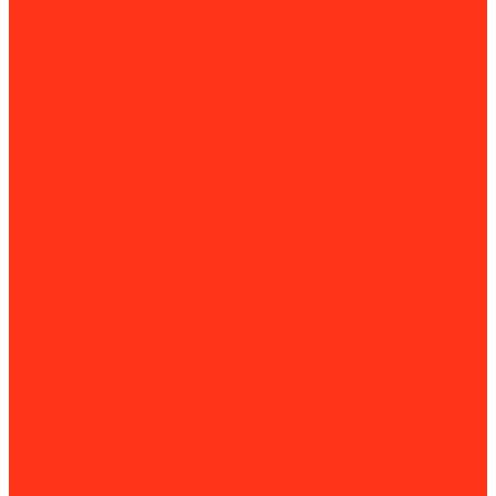
Клуппы и резьбонарезные станки
Сверлильные станки
Вертикально-сверлильные станки
Магнитно-сверлильные станки
Рельсосверлильные станки
Силовая техника
Аккумуляторы
Газовые компрессоры
Генераторы
Складская и грузоподъёмная техника
Грузоподъёмное оборудование
Весы
Вилочные погрузчики
Станки и оборудование для производства
Деревообработка
Камнеобработка
Металлообработка
Оборудование для автосервисов
Балансировка
Инструмент
Мойка и чистка
Комплектующие и расходные материалы
Аксессуары для снегоуборщиков
Для затирочных машин
Для сварки и пайки труб