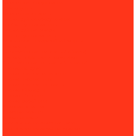
Окрасочное оборудование
Краскопульты
Окрасочные аппараты
Пескоструйное оборудование
Дробеструйные машины
Пескоструйные камеры
Пескоструйные машины
Установки антикоррозийной защиты
Пистолеты
Гвоздезабивные пистолеты (нейлеры)
Пистолеты для клея и герметиков
Скобозабивные пистолеты (степлеры)
Пневмоинструмент
Пневматические заклёпочники
Пневматические пилы
Пневматические пистолеты
Пневмогайковёрты
Пневмоотбойники
Пневмопробойники
Алмазная оснастка
Алмазные коронки
Алмазные диски
Восстановление алмазных дисков
Восстановление алмазных коронок
Сегменты для алмазных дисков