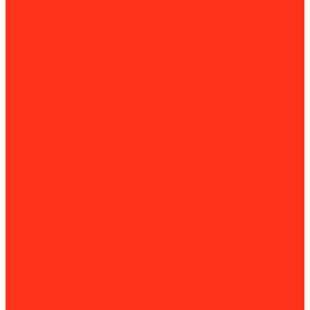
Пневматические заклёпочники
Пневматические нейлеры
Пневматические отбойные молотки
Пневматические пилы
Пневмогайковерты
Пневмопробойники
Пневмостеплеры
Строительные пистолеты
Электроинструменты
УШМ и болгарки
Комплектующие для ручных шлифовальных машин
Дрели
Борфрезы
Спиральные свёрла
Заклепочники
Заклёпки
Комплектующие для заклепочников
Перфораторы
Алмазные коронки для перфоратора
Буры и пики для перфораторов
Плиткорезы
Шуруповерты
Климатическое оборудование
Вентиляционные установки