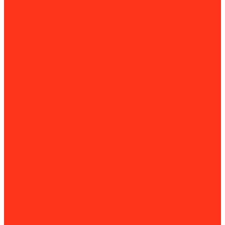
Камнерезные станки
Плиткорезы
Комплектующие для камнерезных станков и плиткорезов
Металлообработка
Гибочные станки
Вальцовочные станки
Зиговочные станки
Листогибочные станки
Станки для сборки воздуховодов
Угловысечные станки
Фальцегибы
Фальцеосадочные станки
Фальцепрокатные станки
Шринкеры
Для резки металла
Воздушно-плазменная резка (CUT)
Газорезательные машины
Гильотины по металлу
Ленточнопильные станки
Машины термической резки
Настольные циркулярные пилы
Пресс-ножницы
Станки для плазменной резки
Станки продольно-поперечной резки
Долбежные станки