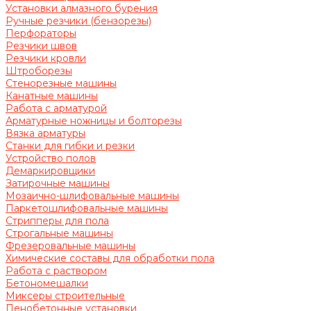
Установки алмазного бурения
Ручные резчики (бензорезы)
Перфораторы
Резчики швов
Резчики кровли
Штроборезы
Стенорезные машины
Канатные машины
Работа с арматурой
Арматурные ножницы и болторезы
Вязка арматуры
Станки для гибки и резки
Устройство полов
Демаркировщики
Затирочные машины
Мозаично-шлифовальные машины
Паркетошлифовальные машины
Стрипперы для пола
Строгальные машины
Фрезеровальные машины
Химические составы для обработки пола
Работа с раствором
Бетономешалки
Миксеры строительные
Пенобетонные установки