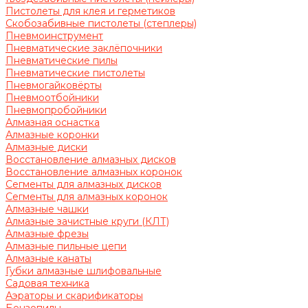
Пистолеты для клея и герметиков
Скобозабивные пистолеты (степлеры)
Пневмоинструмент
Пневматические заклёпочники
Пневматические пилы
Пневматические пистолеты
Пневмогайковёрты
Пневмоотбойники
Пневмопробойники
Алмазная оснастка
Алмазные коронки
Алмазные диски
Восстановление алмазных дисков
Восстановление алмазных коронок
Сегменты для алмазных дисков
Сегменты для алмазных коронок
Алмазные чашки
Алмазные зачистные круги (КЛТ)
Алмазные фрезы
Алмазные пильные цепи
Алмазные канаты
Губки алмазные шлифовальные
Садовая техника
Аэраторы и скарификаторы