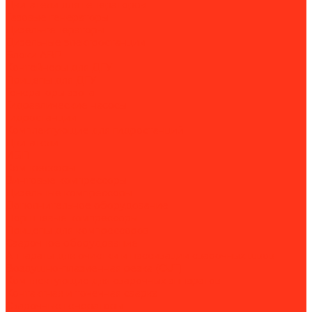
Двигатели для генераторов
Газовые генераторы
Дизель-генераторы
Дизельные электростанции
Блоки АВР
Контейнеры для ДГУ
Прицепы для ДГУ
Генераторы азота
Гидравлические насосы
Гидростанции
Комплектующие для гидростанций
Двигатели
ИБП
Компрессоры
Винтовые компрессоры
Дизельные компрессоры
Дополнительное оборудование
Поршневые компрессоры
Прицепы для компрессоров
Сварочное оборудование
Аппараты для очистки и пассивации сварочных швов
Воздушно-плазменная резка (CUT)
Комплектующие для сварочных аппаратов
Контактная и точечная сварка
Сварочные генераторы