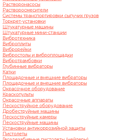
Растворонасосы
Растворосмесители
Системы транспортировки сыпучих грузов
Торкрет-установки
Штукатурные машины
Штукатурные мини-станции
Вибротехника
Виброплиты
Виброрейки
Вибростолы и виброплощадки
Вибротрамбовки
Глубинные вибраторы
Катки
Площадочные и внешние вибраторы
Площадочные и внешние вибраторы
Окрасочное оборудование
Краскопульты
Окрасочные аппараты
Пескоструйное оборудование
Дробеструйные машины
Пескоструйные камеры
Пескоструйные машины
Установки антикоррозийной защиты
Пистолеты
Гвоздезабивные пистолеты (нейлеры)