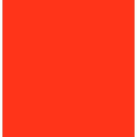
Заточные станки
Борфрезы
Кузнечное оборудование
Сверлильные станки
Вертикально-сверлильные станки
Корончатые сверла
Магнитно-сверлильные станки
Радиально-сверлильные станки
Токарные станки
Фрезерные станки
Токарные станки
Фрезерные станки
Оборудование для автосервисов
Балансировка
Балансировочные стенды
Инструмент
Гайколомы
Гайкорезы
Динамометрические ключи
Динамометрические отвертки
Инструментальные тележки
Пневмогайковерты
Трубогибы
Мойка и чистка
Мойка деталей