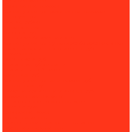
Посты дезинфекции
Промышленные пылесосы
Комплектующие для промышленных пылесосов
Рециркуляторы
Работа с трубами
Видеоинспекция
Заморозка труб
Клуппы и резьбонарезные станки
Комплектующие для клуппов и резьбонарезных станков
Слесарные верстаки и подставки для труб
Опрессовщики
Пайка и сварка труб
Аппараты раструбной сварки
Аппараты стыковой сварки
Горелки для труб
Комплектующие для пайки и сварки труб
Паяльники для труб
Слесарные верстаки и подставки для труб
Термофены (паяльные фены)
Фиксаторы и позиционеры для сварки
Пресс-инструмент
Промывочные насосы
Прочистные машины
Насадки и спирали для прочистных машин
Сабельные и дисковые пилы