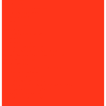
Мойка колес
Мойки высокого давления
Пескоструйные камеры
Пылесосы для авто
Подъем
Гаражные краны
Домкраты
Доптовары для домкратов
Подъемники
Подъёмные столы
Прессы гидравлические
Шиномонтажное оборудование
Вулканизаторы и борторасширители
Борторасширители
Вулканизаторы
Стенды для проточки и правки дисков
Стенды сход-развала
Стойки трансмиссионные
Шиномонтажные стенды
Комплектующие и расходные материалы
Аксессуары для снегоуборщиков
Для затирочных машин
Для сварки и пайки труб
Для силовой техники