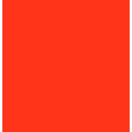
Паркетошлифовальные машины
Стрипперы для пола
Строгальные машины
Фрезеровальные машины
Химические составы для обработки пола
Работа с раствором
Бетономешалки
Миксеры строительные
Пенобетонные установки
Растворонасосы
Растворосмесители
Системы транспортировки сыпучих грузов
Торкрет-установки
Штукатурные машины
Штукатурные мини-станции
Вибротехника
Виброплиты
Виброрейки
Секционные виброрейки
Вибростолы и виброплощадки
Вибротрамбовки
Глубинные вибраторы
Катки
Площадочные и внешние вибраторы
Площадочные и внешние вибраторы