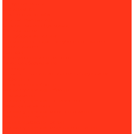
Погружные насосы
Опрыскиватели
Пластиковые погреба
Садовые измельчители
Садовые ножницы (кусторезы)
Системы полива
Снегоуборочная техника
Принадлежности для снегоуборочной техники
Тачки и тележки
Тракторы
Аксессуары для минитракторов
Навесное оборудование
Триммеры
Дорожно-строительная техника и оборудование
Виброплиты
Двигатели для виброплит
Комплектующие для виброплит
Швонарезчики
Комплектующие для швонарезчиков
Разметочные машины
Комплектующие для разметочных машин
Раздельщики трещин
Диски для разделки трещин
Комплектующие для раздельщиков трещин
Демаркировщики