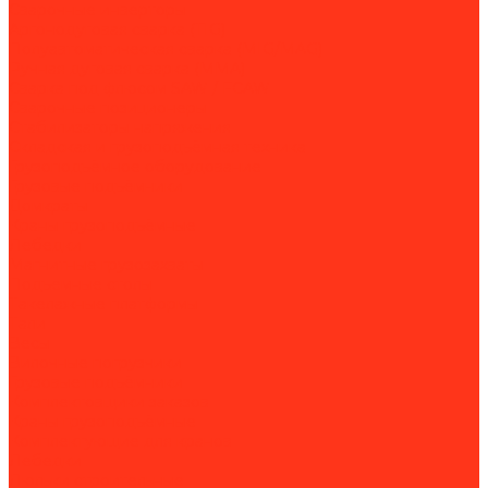
Сварочные инверторы
Аргонодуговая сварка (TIG)
Полуавтоматическая сварка (MIG/MAG)
Ручная дуговая сварка (MMA)
Сварка под флюсом SAW / FCAW
Сварочные позиционеры
Стабилизаторы напряжения
Складская и грузоподъёмная техника
Грузоподъёмное оборудование
Грузовые подъёмники
Домкраты
Краны грузоподъёмные
Лебедки
Магнитные грузозахваты
Подъемные столы
Такелажные платформы
Тали
Весы
Вилочные погрузчики
Грузовые подъёмники
Комплектовщики заказов
Краны грузоподъёмные
Комплектующие для кранов
Лебедки
Люльки строительные