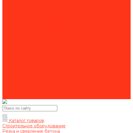
Для спецтехники
Для станков
Для уборочной техники
Комплектующие для алмазного бурения
Комплектующие для бензорезов
Комплектующие для камнерезных станков
Комплектующие для магнитно-сверлильных станков
Комплектующие для резьбонарезного инструмента
Комплектующие для строительной техники
Комплектующие для шлиф. машин
Оснастка для резчиков кровли
Пильные диски
Расходники для фрезеровальных машин
Рукава для мотопомп
Акции
Оформление заказа
Оплата
Доставка
Контакты
Каталог товаров
Строительное оборудование
Резка и сверление бетона