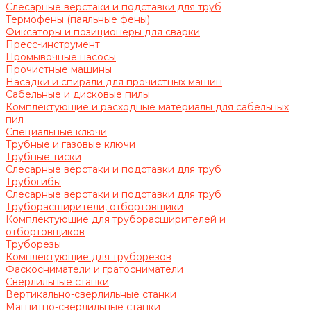
Слесарные верстаки и подставки для труб
Термофены (паяльные фены)
Фиксаторы и позиционеры для сварки
Пресс-инструмент
Промывочные насосы
Прочистные машины
Насадки и спирали для прочистных машин
Сабельные и дисковые пилы
Комплектующие и расходные материалы для сабельных
пил
Специальные ключи
Трубные и газовые ключи
Трубные тиски
Слесарные верстаки и подставки для труб
Трубогибы
Слесарные верстаки и подставки для труб
Труборасширители, отбортовщики
Комплектующие для труборасширителей и
отбортовщиков
Труборезы
Комплектующие для труборезов
Фаскосниматели и гратосниматели
Сверлильные станки
Вертикально-сверлильные станки
Магнитно-сверлильные станки