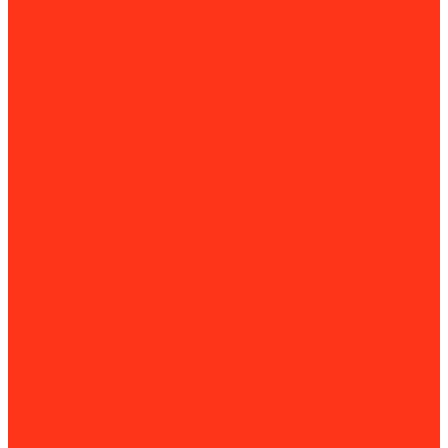
Сегменты для алмазных коронок
Алмазные чашки
Алмазные зачистные круги (КЛТ)
Алмазные фрезы
Алмазные пильные цепи
Алмазные канаты
Губки алмазные шлифовальные
Садовая техника
Аэраторы и скарификаторы
Бензопилы
Комплектующие для бензопил
Воздуходувки
Высоторорезы
Газонокосилки
Дровоколы
Культиваторы
Двигатели для мотоблоков
Навесное оборудование для мотоблоков
Мойки высокого давления
Химия для моек высокого давления
Мотобуры
Мотопомпы
Комплектующие для мотопомп
Насосы
Поверхностные насосы