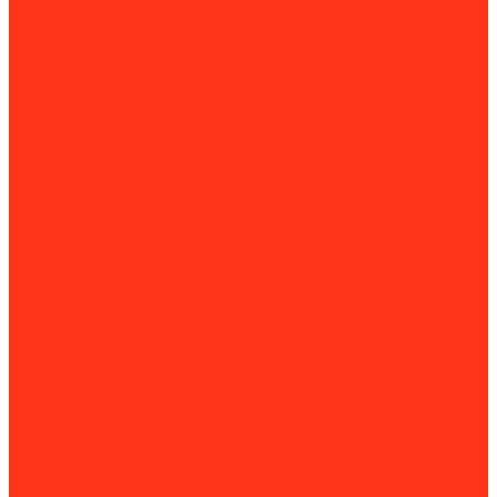
Магнитные грузозахваты
Подъемники и вышки
Подъемные столы
Ричстакеры
Ричтраки
Такелажные платформы
Доптовары для такелажных платформ
Тали и тельферы
Комплектующие для талей
Тележки для тали
Тележки складские
Транспортировщики паллет
Штабелеры и ричтраки
Станки и оборудование для производства
Деревообработка
Вертикально-сверлильные станки
Круглопильные станки
Лобзиковые
Многофункциональные деревообрабатывающие станки
Настольные и циркулярные пилы
Рейсмусовые станки
Ручные фрезеры
Строгальные станки
Фуговальные станки
Камнеобработка