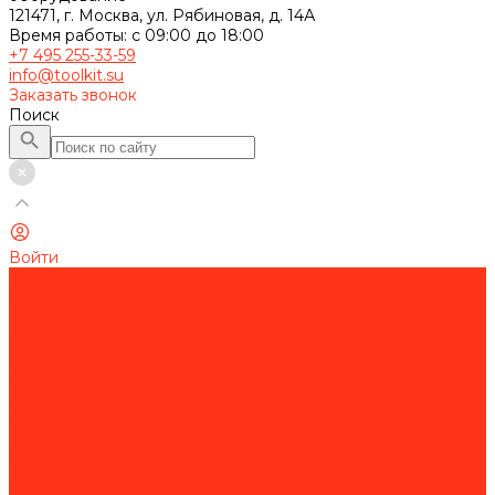
121471, г. Москва, ул. Рябиновая, д. 14А
Время работы: с 09:00 до 18:00
+7 495 255-33-59
info@toolkit.su
Заказать звонок
Поиск
Войти
Каталог товаров
Строительное оборудование
Резка и сверление бетона
Работа с арматурой
Устройство полов
Алмазная оснастка
Алмазные коронки
Алмазные диски
Восстановление алмазных дисков
Садовая техника
Аэраторы и скарификаторы