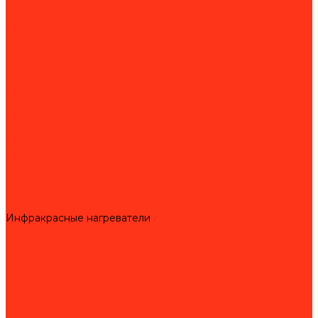
Бензопилы
Воздуходувки
Дорожно-строительная техника и оборудование
Виброплиты
Швонарезчики
Разметочные машины
Генераторы
Бензогенераторы
Газовые генераторы
Дизель-генераторы
Инструменты
Динамометрический инструмент
Измерительная техника
Пневмоинструмент
Климатическое оборудование
Вентиляционные установки
Водяные тепловентиляторы
Инфракрасные нагреватели
Оборудование для уборки и клининга
Мойки высокого давления
Парогенераторы
Подметальные машины
Работа с трубами
Видеоинспекция
Заморозка труб