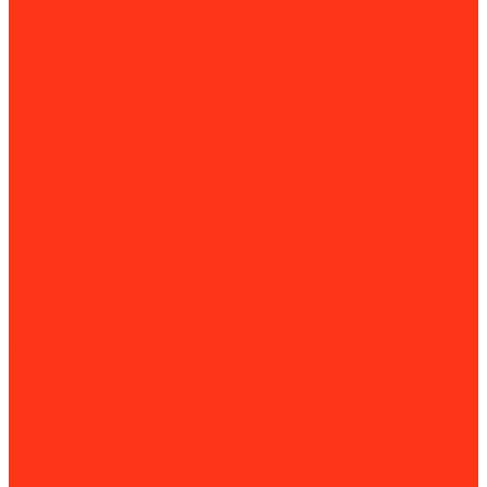
Катки
Комплектующие для дорожных катков
Копры для забивания столбов
Комплектующие к установкам для забивания столбов
Машины для забивания труб
Осветительные мачты
Комлектующие для осветительных вышек
Отбойные молотки
Комплектующие для отбойных молотков
Пневмопробойники
Комплектующие для пневмопробойников
Генераторы
Бензогенераторы
Газовые генераторы
Дизель-генераторы
Дизельные электростанции
Комплектующие для генераторов
Сварочные генераторы
Инструменты
Динамометрический инструмент
Динамометрические ключи
Динамометрические отвертки
Измерительная техника
Штангенциркули
Пневмоинструмент