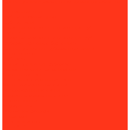
Комплектующие и расходные материалы для сабельных
пил
Специальные ключи
Трубные и газовые ключи
Трубные тиски
Слесарные верстаки и подставки для труб
Трубогибы
Слесарные верстаки и подставки для труб
Труборасширители, отбортовщики
Комплектующие для труборасширителей и
отбортовщиков
Труборезы
Комплектующие для труборезов
Фаскосниматели и гратосниматели
Сверлильные станки
Вертикально-сверлильные станки
Магнитно-сверлильные станки
Рельсосверлильные станки
Сверлильно-фрезерные станки
Силовая техника
Аккумуляторы
Газовые компрессоры
Генераторы
Бензогенераторы
Блоки АВР