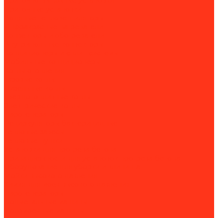
Приточно-вытяжные установки
Приточные установки
Водяные тепловентиляторы
Инфракрасные нагреватели
Конвекторы и обогреватели
Внутрипольные конвекторы
Кондиционеры и сплит-системы
Мобильные кондиционеры
Котлы отопления
Газовые котлы
Дизельные котлы
Твердотопливные котлы
Электрические котлы
Парогенераторы
Рециркуляторы бактерицидные
Тепловые завесы
Тепловые пушки
Установки для прогрева бетона
Принадлежности для установок прогрева бетона
Оборудование для уборки и клининга
Мойки высокого давления
Химия для моек высокого давления
Парогенераторы
Подметальные машины
Поломоечные машины