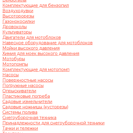
Бензопилы
Комплектующие для бензопил
Воздуходувки
Высоторорезы
Газонокосилки
Дровоколы
Культиваторы
Двигатели для мотоблоков
Навесное оборудование для мотоблоков
Мойки высокого давления
Химия для моек высокого давления
Мотобуры
Мотопомпы
Комплектующие для мотопомп
Насосы
Поверхностные насосы
Погружные насосы
Опрыскиватели
Пластиковые погреба
Садовые измельчители
Садовые ножницы (кусторезы)
Системы полива
Снегоуборочная техника
Принадлежности для снегоуборочной техники
Тачки и тележки