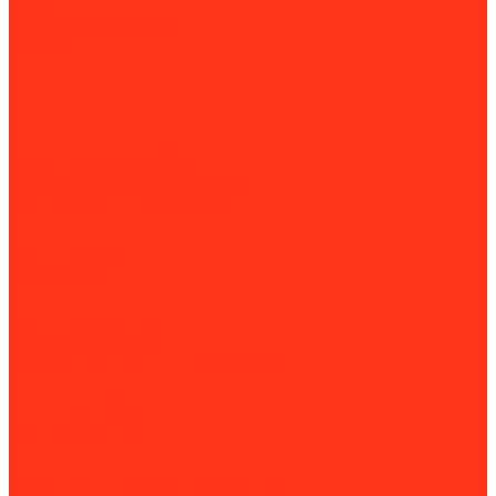
Акции
Оформление заказа
Оплата
Доставка
Контакты
...
Каталог товаров
Строительное оборудование
Резка и сверление бетона
Установки алмазного бурения
Ручные резчики (бензорезы)
Перфораторы
Резчики швов
Резчики кровли
Штроборезы
Стенорезные машины
Канатные машины
Работа с арматурой
Арматурные ножницы и болторезы
Вязка арматуры
Станки для гибки и резки
Устройство полов
Демаркировщики
Затирочные машины
Мозаично-шлифовальные машины