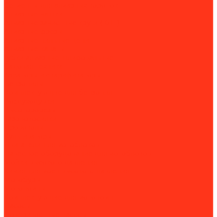
Сегменты для алмазных коронок
Алмазные чашки
Алмазные зачистные круги (КЛТ)
Алмазные фрезы
Алмазные пильные цепи
Алмазные канаты
Губки алмазные шлифовальные
Садовая техника
Аэраторы и скарификаторы
Бензопилы
Комплектующие для бензопил
Воздуходувки
Высоторорезы
Газонокосилки
Дровоколы
Культиваторы
Двигатели для мотоблоков
Навесное оборудование для мотоблоков
Мойки высокого давления
Химия для моек высокого давления
Мотобуры
Мотопомпы
Комплектующие для мотопомп
Насосы
Поверхностные насосы