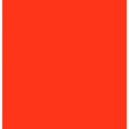
Посты дезинфекции
Промышленные пылесосы
Комплектующие для промышленных пылесосов
Рециркуляторы
Работа с трубами
Видеоинспекция
Заморозка труб
Клуппы и резьбонарезные станки
Комплектующие для клуппов и резьбонарезных станков
Слесарные верстаки и подставки для труб
Опрессовщики
Пайка и сварка труб
Аппараты раструбной сварки
Аппараты стыковой сварки
Горелки для труб
Комплектующие для пайки и сварки труб
Паяльники для труб
Слесарные верстаки и подставки для труб
Термофены (паяльные фены)
Фиксаторы и позиционеры для сварки
Пресс-инструмент
Промывочные насосы
Прочистные машины
Насадки и спирали для прочистных машин
Сабельные и дисковые пилы