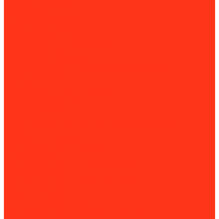
Погружные насосы
Опрыскиватели
Пластиковые погреба
Садовые измельчители
Садовые ножницы (кусторезы)
Системы полива
Снегоуборочная техника
Принадлежности для снегоуборочной техники
Тачки и тележки
Тракторы
Аксессуары для минитракторов
Навесное оборудование
Триммеры
Дорожно-строительная техника и оборудование
Виброплиты
Двигатели для виброплит
Комплектующие для виброплит
Швонарезчики
Комплектующие для швонарезчиков
Разметочные машины
Комплектующие для разметочных машин
Раздельщики трещин
Диски для разделки трещин
Комплектующие для раздельщиков трещин
Демаркировщики