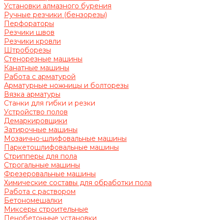
Установки алмазного бурения
Ручные резчики (бензорезы)
Перфораторы
Резчики швов
Резчики кровли
Штроборезы
Стенорезные машины
Канатные машины
Работа с арматурой
Арматурные ножницы и болторезы
Вязка арматуры
Станки для гибки и резки
Устройство полов
Демаркировщики
Затирочные машины
Мозаично-шлифовальные машины
Паркетошлифовальные машины
Стрипперы для пола
Строгальные машины
Фрезеровальные машины
Химические составы для обработки пола
Работа с раствором
Бетономешалки
Миксеры строительные
Пенобетонные установки