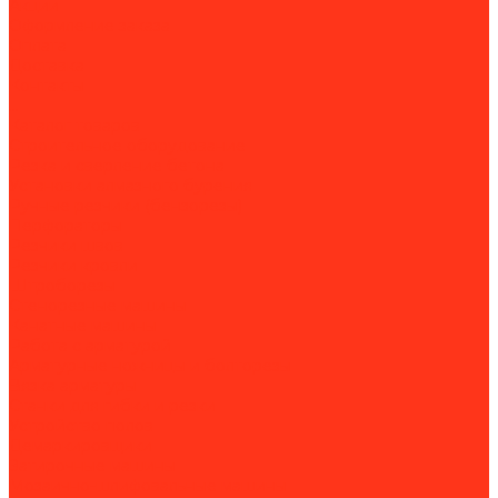
Акции
Оформление заказа
Оплата
Доставка
Контакты
...
Каталог товаров
Строительное оборудование
Резка и сверление бетона
Установки алмазного бурения
Ручные резчики (бензорезы)
Перфораторы
Резчики швов
Резчики кровли
Штроборезы
Стенорезные машины
Канатные машины
Работа с арматурой
Арматурные ножницы и болторезы
Вязка арматуры
Станки для гибки и резки
Устройство полов
Демаркировщики
Затирочные машины
Мозаично-шлифовальные машины