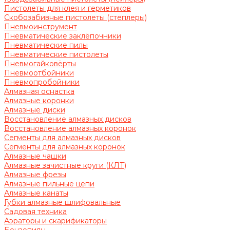
Пистолеты для клея и герметиков
Скобозабивные пистолеты (степлеры)
Пневмоинструмент
Пневматические заклёпочники
Пневматические пилы
Пневматические пистолеты
Пневмогайковёрты
Пневмоотбойники
Пневмопробойники
Алмазная оснастка
Алмазные коронки
Алмазные диски
Восстановление алмазных дисков
Восстановление алмазных коронок
Сегменты для алмазных дисков
Сегменты для алмазных коронок
Алмазные чашки
Алмазные зачистные круги (КЛТ)
Алмазные фрезы
Алмазные пильные цепи
Алмазные канаты
Губки алмазные шлифовальные
Садовая техника
Аэраторы и скарификаторы