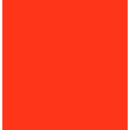
Клуппы и резьбонарезные станки
Сверлильные станки
Вертикально-сверлильные станки
Магнитно-сверлильные станки
Рельсосверлильные станки
Силовая техника
Аккумуляторы
Газовые компрессоры
Генераторы
Складская и грузоподъёмная техника
Грузоподъёмное оборудование
Весы
Вилочные погрузчики
Станки и оборудование для производства
Деревообработка
Камнеобработка
Металлообработка
Оборудование для автосервисов
Балансировка
Инструмент
Мойка и чистка
Комплектующие и расходные материалы
Аксессуары для снегоуборщиков
Для затирочных машин
Для сварки и пайки труб