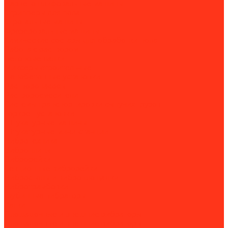
Паркетошлифовальные машины
Стрипперы для пола
Строгальные машины
Фрезеровальные машины
Химические составы для обработки пола
Работа с раствором
Бетономешалки
Миксеры строительные
Пенобетонные установки
Растворонасосы
Растворосмесители
Системы транспортировки сыпучих грузов
Торкрет-установки
Штукатурные машины
Штукатурные мини-станции
Вибротехника
Виброплиты
Виброрейки
Секционные виброрейки
Вибростолы и виброплощадки
Вибротрамбовки
Глубинные вибраторы
Катки
Площадочные и внешние вибраторы
Площадочные и внешние вибраторы