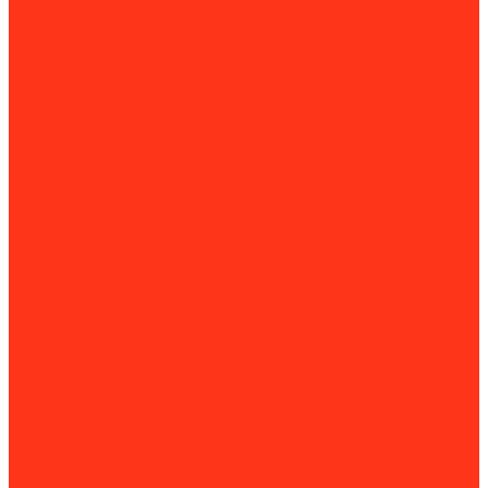
Бензопилы
Воздуходувки
Дорожно-строительная техника и оборудование
Виброплиты
Швонарезчики
Разметочные машины
Генераторы
Бензогенераторы
Газовые генераторы
Дизель-генераторы
Инструменты
Динамометрический инструмент
Измерительная техника
Пневмоинструмент
Климатическое оборудование
Вентиляционные установки
Водяные тепловентиляторы
Инфракрасные нагреватели
Оборудование для уборки и клининга
Мойки высокого давления
Парогенераторы
Подметальные машины
Работа с трубами
Видеоинспекция
Заморозка труб