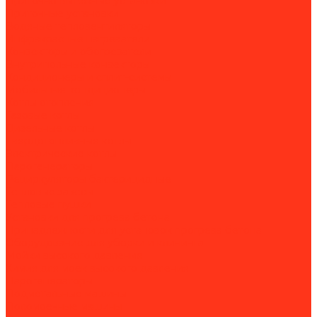
Приточно-вытяжные установки
Приточные установки
Водяные тепловентиляторы
Инфракрасные нагреватели
Конвекторы и обогреватели
Внутрипольные конвекторы
Кондиционеры и сплит-системы
Мобильные кондиционеры
Котлы отопления
Газовые котлы
Дизельные котлы
Твердотопливные котлы
Электрические котлы
Парогенераторы
Рециркуляторы бактерицидные
Тепловые завесы
Тепловые пушки
Установки для прогрева бетона
Принадлежности для установок прогрева бетона
Оборудование для уборки и клининга
Мойки высокого давления
Химия для моек высокого давления
Парогенераторы
Подметальные машины
Поломоечные машины