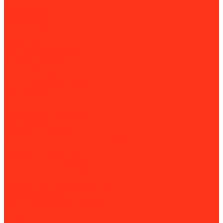
Камнерезные станки
Плиткорезы
Комплектующие для камнерезных станков и плиткорезов
Металлообработка
Гибочные станки
Вальцовочные станки
Зиговочные станки
Листогибочные станки
Станки для сборки воздуховодов
Угловысечные станки
Фальцегибы
Фальцеосадочные станки
Фальцепрокатные станки
Шринкеры
Для резки металла
Воздушно-плазменная резка (CUT)
Газорезательные машины
Гильотины по металлу
Ленточнопильные станки
Машины термической резки
Настольные циркулярные пилы
Пресс-ножницы
Станки для плазменной резки
Станки продольно-поперечной резки
Долбежные станки