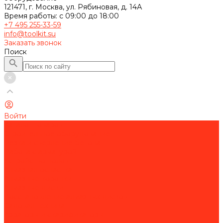
121471, г. Москва, ул. Рябиновая, д. 14А
Время работы: с 09:00 до 18:00
+7 495 255-33-59
info@toolkit.su
Заказать звонок
Поиск
Войти
Каталог товаров
Строительное оборудование
Резка и сверление бетона
Работа с арматурой
Устройство полов
Алмазная оснастка
Алмазные коронки
Алмазные диски
Восстановление алмазных дисков
Садовая техника
Аэраторы и скарификаторы