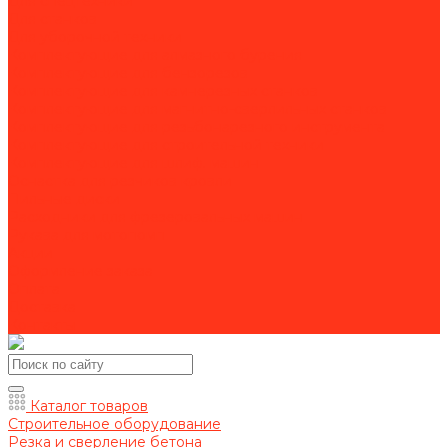
Для спецтехники
Для станков
Для уборочной техники
Комплектующие для алмазного бурения
Комплектующие для бензорезов
Комплектующие для камнерезных станков
Комплектующие для магнитно-сверлильных станков
Комплектующие для резьбонарезного инструмента
Комплектующие для строительной техники
Комплектующие для шлиф. машин
Оснастка для резчиков кровли
Пильные диски
Расходники для фрезеровальных машин
Рукава для мотопомп
Акции
Оформление заказа
Оплата
Доставка
Контакты
Каталог товаров
Строительное оборудование
Резка и сверление бетона