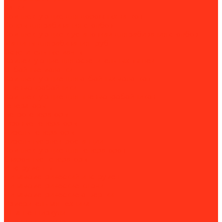
Катки
Комплектующие для дорожных катков
Копры для забивания столбов
Комплектующие к установкам для забивания столбов
Машины для забивания труб
Осветительные мачты
Комлектующие для осветительных вышек
Отбойные молотки
Комплектующие для отбойных молотков
Пневмопробойники
Комплектующие для пневмопробойников
Генераторы
Бензогенераторы
Газовые генераторы
Дизель-генераторы
Дизельные электростанции
Комплектующие для генераторов
Сварочные генераторы
Инструменты
Динамометрический инструмент
Динамометрические ключи
Динамометрические отвертки
Измерительная техника
Штангенциркули
Пневмоинструмент