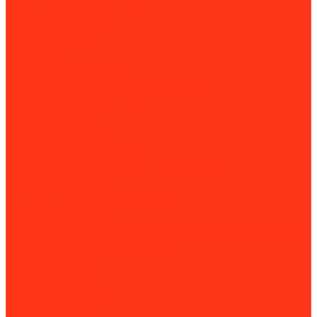
Магнитные грузозахваты
Подъемники и вышки
Подъемные столы
Ричстакеры
Ричтраки
Такелажные платформы
Доптовары для такелажных платформ
Тали и тельферы
Комплектующие для талей
Тележки для тали
Тележки складские
Транспортировщики паллет
Штабелеры и ричтраки
Станки и оборудование для производства
Деревообработка
Вертикально-сверлильные станки
Круглопильные станки
Лобзиковые
Многофункциональные деревообрабатывающие станки
Настольные и циркулярные пилы
Рейсмусовые станки
Ручные фрезеры
Строгальные станки
Фуговальные станки
Камнеобработка