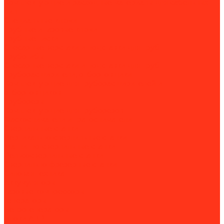
Комплектующие и расходные материалы для сабельных
пил
Специальные ключи
Трубные и газовые ключи
Трубные тиски
Слесарные верстаки и подставки для труб
Трубогибы
Слесарные верстаки и подставки для труб
Труборасширители, отбортовщики
Комплектующие для труборасширителей и
отбортовщиков
Труборезы
Комплектующие для труборезов
Фаскосниматели и гратосниматели
Сверлильные станки
Вертикально-сверлильные станки
Магнитно-сверлильные станки
Рельсосверлильные станки
Сверлильно-фрезерные станки
Силовая техника
Аккумуляторы
Газовые компрессоры
Генераторы
Бензогенераторы
Блоки АВР