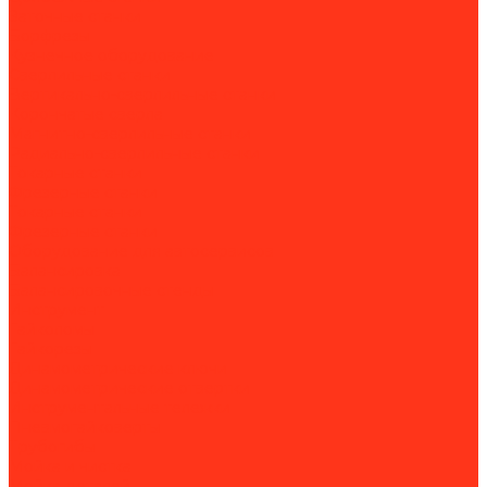
Заточные станки
Борфрезы
Кузнечное оборудование
Сверлильные станки
Вертикально-сверлильные станки
Корончатые сверла
Магнитно-сверлильные станки
Радиально-сверлильные станки
Токарные станки
Фрезерные станки
Токарные станки
Фрезерные станки
Оборудование для автосервисов
Балансировка
Балансировочные стенды
Инструмент
Гайколомы
Гайкорезы
Динамометрические ключи
Динамометрические отвертки
Инструментальные тележки
Пневмогайковерты
Трубогибы
Мойка и чистка
Мойка деталей