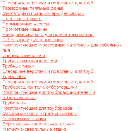
Слесарные верстаки и подставки для труб
Термофены (паяльные фены)
Фиксаторы и позиционеры для сварки
Пресс-инструмент
Промывочные насосы
Прочистные машины
Насадки и спирали для прочистных машин
Сабельные и дисковые пилы
Комплектующие и расходные материалы для сабельных
пил
Специальные ключи
Трубные и газовые ключи
Трубные тиски
Слесарные верстаки и подставки для труб
Трубогибы
Слесарные верстаки и подставки для труб
Труборасширители, отбортовщики
Комплектующие для труборасширителей и
отбортовщиков
Труборезы
Комплектующие для труборезов
Фаскосниматели и гратосниматели
Сверлильные станки
Вертикально-сверлильные станки
Магнитно-сверлильные станки