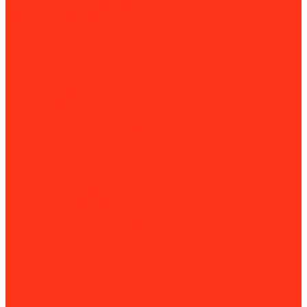
Двигатели для генераторов
Газовые генераторы
Дизель-генераторы
Дизельные электростанции
Блоки АВР
Контейнеры для ДГУ
Прицепы для ДГУ
Генераторы азота
Гидравлические насосы
Гидростанции
Комплектующие для гидростанций
Двигатели
ИБП
Компрессоры
Винтовые компрессоры
Дизельные компрессоры
Дополнительное оборудование
Поршневые компрессоры
Прицепы для компрессоров
Сварочное оборудование
Аппараты для очистки и пассивации сварочных швов
Воздушно-плазменная резка (CUT)
Комплектующие для сварочных аппаратов
Контактная и точечная сварка
Сварочные генераторы