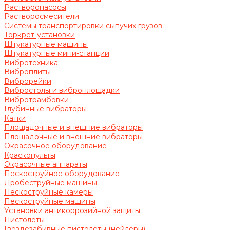
Растворонасосы
Растворосмесители
Системы транспортировки сыпучих грузов
Торкрет-установки
Штукатурные машины
Штукатурные мини-станции
Вибротехника
Виброплиты
Виброрейки
Вибростолы и виброплощадки
Вибротрамбовки
Глубинные вибраторы
Катки
Площадочные и внешние вибраторы
Площадочные и внешние вибраторы
Окрасочное оборудование
Краскопульты
Окрасочные аппараты
Пескоструйное оборудование
Дробеструйные машины
Пескоструйные камеры
Пескоструйные машины
Установки антикоррозийной защиты
Пистолеты
Гвоздезабивные пистолеты (нейлеры)