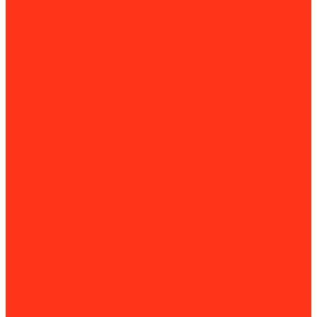
Окрасочное оборудование
Краскопульты
Окрасочные аппараты
Пескоструйное оборудование
Дробеструйные машины
Пескоструйные камеры
Пескоструйные машины
Установки антикоррозийной защиты
Пистолеты
Гвоздезабивные пистолеты (нейлеры)
Пистолеты для клея и герметиков
Скобозабивные пистолеты (степлеры)
Пневмоинструмент
Пневматические заклёпочники
Пневматические пилы
Пневматические пистолеты
Пневмогайковёрты
Пневмоотбойники
Пневмопробойники
Алмазная оснастка
Алмазные коронки
Алмазные диски
Восстановление алмазных дисков
Восстановление алмазных коронок
Сегменты для алмазных дисков