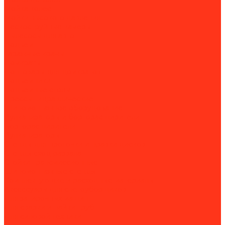
Мойка колес
Мойки высокого давления
Пескоструйные камеры
Пылесосы для авто
Подъем
Гаражные краны
Домкраты
Доптовары для домкратов
Подъемники
Подъёмные столы
Прессы гидравлические
Шиномонтажное оборудование
Вулканизаторы и борторасширители
Борторасширители
Вулканизаторы
Стенды для проточки и правки дисков
Стенды сход-развала
Стойки трансмиссионные
Шиномонтажные стенды
Комплектующие и расходные материалы
Аксессуары для снегоуборщиков
Для затирочных машин
Для сварки и пайки труб
Для силовой техники