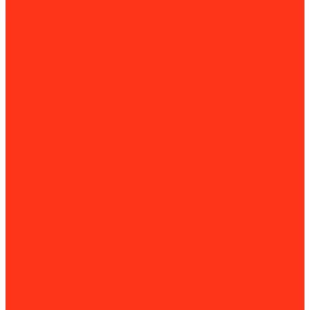
Сварочные инверторы
Аргонодуговая сварка (TIG)
Полуавтоматическая сварка (MIG/MAG)
Ручная дуговая сварка (MMA)
Сварка под флюсом SAW / FCAW
Сварочные позиционеры
Стабилизаторы напряжения
Складская и грузоподъёмная техника
Грузоподъёмное оборудование
Грузовые подъёмники
Домкраты
Краны грузоподъёмные
Лебедки
Магнитные грузозахваты
Подъемные столы
Такелажные платформы
Тали
Весы
Вилочные погрузчики
Грузовые подъёмники
Комплектовщики заказов
Краны грузоподъёмные
Комплектующие для кранов
Лебедки
Люльки строительные