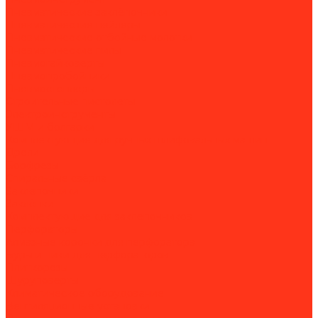
Пневматические заклёпочники
Пневматические нейлеры
Пневматические отбойные молотки
Пневматические пилы
Пневмогайковерты
Пневмопробойники
Пневмостеплеры
Строительные пистолеты
Электроинструменты
УШМ и болгарки
Комплектующие для ручных шлифовальных машин
Дрели
Борфрезы
Спиральные свёрла
Заклепочники
Заклёпки
Комплектующие для заклепочников
Перфораторы
Алмазные коронки для перфоратора
Буры и пики для перфораторов
Плиткорезы
Шуруповерты
Климатическое оборудование
Вентиляционные установки