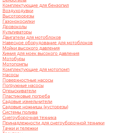
Бензопилы
Комплектующие для бензопил
Воздуходувки
Высоторорезы
Газонокосилки
Дровоколы
Культиваторы
Двигатели для мотоблоков
Навесное оборудование для мотоблоков
Мойки высокого давления
Химия для моек высокого давления
Мотобуры
Мотопомпы
Комплектующие для мотопомп
Насосы
Поверхностные насосы
Погружные насосы
Опрыскиватели
Пластиковые погреба
Садовые измельчители
Садовые ножницы (кусторезы)
Системы полива
Снегоуборочная техника
Принадлежности для снегоуборочной техники
Тачки и тележки