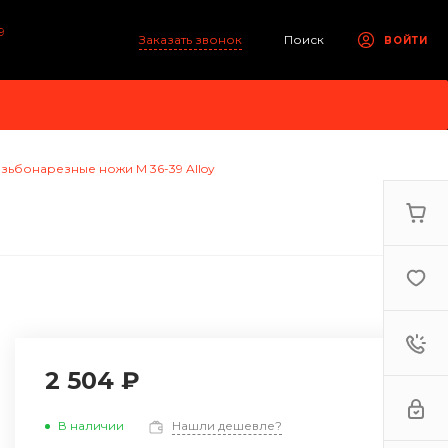
9
Заказать звонок
Поиск
ВОЙТИ
зьбонарезные ножи M 36-39 Alloy
2 504 ₽
В наличии
Нашли дешевле?