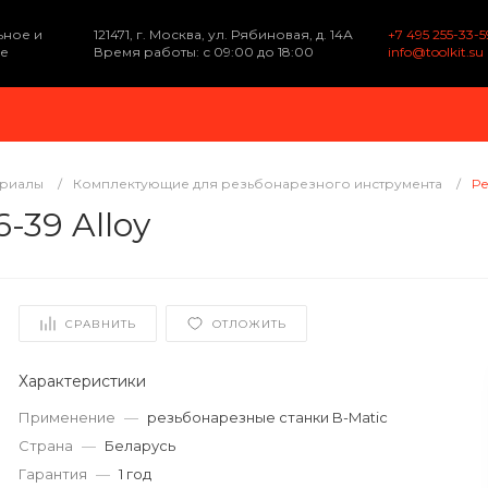
ьное и
121471, г. Москва, ул. Рябиновая, д. 14А
+7 495 255-33-5
е
Время работы: с 09:00 до 18:00
info@toolkit.su
ериалы
/
Комплектующие для резьбонарезного инструмента
/
Ре
-39 Alloy
СРАВНИТЬ
ОТЛОЖИТЬ
Характеристики
Применение
—
резьбонарезные станки B-Matic
Страна
—
Беларусь
Гарантия
—
1 год