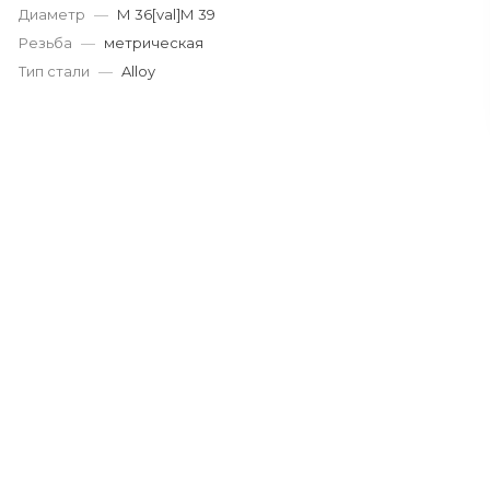
Диаметр
—
М 36[val]М 39
Резьба
—
метрическая
Тип стали
—
Alloy