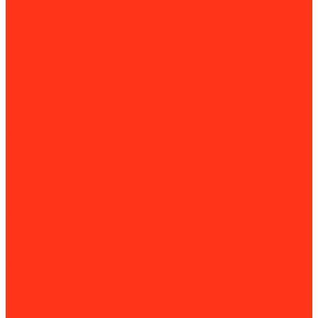
Погружные насосы
Опрыскиватели
Пластиковые погреба
Садовые измельчители
Садовые ножницы (кусторезы)
Системы полива
Снегоуборочная техника
Принадлежности для снегоуборочной техники
Тачки и тележки
Тракторы
Аксессуары для минитракторов
Навесное оборудование
Триммеры
Дорожно-строительная техника и оборудование
Виброплиты
Двигатели для виброплит
Комплектующие для виброплит
Швонарезчики
Комплектующие для швонарезчиков
Разметочные машины
Комплектующие для разметочных машин
Раздельщики трещин
Диски для разделки трещин
Комплектующие для раздельщиков трещин
Демаркировщики