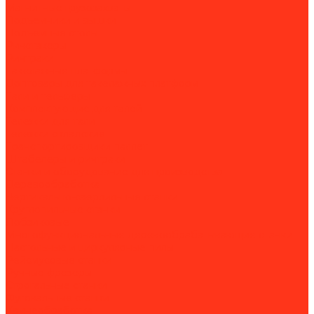
Магнитные грузозахваты
Подъемники и вышки
Подъемные столы
Ричстакеры
Ричтраки
Такелажные платформы
Доптовары для такелажных платформ
Тали и тельферы
Комплектующие для талей
Тележки для тали
Тележки складские
Транспортировщики паллет
Штабелеры и ричтраки
Станки и оборудование для производства
Деревообработка
Вертикально-сверлильные станки
Круглопильные станки
Лобзиковые
Многофункциональные деревообрабатывающие станки
Настольные и циркулярные пилы
Рейсмусовые станки
Ручные фрезеры
Строгальные станки
Фуговальные станки
Камнеобработка