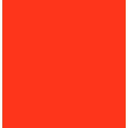
Бензопилы
Воздуходувки
Дорожно-строительная техника и оборудование
Виброплиты
Швонарезчики
Разметочные машины
Генераторы
Бензогенераторы
Газовые генераторы
Дизель-генераторы
Инструменты
Динамометрический инструмент
Измерительная техника
Пневмоинструмент
Климатическое оборудование
Вентиляционные установки
Водяные тепловентиляторы
Инфракрасные нагреватели
Оборудование для уборки и клининга
Мойки высокого давления
Парогенераторы
Подметальные машины
Работа с трубами
Видеоинспекция
Заморозка труб