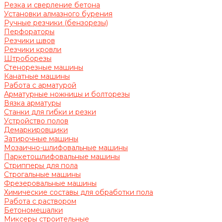
Резка и сверление бетона
Установки алмазного бурения
Ручные резчики (бензорезы)
Перфораторы
Резчики швов
Резчики кровли
Штроборезы
Стенорезные машины
Канатные машины
Работа с арматурой
Арматурные ножницы и болторезы
Вязка арматуры
Станки для гибки и резки
Устройство полов
Демаркировщики
Затирочные машины
Мозаично-шлифовальные машины
Паркетошлифовальные машины
Стрипперы для пола
Строгальные машины
Фрезеровальные машины
Химические составы для обработки пола
Работа с раствором
Бетономешалки
Миксеры строительные