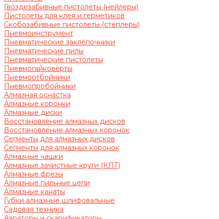
Гвоздезабивные пистолеты (нейлеры)
Пистолеты для клея и герметиков
Скобозабивные пистолеты (степлеры)
Пневмоинструмент
Пневматические заклёпочники
Пневматические пилы
Пневматические пистолеты
Пневмогайковёрты
Пневмоотбойники
Пневмопробойники
Алмазная оснастка
Алмазные коронки
Алмазные диски
Восстановление алмазных дисков
Восстановление алмазных коронок
Сегменты для алмазных дисков
Сегменты для алмазных коронок
Алмазные чашки
Алмазные зачистные круги (КЛТ)
Алмазные фрезы
Алмазные пильные цепи
Алмазные канаты
Губки алмазные шлифовальные
Садовая техника
Аэраторы и скарификаторы