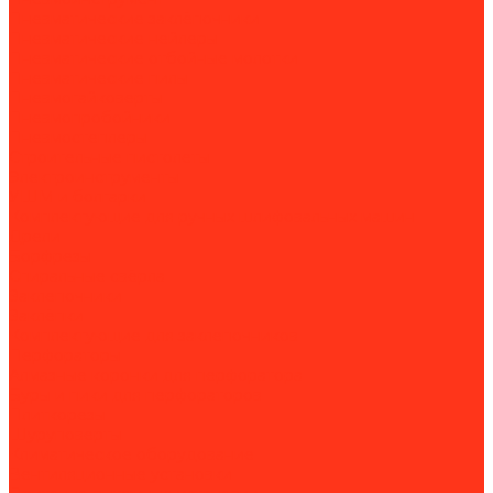
Пневматические заклёпочники
Пневматические нейлеры
Пневматические отбойные молотки
Пневматические пилы
Пневмогайковерты
Пневмопробойники
Пневмостеплеры
Строительные пистолеты
Электроинструменты
УШМ и болгарки
Комплектующие для ручных шлифовальных машин
Дрели
Борфрезы
Спиральные свёрла
Заклепочники
Заклёпки
Комплектующие для заклепочников
Перфораторы
Алмазные коронки для перфоратора
Буры и пики для перфораторов
Плиткорезы
Шуруповерты
Климатическое оборудование
Вентиляционные установки