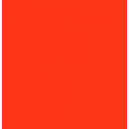
Катки
Комплектующие для дорожных катков
Копры для забивания столбов
Комплектующие к установкам для забивания столбов
Машины для забивания труб
Осветительные мачты
Комлектующие для осветительных вышек
Отбойные молотки
Комплектующие для отбойных молотков
Пневмопробойники
Комплектующие для пневмопробойников
Генераторы
Бензогенераторы
Газовые генераторы
Дизель-генераторы
Дизельные электростанции
Комплектующие для генераторов
Сварочные генераторы
Инструменты
Динамометрический инструмент
Динамометрические ключи
Динамометрические отвертки
Измерительная техника
Штангенциркули
Пневмоинструмент