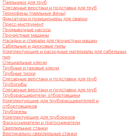
Паяльники для труб
Слесарные верстаки и подставки для труб
Термофены (паяльные фены)
Фиксаторы и позиционеры для сварки
Пресс-инструмент
Промывочные насосы
Прочистные машины
Насадки и спирали для прочистных машин
Сабельные и дисковые пилы
Комплектующие и расходные материалы для сабельных
пил
Специальные ключи
Трубные и газовые ключи
Трубные тиски
Слесарные верстаки и подставки для труб
Трубогибы
Слесарные верстаки и подставки для труб
Труборасширители, отбортовщики
Комплектующие для труборасширителей и
отбортовщиков
Труборезы
Комплектующие для труборезов
Фаскосниматели и гратосниматели
Сверлильные станки
Вертикально-сверлильные станки