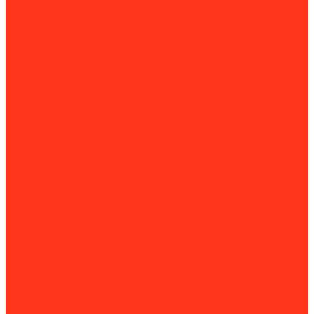
Паркетошлифовальные машины
Стрипперы для пола
Строгальные машины
Фрезеровальные машины
Химические составы для обработки пола
Работа с раствором
Бетономешалки
Миксеры строительные
Пенобетонные установки
Растворонасосы
Растворосмесители
Системы транспортировки сыпучих грузов
Торкрет-установки
Штукатурные машины
Штукатурные мини-станции
Вибротехника
Виброплиты
Виброрейки
Секционные виброрейки
Вибростолы и виброплощадки
Вибротрамбовки
Глубинные вибраторы
Катки
Площадочные и внешние вибраторы
Площадочные и внешние вибраторы