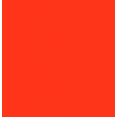
Посты дезинфекции
Промышленные пылесосы
Комплектующие для промышленных пылесосов
Рециркуляторы
Работа с трубами
Видеоинспекция
Заморозка труб
Клуппы и резьбонарезные станки
Комплектующие для клуппов и резьбонарезных станков
Слесарные верстаки и подставки для труб
Опрессовщики
Пайка и сварка труб
Аппараты раструбной сварки
Аппараты стыковой сварки
Горелки для труб
Комплектующие для пайки и сварки труб
Паяльники для труб
Слесарные верстаки и подставки для труб
Термофены (паяльные фены)
Фиксаторы и позиционеры для сварки
Пресс-инструмент
Промывочные насосы
Прочистные машины
Насадки и спирали для прочистных машин
Сабельные и дисковые пилы