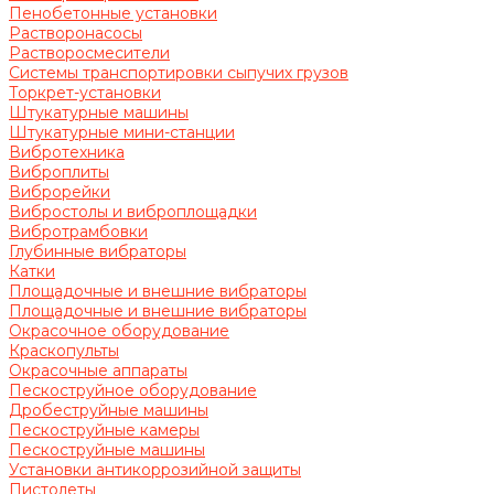
Пенобетонные установки
Растворонасосы
Растворосмесители
Системы транспортировки сыпучих грузов
Торкрет-установки
Штукатурные машины
Штукатурные мини-станции
Вибротехника
Виброплиты
Виброрейки
Вибростолы и виброплощадки
Вибротрамбовки
Глубинные вибраторы
Катки
Площадочные и внешние вибраторы
Площадочные и внешние вибраторы
Окрасочное оборудование
Краскопульты
Окрасочные аппараты
Пескоструйное оборудование
Дробеструйные машины
Пескоструйные камеры
Пескоструйные машины
Установки антикоррозийной защиты
Пистолеты