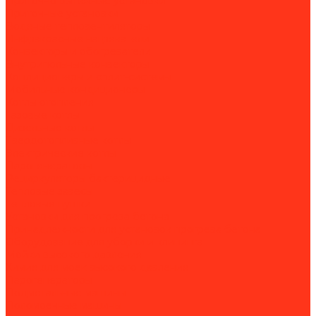
Приточно-вытяжные установки
Приточные установки
Водяные тепловентиляторы
Инфракрасные нагреватели
Конвекторы и обогреватели
Внутрипольные конвекторы
Кондиционеры и сплит-системы
Мобильные кондиционеры
Котлы отопления
Газовые котлы
Дизельные котлы
Твердотопливные котлы
Электрические котлы
Парогенераторы
Рециркуляторы бактерицидные
Тепловые завесы
Тепловые пушки
Установки для прогрева бетона
Принадлежности для установок прогрева бетона
Оборудование для уборки и клининга
Мойки высокого давления
Химия для моек высокого давления
Парогенераторы
Подметальные машины
Поломоечные машины