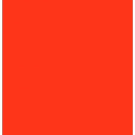
Клуппы и резьбонарезные станки
Сверлильные станки
Вертикально-сверлильные станки
Магнитно-сверлильные станки
Рельсосверлильные станки
Силовая техника
Аккумуляторы
Газовые компрессоры
Генераторы
Складская и грузоподъёмная техника
Грузоподъёмное оборудование
Весы
Вилочные погрузчики
Станки и оборудование для производства
Деревообработка
Камнеобработка
Металлообработка
Оборудование для автосервисов
Балансировка
Инструмент
Мойка и чистка
Комплектующие и расходные материалы
Аксессуары для снегоуборщиков
Для затирочных машин
Для сварки и пайки труб