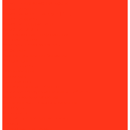
Сегменты для алмазных коронок
Алмазные чашки
Алмазные зачистные круги (КЛТ)
Алмазные фрезы
Алмазные пильные цепи
Алмазные канаты
Губки алмазные шлифовальные
Садовая техника
Аэраторы и скарификаторы
Бензопилы
Комплектующие для бензопил
Воздуходувки
Высоторорезы
Газонокосилки
Дровоколы
Культиваторы
Двигатели для мотоблоков
Навесное оборудование для мотоблоков
Мойки высокого давления
Химия для моек высокого давления
Мотобуры
Мотопомпы
Комплектующие для мотопомп
Насосы
Поверхностные насосы