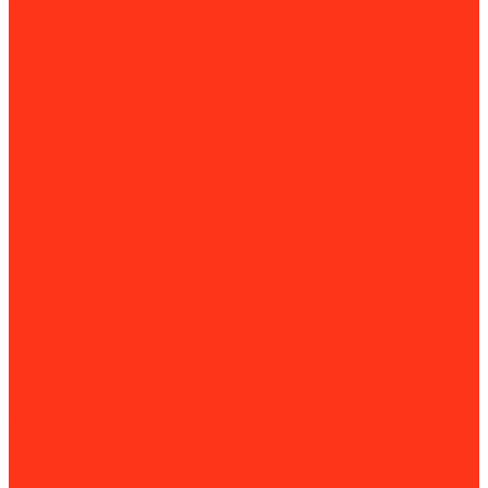
Акции
Оформление заказа
Оплата
Доставка
Контакты
...
Каталог товаров
Строительное оборудование
Резка и сверление бетона
Установки алмазного бурения
Ручные резчики (бензорезы)
Перфораторы
Резчики швов
Резчики кровли
Штроборезы
Стенорезные машины
Канатные машины
Работа с арматурой
Арматурные ножницы и болторезы
Вязка арматуры
Станки для гибки и резки
Устройство полов
Демаркировщики
Затирочные машины
Мозаично-шлифовальные машины