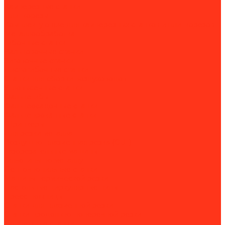
Камнерезные станки
Плиткорезы
Комплектующие для камнерезных станков и плиткорезов
Металлообработка
Гибочные станки
Вальцовочные станки
Зиговочные станки
Листогибочные станки
Станки для сборки воздуховодов
Угловысечные станки
Фальцегибы
Фальцеосадочные станки
Фальцепрокатные станки
Шринкеры
Для резки металла
Воздушно-плазменная резка (CUT)
Газорезательные машины
Гильотины по металлу
Ленточнопильные станки
Машины термической резки
Настольные циркулярные пилы
Пресс-ножницы
Станки для плазменной резки
Станки продольно-поперечной резки
Долбежные станки