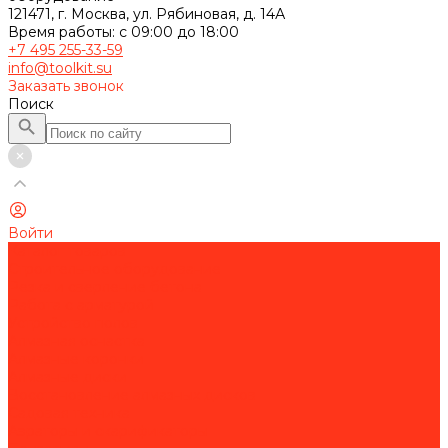
121471, г. Москва, ул. Рябиновая, д. 14А
Время работы: с 09:00 до 18:00
+7 495 255-33-59
info@toolkit.su
Заказать звонок
Поиск
Войти
Каталог товаров
Строительное оборудование
Резка и сверление бетона
Работа с арматурой
Устройство полов
Алмазная оснастка
Алмазные коронки
Алмазные диски
Восстановление алмазных дисков
Садовая техника
Аэраторы и скарификаторы