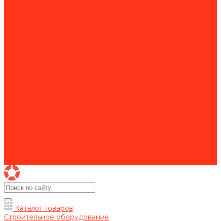
Для спецтехники
Для станков
Для уборочной техники
Комплектующие для алмазного бурения
Комплектующие для бензорезов
Комплектующие для камнерезных станков
Комплектующие для магнитно-сверлильных станков
Комплектующие для резьбонарезного инструмента
Комплектующие для строительной техники
Комплектующие для шлиф. машин
Оснастка для резчиков кровли
Пильные диски
Расходники для фрезеровальных машин
Рукава для мотопомп
Акции
Оформление заказа
Оплата
Доставка
Контакты
Каталог товаров
Строительное оборудование