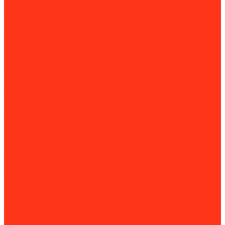
Сварочные инверторы
Аргонодуговая сварка (TIG)
Полуавтоматическая сварка (MIG/MAG)
Ручная дуговая сварка (MMA)
Сварка под флюсом SAW / FCAW
Сварочные позиционеры
Стабилизаторы напряжения
Складская и грузоподъёмная техника
Грузоподъёмное оборудование
Грузовые подъёмники
Домкраты
Краны грузоподъёмные
Лебедки
Магнитные грузозахваты
Подъемные столы
Такелажные платформы
Тали
Весы
Вилочные погрузчики
Грузовые подъёмники
Комплектовщики заказов
Краны грузоподъёмные
Комплектующие для кранов
Лебедки
Люльки строительные