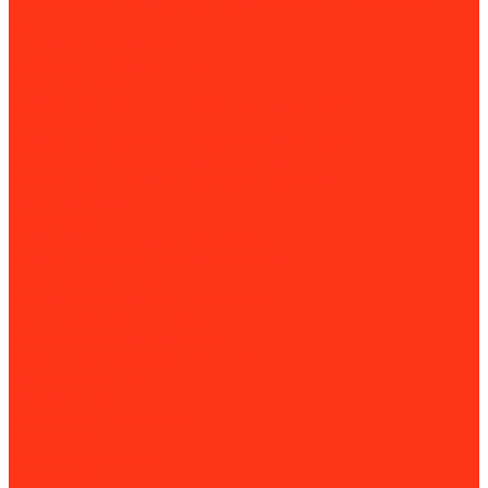
Комплектующие и расходные материалы для сабельных
пил
Специальные ключи
Трубные и газовые ключи
Трубные тиски
Слесарные верстаки и подставки для труб
Трубогибы
Слесарные верстаки и подставки для труб
Труборасширители, отбортовщики
Комплектующие для труборасширителей и
отбортовщиков
Труборезы
Комплектующие для труборезов
Фаскосниматели и гратосниматели
Сверлильные станки
Вертикально-сверлильные станки
Магнитно-сверлильные станки
Рельсосверлильные станки
Сверлильно-фрезерные станки
Силовая техника
Аккумуляторы
Газовые компрессоры
Генераторы
Бензогенераторы
Блоки АВР