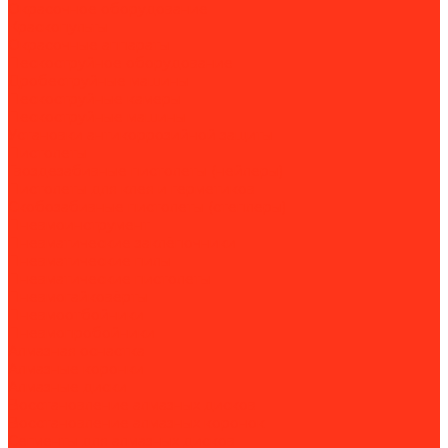
Окрасочное оборудование
Краскопульты
Окрасочные аппараты
Пескоструйное оборудование
Дробеструйные машины
Пескоструйные камеры
Пескоструйные машины
Установки антикоррозийной защиты
Пистолеты
Гвоздезабивные пистолеты (нейлеры)
Пистолеты для клея и герметиков
Скобозабивные пистолеты (степлеры)
Пневмоинструмент
Пневматические заклёпочники
Пневматические пилы
Пневматические пистолеты
Пневмогайковёрты
Пневмоотбойники
Пневмопробойники
Алмазная оснастка
Алмазные коронки
Алмазные диски
Восстановление алмазных дисков
Восстановление алмазных коронок
Сегменты для алмазных дисков