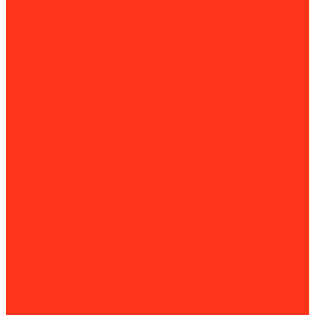
Двигатели для генераторов
Газовые генераторы
Дизель-генераторы
Дизельные электростанции
Блоки АВР
Контейнеры для ДГУ
Прицепы для ДГУ
Генераторы азота
Гидравлические насосы
Гидростанции
Комплектующие для гидростанций
Двигатели
ИБП
Компрессоры
Винтовые компрессоры
Дизельные компрессоры
Дополнительное оборудование
Поршневые компрессоры
Прицепы для компрессоров
Сварочное оборудование
Аппараты для очистки и пассивации сварочных швов
Воздушно-плазменная резка (CUT)
Комплектующие для сварочных аппаратов
Контактная и точечная сварка
Сварочные генераторы