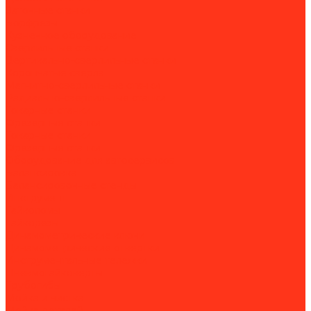
Заточные станки
Борфрезы
Кузнечное оборудование
Сверлильные станки
Вертикально-сверлильные станки
Корончатые сверла
Магнитно-сверлильные станки
Радиально-сверлильные станки
Токарные станки
Фрезерные станки
Токарные станки
Фрезерные станки
Оборудование для автосервисов
Балансировка
Балансировочные стенды
Инструмент
Гайколомы
Гайкорезы
Динамометрические ключи
Динамометрические отвертки
Инструментальные тележки
Пневмогайковерты
Трубогибы
Мойка и чистка
Мойка деталей