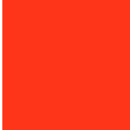
Вибротрамбовки
Глубинные вибраторы
Катки
Площадочные и внешние вибраторы
Площадочные и внешние вибраторы
Окрасочное оборудование
Краскопульты
Окрасочные аппараты
Пескоструйное оборудование
Дробеструйные машины
Пескоструйные камеры
Пескоструйные машины
Установки антикоррозийной защиты
Пистолеты
Гвоздезабивные пистолеты (нейлеры)
Пистолеты для клея и герметиков
Скобозабивные пистолеты (степлеры)
Пневмоинструмент
Пневматические заклёпочники
Пневматические пилы
Пневматические пистолеты
Пневмогайковёрты
Пневмоотбойники
Пневмопробойники
Алмазная оснастка