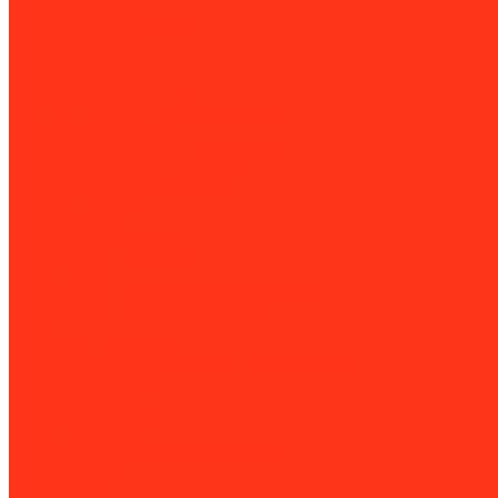
Парогенераторы
Подметальные машины
Работа с трубами
Видеоинспекция
Заморозка труб
Клуппы и резьбонарезные станки
Сверлильные станки
Вертикально-сверлильные станки
Магнитно-сверлильные станки
Рельсосверлильные станки
Силовая техника
Аккумуляторы
Газовые компрессоры
Генераторы
Складская и грузоподъёмная техника
Грузоподъёмное оборудование
Весы
Вилочные погрузчики
Станки и оборудование для производства
Деревообработка
Камнеобработка
Металлообработка
Оборудование для автосервисов
Балансировка
Инструмент