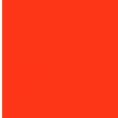
Мойка и чистка
Комплектующие и расходные материалы
Аксессуары для снегоуборщиков
Для затирочных машин
Для сварки и пайки труб
Акции
Оформление заказа
Оплата
Доставка
Контакты
...
Каталог товаров
Строительное оборудование
Резка и сверление бетона
Установки алмазного бурения
Ручные резчики (бензорезы)
Перфораторы
Резчики швов
Резчики кровли
Штроборезы
Стенорезные машины
Канатные машины
Работа с арматурой
Арматурные ножницы и болторезы
Вязка арматуры