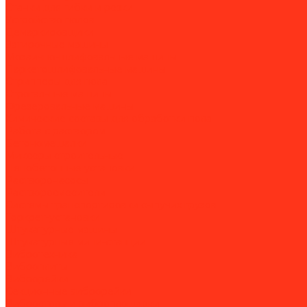
Станки для гибки и резки
Устройство полов
Демаркировщики
Затирочные машины
Мозаично-шлифовальные машины
Паркетошлифовальные машины
Стрипперы для пола
Строгальные машины
Фрезеровальные машины
Химические составы для обработки пола
Работа с раствором
Бетономешалки
Миксеры строительные
Пенобетонные установки
Растворонасосы
Растворосмесители
Системы транспортировки сыпучих грузов
Торкрет-установки
Штукатурные машины
Штукатурные мини-станции
Вибротехника
Виброплиты
Виброрейки
Секционные виброрейки
Вибростолы и виброплощадки