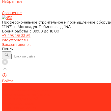
Избранные
Сравнение
456
Профессиональное строительное и промышленное оборуд
121471, г. Москва, ул. Рябиновая, д. 14А
Время работы: с 09:00 до 18:00
+7 495 255-33-59
info@toolkit.su
Заказать звонок
Поиск
Войти
Каталог товаров
Строительное оборудование
Резка и сверление бетона
Работа с арматурой
Устройство полов
Алмазная оснастка