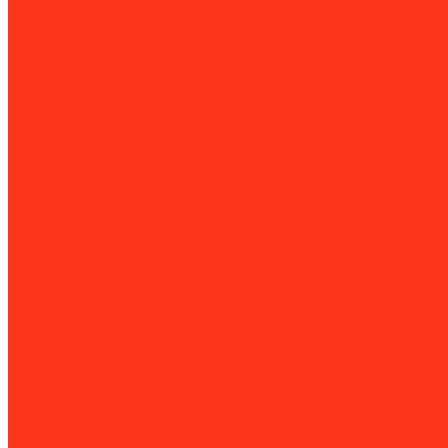
Алмазные коронки
Алмазные диски
Восстановление алмазных дисков
Садовая техника
Аэраторы и скарификаторы
Бензопилы
Воздуходувки
Дорожно-строительная техника и оборудование
Виброплиты
Швонарезчики
Разметочные машины
Генераторы
Бензогенераторы
Газовые генераторы
Дизель-генераторы
Инструменты
Динамометрический инструмент
Измерительная техника
Пневмоинструмент
Климатическое оборудование
Вентиляционные установки
Водяные тепловентиляторы
Инфракрасные нагреватели
Оборудование для уборки и клининга
Мойки высокого давления