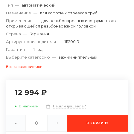
Тип
—
автоматический
Назначение
—
для коротких отрезков труб
Применение
—
для резьбонарезных инструментов с
открывающейся резьбонарезной головкой
Страна
—
Германия
Артирул производителя
—
111200 R
Гарантия
—
1 год
Выберите категорию
—
зажим ниппельный
Все характеристики
12 994 ₽
В наличии
Нашли дешевле?
-
+
В КОРЗИНУ