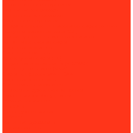
Дополнительное оборудование
Поршневые компрессоры
Прицепы для компрессоров
Сварочное оборудование
Аппараты для очистки и пассивации сварочных швов
Воздушно-плазменная резка (CUT)
Комплектующие для сварочных аппаратов
Контактная и точечная сварка
Сварочные генераторы
Сварочные инверторы
Аргонодуговая сварка (TIG)
Полуавтоматическая сварка (MIG/MAG)
Ручная дуговая сварка (MMA)
Сварка под флюсом SAW / FCAW
Сварочные позиционеры
Стабилизаторы напряжения
Складская и грузоподъёмная техника
Грузоподъёмное оборудование
Грузовые подъёмники
Домкраты
Краны грузоподъёмные
Лебедки
Магнитные грузозахваты
Подъемные столы