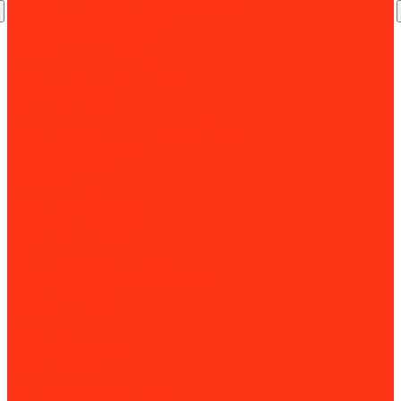
Воздушно-плазменная резка (CUT)
Газорезательные машины
Гильотины по металлу
Ленточнопильные станки
Машины термической резки
Настольные циркулярные пилы
Пресс-ножницы
Станки для плазменной резки
Станки продольно-поперечной резки
Долбежные станки
Заточные станки
Борфрезы
Кузнечное оборудование
Сверлильные станки
Вертикально-сверлильные станки
Корончатые сверла
Магнитно-сверлильные станки
Радиально-сверлильные станки
Токарные станки
Фрезерные станки
Токарные станки
Фрезерные станки
Оборудование для автосервисов
Балансировка
Балансировочные стенды