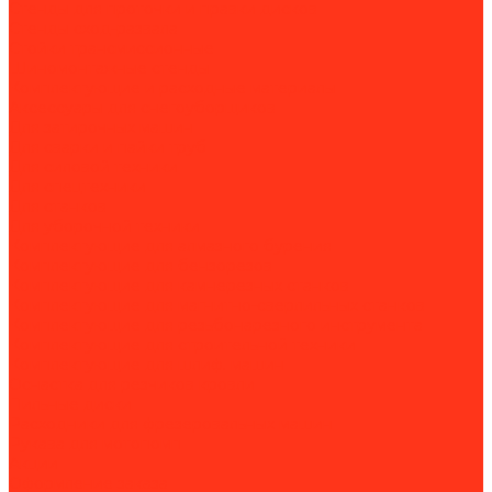
Стенды для проточки и правки дисков
Стенды сход-развала
Стойки трансмиссионные
Шиномонтажные стенды
Комплектующие и расходные материалы
Аксессуары для снегоуборщиков
Для затирочных машин
Для сварки и пайки труб
Для силовой техники
Для спецтехники
Для станков
Для уборочной техники
Комплектующие для алмазного бурения
Комплектующие для бензорезов
Комплектующие для камнерезных станков
Комплектующие для магнитно-сверлильных станков
Комплектующие для резьбонарезного инструмента
Комплектующие для строительной техники
Комплектующие для шлиф. машин
Оснастка для резчиков кровли
Пильные диски
Расходники для фрезеровальных машин
Рукава для мотопомп
Акции
Оформление заказа