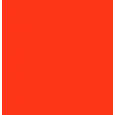
Вертикально-сверлильные станки
Круглопильные станки
Лобзиковые
Многофункциональные деревообрабатывающие станки
Настольные и циркулярные пилы
Рейсмусовые станки
Ручные фрезеры
Строгальные станки
Фуговальные станки
Камнеобработка
Камнерезные станки
Плиткорезы
Комплектующие для камнерезных станков и плиткорезов
Металлообработка
Гибочные станки
Вальцовочные станки
Зиговочные станки
Листогибочные станки
Станки для сборки воздуховодов
Угловысечные станки
Фальцегибы
Фальцеосадочные станки
Фальцепрокатные станки
Шринкеры
Для резки металла