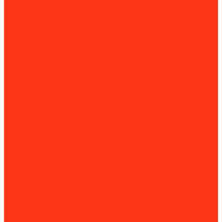
Паяльники для труб
Слесарные верстаки и подставки для труб
Термофены (паяльные фены)
Фиксаторы и позиционеры для сварки
Пресс-инструмент
Промывочные насосы
Прочистные машины
Насадки и спирали для прочистных машин
Сабельные и дисковые пилы
Комплектующие и расходные материалы для сабельных
пил
Специальные ключи
Трубные и газовые ключи
Трубные тиски
Слесарные верстаки и подставки для труб
Трубогибы
Слесарные верстаки и подставки для труб
Труборасширители, отбортовщики
Комплектующие для труборасширителей и
отбортовщиков
Труборезы
Комплектующие для труборезов
Фаскосниматели и гратосниматели
Сверлильные станки
Вертикально-сверлильные станки