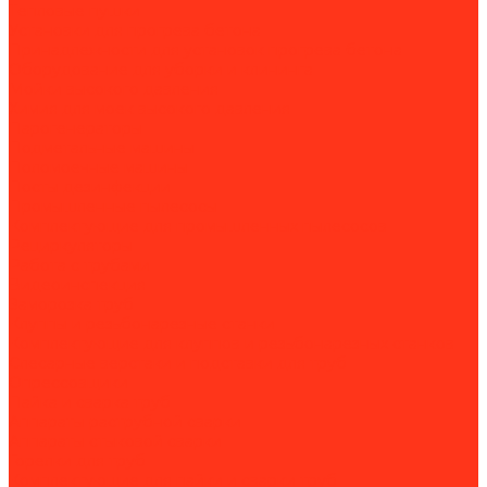
Тепловые пушки
Установки для прогрева бетона
Принадлежности для установок прогрева бетона
Оборудование для уборки и клининга
Мойки высокого давления
Химия для моек высокого давления
Парогенераторы
Подметальные машины
Поломоечные машины
Посты дезинфекции
Промышленные пылесосы
Комплектующие для промышленных пылесосов
Рециркуляторы
Работа с трубами
Видеоинспекция
Заморозка труб
Клуппы и резьбонарезные станки
Комплектующие для клуппов и резьбонарезных станков
Слесарные верстаки и подставки для труб
Опрессовщики
Пайка и сварка труб
Аппараты раструбной сварки
Аппараты стыковой сварки
Горелки для труб
Комплектующие для пайки и сварки труб