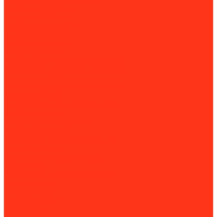
Пневматические пистолеты
Пневмогайковёрты
Пневмоотбойники
Пневмопробойники
Алмазная оснастка
Алмазные коронки
Алмазные диски
Восстановление алмазных дисков
Восстановление алмазных коронок
Сегменты для алмазных дисков
Сегменты для алмазных коронок
Алмазные чашки
Алмазные зачистные круги (КЛТ)
Алмазные фрезы
Алмазные пильные цепи
Алмазные канаты
Губки алмазные шлифовальные
Садовая техника
Аэраторы и скарификаторы
Бензопилы
Комплектующие для бензопил
Воздуходувки
Высоторорезы
Газонокосилки
Дровоколы