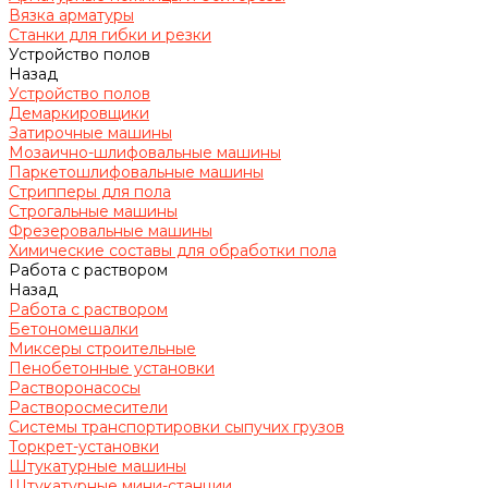
Вязка арматуры
Станки для гибки и резки
Устройство полов
Назад
Устройство полов
Демаркировщики
Затирочные машины
Мозаично-шлифовальные машины
Паркетошлифовальные машины
Стрипперы для пола
Строгальные машины
Фрезеровальные машины
Химические составы для обработки пола
Работа с раствором
Назад
Работа с раствором
Бетономешалки
Миксеры строительные
Пенобетонные установки
Растворонасосы
Растворосмесители
Системы транспортировки сыпучих грузов
Торкрет-установки
Штукатурные машины
Штукатурные мини-станции