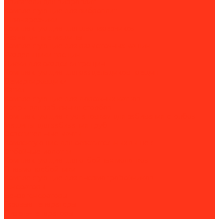
Двигатели для виброплит
Комплектующие для виброплит
Швонарезчики
Комплектующие для швонарезчиков
Разметочные машины
Комплектующие для разметочных машин
Раздельщики трещин
Диски для разделки трещин
Комплектующие для раздельщиков трещин
Демаркировщики
Катки
Комплектующие для дорожных катков
Копры для забивания столбов
Комплектующие к установкам для забивания столбов
Машины для забивания труб
Осветительные мачты
Комлектующие для осветительных вышек
Отбойные молотки
Комплектующие для отбойных молотков
Пневмопробойники
Комплектующие для пневмопробойников
Генераторы
Бензогенераторы
Газовые генераторы
Дизель-генераторы