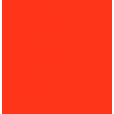
Дизельные электростанции
Комплектующие для генераторов
Сварочные генераторы
Инструменты
Динамометрический инструмент
Динамометрические ключи
Динамометрические отвертки
Измерительная техника
Штангенциркули
Пневмоинструмент
Пневматические заклёпочники
Пневматические нейлеры
Пневматические отбойные молотки
Пневматические пилы
Пневмогайковерты
Пневмопробойники
Пневмостеплеры
Строительные пистолеты
Электроинструменты
УШМ и болгарки
Комплектующие для ручных шлифовальных машин
Дрели
Борфрезы
Спиральные свёрла
Заклепочники