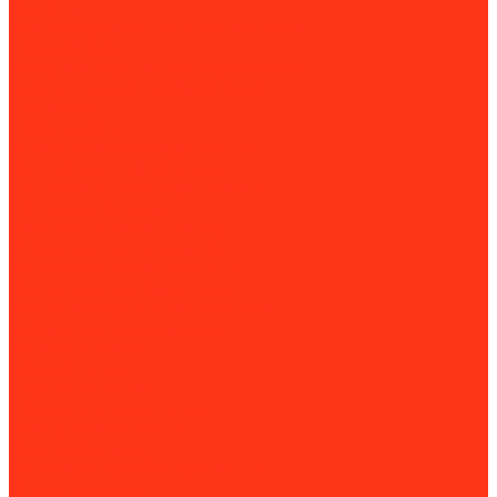
Заклёпки
Комплектующие для заклепочников
Перфораторы
Алмазные коронки для перфоратора
Буры и пики для перфораторов
Плиткорезы
Шуруповерты
Климатическое оборудование
Вентиляционные установки
Приточно-вытяжные установки
Приточные установки
Водяные тепловентиляторы
Инфракрасные нагреватели
Конвекторы и обогреватели
Внутрипольные конвекторы
Кондиционеры и сплит-системы
Мобильные кондиционеры
Котлы отопления
Газовые котлы
Дизельные котлы
Твердотопливные котлы
Электрические котлы
Парогенераторы
Рециркуляторы бактерицидные
Тепловые завесы