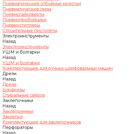
Пневматические отбойные молотки
Пневматические пилы
Пневмогайковерты
Пневмопробойники
Пневмостеплеры
Строительные пистолеты
Электроинструменты
Назад
Электроинструменты
УШМ и болгарки
Назад
УШМ и болгарки
Комплектующие для ручных шлифовальных машин
Дрели
Назад
Дрели
Борфрезы
Спиральные свёрла
Заклепочники
Назад
Заклепочники
Заклёпки
Комплектующие для заклепочников
Перфораторы
Назад