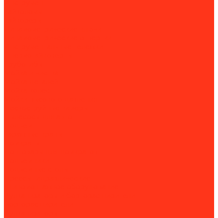
Инструмент
Гайколомы
Гайкорезы
Динамометрические ключи
Динамометрические отвертки
Инструментальные тележки
Пневмогайковерты
Трубогибы
Мойка и чистка
Мойка деталей
Мойка колес
Мойки высокого давления
Пескоструйные камеры
Пылесосы для авто
Подъем
Гаражные краны
Домкраты
Доптовары для домкратов
Подъемники
Подъёмные столы
Прессы гидравлические
Шиномонтажное оборудование
Вулканизаторы и борторасширители
Борторасширители
Вулканизаторы