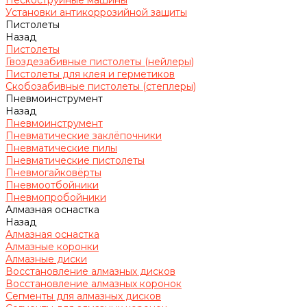
Пескоструйные машины
Установки антикоррозийной защиты
Пистолеты
Назад
Пистолеты
Гвоздезабивные пистолеты (нейлеры)
Пистолеты для клея и герметиков
Скобозабивные пистолеты (степлеры)
Пневмоинструмент
Назад
Пневмоинструмент
Пневматические заклёпочники
Пневматические пилы
Пневматические пистолеты
Пневмогайковёрты
Пневмоотбойники
Пневмопробойники
Алмазная оснастка
Назад
Алмазная оснастка
Алмазные коронки
Алмазные диски
Восстановление алмазных дисков
Восстановление алмазных коронок
Сегменты для алмазных дисков