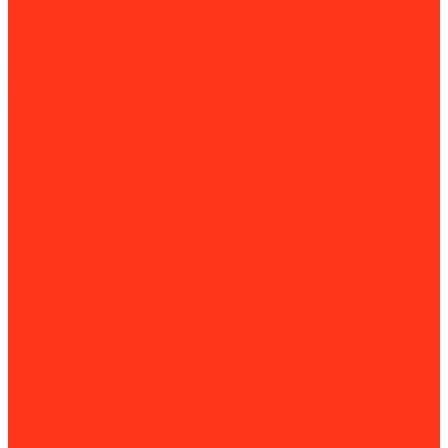
Магнитно-сверлильные станки
Рельсосверлильные станки
Сверлильно-фрезерные станки
Силовая техника
Аккумуляторы
Газовые компрессоры
Генераторы
Бензогенераторы
Блоки АВР
Двигатели для генераторов
Газовые генераторы
Дизель-генераторы
Дизельные электростанции
Блоки АВР
Контейнеры для ДГУ
Прицепы для ДГУ
Генераторы азота
Гидравлические насосы
Гидростанции
Комплектующие для гидростанций
Двигатели
ИБП
Компрессоры
Винтовые компрессоры
Дизельные компрессоры