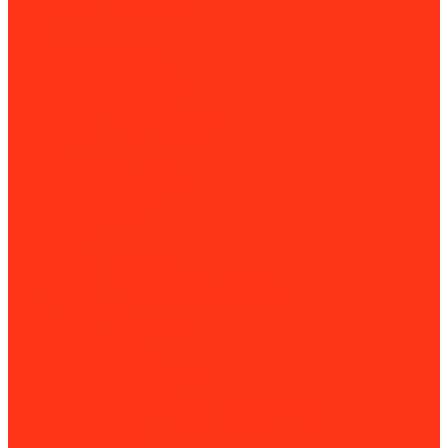
Такелажные платформы
Тали
Весы
Вилочные погрузчики
Грузовые подъёмники
Комплектовщики заказов
Краны грузоподъёмные
Комплектующие для кранов
Лебедки
Люльки строительные
Магнитные грузозахваты
Подъемники и вышки
Подъемные столы
Ричстакеры
Ричтраки
Такелажные платформы
Доптовары для такелажных платформ
Тали и тельферы
Комплектующие для талей
Тележки для тали
Тележки складские
Транспортировщики паллет
Штабелеры и ричтраки
Станки и оборудование для производства
Деревообработка