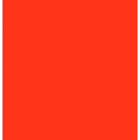
Канатные машины
Работа с арматурой
Арматурные ножницы и болторезы
Вязка арматуры
Станки для гибки и резки
Устройство полов
Демаркировщики
Затирочные машины
Мозаично-шлифовальные машины
Паркетошлифовальные машины
Стрипперы для пола
Строгальные машины
Фрезеровальные машины
Химические составы для обработки пола
Работа с раствором
Бетономешалки
Миксеры строительные
Пенобетонные установки
Растворонасосы
Растворосмесители
Системы транспортировки сыпучих грузов
Торкрет-установки
Штукатурные машины
Штукатурные мини-станции
Вибротехника