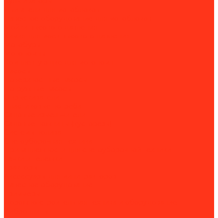
Культиваторы
Двигатели для мотоблоков
Навесное оборудование для мотоблоков
Мойки высокого давления
Химия для моек высокого давления
Мотобуры
Мотопомпы
Комплектующие для мотопомп
Насосы
Поверхностные насосы
Погружные насосы
Опрыскиватели
Пластиковые погреба
Садовые измельчители
Садовые ножницы (кусторезы)
Системы полива
Снегоуборочная техника
Принадлежности для снегоуборочной техники
Тачки и тележки
Тракторы
Аксессуары для минитракторов
Навесное оборудование
Триммеры
Дорожно-строительная техника и оборудование
Виброплиты