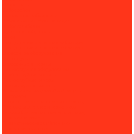
Виброплиты
Виброрейки
Секционные виброрейки
Вибростолы и виброплощадки
Вибротрамбовки
Глубинные вибраторы
Катки
Площадочные и внешние вибраторы
Площадочные и внешние вибраторы
Окрасочное оборудование
Краскопульты
Окрасочные аппараты
Пескоструйное оборудование
Дробеструйные машины
Пескоструйные камеры
Пескоструйные машины
Установки антикоррозийной защиты
Пистолеты
Гвоздезабивные пистолеты (нейлеры)
Пистолеты для клея и герметиков
Скобозабивные пистолеты (степлеры)
Пневмоинструмент
Пневматические заклёпочники
Пневматические пилы