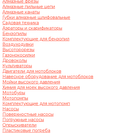
Алмазные фрезы
Алмазные пильные цепи
Алмазные канаты
Губки алмазные шлифовальные
Садовая техника
Аэраторы и скарификаторы
Бензопилы
Комплектующие для бензопил
Воздуходувки
Высоторорезы
Газонокосилки
Дровоколы
Культиваторы
Двигатели для мотоблоков
Навесное оборудование для мотоблоков
Мойки высокого давления
Химия для моек высокого давления
Мотобуры
Мотопомпы
Комплектующие для мотопомп
Насосы
Поверхностные насосы
Погружные насосы
Опрыскиватели
Пластиковые погреба