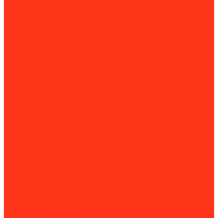
Динамометрические ключи
Динамометрические отвертки
Инструментальные тележки
Пневмогайковерты
Трубогибы
Мойка и чистка
Мойка деталей
Мойка колес
Мойки высокого давления
Пескоструйные камеры
Пылесосы для авто
Подъем
Гаражные краны
Домкраты
Доптовары для домкратов
Подъемники
Подъёмные столы
Прессы гидравлические
Шиномонтажное оборудование
Вулканизаторы и борторасширители
Борторасширители
Вулканизаторы
Стенды для проточки и правки дисков
Стенды сход-развала
Стойки трансмиссионные