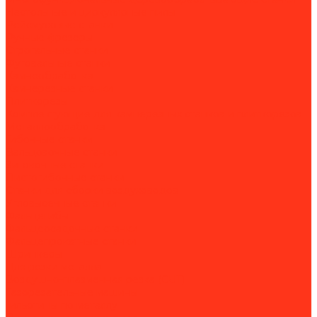
Настольные и циркулярные пилы
Рейсмусовые станки
Ручные фрезеры
Строгальные станки
Фуговальные станки
Камнеобработка
Камнерезные станки
Плиткорезы
Комплектующие для камнерезных станков и плиткорезов
Металлообработка
Гибочные станки
Вальцовочные станки
Зиговочные станки
Листогибочные станки
Станки для сборки воздуховодов
Угловысечные станки
Фальцегибы
Фальцеосадочные станки
Фальцепрокатные станки
Шринкеры
Для резки металла
Воздушно-плазменная резка (CUT)
Газорезательные машины
Гильотины по металлу