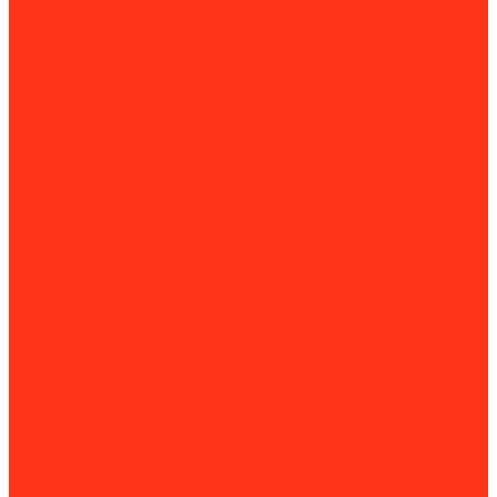
Инструмент
Мойка и чистка
Комплектующие и расходные материалы
Аксессуары для снегоуборщиков
Для затирочных машин
Для сварки и пайки труб
Акции
Оформление заказа
Оплата
Доставка
Контакты
...
Каталог товаров
Строительное оборудование
Резка и сверление бетона
Установки алмазного бурения
Ручные резчики (бензорезы)
Перфораторы
Резчики швов
Резчики кровли
Штроборезы
Стенорезные машины
Канатные машины
Работа с арматурой
Арматурные ножницы и болторезы