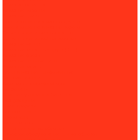
Алмазная оснастка
Алмазные коронки
Алмазные диски
Восстановление алмазных дисков
Восстановление алмазных коронок
Сегменты для алмазных дисков
Сегменты для алмазных коронок
Алмазные чашки
Алмазные зачистные круги (КЛТ)
Алмазные фрезы
Алмазные пильные цепи
Алмазные канаты
Губки алмазные шлифовальные
Садовая техника
Аэраторы и скарификаторы
Бензопилы
Комплектующие для бензопил
Воздуходувки
Высоторорезы
Газонокосилки
Дровоколы
Культиваторы
Двигатели для мотоблоков
Навесное оборудование для мотоблоков
Мойки высокого давления