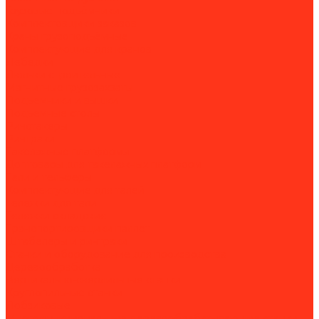
Грузовые подъёмники
Комплектовщики заказов
Краны грузоподъёмные
Комплектующие для кранов
Лебедки
Люльки строительные
Магнитные грузозахваты
Подъемники и вышки
Подъемные столы
Ричстакеры
Ричтраки
Такелажные платформы
Доптовары для такелажных платформ
Тали и тельферы
Комплектующие для талей
Тележки для тали
Тележки складские
Транспортировщики паллет
Штабелеры и ричтраки
Станки и оборудование для производства
Деревообработка
Вертикально-сверлильные станки
Круглопильные станки
Лобзиковые
Многофункциональные деревообрабатывающие станки