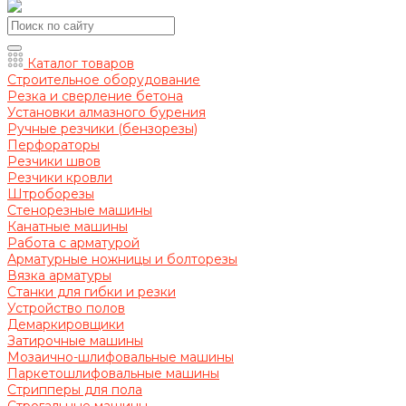
Каталог товаров
Строительное оборудование
Резка и сверление бетона
Установки алмазного бурения
Ручные резчики (бензорезы)
Перфораторы
Резчики швов
Резчики кровли
Штроборезы
Стенорезные машины
Канатные машины
Работа с арматурой
Арматурные ножницы и болторезы
Вязка арматуры
Станки для гибки и резки
Устройство полов
Демаркировщики
Затирочные машины
Мозаично-шлифовальные машины
Паркетошлифовальные машины
Стрипперы для пола