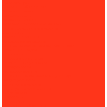
Вязка арматуры
Станки для гибки и резки
Устройство полов
Демаркировщики
Затирочные машины
Мозаично-шлифовальные машины
Паркетошлифовальные машины
Стрипперы для пола
Строгальные машины
Фрезеровальные машины
Химические составы для обработки пола
Работа с раствором
Бетономешалки
Миксеры строительные
Пенобетонные установки
Растворонасосы
Растворосмесители
Системы транспортировки сыпучих грузов
Торкрет-установки
Штукатурные машины
Штукатурные мини-станции
Вибротехника
Виброплиты
Виброрейки
Секционные виброрейки