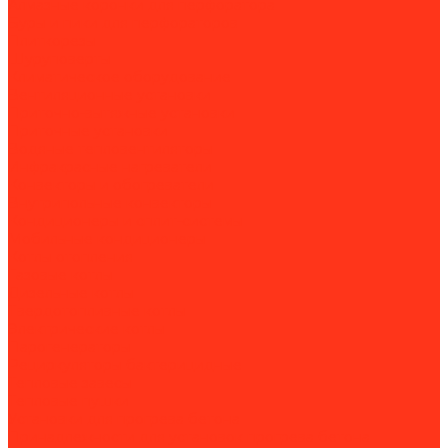
Алмазные коронки для перфоратора
Буры и пики для перфораторов
Плиткорезы
Шуруповерты
Климатическое оборудование
Вентиляционные установки
Приточно-вытяжные установки
Приточные установки
Водяные тепловентиляторы
Инфракрасные нагреватели
Конвекторы и обогреватели
Внутрипольные конвекторы
Кондиционеры и сплит-системы
Мобильные кондиционеры
Котлы отопления
Газовые котлы
Дизельные котлы
Твердотопливные котлы
Электрические котлы
Парогенераторы
Рециркуляторы бактерицидные
Тепловые завесы
Тепловые пушки
Установки для прогрева бетона
Принадлежности для установок прогрева бетона