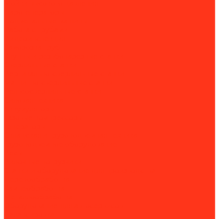
Мойки высокого давления
Парогенераторы
Подметальные машины
Работа с трубами
Видеоинспекция
Заморозка труб
Клуппы и резьбонарезные станки
Сверлильные станки
Вертикально-сверлильные станки
Магнитно-сверлильные станки
Рельсосверлильные станки
Силовая техника
Аккумуляторы
Газовые компрессоры
Генераторы
Складская и грузоподъёмная техника
Грузоподъёмное оборудование
Весы
Вилочные погрузчики
Станки и оборудование для производства
Деревообработка
Камнеобработка
Металлообработка
Оборудование для автосервисов
Балансировка