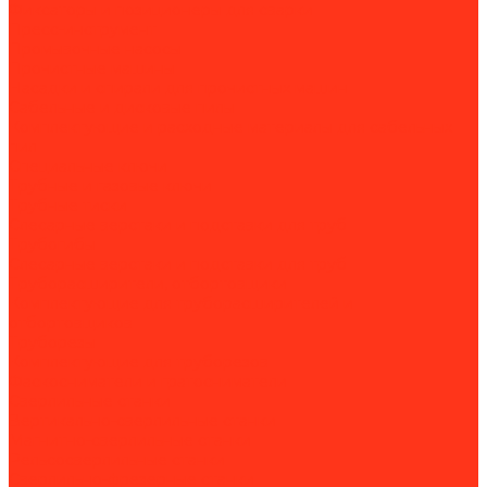
Фиксаторы и позиционеры для сварки
Пресс-инструмент
Промывочные насосы
Прочистные машины
Насадки и спирали для прочистных машин
Сабельные и дисковые пилы
Комплектующие и расходные материалы для сабельных
пил
Специальные ключи
Трубные и газовые ключи
Трубные тиски
Слесарные верстаки и подставки для труб
Трубогибы
Слесарные верстаки и подставки для труб
Труборасширители, отбортовщики
Комплектующие для труборасширителей и
отбортовщиков
Труборезы
Комплектующие для труборезов
Фаскосниматели и гратосниматели
Сверлильные станки
Вертикально-сверлильные станки
Магнитно-сверлильные станки
Рельсосверлильные станки
Сверлильно-фрезерные станки