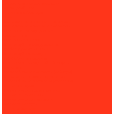
Вибростолы и виброплощадки
Вибротрамбовки
Глубинные вибраторы
Катки
Площадочные и внешние вибраторы
Площадочные и внешние вибраторы
Окрасочное оборудование
Краскопульты
Окрасочные аппараты
Пескоструйное оборудование
Дробеструйные машины
Пескоструйные камеры
Пескоструйные машины
Установки антикоррозийной защиты
Пистолеты
Гвоздезабивные пистолеты (нейлеры)
Пистолеты для клея и герметиков
Скобозабивные пистолеты (степлеры)
Пневмоинструмент
Пневматические заклёпочники
Пневматические пилы
Пневматические пистолеты
Пневмогайковёрты
Пневмоотбойники
Пневмопробойники