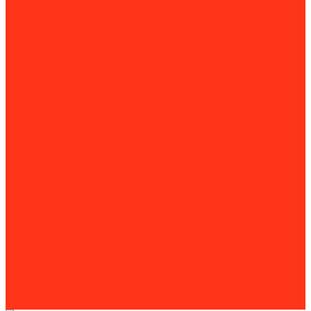
Шиномонтажные стенды
Комплектующие и расходные материалы
Аксессуары для снегоуборщиков
Для затирочных машин
Для сварки и пайки труб
Для силовой техники
Для спецтехники
Для станков
Для уборочной техники
Комплектующие для алмазного бурения
Комплектующие для бензорезов
Комплектующие для камнерезных станков
Комплектующие для магнитно-сверлильных станков
Комплектующие для резьбонарезного инструмента
Комплектующие для строительной техники
Комплектующие для шлиф. машин
Оснастка для резчиков кровли
Пильные диски
Расходники для фрезеровальных машин
Рукава для мотопомп
Акции
Оформление заказа
Оплата
Доставка
Контакты