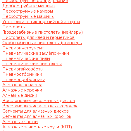
Пескоструйное оборудование
Дробеструйные машины
Пескоструйные камеры
Пескоструйные машины
Установки антикоррозийной защиты
Пистолеты
Гвоздезабивные пистолеты (нейлеры)
Пистолеты для клея и герметиков
Скобозабивные пистолеты (степлеры)
Пневмоинструмент
Пневматические заклёпочники
Пневматические пилы
Пневматические пистолеты
Пневмогайковёрты
Пневмоотбойники
Пневмопробойники
Алмазная оснастка
Алмазные коронки
Алмазные диски
Восстановление алмазных дисков
Восстановление алмазных коронок
Сегменты для алмазных дисков
Сегменты для алмазных коронок
Алмазные чашки
Алмазные зачистные круги (КЛТ)