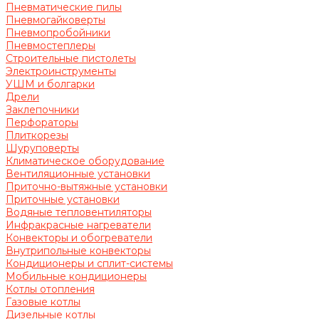
Пневматические пилы
Пневмогайковерты
Пневмопробойники
Пневмостеплеры
Строительные пистолеты
Электроинструменты
УШМ и болгарки
Дрели
Заклепочники
Перфораторы
Плиткорезы
Шуруповерты
Климатическое оборудование
Вентиляционные установки
Приточно-вытяжные установки
Приточные установки
Водяные тепловентиляторы
Инфракрасные нагреватели
Конвекторы и обогреватели
Внутрипольные конвекторы
Кондиционеры и сплит-системы
Мобильные кондиционеры
Котлы отопления
Газовые котлы
Дизельные котлы