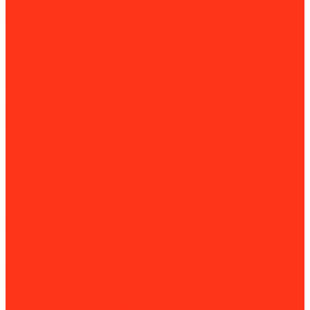
Силовая техника
Аккумуляторы
Газовые компрессоры
Генераторы
Бензогенераторы
Блоки АВР
Двигатели для генераторов
Газовые генераторы
Дизель-генераторы
Дизельные электростанции
Блоки АВР
Контейнеры для ДГУ
Прицепы для ДГУ
Генераторы азота
Гидравлические насосы
Гидростанции
Комплектующие для гидростанций
Двигатели
ИБП
Компрессоры
Винтовые компрессоры
Дизельные компрессоры
Дополнительное оборудование
Поршневые компрессоры
Прицепы для компрессоров