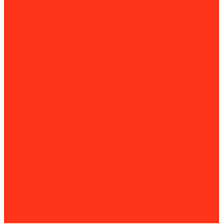
Алмазная оснастка
Алмазные коронки
Алмазные диски
Восстановление алмазных дисков
Садовая техника
Аэраторы и скарификаторы
Бензопилы
Воздуходувки
Дорожно-строительная техника и оборудование
Виброплиты
Швонарезчики
Разметочные машины
Генераторы
Бензогенераторы
Газовые генераторы
Дизель-генераторы
Инструменты
Динамометрический инструмент
Измерительная техника
Пневмоинструмент
Климатическое оборудование
Вентиляционные установки
Водяные тепловентиляторы
Инфракрасные нагреватели
Оборудование для уборки и клининга