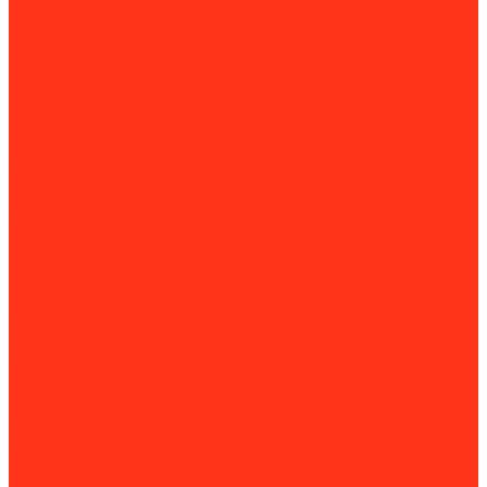
Заточные станки
Борфрезы
Кузнечное оборудование
Сверлильные станки
Вертикально-сверлильные станки
Корончатые сверла
Магнитно-сверлильные станки
Радиально-сверлильные станки
Токарные станки
Фрезерные станки
Токарные станки
Фрезерные станки
Оборудование для автосервисов
Балансировка
Балансировочные стенды
Инструмент
Гайколомы
Гайкорезы
Динамометрические ключи
Динамометрические отвертки
Инструментальные тележки
Пневмогайковерты
Трубогибы
Мойка и чистка
Мойка деталей