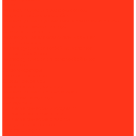
Катки
Комплектующие для дорожных катков
Копры для забивания столбов
Комплектующие к установкам для забивания столбов
Машины для забивания труб
Осветительные мачты
Комлектующие для осветительных вышек
Отбойные молотки
Комплектующие для отбойных молотков
Пневмопробойники
Комплектующие для пневмопробойников
Генераторы
Бензогенераторы
Газовые генераторы
Дизель-генераторы
Дизельные электростанции
Комплектующие для генераторов
Сварочные генераторы
Инструменты
Динамометрический инструмент
Динамометрические ключи
Динамометрические отвертки
Измерительная техника
Штангенциркули
Пневмоинструмент