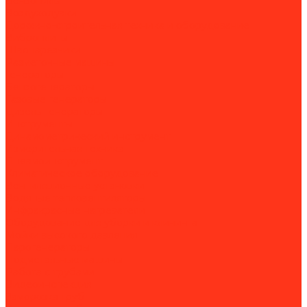
Бензопилы
Воздуходувки
Дорожно-строительная техника и оборудование
Виброплиты
Швонарезчики
Разметочные машины
Генераторы
Бензогенераторы
Газовые генераторы
Дизель-генераторы
Инструменты
Динамометрический инструмент
Измерительная техника
Пневмоинструмент
Климатическое оборудование
Вентиляционные установки
Водяные тепловентиляторы
Инфракрасные нагреватели
Оборудование для уборки и клининга
Мойки высокого давления
Парогенераторы
Подметальные машины
Работа с трубами
Видеоинспекция
Заморозка труб