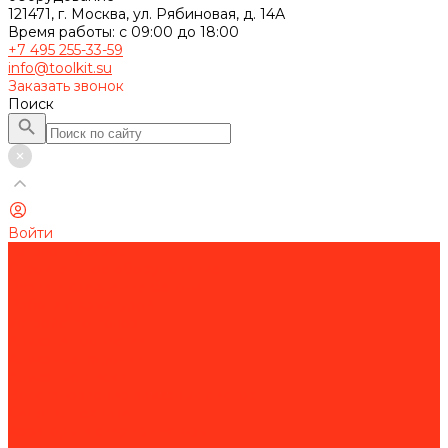
121471, г. Москва, ул. Рябиновая, д. 14А
Время работы: с 09:00 до 18:00
+7 495 255-33-59
info@toolkit.su
Заказать звонок
Поиск
Войти
Каталог товаров
Строительное оборудование
Резка и сверление бетона
Работа с арматурой
Устройство полов
Алмазная оснастка
Алмазные коронки
Алмазные диски
Восстановление алмазных дисков
Садовая техника
Аэраторы и скарификаторы