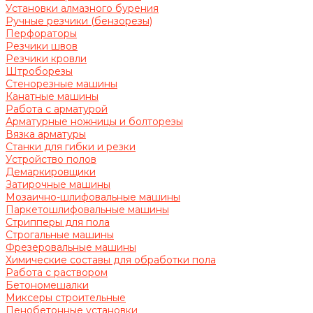
Установки алмазного бурения
Ручные резчики (бензорезы)
Перфораторы
Резчики швов
Резчики кровли
Штроборезы
Стенорезные машины
Канатные машины
Работа с арматурой
Арматурные ножницы и болторезы
Вязка арматуры
Станки для гибки и резки
Устройство полов
Демаркировщики
Затирочные машины
Мозаично-шлифовальные машины
Паркетошлифовальные машины
Стрипперы для пола
Строгальные машины
Фрезеровальные машины
Химические составы для обработки пола
Работа с раствором
Бетономешалки
Миксеры строительные
Пенобетонные установки