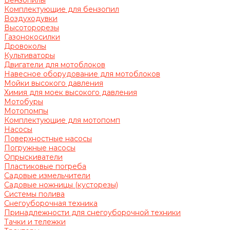
Бензопилы
Комплектующие для бензопил
Воздуходувки
Высоторорезы
Газонокосилки
Дровоколы
Культиваторы
Двигатели для мотоблоков
Навесное оборудование для мотоблоков
Мойки высокого давления
Химия для моек высокого давления
Мотобуры
Мотопомпы
Комплектующие для мотопомп
Насосы
Поверхностные насосы
Погружные насосы
Опрыскиватели
Пластиковые погреба
Садовые измельчители
Садовые ножницы (кусторезы)
Системы полива
Снегоуборочная техника
Принадлежности для снегоуборочной техники
Тачки и тележки