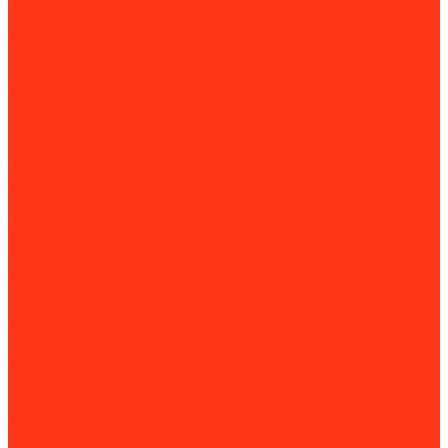
Комплектующие и расходные материалы для сабельных
пил
Специальные ключи
Трубные и газовые ключи
Трубные тиски
Слесарные верстаки и подставки для труб
Трубогибы
Слесарные верстаки и подставки для труб
Труборасширители, отбортовщики
Комплектующие для труборасширителей и
отбортовщиков
Труборезы
Комплектующие для труборезов
Фаскосниматели и гратосниматели
Сверлильные станки
Вертикально-сверлильные станки
Магнитно-сверлильные станки
Рельсосверлильные станки
Сверлильно-фрезерные станки
Силовая техника
Аккумуляторы
Газовые компрессоры
Генераторы
Бензогенераторы
Блоки АВР