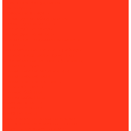
Окрасочное оборудование
Краскопульты
Окрасочные аппараты
Пескоструйное оборудование
Дробеструйные машины
Пескоструйные камеры
Пескоструйные машины
Установки антикоррозийной защиты
Пистолеты
Гвоздезабивные пистолеты (нейлеры)
Пистолеты для клея и герметиков
Скобозабивные пистолеты (степлеры)
Пневмоинструмент
Пневматические заклёпочники
Пневматические пилы
Пневматические пистолеты
Пневмогайковёрты
Пневмоотбойники
Пневмопробойники
Алмазная оснастка
Алмазные коронки
Алмазные диски
Восстановление алмазных дисков
Восстановление алмазных коронок
Сегменты для алмазных дисков