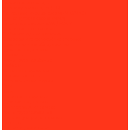
Сварочные инверторы
Аргонодуговая сварка (TIG)
Полуавтоматическая сварка (MIG/MAG)
Ручная дуговая сварка (MMA)
Сварка под флюсом SAW / FCAW
Сварочные позиционеры
Стабилизаторы напряжения
Складская и грузоподъёмная техника
Грузоподъёмное оборудование
Грузовые подъёмники
Домкраты
Краны грузоподъёмные
Лебедки
Магнитные грузозахваты
Подъемные столы
Такелажные платформы
Тали
Весы
Вилочные погрузчики
Грузовые подъёмники
Комплектовщики заказов
Краны грузоподъёмные
Комплектующие для кранов
Лебедки
Люльки строительные