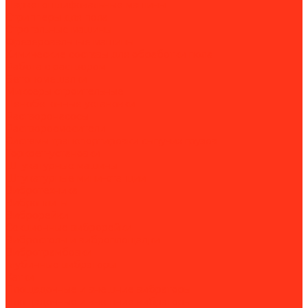
Паркетошлифовальные машины
Стрипперы для пола
Строгальные машины
Фрезеровальные машины
Химические составы для обработки пола
Работа с раствором
Бетономешалки
Миксеры строительные
Пенобетонные установки
Растворонасосы
Растворосмесители
Системы транспортировки сыпучих грузов
Торкрет-установки
Штукатурные машины
Штукатурные мини-станции
Вибротехника
Виброплиты
Виброрейки
Секционные виброрейки
Вибростолы и виброплощадки
Вибротрамбовки
Глубинные вибраторы
Катки
Площадочные и внешние вибраторы
Площадочные и внешние вибраторы