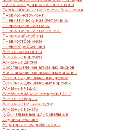
Пистолеты для клея и герметиков
Скобозабивные пистолеты (степлеры)
Пневмоинструмент
Пневматические заклёпочники
Пневматические пилы
Пневматические пистолеты
Пневмогайковёрты
Пневмоотбойники
Пневмопробойники
Алмазная оснастка
Алмазные коронки
Алмазные диски
Восстановление алмазных дисков
Восстановление алмазных коронок
Сегменты для алмазных дисков
Сегменты для алмазных коронок
Алмазные чашки
Алмазные зачистные круги (КЛТ)
Алмазные фрезы
Алмазные пильные цепи
Алмазные канаты
Губки алмазные шлифовальные
Садовая техника
Аэраторы и скарификаторы