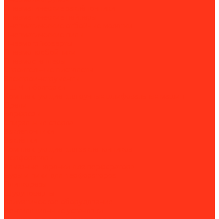
Пневматические заклёпочники
Пневматические нейлеры
Пневматические отбойные молотки
Пневматические пилы
Пневмогайковерты
Пневмопробойники
Пневмостеплеры
Строительные пистолеты
Электроинструменты
УШМ и болгарки
Комплектующие для ручных шлифовальных машин
Дрели
Борфрезы
Спиральные свёрла
Заклепочники
Заклёпки
Комплектующие для заклепочников
Перфораторы
Алмазные коронки для перфоратора
Буры и пики для перфораторов
Плиткорезы
Шуруповерты
Климатическое оборудование
Вентиляционные установки