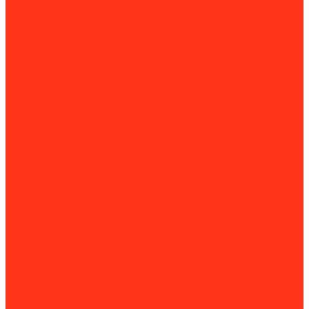
Магнитные грузозахваты
Подъемники и вышки
Подъемные столы
Ричстакеры
Ричтраки
Такелажные платформы
Доптовары для такелажных платформ
Тали и тельферы
Комплектующие для талей
Тележки для тали
Тележки складские
Транспортировщики паллет
Штабелеры и ричтраки
Станки и оборудование для производства
Деревообработка
Вертикально-сверлильные станки
Круглопильные станки
Лобзиковые
Многофункциональные деревообрабатывающие станки
Настольные и циркулярные пилы
Рейсмусовые станки
Ручные фрезеры
Строгальные станки
Фуговальные станки
Камнеобработка