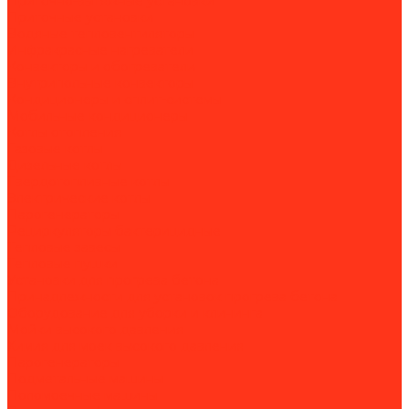
Приточно-вытяжные установки
Приточные установки
Водяные тепловентиляторы
Инфракрасные нагреватели
Конвекторы и обогреватели
Внутрипольные конвекторы
Кондиционеры и сплит-системы
Мобильные кондиционеры
Котлы отопления
Газовые котлы
Дизельные котлы
Твердотопливные котлы
Электрические котлы
Парогенераторы
Рециркуляторы бактерицидные
Тепловые завесы
Тепловые пушки
Установки для прогрева бетона
Принадлежности для установок прогрева бетона
Оборудование для уборки и клининга
Мойки высокого давления
Химия для моек высокого давления
Парогенераторы
Подметальные машины
Поломоечные машины