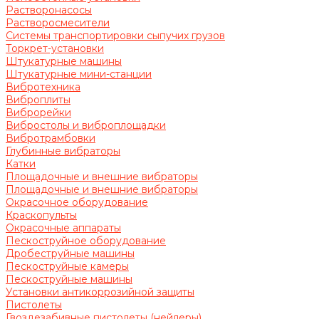
Растворонасосы
Растворосмесители
Системы транспортировки сыпучих грузов
Торкрет-установки
Штукатурные машины
Штукатурные мини-станции
Вибротехника
Виброплиты
Виброрейки
Вибростолы и виброплощадки
Вибротрамбовки
Глубинные вибраторы
Катки
Площадочные и внешние вибраторы
Площадочные и внешние вибраторы
Окрасочное оборудование
Краскопульты
Окрасочные аппараты
Пескоструйное оборудование
Дробеструйные машины
Пескоструйные камеры
Пескоструйные машины
Установки антикоррозийной защиты
Пистолеты
Гвоздезабивные пистолеты (нейлеры)