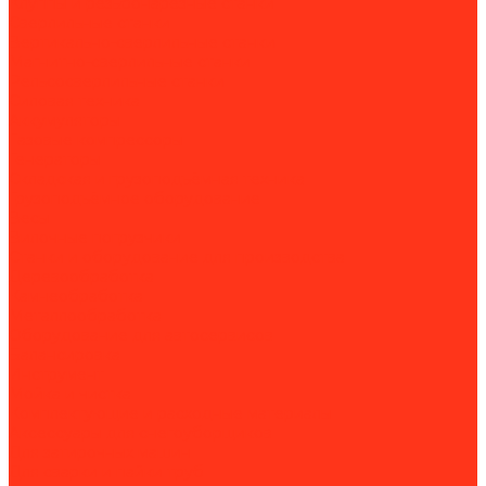
Клуппы и резьбонарезные станки
Сверлильные станки
Вертикально-сверлильные станки
Магнитно-сверлильные станки
Рельсосверлильные станки
Силовая техника
Аккумуляторы
Газовые компрессоры
Генераторы
Складская и грузоподъёмная техника
Грузоподъёмное оборудование
Весы
Вилочные погрузчики
Станки и оборудование для производства
Деревообработка
Камнеобработка
Металлообработка
Оборудование для автосервисов
Балансировка
Инструмент
Мойка и чистка
Комплектующие и расходные материалы
Аксессуары для снегоуборщиков
Для затирочных машин
Для сварки и пайки труб