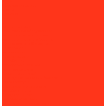
Акции
Оформление заказа
Оплата
Доставка
Контакты
...
Каталог товаров
Строительное оборудование
Резка и сверление бетона
Установки алмазного бурения
Ручные резчики (бензорезы)
Перфораторы
Резчики швов
Резчики кровли
Штроборезы
Стенорезные машины
Канатные машины
Работа с арматурой
Арматурные ножницы и болторезы
Вязка арматуры
Станки для гибки и резки
Устройство полов
Демаркировщики
Затирочные машины
Мозаично-шлифовальные машины