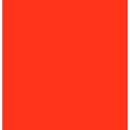
Сегменты для алмазных коронок
Алмазные чашки
Алмазные зачистные круги (КЛТ)
Алмазные фрезы
Алмазные пильные цепи
Алмазные канаты
Губки алмазные шлифовальные
Садовая техника
Аэраторы и скарификаторы
Бензопилы
Комплектующие для бензопил
Воздуходувки
Высоторорезы
Газонокосилки
Дровоколы
Культиваторы
Двигатели для мотоблоков
Навесное оборудование для мотоблоков
Мойки высокого давления
Химия для моек высокого давления
Мотобуры
Мотопомпы
Комплектующие для мотопомп
Насосы
Поверхностные насосы