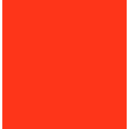
Двигатели для генераторов
Газовые генераторы
Дизель-генераторы
Дизельные электростанции
Блоки АВР
Контейнеры для ДГУ
Прицепы для ДГУ
Генераторы азота
Гидравлические насосы
Гидростанции
Комплектующие для гидростанций
Двигатели
ИБП
Компрессоры
Винтовые компрессоры
Дизельные компрессоры
Дополнительное оборудование
Поршневые компрессоры
Прицепы для компрессоров
Сварочное оборудование
Аппараты для очистки и пассивации сварочных швов
Воздушно-плазменная резка (CUT)
Комплектующие для сварочных аппаратов
Контактная и точечная сварка
Сварочные генераторы