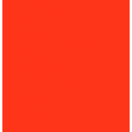
Посты дезинфекции
Промышленные пылесосы
Комплектующие для промышленных пылесосов
Рециркуляторы
Работа с трубами
Видеоинспекция
Заморозка труб
Клуппы и резьбонарезные станки
Комплектующие для клуппов и резьбонарезных станков
Слесарные верстаки и подставки для труб
Опрессовщики
Пайка и сварка труб
Аппараты раструбной сварки
Аппараты стыковой сварки
Горелки для труб
Комплектующие для пайки и сварки труб
Паяльники для труб
Слесарные верстаки и подставки для труб
Термофены (паяльные фены)
Фиксаторы и позиционеры для сварки
Пресс-инструмент
Промывочные насосы
Прочистные машины
Насадки и спирали для прочистных машин
Сабельные и дисковые пилы