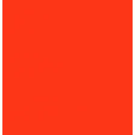
Мойка колес
Мойки высокого давления
Пескоструйные камеры
Пылесосы для авто
Подъем
Гаражные краны
Домкраты
Доптовары для домкратов
Подъемники
Подъёмные столы
Прессы гидравлические
Шиномонтажное оборудование
Вулканизаторы и борторасширители
Борторасширители
Вулканизаторы
Стенды для проточки и правки дисков
Стенды сход-развала
Стойки трансмиссионные
Шиномонтажные стенды
Комплектующие и расходные материалы
Аксессуары для снегоуборщиков
Для затирочных машин
Для сварки и пайки труб
Для силовой техники