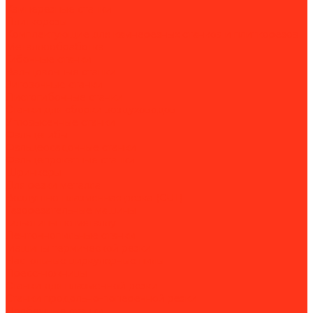
Камнерезные станки
Плиткорезы
Комплектующие для камнерезных станков и плиткорезов
Металлообработка
Гибочные станки
Вальцовочные станки
Зиговочные станки
Листогибочные станки
Станки для сборки воздуховодов
Угловысечные станки
Фальцегибы
Фальцеосадочные станки
Фальцепрокатные станки
Шринкеры
Для резки металла
Воздушно-плазменная резка (CUT)
Газорезательные машины
Гильотины по металлу
Ленточнопильные станки
Машины термической резки
Настольные циркулярные пилы
Пресс-ножницы
Станки для плазменной резки
Станки продольно-поперечной резки
Долбежные станки