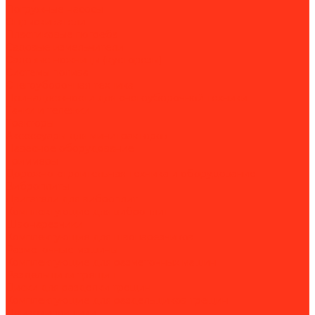
Погружные насосы
Опрыскиватели
Пластиковые погреба
Садовые измельчители
Садовые ножницы (кусторезы)
Системы полива
Снегоуборочная техника
Принадлежности для снегоуборочной техники
Тачки и тележки
Тракторы
Аксессуары для минитракторов
Навесное оборудование
Триммеры
Дорожно-строительная техника и оборудование
Виброплиты
Двигатели для виброплит
Комплектующие для виброплит
Швонарезчики
Комплектующие для швонарезчиков
Разметочные машины
Комплектующие для разметочных машин
Раздельщики трещин
Диски для разделки трещин
Комплектующие для раздельщиков трещин
Демаркировщики