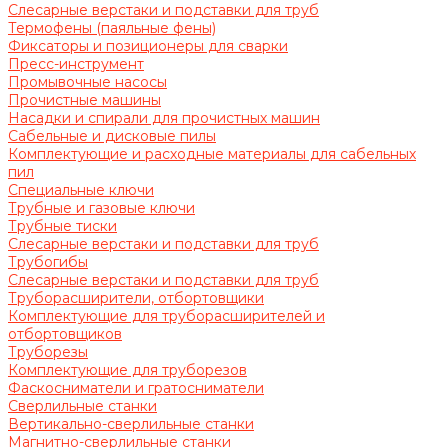
Слесарные верстаки и подставки для труб
Термофены (паяльные фены)
Фиксаторы и позиционеры для сварки
Пресс-инструмент
Промывочные насосы
Прочистные машины
Насадки и спирали для прочистных машин
Сабельные и дисковые пилы
Комплектующие и расходные материалы для сабельных
пил
Специальные ключи
Трубные и газовые ключи
Трубные тиски
Слесарные верстаки и подставки для труб
Трубогибы
Слесарные верстаки и подставки для труб
Труборасширители, отбортовщики
Комплектующие для труборасширителей и
отбортовщиков
Труборезы
Комплектующие для труборезов
Фаскосниматели и гратосниматели
Сверлильные станки
Вертикально-сверлильные станки
Магнитно-сверлильные станки