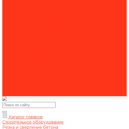
Для спецтехники
Для станков
Для уборочной техники
Комплектующие для алмазного бурения
Комплектующие для бензорезов
Комплектующие для камнерезных станков
Комплектующие для магнитно-сверлильных станков
Комплектующие для резьбонарезного инструмента
Комплектующие для строительной техники
Комплектующие для шлиф. машин
Оснастка для резчиков кровли
Пильные диски
Расходники для фрезеровальных машин
Рукава для мотопомп
Акции
Оформление заказа
Оплата
Доставка
Контакты
Каталог товаров
Строительное оборудование
Резка и сверление бетона