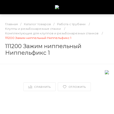
Главная
/
Каталог товаров
/
Работа с трубами
/
Клуппы и резьбонарезные станки
/
Комплектующие для клуппов и резьбонарезных станков
/
111200 Зажим ниппельный Ниппельфикс 1
111200 Зажим ниппельный
Ниппельфикс 1
СРАВНИТЬ
ОТЛОЖИТЬ