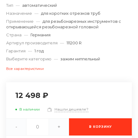
Тип
—
автоматический
Назначение
—
для коротких отрезков труб
Применение
—
для резьбонарезных инструментов с
открывающейся резьбонарезной головкой
Страна
—
Германия
Артирул производителя
—
111200 R
Гарантия
—
1 год
Выберите категорию
—
зажим ниппельный
Все характеристики
12 498 ₽
В наличии
Нашли дешевле?
-
+
В КОРЗИНУ