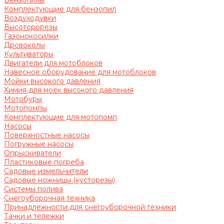
Бензопилы
Комплектующие для бензопил
Воздуходувки
Высоторорезы
Газонокосилки
Дровоколы
Культиваторы
Двигатели для мотоблоков
Навесное оборудование для мотоблоков
Мойки высокого давления
Химия для моек высокого давления
Мотобуры
Мотопомпы
Комплектующие для мотопомп
Насосы
Поверхностные насосы
Погружные насосы
Опрыскиватели
Пластиковые погреба
Садовые измельчители
Садовые ножницы (кусторезы)
Системы полива
Снегоуборочная техника
Принадлежности для снегоуборочной техники
Тачки и тележки