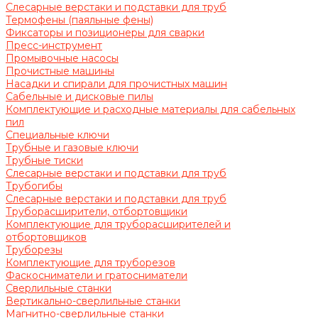
Слесарные верстаки и подставки для труб
Термофены (паяльные фены)
Фиксаторы и позиционеры для сварки
Пресс-инструмент
Промывочные насосы
Прочистные машины
Насадки и спирали для прочистных машин
Сабельные и дисковые пилы
Комплектующие и расходные материалы для сабельных
пил
Специальные ключи
Трубные и газовые ключи
Трубные тиски
Слесарные верстаки и подставки для труб
Трубогибы
Слесарные верстаки и подставки для труб
Труборасширители, отбортовщики
Комплектующие для труборасширителей и
отбортовщиков
Труборезы
Комплектующие для труборезов
Фаскосниматели и гратосниматели
Сверлильные станки
Вертикально-сверлильные станки
Магнитно-сверлильные станки