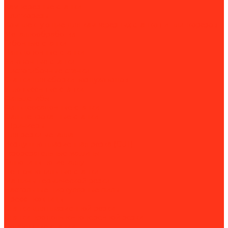
Камнерезные станки
Плиткорезы
Комплектующие для камнерезных станков и плиткорезов
Металлообработка
Гибочные станки
Вальцовочные станки
Зиговочные станки
Листогибочные станки
Станки для сборки воздуховодов
Угловысечные станки
Фальцегибы
Фальцеосадочные станки
Фальцепрокатные станки
Шринкеры
Для резки металла
Воздушно-плазменная резка (CUT)
Газорезательные машины
Гильотины по металлу
Ленточнопильные станки
Машины термической резки
Настольные циркулярные пилы
Пресс-ножницы
Станки для плазменной резки
Станки продольно-поперечной резки
Долбежные станки