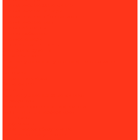
Пневматические заклёпочники
Пневматические нейлеры
Пневматические отбойные молотки
Пневматические пилы
Пневмогайковерты
Пневмопробойники
Пневмостеплеры
Строительные пистолеты
Электроинструменты
УШМ и болгарки
Комплектующие для ручных шлифовальных машин
Дрели
Борфрезы
Спиральные свёрла
Заклепочники
Заклёпки
Комплектующие для заклепочников
Перфораторы
Алмазные коронки для перфоратора
Буры и пики для перфораторов
Плиткорезы
Шуруповерты
Климатическое оборудование
Вентиляционные установки