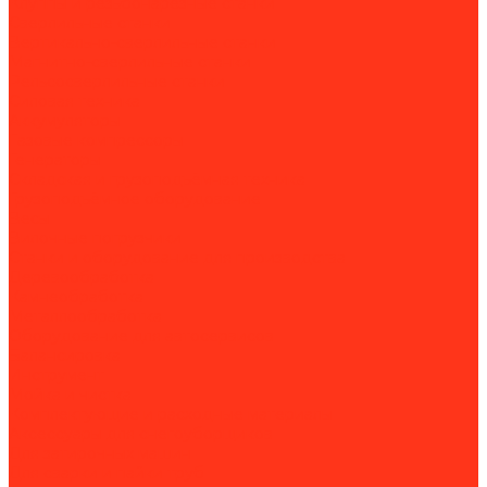
Клуппы и резьбонарезные станки
Сверлильные станки
Вертикально-сверлильные станки
Магнитно-сверлильные станки
Рельсосверлильные станки
Силовая техника
Аккумуляторы
Газовые компрессоры
Генераторы
Складская и грузоподъёмная техника
Грузоподъёмное оборудование
Весы
Вилочные погрузчики
Станки и оборудование для производства
Деревообработка
Камнеобработка
Металлообработка
Оборудование для автосервисов
Балансировка
Инструмент
Мойка и чистка
Комплектующие и расходные материалы
Аксессуары для снегоуборщиков
Для затирочных машин
Для сварки и пайки труб