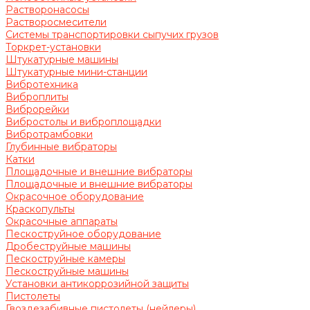
Растворонасосы
Растворосмесители
Системы транспортировки сыпучих грузов
Торкрет-установки
Штукатурные машины
Штукатурные мини-станции
Вибротехника
Виброплиты
Виброрейки
Вибростолы и виброплощадки
Вибротрамбовки
Глубинные вибраторы
Катки
Площадочные и внешние вибраторы
Площадочные и внешние вибраторы
Окрасочное оборудование
Краскопульты
Окрасочные аппараты
Пескоструйное оборудование
Дробеструйные машины
Пескоструйные камеры
Пескоструйные машины
Установки антикоррозийной защиты
Пистолеты
Гвоздезабивные пистолеты (нейлеры)