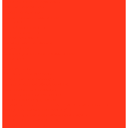
Двигатели для генераторов
Газовые генераторы
Дизель-генераторы
Дизельные электростанции
Блоки АВР
Контейнеры для ДГУ
Прицепы для ДГУ
Генераторы азота
Гидравлические насосы
Гидростанции
Комплектующие для гидростанций
Двигатели
ИБП
Компрессоры
Винтовые компрессоры
Дизельные компрессоры
Дополнительное оборудование
Поршневые компрессоры
Прицепы для компрессоров
Сварочное оборудование
Аппараты для очистки и пассивации сварочных швов
Воздушно-плазменная резка (CUT)
Комплектующие для сварочных аппаратов
Контактная и точечная сварка
Сварочные генераторы