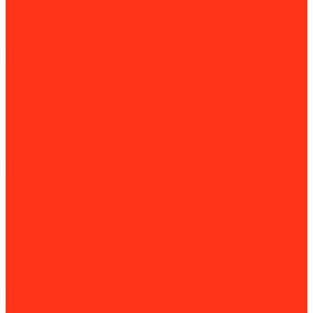
Катки
Комплектующие для дорожных катков
Копры для забивания столбов
Комплектующие к установкам для забивания столбов
Машины для забивания труб
Осветительные мачты
Комлектующие для осветительных вышек
Отбойные молотки
Комплектующие для отбойных молотков
Пневмопробойники
Комплектующие для пневмопробойников
Генераторы
Бензогенераторы
Газовые генераторы
Дизель-генераторы
Дизельные электростанции
Комплектующие для генераторов
Сварочные генераторы
Инструменты
Динамометрический инструмент
Динамометрические ключи
Динамометрические отвертки
Измерительная техника
Штангенциркули
Пневмоинструмент