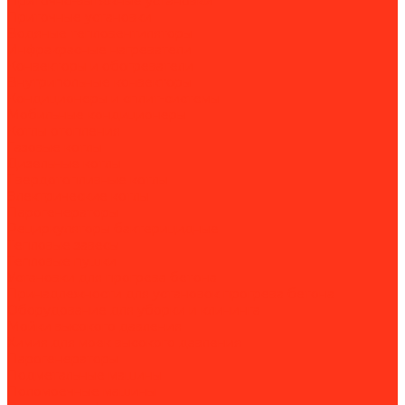
Приточно-вытяжные установки
Приточные установки
Водяные тепловентиляторы
Инфракрасные нагреватели
Конвекторы и обогреватели
Внутрипольные конвекторы
Кондиционеры и сплит-системы
Мобильные кондиционеры
Котлы отопления
Газовые котлы
Дизельные котлы
Твердотопливные котлы
Электрические котлы
Парогенераторы
Рециркуляторы бактерицидные
Тепловые завесы
Тепловые пушки
Установки для прогрева бетона
Принадлежности для установок прогрева бетона
Оборудование для уборки и клининга
Мойки высокого давления
Химия для моек высокого давления
Парогенераторы
Подметальные машины
Поломоечные машины