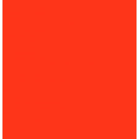
Паркетошлифовальные машины
Стрипперы для пола
Строгальные машины
Фрезеровальные машины
Химические составы для обработки пола
Работа с раствором
Бетономешалки
Миксеры строительные
Пенобетонные установки
Растворонасосы
Растворосмесители
Системы транспортировки сыпучих грузов
Торкрет-установки
Штукатурные машины
Штукатурные мини-станции
Вибротехника
Виброплиты
Виброрейки
Секционные виброрейки
Вибростолы и виброплощадки
Вибротрамбовки
Глубинные вибраторы
Катки
Площадочные и внешние вибраторы
Площадочные и внешние вибраторы