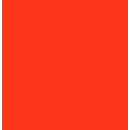
Акции
Оформление заказа
Оплата
Доставка
Контакты
...
Каталог товаров
Строительное оборудование
Резка и сверление бетона
Установки алмазного бурения
Ручные резчики (бензорезы)
Перфораторы
Резчики швов
Резчики кровли
Штроборезы
Стенорезные машины
Канатные машины
Работа с арматурой
Арматурные ножницы и болторезы
Вязка арматуры
Станки для гибки и резки
Устройство полов
Демаркировщики
Затирочные машины
Мозаично-шлифовальные машины