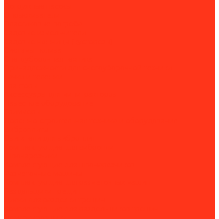
Погружные насосы
Опрыскиватели
Пластиковые погреба
Садовые измельчители
Садовые ножницы (кусторезы)
Системы полива
Снегоуборочная техника
Принадлежности для снегоуборочной техники
Тачки и тележки
Тракторы
Аксессуары для минитракторов
Навесное оборудование
Триммеры
Дорожно-строительная техника и оборудование
Виброплиты
Двигатели для виброплит
Комплектующие для виброплит
Швонарезчики
Комплектующие для швонарезчиков
Разметочные машины
Комплектующие для разметочных машин
Раздельщики трещин
Диски для разделки трещин
Комплектующие для раздельщиков трещин
Демаркировщики