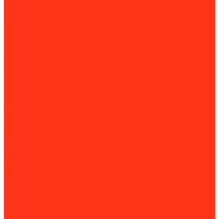
Мойка колес
Мойки высокого давления
Пескоструйные камеры
Пылесосы для авто
Подъем
Гаражные краны
Домкраты
Доптовары для домкратов
Подъемники
Подъёмные столы
Прессы гидравлические
Шиномонтажное оборудование
Вулканизаторы и борторасширители
Борторасширители
Вулканизаторы
Стенды для проточки и правки дисков
Стенды сход-развала
Стойки трансмиссионные
Шиномонтажные стенды
Комплектующие и расходные материалы
Аксессуары для снегоуборщиков
Для затирочных машин
Для сварки и пайки труб
Для силовой техники