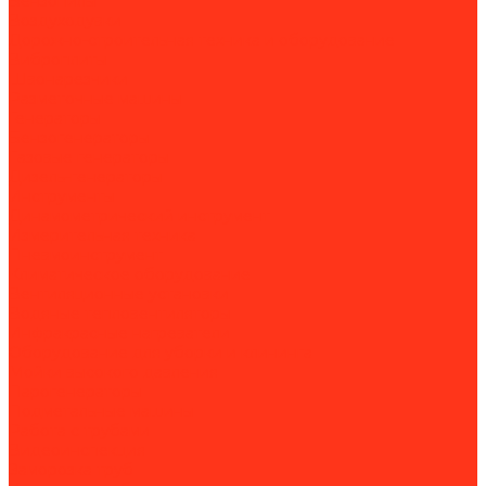
Бензопилы
Воздуходувки
Дорожно-строительная техника и оборудование
Виброплиты
Швонарезчики
Разметочные машины
Генераторы
Бензогенераторы
Газовые генераторы
Дизель-генераторы
Инструменты
Динамометрический инструмент
Измерительная техника
Пневмоинструмент
Климатическое оборудование
Вентиляционные установки
Водяные тепловентиляторы
Инфракрасные нагреватели
Оборудование для уборки и клининга
Мойки высокого давления
Парогенераторы
Подметальные машины
Работа с трубами
Видеоинспекция
Заморозка труб