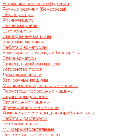
Установки алмазного бурения
Ручные резчики (бензорезы)
Перфораторы
Резчики швов
Резчики кровли
Штроборезы
Стенорезные машины
Канатные машины
Работа с арматурой
Арматурные ножницы и болторезы
Вязка арматуры
Станки для гибки и резки
Устройство полов
Демаркировщики
Затирочные машины
Мозаично-шлифовальные машины
Паркетошлифовальные машины
Стрипперы для пола
Строгальные машины
Фрезеровальные машины
Химические составы для обработки пола
Работа с раствором
Бетономешалки
Миксеры строительные
Пенобетонные установки