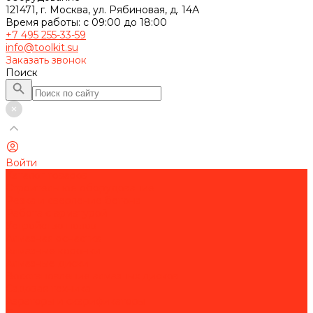
121471, г. Москва, ул. Рябиновая, д. 14А
Время работы: с 09:00 до 18:00
+7 495 255-33-59
info@toolkit.su
Заказать звонок
Поиск
Войти
Каталог товаров
Строительное оборудование
Резка и сверление бетона
Работа с арматурой
Устройство полов
Алмазная оснастка
Алмазные коронки
Алмазные диски
Восстановление алмазных дисков
Садовая техника
Аэраторы и скарификаторы