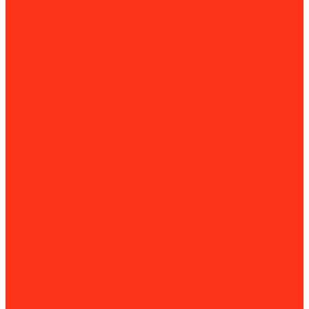
Комплектующие и расходные материалы для сабельных
пил
Специальные ключи
Трубные и газовые ключи
Трубные тиски
Слесарные верстаки и подставки для труб
Трубогибы
Слесарные верстаки и подставки для труб
Труборасширители, отбортовщики
Комплектующие для труборасширителей и
отбортовщиков
Труборезы
Комплектующие для труборезов
Фаскосниматели и гратосниматели
Сверлильные станки
Вертикально-сверлильные станки
Магнитно-сверлильные станки
Рельсосверлильные станки
Сверлильно-фрезерные станки
Силовая техника
Аккумуляторы
Газовые компрессоры
Генераторы
Бензогенераторы
Блоки АВР