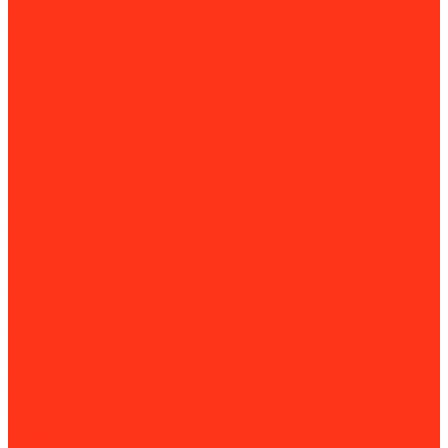
Посты дезинфекции
Промышленные пылесосы
Комплектующие для промышленных пылесосов
Рециркуляторы
Работа с трубами
Видеоинспекция
Заморозка труб
Клуппы и резьбонарезные станки
Комплектующие для клуппов и резьбонарезных станков
Слесарные верстаки и подставки для труб
Опрессовщики
Пайка и сварка труб
Аппараты раструбной сварки
Аппараты стыковой сварки
Горелки для труб
Комплектующие для пайки и сварки труб
Паяльники для труб
Слесарные верстаки и подставки для труб
Термофены (паяльные фены)
Фиксаторы и позиционеры для сварки
Пресс-инструмент
Промывочные насосы
Прочистные машины
Насадки и спирали для прочистных машин
Сабельные и дисковые пилы