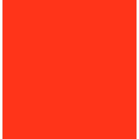
Окрасочное оборудование
Краскопульты
Окрасочные аппараты
Пескоструйное оборудование
Дробеструйные машины
Пескоструйные камеры
Пескоструйные машины
Установки антикоррозийной защиты
Пистолеты
Гвоздезабивные пистолеты (нейлеры)
Пистолеты для клея и герметиков
Скобозабивные пистолеты (степлеры)
Пневмоинструмент
Пневматические заклёпочники
Пневматические пилы
Пневматические пистолеты
Пневмогайковёрты
Пневмоотбойники
Пневмопробойники
Алмазная оснастка
Алмазные коронки
Алмазные диски
Восстановление алмазных дисков
Восстановление алмазных коронок
Сегменты для алмазных дисков