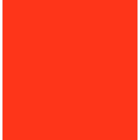
Сегменты для алмазных коронок
Алмазные чашки
Алмазные зачистные круги (КЛТ)
Алмазные фрезы
Алмазные пильные цепи
Алмазные канаты
Губки алмазные шлифовальные
Садовая техника
Аэраторы и скарификаторы
Бензопилы
Комплектующие для бензопил
Воздуходувки
Высоторорезы
Газонокосилки
Дровоколы
Культиваторы
Двигатели для мотоблоков
Навесное оборудование для мотоблоков
Мойки высокого давления
Химия для моек высокого давления
Мотобуры
Мотопомпы
Комплектующие для мотопомп
Насосы
Поверхностные насосы