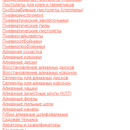
Пистолеты для клея и герметиков
Скобозабивные пистолеты (степлеры)
Пневмоинструмент
Пневматические заклёпочники
Пневматические пилы
Пневматические пистолеты
Пневмогайковёрты
Пневмоотбойники
Пневмопробойники
Алмазная оснастка
Алмазные коронки
Алмазные диски
Восстановление алмазных дисков
Восстановление алмазных коронок
Сегменты для алмазных дисков
Сегменты для алмазных коронок
Алмазные чашки
Алмазные зачистные круги (КЛТ)
Алмазные фрезы
Алмазные пильные цепи
Алмазные канаты
Губки алмазные шлифовальные
Садовая техника
Аэраторы и скарификаторы