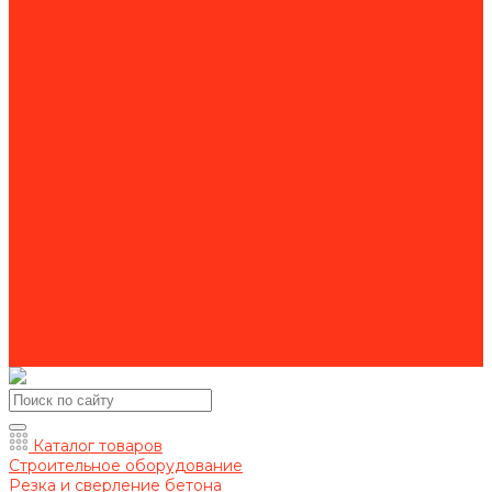
Для спецтехники
Для станков
Для уборочной техники
Комплектующие для алмазного бурения
Комплектующие для бензорезов
Комплектующие для камнерезных станков
Комплектующие для магнитно-сверлильных станков
Комплектующие для резьбонарезного инструмента
Комплектующие для строительной техники
Комплектующие для шлиф. машин
Оснастка для резчиков кровли
Пильные диски
Расходники для фрезеровальных машин
Рукава для мотопомп
Акции
Оформление заказа
Оплата
Доставка
Контакты
Каталог товаров
Строительное оборудование
Резка и сверление бетона