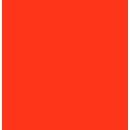
Заточные станки
Борфрезы
Кузнечное оборудование
Сверлильные станки
Вертикально-сверлильные станки
Корончатые сверла
Магнитно-сверлильные станки
Радиально-сверлильные станки
Токарные станки
Фрезерные станки
Токарные станки
Фрезерные станки
Оборудование для автосервисов
Балансировка
Балансировочные стенды
Инструмент
Гайколомы
Гайкорезы
Динамометрические ключи
Динамометрические отвертки
Инструментальные тележки
Пневмогайковерты
Трубогибы
Мойка и чистка
Мойка деталей