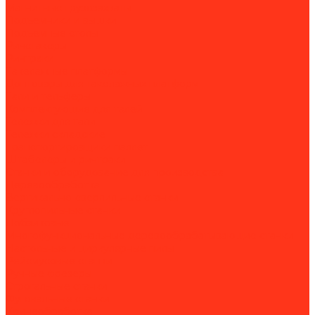
Магнитные грузозахваты
Подъемники и вышки
Подъемные столы
Ричстакеры
Ричтраки
Такелажные платформы
Доптовары для такелажных платформ
Тали и тельферы
Комплектующие для талей
Тележки для тали
Тележки складские
Транспортировщики паллет
Штабелеры и ричтраки
Станки и оборудование для производства
Деревообработка
Вертикально-сверлильные станки
Круглопильные станки
Лобзиковые
Многофункциональные деревообрабатывающие станки
Настольные и циркулярные пилы
Рейсмусовые станки
Ручные фрезеры
Строгальные станки
Фуговальные станки
Камнеобработка