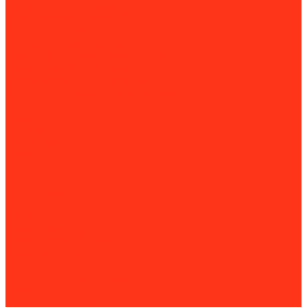
Сварочные инверторы
Аргонодуговая сварка (TIG)
Полуавтоматическая сварка (MIG/MAG)
Ручная дуговая сварка (MMA)
Сварка под флюсом SAW / FCAW
Сварочные позиционеры
Стабилизаторы напряжения
Складская и грузоподъёмная техника
Грузоподъёмное оборудование
Грузовые подъёмники
Домкраты
Краны грузоподъёмные
Лебедки
Магнитные грузозахваты
Подъемные столы
Такелажные платформы
Тали
Весы
Вилочные погрузчики
Грузовые подъёмники
Комплектовщики заказов
Краны грузоподъёмные
Комплектующие для кранов
Лебедки
Люльки строительные