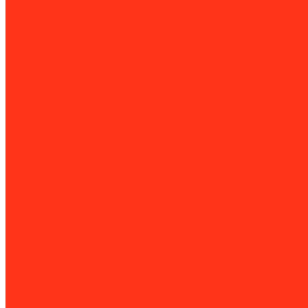
Сверлильные станки
Вертикально-сверлильные станки
Магнитно-сверлильные станки
Рельсосверлильные станки
Силовая техника
Аккумуляторы
Газовые компрессоры
Генераторы
Складская и грузоподъёмная техника
Грузоподъёмное оборудование
Весы
Вилочные погрузчики
Станки и оборудование для производства
Деревообработка
Камнеобработка
Металлообработка
Оборудование для автосервисов
Балансировка
Инструмент
Мойка и чистка
Комплектующие и расходные материалы
Аксессуары для снегоуборщиков
Для затирочных машин
Для сварки и пайки труб
Акции