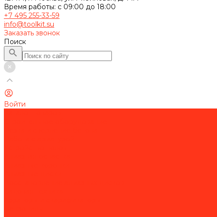
Время работы: с 09:00 до 18:00
+7 495 255-33-59
info@toolkit.su
Заказать звонок
Поиск
Войти
Каталог товаров
Строительное оборудование
Резка и сверление бетона
Работа с арматурой
Устройство полов
Алмазная оснастка
Алмазные коронки
Алмазные диски
Восстановление алмазных дисков
Садовая техника
Аэраторы и скарификаторы
Бензопилы