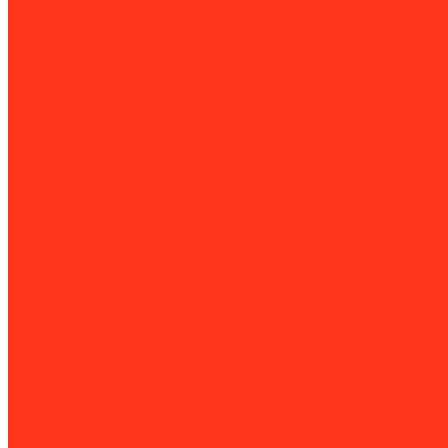
Краскопульты
Окрасочные аппараты
Пескоструйное оборудование
Дробеструйные машины
Пескоструйные камеры
Пескоструйные машины
Установки антикоррозийной защиты
Пистолеты
Гвоздезабивные пистолеты (нейлеры)
Пистолеты для клея и герметиков
Скобозабивные пистолеты (степлеры)
Пневмоинструмент
Пневматические заклёпочники
Пневматические пилы
Пневматические пистолеты
Пневмогайковёрты
Пневмоотбойники
Пневмопробойники
Алмазная оснастка
Алмазные коронки
Алмазные диски
Восстановление алмазных дисков
Восстановление алмазных коронок
Сегменты для алмазных дисков
Сегменты для алмазных коронок