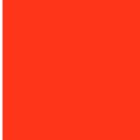
Стрипперы для пола
Строгальные машины
Фрезеровальные машины
Химические составы для обработки пола
Работа с раствором
Бетономешалки
Миксеры строительные
Пенобетонные установки
Растворонасосы
Растворосмесители
Системы транспортировки сыпучих грузов
Торкрет-установки
Штукатурные машины
Штукатурные мини-станции
Вибротехника
Виброплиты
Виброрейки
Секционные виброрейки
Вибростолы и виброплощадки
Вибротрамбовки
Глубинные вибраторы
Катки
Площадочные и внешние вибраторы
Площадочные и внешние вибраторы
Окрасочное оборудование