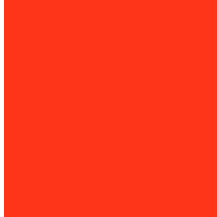
Воздуходувки
Дорожно-строительная техника и оборудование
Виброплиты
Швонарезчики
Разметочные машины
Генераторы
Бензогенераторы
Газовые генераторы
Дизель-генераторы
Инструменты
Динамометрический инструмент
Измерительная техника
Пневмоинструмент
Климатическое оборудование
Вентиляционные установки
Водяные тепловентиляторы
Инфракрасные нагреватели
Оборудование для уборки и клининга
Мойки высокого давления
Парогенераторы
Подметальные машины
Работа с трубами
Видеоинспекция
Заморозка труб
Клуппы и резьбонарезные станки