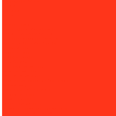
Оформление заказа
Оплата
Доставка
Контакты
...
Каталог товаров
Строительное оборудование
Резка и сверление бетона
Установки алмазного бурения
Ручные резчики (бензорезы)
Перфораторы
Резчики швов
Резчики кровли
Штроборезы
Стенорезные машины
Канатные машины
Работа с арматурой
Арматурные ножницы и болторезы
Вязка арматуры
Станки для гибки и резки
Устройство полов
Демаркировщики
Затирочные машины
Мозаично-шлифовальные машины
Паркетошлифовальные машины