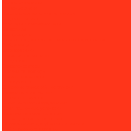
Алмазные коронки
Алмазные диски
Восстановление алмазных дисков
Садовая техника
Аэраторы и скарификаторы
Бензопилы
Воздуходувки
Дорожно-строительная техника и оборудование
Виброплиты
Швонарезчики
Разметочные машины
Генераторы
Бензогенераторы
Газовые генераторы
Дизель-генераторы
Инструменты
Динамометрический инструмент
Измерительная техника
Пневмоинструмент
Климатическое оборудование
Вентиляционные установки
Водяные тепловентиляторы
Инфракрасные нагреватели
Оборудование для уборки и клининга
Мойки высокого давления