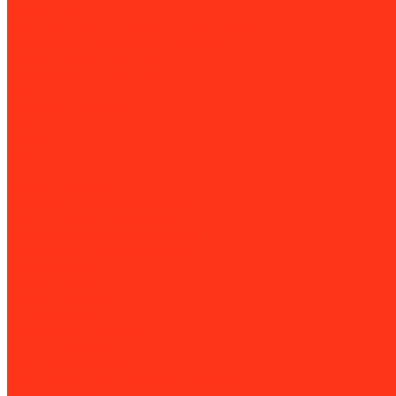
Мойка и чистка
Комплектующие и расходные материалы
Аксессуары для снегоуборщиков
Для затирочных машин
Для сварки и пайки труб
Акции
Оформление заказа
Оплата
Доставка
Контакты
...
Каталог товаров
Строительное оборудование
Резка и сверление бетона
Установки алмазного бурения
Ручные резчики (бензорезы)
Перфораторы
Резчики швов
Резчики кровли
Штроборезы
Стенорезные машины
Канатные машины
Работа с арматурой
Арматурные ножницы и болторезы
Вязка арматуры