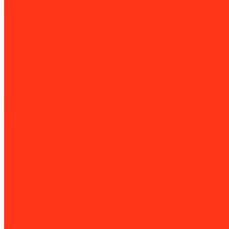
Вибростолы и виброплощадки
Вибротрамбовки
Глубинные вибраторы
Катки
Площадочные и внешние вибраторы
Площадочные и внешние вибраторы
Окрасочное оборудование
Краскопульты
Окрасочные аппараты
Пескоструйное оборудование
Дробеструйные машины
Пескоструйные камеры
Пескоструйные машины
Установки антикоррозийной защиты
Пистолеты
Гвоздезабивные пистолеты (нейлеры)
Пистолеты для клея и герметиков
Скобозабивные пистолеты (степлеры)
Пневмоинструмент
Пневматические заклёпочники
Пневматические пилы
Пневматические пистолеты
Пневмогайковёрты
Пневмоотбойники
Пневмопробойники