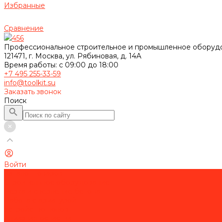
Избранные
Сравнение
456
Профессиональное строительное и промышленное оборуд
121471, г. Москва, ул. Рябиновая, д. 14А
Время работы: с 09:00 до 18:00
+7 495 255-33-59
info@toolkit.su
Заказать звонок
Поиск
Войти
Каталог товаров
Строительное оборудование
Резка и сверление бетона
Работа с арматурой
Устройство полов
Алмазная оснастка