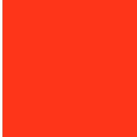
Парогенераторы
Подметальные машины
Работа с трубами
Видеоинспекция
Заморозка труб
Клуппы и резьбонарезные станки
Сверлильные станки
Вертикально-сверлильные станки
Магнитно-сверлильные станки
Рельсосверлильные станки
Силовая техника
Аккумуляторы
Газовые компрессоры
Генераторы
Складская и грузоподъёмная техника
Грузоподъёмное оборудование
Весы
Вилочные погрузчики
Станки и оборудование для производства
Деревообработка
Камнеобработка
Металлообработка
Оборудование для автосервисов
Балансировка
Инструмент