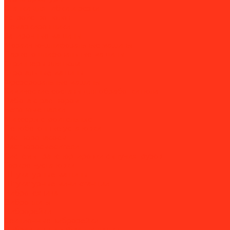
Станки для гибки и резки
Устройство полов
Демаркировщики
Затирочные машины
Мозаично-шлифовальные машины
Паркетошлифовальные машины
Стрипперы для пола
Строгальные машины
Фрезеровальные машины
Химические составы для обработки пола
Работа с раствором
Бетономешалки
Миксеры строительные
Пенобетонные установки
Растворонасосы
Растворосмесители
Системы транспортировки сыпучих грузов
Торкрет-установки
Штукатурные машины
Штукатурные мини-станции
Вибротехника
Виброплиты
Виброрейки
Секционные виброрейки