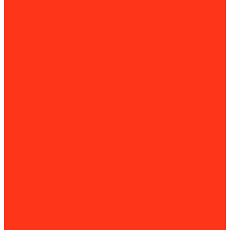
Мойка колес
Мойки высокого давления
Пескоструйные камеры
Пылесосы для авто
Подъем
Гаражные краны
Домкраты
Доптовары для домкратов
Подъемники
Подъёмные столы
Прессы гидравлические
Шиномонтажное оборудование
Вулканизаторы и борторасширители
Борторасширители
Вулканизаторы
Стенды для проточки и правки дисков
Стенды сход-развала
Стойки трансмиссионные
Шиномонтажные стенды
Комплектующие и расходные материалы
Аксессуары для снегоуборщиков
Для затирочных машин
Для сварки и пайки труб
Для силовой техники