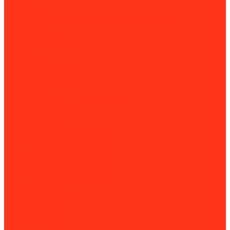
Бензопилы
Воздуходувки
Дорожно-строительная техника и оборудование
Виброплиты
Швонарезчики
Разметочные машины
Генераторы
Бензогенераторы
Газовые генераторы
Дизель-генераторы
Инструменты
Динамометрический инструмент
Измерительная техника
Пневмоинструмент
Климатическое оборудование
Вентиляционные установки
Водяные тепловентиляторы
Инфракрасные нагреватели
Оборудование для уборки и клининга
Мойки высокого давления
Парогенераторы
Подметальные машины
Работа с трубами
Видеоинспекция
Заморозка труб