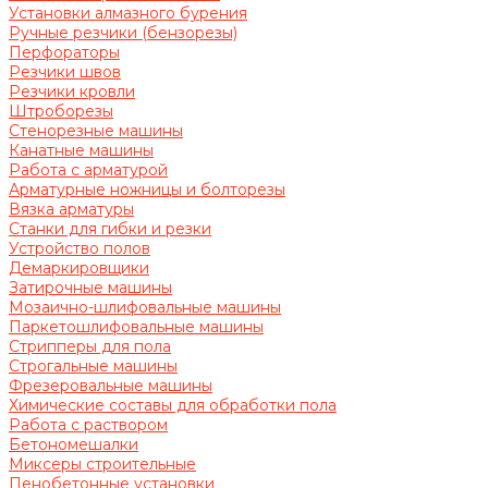
Установки алмазного бурения
Ручные резчики (бензорезы)
Перфораторы
Резчики швов
Резчики кровли
Штроборезы
Стенорезные машины
Канатные машины
Работа с арматурой
Арматурные ножницы и болторезы
Вязка арматуры
Станки для гибки и резки
Устройство полов
Демаркировщики
Затирочные машины
Мозаично-шлифовальные машины
Паркетошлифовальные машины
Стрипперы для пола
Строгальные машины
Фрезеровальные машины
Химические составы для обработки пола
Работа с раствором
Бетономешалки
Миксеры строительные
Пенобетонные установки