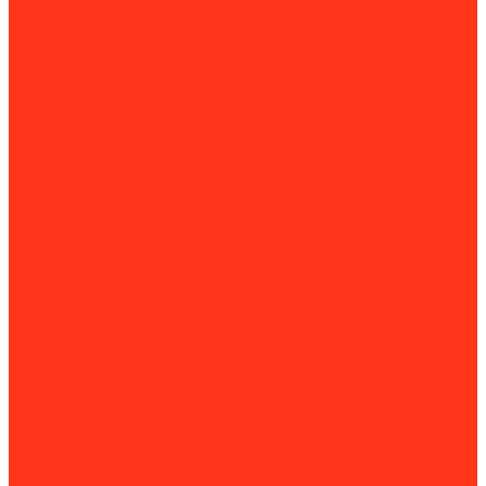
Двигатели для генераторов
Газовые генераторы
Дизель-генераторы
Дизельные электростанции
Блоки АВР
Контейнеры для ДГУ
Прицепы для ДГУ
Генераторы азота
Гидравлические насосы
Гидростанции
Комплектующие для гидростанций
Двигатели
ИБП
Компрессоры
Винтовые компрессоры
Дизельные компрессоры
Дополнительное оборудование
Поршневые компрессоры
Прицепы для компрессоров
Сварочное оборудование
Аппараты для очистки и пассивации сварочных швов
Воздушно-плазменная резка (CUT)
Комплектующие для сварочных аппаратов
Контактная и точечная сварка
Сварочные генераторы