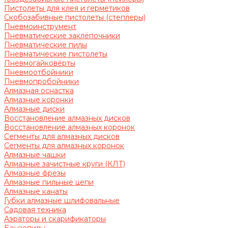
Пистолеты для клея и герметиков
Скобозабивные пистолеты (степлеры)
Пневмоинструмент
Пневматические заклёпочники
Пневматические пилы
Пневматические пистолеты
Пневмогайковёрты
Пневмоотбойники
Пневмопробойники
Алмазная оснастка
Алмазные коронки
Алмазные диски
Восстановление алмазных дисков
Восстановление алмазных коронок
Сегменты для алмазных дисков
Сегменты для алмазных коронок
Алмазные чашки
Алмазные зачистные круги (КЛТ)
Алмазные фрезы
Алмазные пильные цепи
Алмазные канаты
Губки алмазные шлифовальные
Садовая техника
Аэраторы и скарификаторы