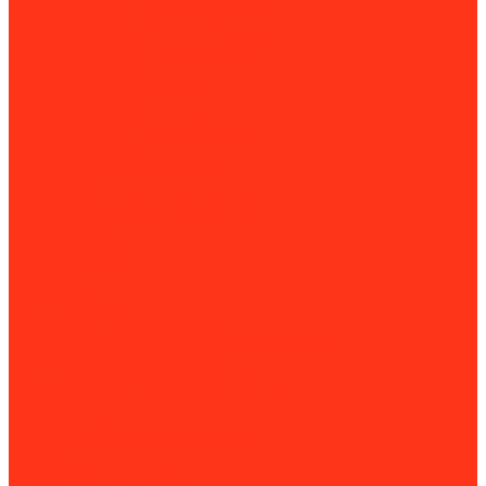
Сегменты для алмазных коронок
Алмазные чашки
Алмазные зачистные круги (КЛТ)
Алмазные фрезы
Алмазные пильные цепи
Алмазные канаты
Губки алмазные шлифовальные
Садовая техника
Аэраторы и скарификаторы
Бензопилы
Комплектующие для бензопил
Воздуходувки
Высоторорезы
Газонокосилки
Дровоколы
Культиваторы
Двигатели для мотоблоков
Навесное оборудование для мотоблоков
Мойки высокого давления
Химия для моек высокого давления
Мотобуры
Мотопомпы
Комплектующие для мотопомп
Насосы
Поверхностные насосы