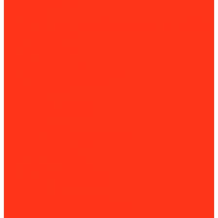
Камнерезные станки
Плиткорезы
Комплектующие для камнерезных станков и плиткорезов
Металлообработка
Гибочные станки
Вальцовочные станки
Зиговочные станки
Листогибочные станки
Станки для сборки воздуховодов
Угловысечные станки
Фальцегибы
Фальцеосадочные станки
Фальцепрокатные станки
Шринкеры
Для резки металла
Воздушно-плазменная резка (CUT)
Газорезательные машины
Гильотины по металлу
Ленточнопильные станки
Машины термической резки
Настольные циркулярные пилы
Пресс-ножницы
Станки для плазменной резки
Станки продольно-поперечной резки
Долбежные станки