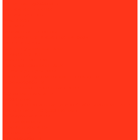
Магнитные грузозахваты
Подъемники и вышки
Подъемные столы
Ричстакеры
Ричтраки
Такелажные платформы
Доптовары для такелажных платформ
Тали и тельферы
Комплектующие для талей
Тележки для тали
Тележки складские
Транспортировщики паллет
Штабелеры и ричтраки
Станки и оборудование для производства
Деревообработка
Вертикально-сверлильные станки
Круглопильные станки
Лобзиковые
Многофункциональные деревообрабатывающие станки
Настольные и циркулярные пилы
Рейсмусовые станки
Ручные фрезеры
Строгальные станки
Фуговальные станки
Камнеобработка