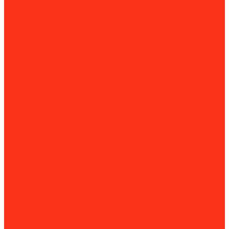
Сварочные инверторы
Аргонодуговая сварка (TIG)
Полуавтоматическая сварка (MIG/MAG)
Ручная дуговая сварка (MMA)
Сварка под флюсом SAW / FCAW
Сварочные позиционеры
Стабилизаторы напряжения
Складская и грузоподъёмная техника
Грузоподъёмное оборудование
Грузовые подъёмники
Домкраты
Краны грузоподъёмные
Лебедки
Магнитные грузозахваты
Подъемные столы
Такелажные платформы
Тали
Весы
Вилочные погрузчики
Грузовые подъёмники
Комплектовщики заказов
Краны грузоподъёмные
Комплектующие для кранов
Лебедки
Люльки строительные