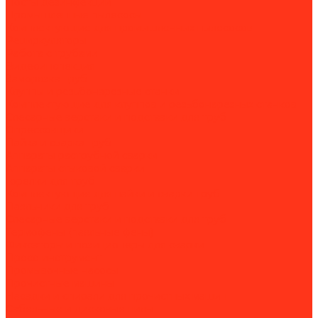
Посты дезинфекции
Промышленные пылесосы
Комплектующие для промышленных пылесосов
Рециркуляторы
Работа с трубами
Видеоинспекция
Заморозка труб
Клуппы и резьбонарезные станки
Комплектующие для клуппов и резьбонарезных станков
Слесарные верстаки и подставки для труб
Опрессовщики
Пайка и сварка труб
Аппараты раструбной сварки
Аппараты стыковой сварки
Горелки для труб
Комплектующие для пайки и сварки труб
Паяльники для труб
Слесарные верстаки и подставки для труб
Термофены (паяльные фены)
Фиксаторы и позиционеры для сварки
Пресс-инструмент
Промывочные насосы
Прочистные машины
Насадки и спирали для прочистных машин
Сабельные и дисковые пилы