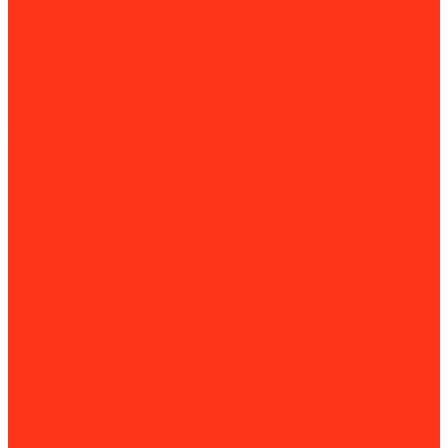
Окрасочное оборудование
Краскопульты
Окрасочные аппараты
Пескоструйное оборудование
Дробеструйные машины
Пескоструйные камеры
Пескоструйные машины
Установки антикоррозийной защиты
Пистолеты
Гвоздезабивные пистолеты (нейлеры)
Пистолеты для клея и герметиков
Скобозабивные пистолеты (степлеры)
Пневмоинструмент
Пневматические заклёпочники
Пневматические пилы
Пневматические пистолеты
Пневмогайковёрты
Пневмоотбойники
Пневмопробойники
Алмазная оснастка
Алмазные коронки
Алмазные диски
Восстановление алмазных дисков
Восстановление алмазных коронок
Сегменты для алмазных дисков