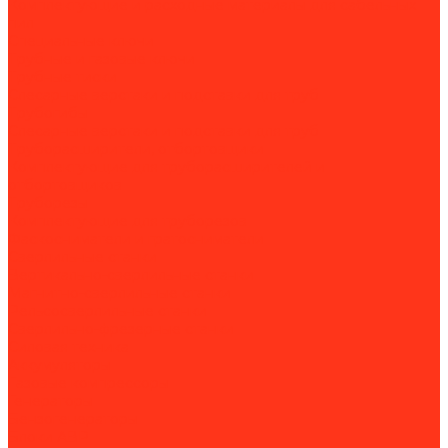
Комплектующие и расходные материалы для сабельных
пил
Специальные ключи
Трубные и газовые ключи
Трубные тиски
Слесарные верстаки и подставки для труб
Трубогибы
Слесарные верстаки и подставки для труб
Труборасширители, отбортовщики
Комплектующие для труборасширителей и
отбортовщиков
Труборезы
Комплектующие для труборезов
Фаскосниматели и гратосниматели
Сверлильные станки
Вертикально-сверлильные станки
Магнитно-сверлильные станки
Рельсосверлильные станки
Сверлильно-фрезерные станки
Силовая техника
Аккумуляторы
Газовые компрессоры
Генераторы
Бензогенераторы
Блоки АВР