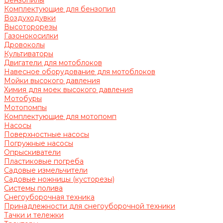
Бензопилы
Комплектующие для бензопил
Воздуходувки
Высоторорезы
Газонокосилки
Дровоколы
Культиваторы
Двигатели для мотоблоков
Навесное оборудование для мотоблоков
Мойки высокого давления
Химия для моек высокого давления
Мотобуры
Мотопомпы
Комплектующие для мотопомп
Насосы
Поверхностные насосы
Погружные насосы
Опрыскиватели
Пластиковые погреба
Садовые измельчители
Садовые ножницы (кусторезы)
Системы полива
Снегоуборочная техника
Принадлежности для снегоуборочной техники
Тачки и тележки