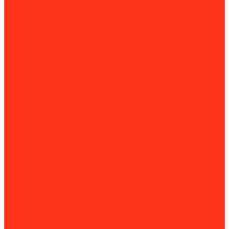
Пневматические заклёпочники
Пневматические нейлеры
Пневматические отбойные молотки
Пневматические пилы
Пневмогайковерты
Пневмопробойники
Пневмостеплеры
Строительные пистолеты
Электроинструменты
УШМ и болгарки
Комплектующие для ручных шлифовальных машин
Дрели
Борфрезы
Спиральные свёрла
Заклепочники
Заклёпки
Комплектующие для заклепочников
Перфораторы
Алмазные коронки для перфоратора
Буры и пики для перфораторов
Плиткорезы
Шуруповерты
Климатическое оборудование
Вентиляционные установки