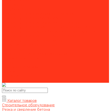
Для спецтехники
Для станков
Для уборочной техники
Комплектующие для алмазного бурения
Комплектующие для бензорезов
Комплектующие для камнерезных станков
Комплектующие для магнитно-сверлильных станков
Комплектующие для резьбонарезного инструмента
Комплектующие для строительной техники
Комплектующие для шлиф. машин
Оснастка для резчиков кровли
Пильные диски
Расходники для фрезеровальных машин
Рукава для мотопомп
Акции
Оформление заказа
Оплата
Доставка
Контакты
Каталог товаров
Строительное оборудование
Резка и сверление бетона