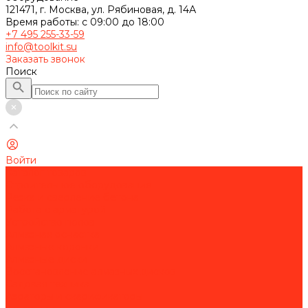
121471, г. Москва, ул. Рябиновая, д. 14А
Время работы: с 09:00 до 18:00
+7 495 255-33-59
info@toolkit.su
Заказать звонок
Поиск
Войти
Каталог товаров
Строительное оборудование
Резка и сверление бетона
Работа с арматурой
Устройство полов
Алмазная оснастка
Алмазные коронки
Алмазные диски
Восстановление алмазных дисков
Садовая техника
Аэраторы и скарификаторы