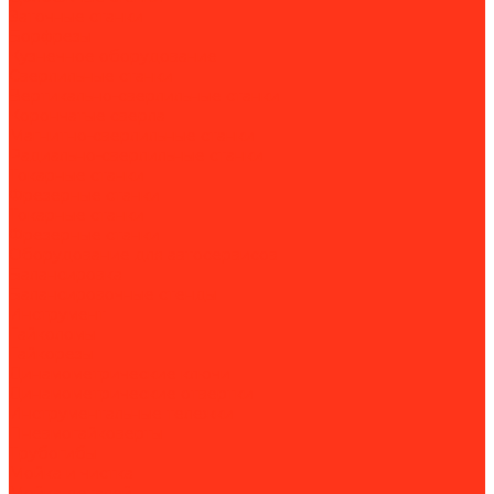
Заточные станки
Борфрезы
Кузнечное оборудование
Сверлильные станки
Вертикально-сверлильные станки
Корончатые сверла
Магнитно-сверлильные станки
Радиально-сверлильные станки
Токарные станки
Фрезерные станки
Токарные станки
Фрезерные станки
Оборудование для автосервисов
Балансировка
Балансировочные стенды
Инструмент
Гайколомы
Гайкорезы
Динамометрические ключи
Динамометрические отвертки
Инструментальные тележки
Пневмогайковерты
Трубогибы
Мойка и чистка
Мойка деталей