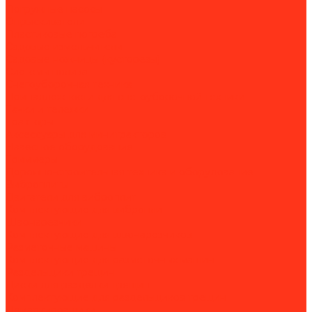
Погружные насосы
Опрыскиватели
Пластиковые погреба
Садовые измельчители
Садовые ножницы (кусторезы)
Системы полива
Снегоуборочная техника
Принадлежности для снегоуборочной техники
Тачки и тележки
Тракторы
Аксессуары для минитракторов
Навесное оборудование
Триммеры
Дорожно-строительная техника и оборудование
Виброплиты
Двигатели для виброплит
Комплектующие для виброплит
Швонарезчики
Комплектующие для швонарезчиков
Разметочные машины
Комплектующие для разметочных машин
Раздельщики трещин
Диски для разделки трещин
Комплектующие для раздельщиков трещин
Демаркировщики