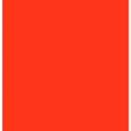
Акции
Оформление заказа
Оплата
Доставка
Контакты
...
Каталог товаров
Строительное оборудование
Резка и сверление бетона
Установки алмазного бурения
Ручные резчики (бензорезы)
Перфораторы
Резчики швов
Резчики кровли
Штроборезы
Стенорезные машины
Канатные машины
Работа с арматурой
Арматурные ножницы и болторезы
Вязка арматуры
Станки для гибки и резки
Устройство полов
Демаркировщики
Затирочные машины
Мозаично-шлифовальные машины