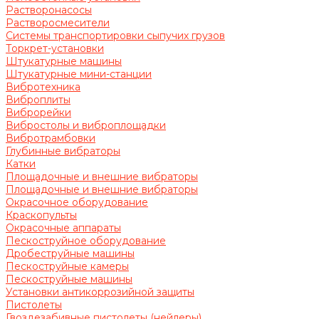
Растворонасосы
Растворосмесители
Системы транспортировки сыпучих грузов
Торкрет-установки
Штукатурные машины
Штукатурные мини-станции
Вибротехника
Виброплиты
Виброрейки
Вибростолы и виброплощадки
Вибротрамбовки
Глубинные вибраторы
Катки
Площадочные и внешние вибраторы
Площадочные и внешние вибраторы
Окрасочное оборудование
Краскопульты
Окрасочные аппараты
Пескоструйное оборудование
Дробеструйные машины
Пескоструйные камеры
Пескоструйные машины
Установки антикоррозийной защиты
Пистолеты
Гвоздезабивные пистолеты (нейлеры)