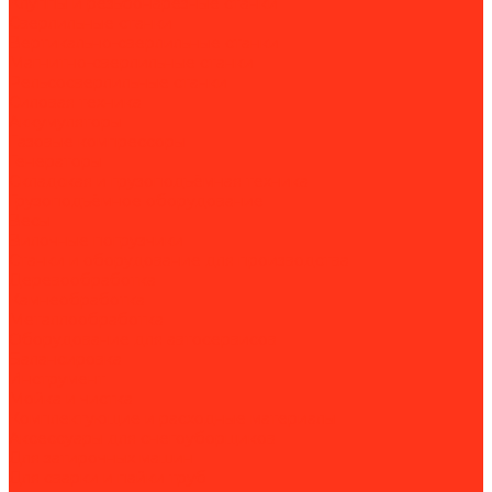
Клуппы и резьбонарезные станки
Сверлильные станки
Вертикально-сверлильные станки
Магнитно-сверлильные станки
Рельсосверлильные станки
Силовая техника
Аккумуляторы
Газовые компрессоры
Генераторы
Складская и грузоподъёмная техника
Грузоподъёмное оборудование
Весы
Вилочные погрузчики
Станки и оборудование для производства
Деревообработка
Камнеобработка
Металлообработка
Оборудование для автосервисов
Балансировка
Инструмент
Мойка и чистка
Комплектующие и расходные материалы
Аксессуары для снегоуборщиков
Для затирочных машин
Для сварки и пайки труб