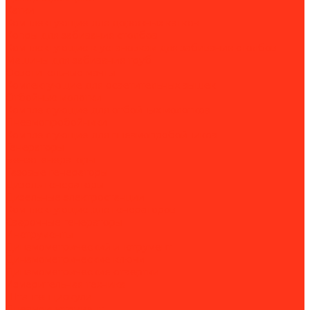
Катки
Комплектующие для дорожных катков
Копры для забивания столбов
Комплектующие к установкам для забивания столбов
Машины для забивания труб
Осветительные мачты
Комлектующие для осветительных вышек
Отбойные молотки
Комплектующие для отбойных молотков
Пневмопробойники
Комплектующие для пневмопробойников
Генераторы
Бензогенераторы
Газовые генераторы
Дизель-генераторы
Дизельные электростанции
Комплектующие для генераторов
Сварочные генераторы
Инструменты
Динамометрический инструмент
Динамометрические ключи
Динамометрические отвертки
Измерительная техника
Штангенциркули
Пневмоинструмент