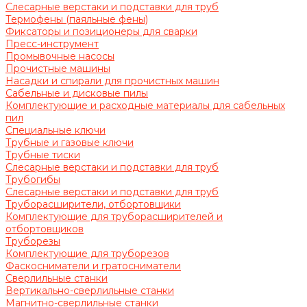
Слесарные верстаки и подставки для труб
Термофены (паяльные фены)
Фиксаторы и позиционеры для сварки
Пресс-инструмент
Промывочные насосы
Прочистные машины
Насадки и спирали для прочистных машин
Сабельные и дисковые пилы
Комплектующие и расходные материалы для сабельных
пил
Специальные ключи
Трубные и газовые ключи
Трубные тиски
Слесарные верстаки и подставки для труб
Трубогибы
Слесарные верстаки и подставки для труб
Труборасширители, отбортовщики
Комплектующие для труборасширителей и
отбортовщиков
Труборезы
Комплектующие для труборезов
Фаскосниматели и гратосниматели
Сверлильные станки
Вертикально-сверлильные станки
Магнитно-сверлильные станки