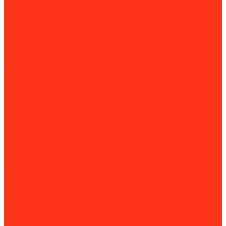
Приточно-вытяжные установки
Приточные установки
Водяные тепловентиляторы
Инфракрасные нагреватели
Конвекторы и обогреватели
Внутрипольные конвекторы
Кондиционеры и сплит-системы
Мобильные кондиционеры
Котлы отопления
Газовые котлы
Дизельные котлы
Твердотопливные котлы
Электрические котлы
Парогенераторы
Рециркуляторы бактерицидные
Тепловые завесы
Тепловые пушки
Установки для прогрева бетона
Принадлежности для установок прогрева бетона
Оборудование для уборки и клининга
Мойки высокого давления
Химия для моек высокого давления
Парогенераторы
Подметальные машины
Поломоечные машины