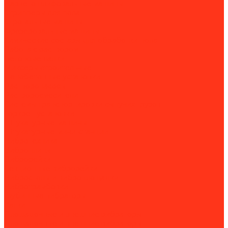
Паркетошлифовальные машины
Стрипперы для пола
Строгальные машины
Фрезеровальные машины
Химические составы для обработки пола
Работа с раствором
Бетономешалки
Миксеры строительные
Пенобетонные установки
Растворонасосы
Растворосмесители
Системы транспортировки сыпучих грузов
Торкрет-установки
Штукатурные машины
Штукатурные мини-станции
Вибротехника
Виброплиты
Виброрейки
Секционные виброрейки
Вибростолы и виброплощадки
Вибротрамбовки
Глубинные вибраторы
Катки
Площадочные и внешние вибраторы
Площадочные и внешние вибраторы