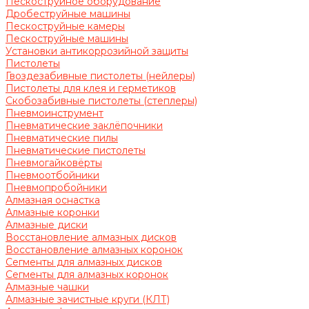
Пескоструйное оборудование
Дробеструйные машины
Пескоструйные камеры
Пескоструйные машины
Установки антикоррозийной защиты
Пистолеты
Гвоздезабивные пистолеты (нейлеры)
Пистолеты для клея и герметиков
Скобозабивные пистолеты (степлеры)
Пневмоинструмент
Пневматические заклёпочники
Пневматические пилы
Пневматические пистолеты
Пневмогайковёрты
Пневмоотбойники
Пневмопробойники
Алмазная оснастка
Алмазные коронки
Алмазные диски
Восстановление алмазных дисков
Восстановление алмазных коронок
Сегменты для алмазных дисков
Сегменты для алмазных коронок
Алмазные чашки
Алмазные зачистные круги (КЛТ)