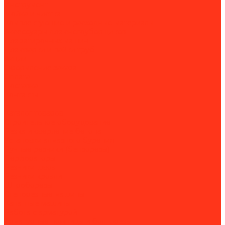
Инструмент
Мойка и чистка
Комплектующие и расходные материалы
Аксессуары для снегоуборщиков
Для затирочных машин
Для сварки и пайки труб
Акции
Оформление заказа
Оплата
Доставка
Контакты
...
Каталог товаров
Строительное оборудование
Резка и сверление бетона
Установки алмазного бурения
Ручные резчики (бензорезы)
Перфораторы
Резчики швов
Резчики кровли
Штроборезы
Стенорезные машины
Канатные машины
Работа с арматурой
Арматурные ножницы и болторезы