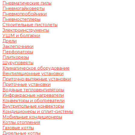
Пневматические пилы
Пневмогайковерты
Пневмопробойники
Пневмостеплеры
Строительные пистолеты
Электроинструменты
УШМ и болгарки
Дрели
Заклепочники
Перфораторы
Плиткорезы
Шуруповерты
Климатическое оборудование
Вентиляционные установки
Приточно-вытяжные установки
Приточные установки
Водяные тепловентиляторы
Инфракрасные нагреватели
Конвекторы и обогреватели
Внутрипольные конвекторы
Кондиционеры и сплит-системы
Мобильные кондиционеры
Котлы отопления
Газовые котлы
Дизельные котлы