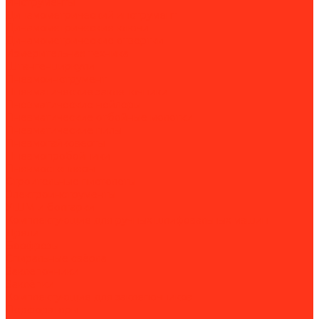
Инструменты
Динамометрический инструмент
Динамометрические ключи
Динамометрические отвертки
Измерительная техника
Штангенциркули
Пневмоинструмент
Пневматические заклёпочники
Пневматические нейлеры
Пневматические отбойные молотки
Пневматические пилы
Пневмогайковерты
Пневмопробойники
Пневмостеплеры
Строительные пистолеты
Электроинструменты
УШМ и болгарки
Комплектующие для ручных шлифовальных машин
Дрели
Борфрезы
Спиральные свёрла
Заклепочники
Заклёпки
Комплектующие для заклепочников
Перфораторы