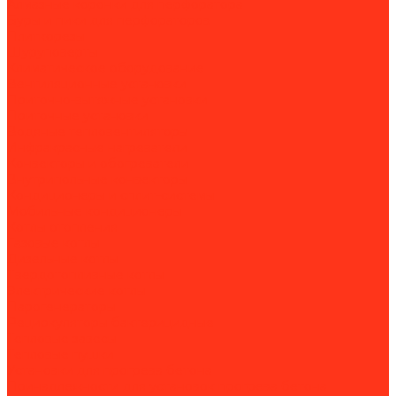
Алмазные коронки для перфоратора
Буры и пики для перфораторов
Плиткорезы
Шуруповерты
Климатическое оборудование
Вентиляционные установки
Приточно-вытяжные установки
Приточные установки
Водяные тепловентиляторы
Инфракрасные нагреватели
Конвекторы и обогреватели
Внутрипольные конвекторы
Кондиционеры и сплит-системы
Мобильные кондиционеры
Котлы отопления
Газовые котлы
Дизельные котлы
Твердотопливные котлы
Электрические котлы
Парогенераторы
Рециркуляторы бактерицидные
Тепловые завесы
Тепловые пушки
Установки для прогрева бетона
Принадлежности для установок прогрева бетона