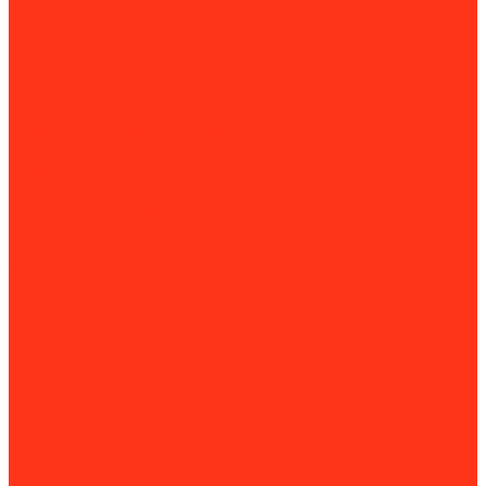
Вибростолы и виброплощадки
Вибротрамбовки
Глубинные вибраторы
Катки
Площадочные и внешние вибраторы
Площадочные и внешние вибраторы
Окрасочное оборудование
Краскопульты
Окрасочные аппараты
Пескоструйное оборудование
Дробеструйные машины
Пескоструйные камеры
Пескоструйные машины
Установки антикоррозийной защиты
Пистолеты
Гвоздезабивные пистолеты (нейлеры)
Пистолеты для клея и герметиков
Скобозабивные пистолеты (степлеры)
Пневмоинструмент
Пневматические заклёпочники
Пневматические пилы
Пневматические пистолеты
Пневмогайковёрты
Пневмоотбойники
Пневмопробойники