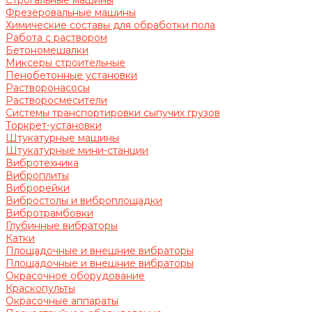
Строгальные машины
Фрезеровальные машины
Химические составы для обработки пола
Работа с раствором
Бетономешалки
Миксеры строительные
Пенобетонные установки
Растворонасосы
Растворосмесители
Системы транспортировки сыпучих грузов
Торкрет-установки
Штукатурные машины
Штукатурные мини-станции
Вибротехника
Виброплиты
Виброрейки
Вибростолы и виброплощадки
Вибротрамбовки
Глубинные вибраторы
Катки
Площадочные и внешние вибраторы
Площадочные и внешние вибраторы
Окрасочное оборудование
Краскопульты
Окрасочные аппараты