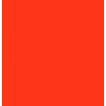
Грузовые подъёмники
Комплектовщики заказов
Краны грузоподъёмные
Комплектующие для кранов
Лебедки
Люльки строительные
Магнитные грузозахваты
Подъемники и вышки
Подъемные столы
Ричстакеры
Ричтраки
Такелажные платформы
Доптовары для такелажных платформ
Тали и тельферы
Комплектующие для талей
Тележки для тали
Тележки складские
Транспортировщики паллет
Штабелеры и ричтраки
Станки и оборудование для производства
Деревообработка
Вертикально-сверлильные станки
Круглопильные станки
Лобзиковые
Многофункциональные деревообрабатывающие станки