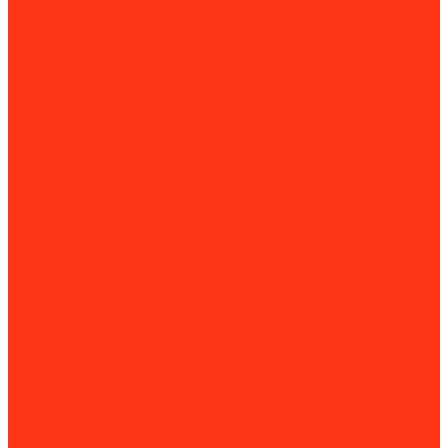
Комплектующие для швонарезчиков
Разметочные машины
Комплектующие для разметочных машин
Раздельщики трещин
Диски для разделки трещин
Комплектующие для раздельщиков трещин
Демаркировщики
Катки
Комплектующие для дорожных катков
Копры для забивания столбов
Комплектующие к установкам для забивания столбов
Машины для забивания труб
Осветительные мачты
Комлектующие для осветительных вышек
Отбойные молотки
Комплектующие для отбойных молотков
Пневмопробойники
Комплектующие для пневмопробойников
Генераторы
Бензогенераторы
Газовые генераторы
Дизель-генераторы
Дизельные электростанции
Комплектующие для генераторов
Сварочные генераторы