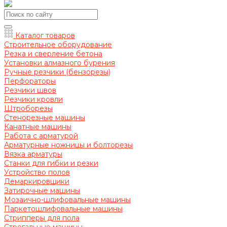
Каталог товаров
Строительное оборудование
Резка и сверление бетона
Установки алмазного бурения
Ручные резчики (бензорезы)
Перфораторы
Резчики швов
Резчики кровли
Штроборезы
Стенорезные машины
Канатные машины
Работа с арматурой
Арматурные ножницы и болторезы
Вязка арматуры
Станки для гибки и резки
Устройство полов
Демаркировщики
Затирочные машины
Мозаично-шлифовальные машины
Паркетошлифовальные машины
Стрипперы для пола