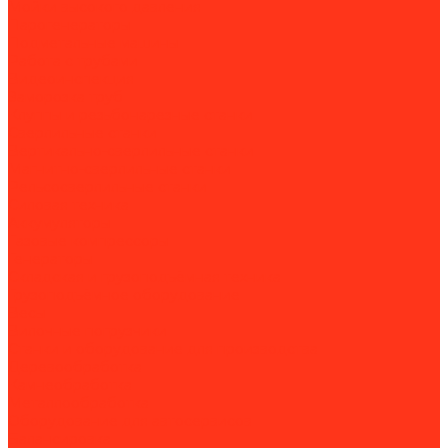
Мойки высокого давления
Парогенераторы
Подметальные машины
Работа с трубами
Видеоинспекция
Заморозка труб
Клуппы и резьбонарезные станки
Сверлильные станки
Вертикально-сверлильные станки
Магнитно-сверлильные станки
Рельсосверлильные станки
Силовая техника
Аккумуляторы
Газовые компрессоры
Генераторы
Складская и грузоподъёмная техника
Грузоподъёмное оборудование
Весы
Вилочные погрузчики
Станки и оборудование для производства
Деревообработка
Камнеобработка
Металлообработка
Оборудование для автосервисов
Балансировка