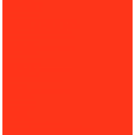
Алмазная оснастка
Алмазные коронки
Алмазные диски
Восстановление алмазных дисков
Восстановление алмазных коронок
Сегменты для алмазных дисков
Сегменты для алмазных коронок
Алмазные чашки
Алмазные зачистные круги (КЛТ)
Алмазные фрезы
Алмазные пильные цепи
Алмазные канаты
Губки алмазные шлифовальные
Садовая техника
Аэраторы и скарификаторы
Бензопилы
Комплектующие для бензопил
Воздуходувки
Высоторорезы
Газонокосилки
Дровоколы
Культиваторы
Двигатели для мотоблоков
Навесное оборудование для мотоблоков
Мойки высокого давления