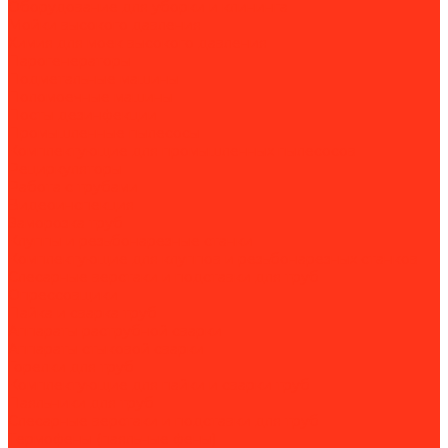
Оборудование для уборки и клининга
Мойки высокого давления
Химия для моек высокого давления
Парогенераторы
Подметальные машины
Поломоечные машины
Посты дезинфекции
Промышленные пылесосы
Комплектующие для промышленных пылесосов
Рециркуляторы
Работа с трубами
Видеоинспекция
Заморозка труб
Клуппы и резьбонарезные станки
Комплектующие для клуппов и резьбонарезных станков
Слесарные верстаки и подставки для труб
Опрессовщики
Пайка и сварка труб
Аппараты раструбной сварки
Аппараты стыковой сварки
Горелки для труб
Комплектующие для пайки и сварки труб
Паяльники для труб
Слесарные верстаки и подставки для труб
Термофены (паяльные фены)