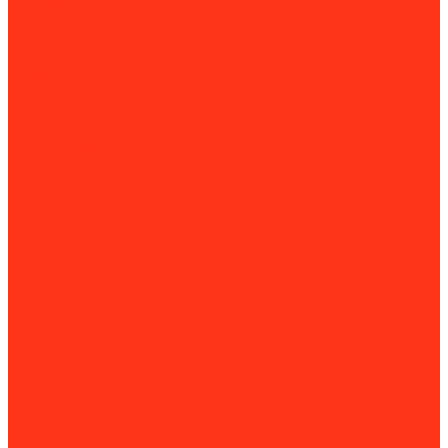
Динамометрические ключи
Динамометрические отвертки
Инструментальные тележки
Пневмогайковерты
Трубогибы
Мойка и чистка
Мойка деталей
Мойка колес
Мойки высокого давления
Пескоструйные камеры
Пылесосы для авто
Подъем
Гаражные краны
Домкраты
Доптовары для домкратов
Подъемники
Подъёмные столы
Прессы гидравлические
Шиномонтажное оборудование
Вулканизаторы и борторасширители
Борторасширители
Вулканизаторы
Стенды для проточки и правки дисков
Стенды сход-развала
Стойки трансмиссионные