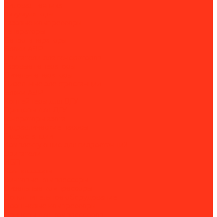
Силовая техника
Аккумуляторы
Газовые компрессоры
Генераторы
Бензогенераторы
Блоки АВР
Двигатели для генераторов
Газовые генераторы
Дизель-генераторы
Дизельные электростанции
Блоки АВР
Контейнеры для ДГУ
Прицепы для ДГУ
Генераторы азота
Гидравлические насосы
Гидростанции
Комплектующие для гидростанций
Двигатели
ИБП
Компрессоры
Винтовые компрессоры
Дизельные компрессоры
Дополнительное оборудование
Поршневые компрессоры
Прицепы для компрессоров