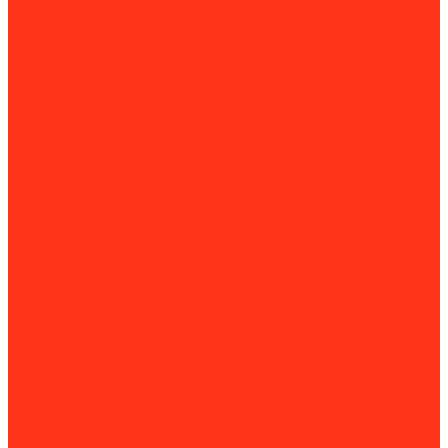
Настольные и циркулярные пилы
Рейсмусовые станки
Ручные фрезеры
Строгальные станки
Фуговальные станки
Камнеобработка
Камнерезные станки
Плиткорезы
Комплектующие для камнерезных станков и плиткорезов
Металлообработка
Гибочные станки
Вальцовочные станки
Зиговочные станки
Листогибочные станки
Станки для сборки воздуховодов
Угловысечные станки
Фальцегибы
Фальцеосадочные станки
Фальцепрокатные станки
Шринкеры
Для резки металла
Воздушно-плазменная резка (CUT)
Газорезательные машины
Гильотины по металлу