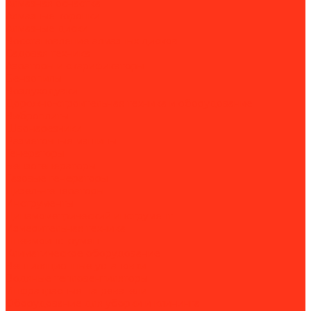
Алмазная оснастка
Алмазные коронки
Алмазные диски
Восстановление алмазных дисков
Садовая техника
Аэраторы и скарификаторы
Бензопилы
Воздуходувки
Дорожно-строительная техника и оборудование
Виброплиты
Швонарезчики
Разметочные машины
Генераторы
Бензогенераторы
Газовые генераторы
Дизель-генераторы
Инструменты
Динамометрический инструмент
Измерительная техника
Пневмоинструмент
Климатическое оборудование
Вентиляционные установки
Водяные тепловентиляторы
Инфракрасные нагреватели
Оборудование для уборки и клининга