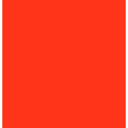
Ленточнопильные станки
Машины термической резки
Настольные циркулярные пилы
Пресс-ножницы
Станки для плазменной резки
Станки продольно-поперечной резки
Долбежные станки
Заточные станки
Борфрезы
Кузнечное оборудование
Сверлильные станки
Вертикально-сверлильные станки
Корончатые сверла
Магнитно-сверлильные станки
Радиально-сверлильные станки
Токарные станки
Фрезерные станки
Токарные станки
Фрезерные станки
Оборудование для автосервисов
Балансировка
Балансировочные стенды
Инструмент
Гайколомы
Гайкорезы