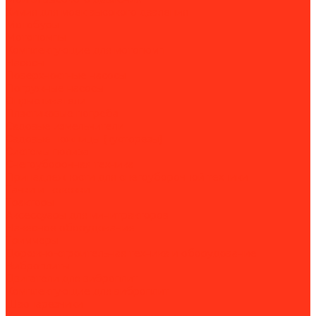
Химия для моек высокого давления
Мотобуры
Мотопомпы
Комплектующие для мотопомп
Насосы
Поверхностные насосы
Погружные насосы
Опрыскиватели
Пластиковые погреба
Садовые измельчители
Садовые ножницы (кусторезы)
Системы полива
Снегоуборочная техника
Принадлежности для снегоуборочной техники
Тачки и тележки
Тракторы
Аксессуары для минитракторов
Навесное оборудование
Триммеры
Дорожно-строительная техника и оборудование
Виброплиты
Двигатели для виброплит
Комплектующие для виброплит
Швонарезчики