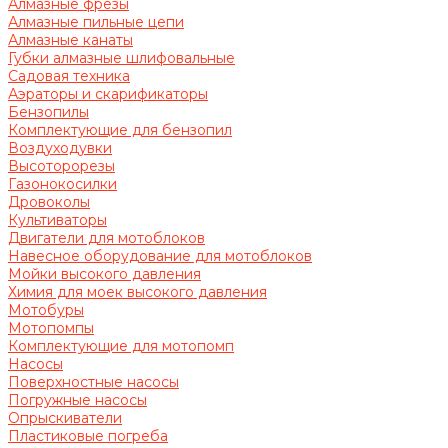
Алмазные фрезы
Алмазные пильные цепи
Алмазные канаты
Губки алмазные шлифовальные
Садовая техника
Аэраторы и скарификаторы
Бензопилы
Комплектующие для бензопил
Воздуходувки
Высоторорезы
Газонокосилки
Дровоколы
Культиваторы
Двигатели для мотоблоков
Навесное оборудование для мотоблоков
Мойки высокого давления
Химия для моек высокого давления
Мотобуры
Мотопомпы
Комплектующие для мотопомп
Насосы
Поверхностные насосы
Погружные насосы
Опрыскиватели
Пластиковые погреба