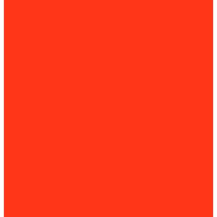
Вязка арматуры
Станки для гибки и резки
Устройство полов
Демаркировщики
Затирочные машины
Мозаично-шлифовальные машины
Паркетошлифовальные машины
Стрипперы для пола
Строгальные машины
Фрезеровальные машины
Химические составы для обработки пола
Работа с раствором
Бетономешалки
Миксеры строительные
Пенобетонные установки
Растворонасосы
Растворосмесители
Системы транспортировки сыпучих грузов
Торкрет-установки
Штукатурные машины
Штукатурные мини-станции
Вибротехника
Виброплиты
Виброрейки
Секционные виброрейки