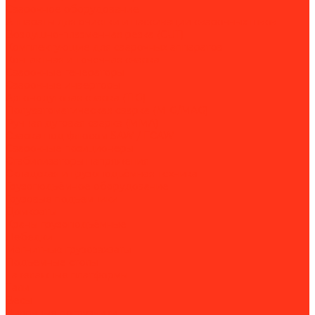
Сварочное оборудование
Аппараты для очистки и пассивации сварочных швов
Воздушно-плазменная резка (CUT)
Комплектующие для сварочных аппаратов
Контактная и точечная сварка
Сварочные генераторы
Сварочные инверторы
Аргонодуговая сварка (TIG)
Полуавтоматическая сварка (MIG/MAG)
Ручная дуговая сварка (MMA)
Сварка под флюсом SAW / FCAW
Сварочные позиционеры
Стабилизаторы напряжения
Складская и грузоподъёмная техника
Грузоподъёмное оборудование
Грузовые подъёмники
Домкраты
Краны грузоподъёмные
Лебедки
Магнитные грузозахваты
Подъемные столы
Такелажные платформы
Тали
Весы
Вилочные погрузчики