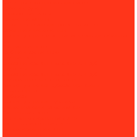
Фиксаторы и позиционеры для сварки
Пресс-инструмент
Промывочные насосы
Прочистные машины
Насадки и спирали для прочистных машин
Сабельные и дисковые пилы
Комплектующие и расходные материалы для сабельных
пил
Специальные ключи
Трубные и газовые ключи
Трубные тиски
Слесарные верстаки и подставки для труб
Трубогибы
Слесарные верстаки и подставки для труб
Труборасширители, отбортовщики
Комплектующие для труборасширителей и
отбортовщиков
Труборезы
Комплектующие для труборезов
Фаскосниматели и гратосниматели
Сверлильные станки
Вертикально-сверлильные станки
Магнитно-сверлильные станки
Рельсосверлильные станки
Сверлильно-фрезерные станки