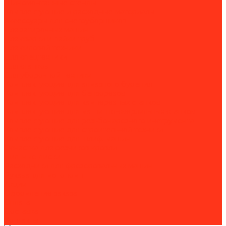
Шиномонтажные стенды
Комплектующие и расходные материалы
Аксессуары для снегоуборщиков
Для затирочных машин
Для сварки и пайки труб
Для силовой техники
Для спецтехники
Для станков
Для уборочной техники
Комплектующие для алмазного бурения
Комплектующие для бензорезов
Комплектующие для камнерезных станков
Комплектующие для магнитно-сверлильных станков
Комплектующие для резьбонарезного инструмента
Комплектующие для строительной техники
Комплектующие для шлиф. машин
Оснастка для резчиков кровли
Пильные диски
Расходники для фрезеровальных машин
Рукава для мотопомп
Акции
Оформление заказа
Оплата
Доставка
Контакты