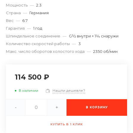
Мощность
—
2.3
Страна
—
Германия
Вес
—
6.7
Гарантия
—
1 год
Шпиндельное соединение
—
G½ внутри + 1¼ снаружи
Количество скоростей работы
—
3
Макс. число оборотов холостого хода
—
2350 об/мин
114 500 ₽
В наличии
Нашли дешевле?
-
+
В КОРЗИНУ
КУПИТЬ В 1 КЛИК