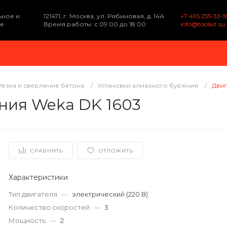
ьное и
121471, г. Москва, ул. Рябиновая, д. 14А
+7 495 255-33-5
е
Время работы: с 09:00 до 18:00
info@toolkit.su
Резка и сверление бетона
/
Установки алмазного бурения
/
Двиг
ния Weka DK 1603
СРАВНИТЬ
ОТЛОЖИТЬ
Характеристики
Тип двигателя
—
электрический (220 В)
Количество скоростей
—
3
Мощность
—
2