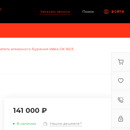
9
Заказать звонок
Поиск
ВОЙТИ
атель алмазного бурения Weka DK 1603
141 000 ₽
В наличии
Нашли дешевле?