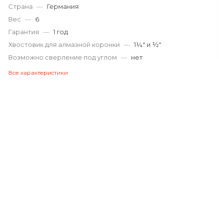
Страна
—
Германия
Вес
—
6
Гарантия
—
1 год
Хвостовик для алмазной коронки
—
1¼″ и ½″
Возможно сверление под углом
—
нет
Все характеристики