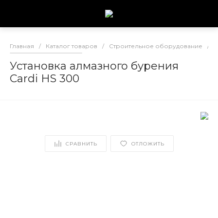
Главная
/
Каталог товаров
/
Строительное оборудование
/
Р
Установка алмазного бурения
Cardi HS 300
СРАВНИТЬ
ОТЛОЖИТЬ