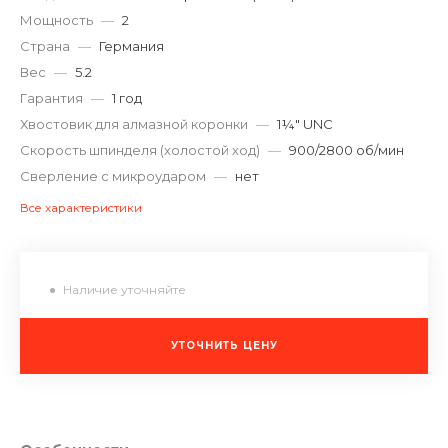
Мощность
—
2
Страна
—
Германия
Вес
—
5.2
Гарантия
—
1 год
Хвостовик для алмазной коронки
—
1¼″ UNC
Скорость шпинделя (холостой ход)
—
900/2800 об/мин
Сверление с микроударом
—
нет
Все характеристики
Наличие уточняйте
УТОЧНИТЬ ЦЕНУ