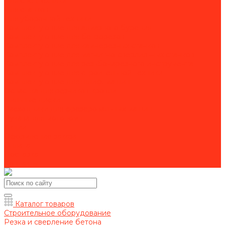
Для спецтехники
Для станков
Для уборочной техники
Комплектующие для алмазного бурения
Комплектующие для бензорезов
Комплектующие для камнерезных станков
Комплектующие для магнитно-сверлильных станков
Комплектующие для резьбонарезного инструмента
Комплектующие для строительной техники
Комплектующие для шлиф. машин
Оснастка для резчиков кровли
Пильные диски
Расходники для фрезеровальных машин
Рукава для мотопомп
Акции
Оформление заказа
Оплата
Доставка
Контакты
Каталог товаров
Строительное оборудование
Резка и сверление бетона