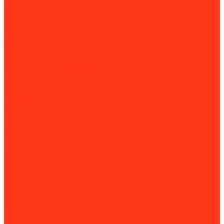
Акции
Оформление заказа
Оплата
Доставка
Контакты
...
Каталог товаров
Строительное оборудование
Резка и сверление бетона
Установки алмазного бурения
Ручные резчики (бензорезы)
Перфораторы
Резчики швов
Резчики кровли
Штроборезы
Стенорезные машины
Канатные машины
Работа с арматурой
Арматурные ножницы и болторезы
Вязка арматуры
Станки для гибки и резки
Устройство полов
Демаркировщики
Затирочные машины
Мозаично-шлифовальные машины