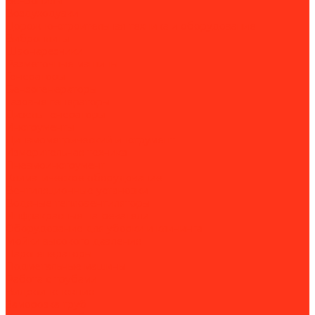
Бензопилы
Воздуходувки
Дорожно-строительная техника и оборудование
Виброплиты
Швонарезчики
Разметочные машины
Генераторы
Бензогенераторы
Газовые генераторы
Дизель-генераторы
Инструменты
Динамометрический инструмент
Измерительная техника
Пневмоинструмент
Климатическое оборудование
Вентиляционные установки
Водяные тепловентиляторы
Инфракрасные нагреватели
Оборудование для уборки и клининга
Мойки высокого давления
Парогенераторы
Подметальные машины
Работа с трубами
Видеоинспекция
Заморозка труб