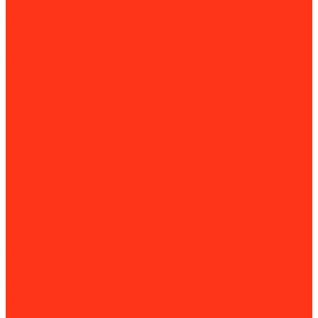
Окрасочное оборудование
Краскопульты
Окрасочные аппараты
Пескоструйное оборудование
Дробеструйные машины
Пескоструйные камеры
Пескоструйные машины
Установки антикоррозийной защиты
Пистолеты
Гвоздезабивные пистолеты (нейлеры)
Пистолеты для клея и герметиков
Скобозабивные пистолеты (степлеры)
Пневмоинструмент
Пневматические заклёпочники
Пневматические пилы
Пневматические пистолеты
Пневмогайковёрты
Пневмоотбойники
Пневмопробойники
Алмазная оснастка
Алмазные коронки
Алмазные диски
Восстановление алмазных дисков
Восстановление алмазных коронок
Сегменты для алмазных дисков