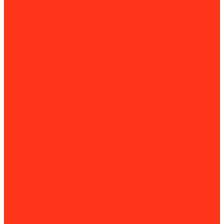
Погружные насосы
Опрыскиватели
Пластиковые погреба
Садовые измельчители
Садовые ножницы (кусторезы)
Системы полива
Снегоуборочная техника
Принадлежности для снегоуборочной техники
Тачки и тележки
Тракторы
Аксессуары для минитракторов
Навесное оборудование
Триммеры
Дорожно-строительная техника и оборудование
Виброплиты
Двигатели для виброплит
Комплектующие для виброплит
Швонарезчики
Комплектующие для швонарезчиков
Разметочные машины
Комплектующие для разметочных машин
Раздельщики трещин
Диски для разделки трещин
Комплектующие для раздельщиков трещин
Демаркировщики