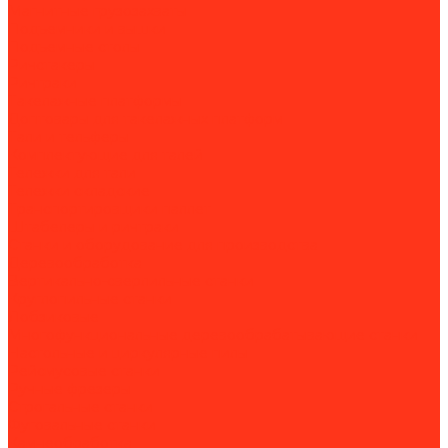
Магнитные грузозахваты
Подъемники и вышки
Подъемные столы
Ричстакеры
Ричтраки
Такелажные платформы
Доптовары для такелажных платформ
Тали и тельферы
Комплектующие для талей
Тележки для тали
Тележки складские
Транспортировщики паллет
Штабелеры и ричтраки
Станки и оборудование для производства
Деревообработка
Вертикально-сверлильные станки
Круглопильные станки
Лобзиковые
Многофункциональные деревообрабатывающие станки
Настольные и циркулярные пилы
Рейсмусовые станки
Ручные фрезеры
Строгальные станки
Фуговальные станки
Камнеобработка