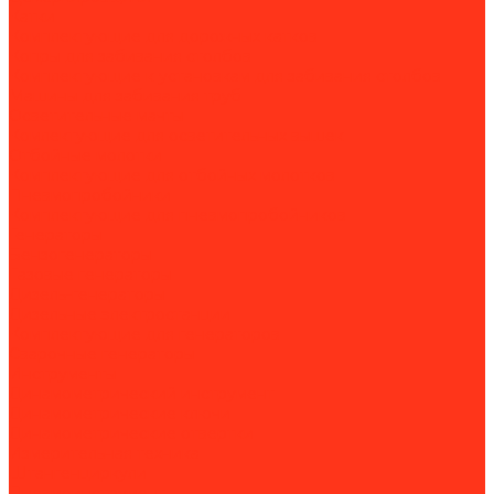
Катки
Комплектующие для дорожных катков
Копры для забивания столбов
Комплектующие к установкам для забивания столбов
Машины для забивания труб
Осветительные мачты
Комлектующие для осветительных вышек
Отбойные молотки
Комплектующие для отбойных молотков
Пневмопробойники
Комплектующие для пневмопробойников
Генераторы
Бензогенераторы
Газовые генераторы
Дизель-генераторы
Дизельные электростанции
Комплектующие для генераторов
Сварочные генераторы
Инструменты
Динамометрический инструмент
Динамометрические ключи
Динамометрические отвертки
Измерительная техника
Штангенциркули
Пневмоинструмент