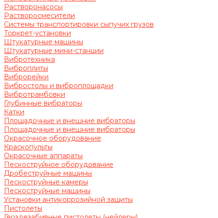
Растворонасосы
Растворосмесители
Системы транспортировки сыпучих грузов
Торкрет-установки
Штукатурные машины
Штукатурные мини-станции
Вибротехника
Виброплиты
Виброрейки
Вибростолы и виброплощадки
Вибротрамбовки
Глубинные вибраторы
Катки
Площадочные и внешние вибраторы
Площадочные и внешние вибраторы
Окрасочное оборудование
Краскопульты
Окрасочные аппараты
Пескоструйное оборудование
Дробеструйные машины
Пескоструйные камеры
Пескоструйные машины
Установки антикоррозийной защиты
Пистолеты
Гвоздезабивные пистолеты (нейлеры)