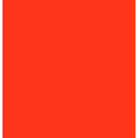
Пневматические заклёпочники
Пневматические нейлеры
Пневматические отбойные молотки
Пневматические пилы
Пневмогайковерты
Пневмопробойники
Пневмостеплеры
Строительные пистолеты
Электроинструменты
УШМ и болгарки
Комплектующие для ручных шлифовальных машин
Дрели
Борфрезы
Спиральные свёрла
Заклепочники
Заклёпки
Комплектующие для заклепочников
Перфораторы
Алмазные коронки для перфоратора
Буры и пики для перфораторов
Плиткорезы
Шуруповерты
Климатическое оборудование
Вентиляционные установки