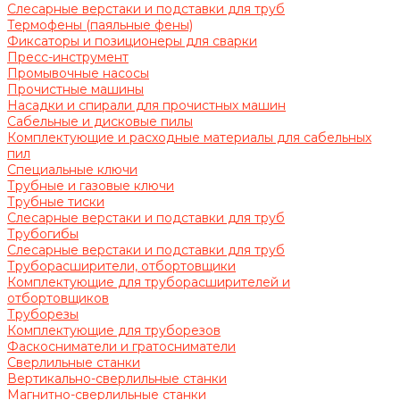
Слесарные верстаки и подставки для труб
Термофены (паяльные фены)
Фиксаторы и позиционеры для сварки
Пресс-инструмент
Промывочные насосы
Прочистные машины
Насадки и спирали для прочистных машин
Сабельные и дисковые пилы
Комплектующие и расходные материалы для сабельных
пил
Специальные ключи
Трубные и газовые ключи
Трубные тиски
Слесарные верстаки и подставки для труб
Трубогибы
Слесарные верстаки и подставки для труб
Труборасширители, отбортовщики
Комплектующие для труборасширителей и
отбортовщиков
Труборезы
Комплектующие для труборезов
Фаскосниматели и гратосниматели
Сверлильные станки
Вертикально-сверлильные станки
Магнитно-сверлильные станки