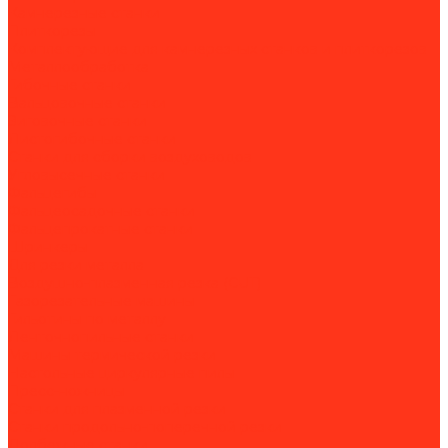
Камнерезные станки
Плиткорезы
Комплектующие для камнерезных станков и плиткорезов
Металлообработка
Гибочные станки
Вальцовочные станки
Зиговочные станки
Листогибочные станки
Станки для сборки воздуховодов
Угловысечные станки
Фальцегибы
Фальцеосадочные станки
Фальцепрокатные станки
Шринкеры
Для резки металла
Воздушно-плазменная резка (CUT)
Газорезательные машины
Гильотины по металлу
Ленточнопильные станки
Машины термической резки
Настольные циркулярные пилы
Пресс-ножницы
Станки для плазменной резки
Станки продольно-поперечной резки
Долбежные станки