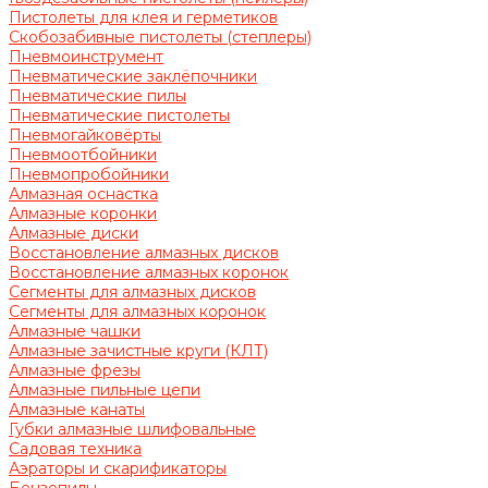
Пистолеты для клея и герметиков
Скобозабивные пистолеты (степлеры)
Пневмоинструмент
Пневматические заклёпочники
Пневматические пилы
Пневматические пистолеты
Пневмогайковёрты
Пневмоотбойники
Пневмопробойники
Алмазная оснастка
Алмазные коронки
Алмазные диски
Восстановление алмазных дисков
Восстановление алмазных коронок
Сегменты для алмазных дисков
Сегменты для алмазных коронок
Алмазные чашки
Алмазные зачистные круги (КЛТ)
Алмазные фрезы
Алмазные пильные цепи
Алмазные канаты
Губки алмазные шлифовальные
Садовая техника
Аэраторы и скарификаторы