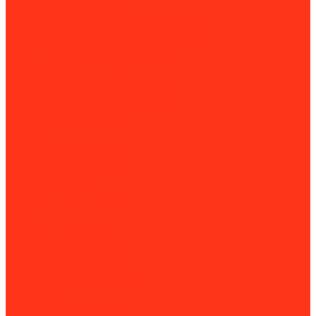
Сварочные инверторы
Аргонодуговая сварка (TIG)
Полуавтоматическая сварка (MIG/MAG)
Ручная дуговая сварка (MMA)
Сварка под флюсом SAW / FCAW
Сварочные позиционеры
Стабилизаторы напряжения
Складская и грузоподъёмная техника
Грузоподъёмное оборудование
Грузовые подъёмники
Домкраты
Краны грузоподъёмные
Лебедки
Магнитные грузозахваты
Подъемные столы
Такелажные платформы
Тали
Весы
Вилочные погрузчики
Грузовые подъёмники
Комплектовщики заказов
Краны грузоподъёмные
Комплектующие для кранов
Лебедки
Люльки строительные