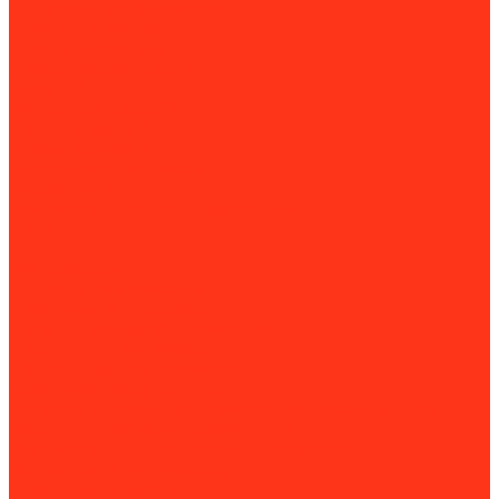
Двигатели для генераторов
Газовые генераторы
Дизель-генераторы
Дизельные электростанции
Блоки АВР
Контейнеры для ДГУ
Прицепы для ДГУ
Генераторы азота
Гидравлические насосы
Гидростанции
Комплектующие для гидростанций
Двигатели
ИБП
Компрессоры
Винтовые компрессоры
Дизельные компрессоры
Дополнительное оборудование
Поршневые компрессоры
Прицепы для компрессоров
Сварочное оборудование
Аппараты для очистки и пассивации сварочных швов
Воздушно-плазменная резка (CUT)
Комплектующие для сварочных аппаратов
Контактная и точечная сварка
Сварочные генераторы