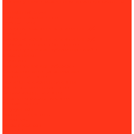
Комплектующие и расходные материалы для сабельных
пил
Специальные ключи
Трубные и газовые ключи
Трубные тиски
Слесарные верстаки и подставки для труб
Трубогибы
Слесарные верстаки и подставки для труб
Труборасширители, отбортовщики
Комплектующие для труборасширителей и
отбортовщиков
Труборезы
Комплектующие для труборезов
Фаскосниматели и гратосниматели
Сверлильные станки
Вертикально-сверлильные станки
Магнитно-сверлильные станки
Рельсосверлильные станки
Сверлильно-фрезерные станки
Силовая техника
Аккумуляторы
Газовые компрессоры
Генераторы
Бензогенераторы
Блоки АВР