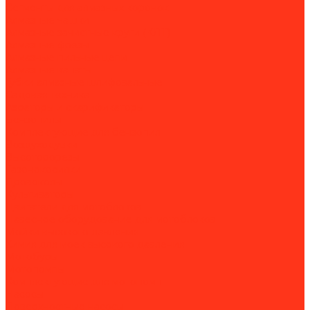
Сегменты для алмазных коронок
Алмазные чашки
Алмазные зачистные круги (КЛТ)
Алмазные фрезы
Алмазные пильные цепи
Алмазные канаты
Губки алмазные шлифовальные
Садовая техника
Аэраторы и скарификаторы
Бензопилы
Комплектующие для бензопил
Воздуходувки
Высоторорезы
Газонокосилки
Дровоколы
Культиваторы
Двигатели для мотоблоков
Навесное оборудование для мотоблоков
Мойки высокого давления
Химия для моек высокого давления
Мотобуры
Мотопомпы
Комплектующие для мотопомп
Насосы
Поверхностные насосы