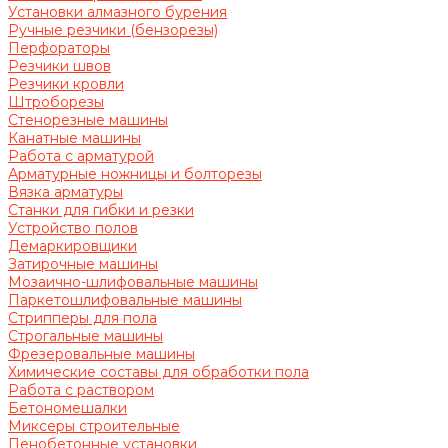
Установки алмазного бурения
Ручные резчики (бензорезы)
Перфораторы
Резчики швов
Резчики кровли
Штроборезы
Стенорезные машины
Канатные машины
Работа с арматурой
Арматурные ножницы и болторезы
Вязка арматуры
Станки для гибки и резки
Устройство полов
Демаркировщики
Затирочные машины
Мозаично-шлифовальные машины
Паркетошлифовальные машины
Стрипперы для пола
Строгальные машины
Фрезеровальные машины
Химические составы для обработки пола
Работа с раствором
Бетономешалки
Миксеры строительные
Пенобетонные установки