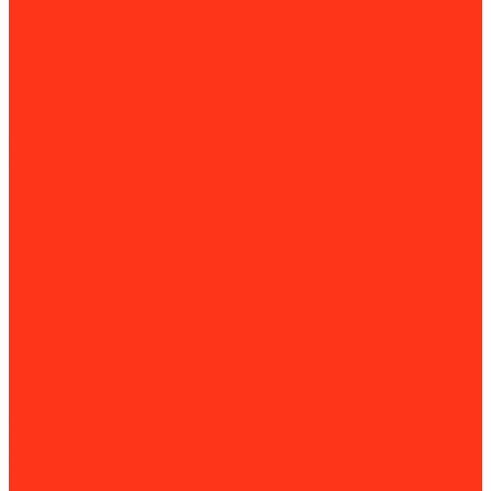
Мойка колес
Мойки высокого давления
Пескоструйные камеры
Пылесосы для авто
Подъем
Гаражные краны
Домкраты
Доптовары для домкратов
Подъемники
Подъёмные столы
Прессы гидравлические
Шиномонтажное оборудование
Вулканизаторы и борторасширители
Борторасширители
Вулканизаторы
Стенды для проточки и правки дисков
Стенды сход-развала
Стойки трансмиссионные
Шиномонтажные стенды
Комплектующие и расходные материалы
Аксессуары для снегоуборщиков
Для затирочных машин
Для сварки и пайки труб
Для силовой техники