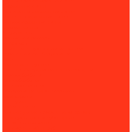
Клуппы и резьбонарезные станки
Сверлильные станки
Вертикально-сверлильные станки
Магнитно-сверлильные станки
Рельсосверлильные станки
Силовая техника
Аккумуляторы
Газовые компрессоры
Генераторы
Складская и грузоподъёмная техника
Грузоподъёмное оборудование
Весы
Вилочные погрузчики
Станки и оборудование для производства
Деревообработка
Камнеобработка
Металлообработка
Оборудование для автосервисов
Балансировка
Инструмент
Мойка и чистка
Комплектующие и расходные материалы
Аксессуары для снегоуборщиков
Для затирочных машин
Для сварки и пайки труб