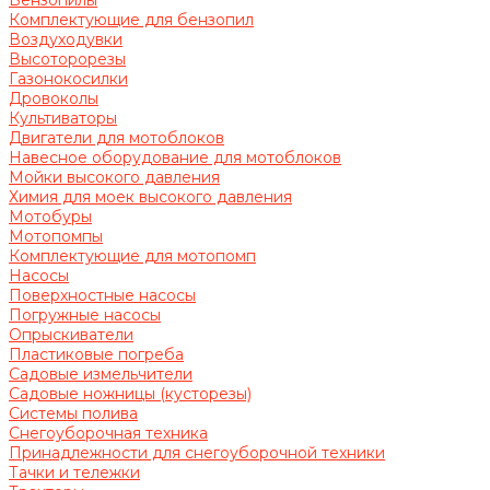
Бензопилы
Комплектующие для бензопил
Воздуходувки
Высоторорезы
Газонокосилки
Дровоколы
Культиваторы
Двигатели для мотоблоков
Навесное оборудование для мотоблоков
Мойки высокого давления
Химия для моек высокого давления
Мотобуры
Мотопомпы
Комплектующие для мотопомп
Насосы
Поверхностные насосы
Погружные насосы
Опрыскиватели
Пластиковые погреба
Садовые измельчители
Садовые ножницы (кусторезы)
Системы полива
Снегоуборочная техника
Принадлежности для снегоуборочной техники
Тачки и тележки