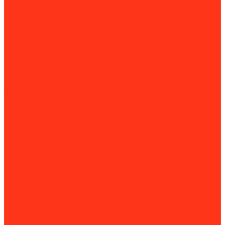
Посты дезинфекции
Промышленные пылесосы
Комплектующие для промышленных пылесосов
Рециркуляторы
Работа с трубами
Видеоинспекция
Заморозка труб
Клуппы и резьбонарезные станки
Комплектующие для клуппов и резьбонарезных станков
Слесарные верстаки и подставки для труб
Опрессовщики
Пайка и сварка труб
Аппараты раструбной сварки
Аппараты стыковой сварки
Горелки для труб
Комплектующие для пайки и сварки труб
Паяльники для труб
Слесарные верстаки и подставки для труб
Термофены (паяльные фены)
Фиксаторы и позиционеры для сварки
Пресс-инструмент
Промывочные насосы
Прочистные машины
Насадки и спирали для прочистных машин
Сабельные и дисковые пилы