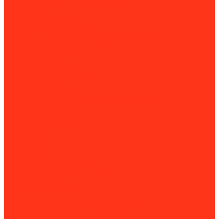
Паркетошлифовальные машины
Стрипперы для пола
Строгальные машины
Фрезеровальные машины
Химические составы для обработки пола
Работа с раствором
Бетономешалки
Миксеры строительные
Пенобетонные установки
Растворонасосы
Растворосмесители
Системы транспортировки сыпучих грузов
Торкрет-установки
Штукатурные машины
Штукатурные мини-станции
Вибротехника
Виброплиты
Виброрейки
Секционные виброрейки
Вибростолы и виброплощадки
Вибротрамбовки
Глубинные вибраторы
Катки
Площадочные и внешние вибраторы
Площадочные и внешние вибраторы