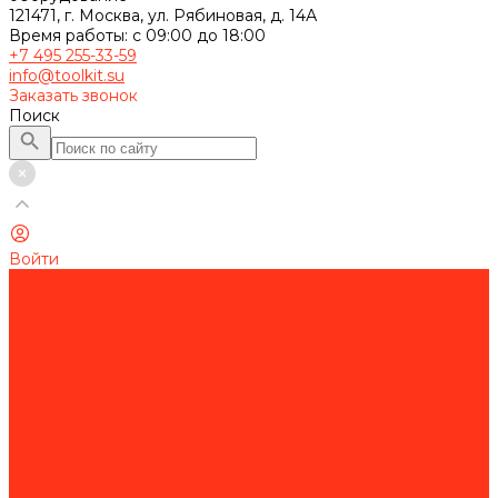
121471, г. Москва, ул. Рябиновая, д. 14А
Время работы: с 09:00 до 18:00
+7 495 255-33-59
info@toolkit.su
Заказать звонок
Поиск
Войти
Каталог товаров
Строительное оборудование
Резка и сверление бетона
Работа с арматурой
Устройство полов
Алмазная оснастка
Алмазные коронки
Алмазные диски
Восстановление алмазных дисков
Садовая техника
Аэраторы и скарификаторы