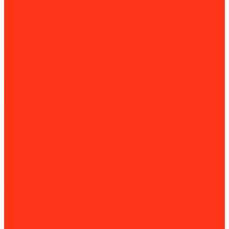
Приточно-вытяжные установки
Приточные установки
Водяные тепловентиляторы
Инфракрасные нагреватели
Конвекторы и обогреватели
Внутрипольные конвекторы
Кондиционеры и сплит-системы
Мобильные кондиционеры
Котлы отопления
Газовые котлы
Дизельные котлы
Твердотопливные котлы
Электрические котлы
Парогенераторы
Рециркуляторы бактерицидные
Тепловые завесы
Тепловые пушки
Установки для прогрева бетона
Принадлежности для установок прогрева бетона
Оборудование для уборки и клининга
Мойки высокого давления
Химия для моек высокого давления
Парогенераторы
Подметальные машины
Поломоечные машины