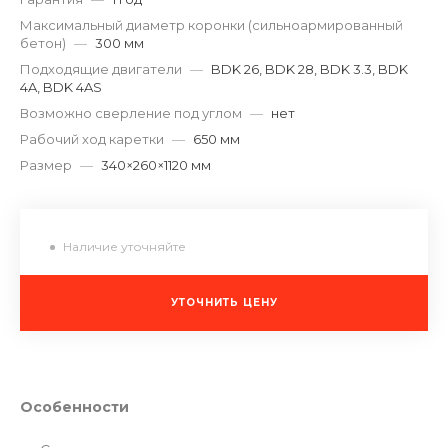
Максимальный диаметр коронки (сильноармированный
бетон)
—
300 мм
Подходящие двигатели
—
BDK 26, BDK 28, BDK 3.3, BDK
4A, BDK 4AS
Возможно сверление под углом
—
нет
Рабочий ход каретки
—
650 мм
Размер
—
340×260×1120 мм
Наличие уточняйте
УТОЧНИТЬ ЦЕНУ
Особенности