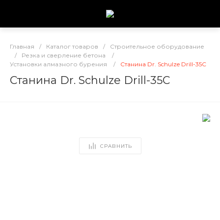
Главная
/
Каталог товаров
/
Строительное оборудование
/
Резка и сверление бетона
/
Установки алмазного бурения
/
Станина Dr. Schulze Drill-35С
Станина Dr. Schulze Drill-35С
СРАВНИТЬ