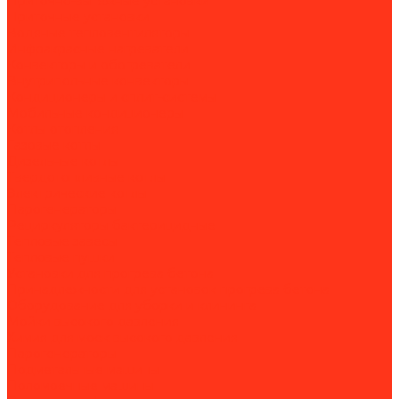
Приточно-вытяжные установки
Приточные установки
Водяные тепловентиляторы
Инфракрасные нагреватели
Конвекторы и обогреватели
Внутрипольные конвекторы
Кондиционеры и сплит-системы
Мобильные кондиционеры
Котлы отопления
Газовые котлы
Дизельные котлы
Твердотопливные котлы
Электрические котлы
Парогенераторы
Рециркуляторы бактерицидные
Тепловые завесы
Тепловые пушки
Установки для прогрева бетона
Принадлежности для установок прогрева бетона
Оборудование для уборки и клининга
Мойки высокого давления
Химия для моек высокого давления
Парогенераторы
Подметальные машины
Поломоечные машины