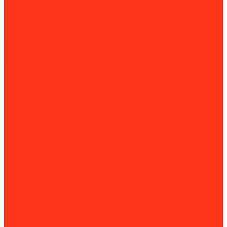
Погружные насосы
Опрыскиватели
Пластиковые погреба
Садовые измельчители
Садовые ножницы (кусторезы)
Системы полива
Снегоуборочная техника
Принадлежности для снегоуборочной техники
Тачки и тележки
Тракторы
Аксессуары для минитракторов
Навесное оборудование
Триммеры
Дорожно-строительная техника и оборудование
Виброплиты
Двигатели для виброплит
Комплектующие для виброплит
Швонарезчики
Комплектующие для швонарезчиков
Разметочные машины
Комплектующие для разметочных машин
Раздельщики трещин
Диски для разделки трещин
Комплектующие для раздельщиков трещин
Демаркировщики