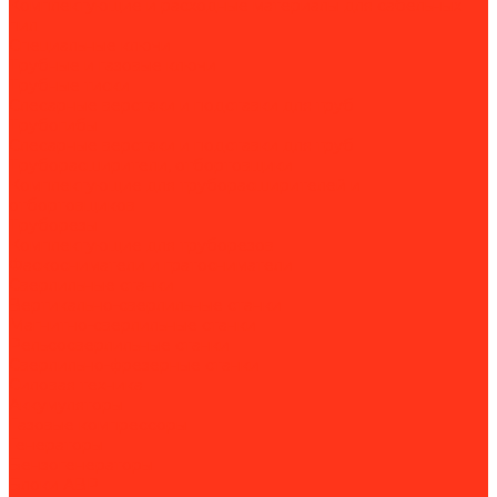
Комплектующие и расходные материалы для сабельных
пил
Специальные ключи
Трубные и газовые ключи
Трубные тиски
Слесарные верстаки и подставки для труб
Трубогибы
Слесарные верстаки и подставки для труб
Труборасширители, отбортовщики
Комплектующие для труборасширителей и
отбортовщиков
Труборезы
Комплектующие для труборезов
Фаскосниматели и гратосниматели
Сверлильные станки
Вертикально-сверлильные станки
Магнитно-сверлильные станки
Рельсосверлильные станки
Сверлильно-фрезерные станки
Силовая техника
Аккумуляторы
Газовые компрессоры
Генераторы
Бензогенераторы
Блоки АВР