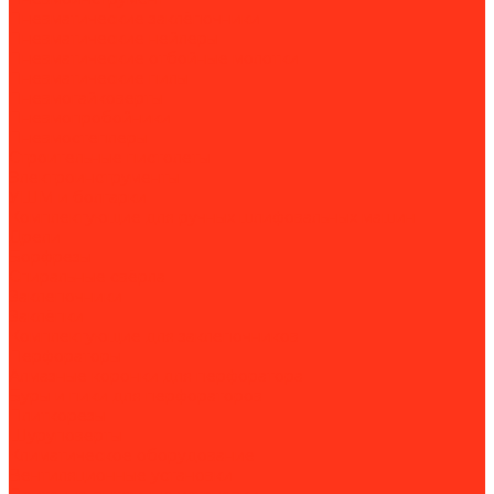
Пневматические заклёпочники
Пневматические нейлеры
Пневматические отбойные молотки
Пневматические пилы
Пневмогайковерты
Пневмопробойники
Пневмостеплеры
Строительные пистолеты
Электроинструменты
УШМ и болгарки
Комплектующие для ручных шлифовальных машин
Дрели
Борфрезы
Спиральные свёрла
Заклепочники
Заклёпки
Комплектующие для заклепочников
Перфораторы
Алмазные коронки для перфоратора
Буры и пики для перфораторов
Плиткорезы
Шуруповерты
Климатическое оборудование
Вентиляционные установки