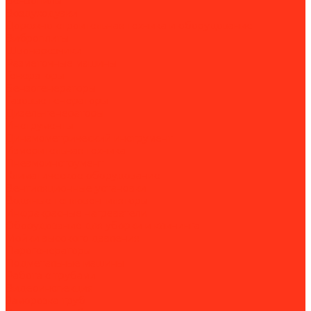
Бензопилы
Воздуходувки
Дорожно-строительная техника и оборудование
Виброплиты
Швонарезчики
Разметочные машины
Генераторы
Бензогенераторы
Газовые генераторы
Дизель-генераторы
Инструменты
Динамометрический инструмент
Измерительная техника
Пневмоинструмент
Климатическое оборудование
Вентиляционные установки
Водяные тепловентиляторы
Инфракрасные нагреватели
Оборудование для уборки и клининга
Мойки высокого давления
Парогенераторы
Подметальные машины
Работа с трубами
Видеоинспекция
Заморозка труб