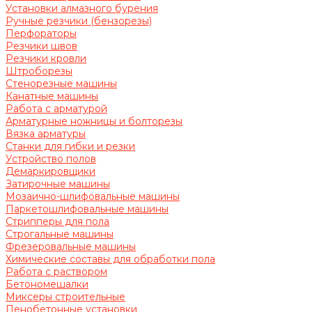
Установки алмазного бурения
Ручные резчики (бензорезы)
Перфораторы
Резчики швов
Резчики кровли
Штроборезы
Стенорезные машины
Канатные машины
Работа с арматурой
Арматурные ножницы и болторезы
Вязка арматуры
Станки для гибки и резки
Устройство полов
Демаркировщики
Затирочные машины
Мозаично-шлифовальные машины
Паркетошлифовальные машины
Стрипперы для пола
Строгальные машины
Фрезеровальные машины
Химические составы для обработки пола
Работа с раствором
Бетономешалки
Миксеры строительные
Пенобетонные установки