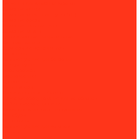
Сегменты для алмазных коронок
Алмазные чашки
Алмазные зачистные круги (КЛТ)
Алмазные фрезы
Алмазные пильные цепи
Алмазные канаты
Губки алмазные шлифовальные
Садовая техника
Аэраторы и скарификаторы
Бензопилы
Комплектующие для бензопил
Воздуходувки
Высоторорезы
Газонокосилки
Дровоколы
Культиваторы
Двигатели для мотоблоков
Навесное оборудование для мотоблоков
Мойки высокого давления
Химия для моек высокого давления
Мотобуры
Мотопомпы
Комплектующие для мотопомп
Насосы
Поверхностные насосы