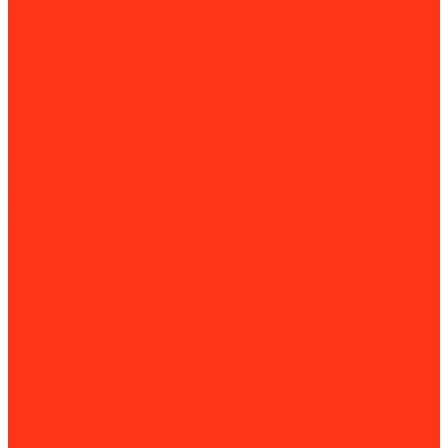
Заточные станки
Борфрезы
Кузнечное оборудование
Сверлильные станки
Вертикально-сверлильные станки
Корончатые сверла
Магнитно-сверлильные станки
Радиально-сверлильные станки
Токарные станки
Фрезерные станки
Токарные станки
Фрезерные станки
Оборудование для автосервисов
Балансировка
Балансировочные стенды
Инструмент
Гайколомы
Гайкорезы
Динамометрические ключи
Динамометрические отвертки
Инструментальные тележки
Пневмогайковерты
Трубогибы
Мойка и чистка
Мойка деталей