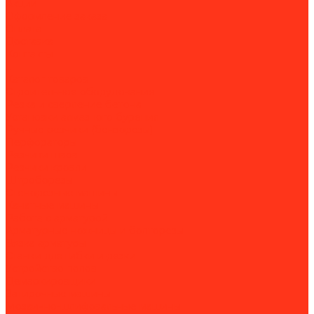
Акции
Оформление заказа
Оплата
Доставка
Контакты
...
Каталог товаров
Строительное оборудование
Резка и сверление бетона
Установки алмазного бурения
Ручные резчики (бензорезы)
Перфораторы
Резчики швов
Резчики кровли
Штроборезы
Стенорезные машины
Канатные машины
Работа с арматурой
Арматурные ножницы и болторезы
Вязка арматуры
Станки для гибки и резки
Устройство полов
Демаркировщики
Затирочные машины
Мозаично-шлифовальные машины