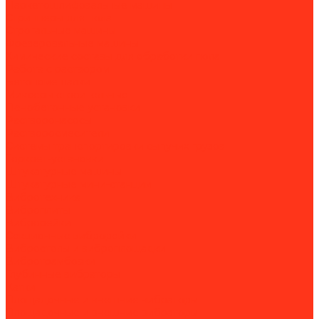
Паркетошлифовальные машины
Стрипперы для пола
Строгальные машины
Фрезеровальные машины
Химические составы для обработки пола
Работа с раствором
Бетономешалки
Миксеры строительные
Пенобетонные установки
Растворонасосы
Растворосмесители
Системы транспортировки сыпучих грузов
Торкрет-установки
Штукатурные машины
Штукатурные мини-станции
Вибротехника
Виброплиты
Виброрейки
Секционные виброрейки
Вибростолы и виброплощадки
Вибротрамбовки
Глубинные вибраторы
Катки
Площадочные и внешние вибраторы
Площадочные и внешние вибраторы