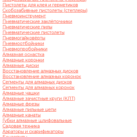
Пистолеты для клея и герметиков
Скобозабивные пистолеты (степлеры)
Пневмоинструмент
Пневматические заклёпочники
Пневматические пилы
Пневматические пистолеты
Пневмогайковёрты
Пневмоотбойники
Пневмопробойники
Алмазная оснастка
Алмазные коронки
Алмазные диски
Восстановление алмазных дисков
Восстановление алмазных коронок
Сегменты для алмазных дисков
Сегменты для алмазных коронок
Алмазные чашки
Алмазные зачистные круги (КЛТ)
Алмазные фрезы
Алмазные пильные цепи
Алмазные канаты
Губки алмазные шлифовальные
Садовая техника
Аэраторы и скарификаторы