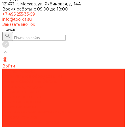
121471, г. Москва, ул. Рябиновая, д. 14А
Время работы: с 09:00 до 18:00
+7 495 255-33-59
info@toolkit.su
Заказать звонок
Поиск
Войти
Каталог товаров
Строительное оборудование
Резка и сверление бетона
Работа с арматурой
Устройство полов
Алмазная оснастка
Алмазные коронки
Алмазные диски
Восстановление алмазных дисков
Садовая техника
Аэраторы и скарификаторы