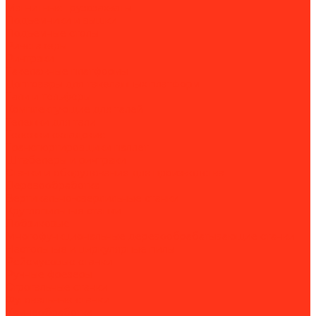
Магнитные грузозахваты
Подъемники и вышки
Подъемные столы
Ричстакеры
Ричтраки
Такелажные платформы
Доптовары для такелажных платформ
Тали и тельферы
Комплектующие для талей
Тележки для тали
Тележки складские
Транспортировщики паллет
Штабелеры и ричтраки
Станки и оборудование для производства
Деревообработка
Вертикально-сверлильные станки
Круглопильные станки
Лобзиковые
Многофункциональные деревообрабатывающие станки
Настольные и циркулярные пилы
Рейсмусовые станки
Ручные фрезеры
Строгальные станки
Фуговальные станки
Камнеобработка