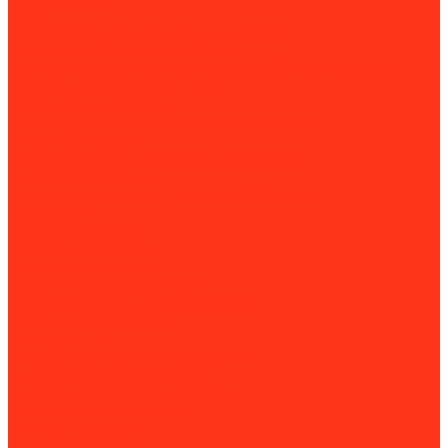
Катки
Комплектующие для дорожных катков
Копры для забивания столбов
Комплектующие к установкам для забивания столбов
Машины для забивания труб
Осветительные мачты
Комлектующие для осветительных вышек
Отбойные молотки
Комплектующие для отбойных молотков
Пневмопробойники
Комплектующие для пневмопробойников
Генераторы
Бензогенераторы
Газовые генераторы
Дизель-генераторы
Дизельные электростанции
Комплектующие для генераторов
Сварочные генераторы
Инструменты
Динамометрический инструмент
Динамометрические ключи
Динамометрические отвертки
Измерительная техника
Штангенциркули
Пневмоинструмент