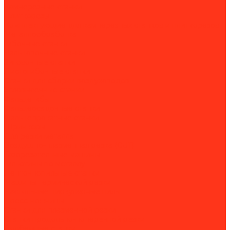
Камнерезные станки
Плиткорезы
Комплектующие для камнерезных станков и плиткорезов
Металлообработка
Гибочные станки
Вальцовочные станки
Зиговочные станки
Листогибочные станки
Станки для сборки воздуховодов
Угловысечные станки
Фальцегибы
Фальцеосадочные станки
Фальцепрокатные станки
Шринкеры
Для резки металла
Воздушно-плазменная резка (CUT)
Газорезательные машины
Гильотины по металлу
Ленточнопильные станки
Машины термической резки
Настольные циркулярные пилы
Пресс-ножницы
Станки для плазменной резки
Станки продольно-поперечной резки
Долбежные станки