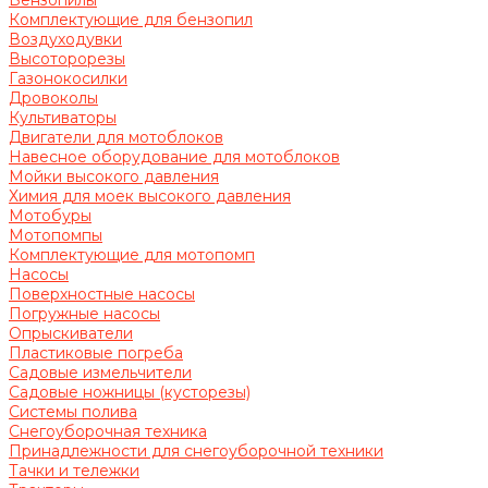
Бензопилы
Комплектующие для бензопил
Воздуходувки
Высоторорезы
Газонокосилки
Дровоколы
Культиваторы
Двигатели для мотоблоков
Навесное оборудование для мотоблоков
Мойки высокого давления
Химия для моек высокого давления
Мотобуры
Мотопомпы
Комплектующие для мотопомп
Насосы
Поверхностные насосы
Погружные насосы
Опрыскиватели
Пластиковые погреба
Садовые измельчители
Садовые ножницы (кусторезы)
Системы полива
Снегоуборочная техника
Принадлежности для снегоуборочной техники
Тачки и тележки