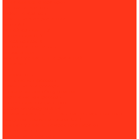
Двигатели для генераторов
Газовые генераторы
Дизель-генераторы
Дизельные электростанции
Блоки АВР
Контейнеры для ДГУ
Прицепы для ДГУ
Генераторы азота
Гидравлические насосы
Гидростанции
Комплектующие для гидростанций
Двигатели
ИБП
Компрессоры
Винтовые компрессоры
Дизельные компрессоры
Дополнительное оборудование
Поршневые компрессоры
Прицепы для компрессоров
Сварочное оборудование
Аппараты для очистки и пассивации сварочных швов
Воздушно-плазменная резка (CUT)
Комплектующие для сварочных аппаратов
Контактная и точечная сварка
Сварочные генераторы