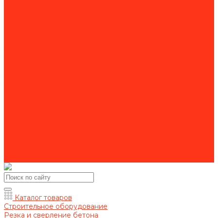
Для спецтехники
Для станков
Для уборочной техники
Комплектующие для алмазного бурения
Комплектующие для бензорезов
Комплектующие для камнерезных станков
Комплектующие для магнитно-сверлильных станков
Комплектующие для резьбонарезного инструмента
Комплектующие для строительной техники
Комплектующие для шлиф. машин
Оснастка для резчиков кровли
Пильные диски
Расходники для фрезеровальных машин
Рукава для мотопомп
Акции
Оформление заказа
Оплата
Доставка
Контакты
Каталог товаров
Строительное оборудование
Резка и сверление бетона