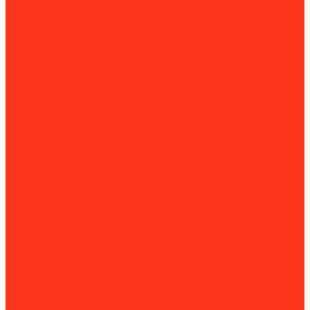
Сварочные инверторы
Аргонодуговая сварка (TIG)
Полуавтоматическая сварка (MIG/MAG)
Ручная дуговая сварка (MMA)
Сварка под флюсом SAW / FCAW
Сварочные позиционеры
Стабилизаторы напряжения
Складская и грузоподъёмная техника
Грузоподъёмное оборудование
Грузовые подъёмники
Домкраты
Краны грузоподъёмные
Лебедки
Магнитные грузозахваты
Подъемные столы
Такелажные платформы
Тали
Весы
Вилочные погрузчики
Грузовые подъёмники
Комплектовщики заказов
Краны грузоподъёмные
Комплектующие для кранов
Лебедки
Люльки строительные