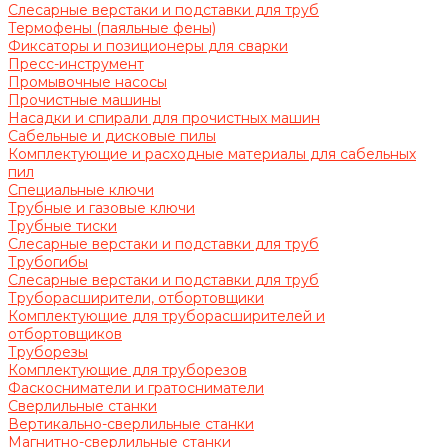
Слесарные верстаки и подставки для труб
Термофены (паяльные фены)
Фиксаторы и позиционеры для сварки
Пресс-инструмент
Промывочные насосы
Прочистные машины
Насадки и спирали для прочистных машин
Сабельные и дисковые пилы
Комплектующие и расходные материалы для сабельных
пил
Специальные ключи
Трубные и газовые ключи
Трубные тиски
Слесарные верстаки и подставки для труб
Трубогибы
Слесарные верстаки и подставки для труб
Труборасширители, отбортовщики
Комплектующие для труборасширителей и
отбортовщиков
Труборезы
Комплектующие для труборезов
Фаскосниматели и гратосниматели
Сверлильные станки
Вертикально-сверлильные станки
Магнитно-сверлильные станки