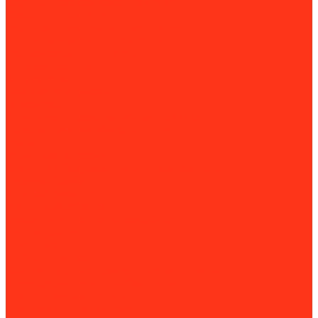
Клуппы и резьбонарезные станки
Сверлильные станки
Вертикально-сверлильные станки
Магнитно-сверлильные станки
Рельсосверлильные станки
Силовая техника
Аккумуляторы
Газовые компрессоры
Генераторы
Складская и грузоподъёмная техника
Грузоподъёмное оборудование
Весы
Вилочные погрузчики
Станки и оборудование для производства
Деревообработка
Камнеобработка
Металлообработка
Оборудование для автосервисов
Балансировка
Инструмент
Мойка и чистка
Комплектующие и расходные материалы
Аксессуары для снегоуборщиков
Для затирочных машин
Для сварки и пайки труб