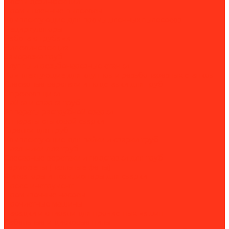
Посты дезинфекции
Промышленные пылесосы
Комплектующие для промышленных пылесосов
Рециркуляторы
Работа с трубами
Видеоинспекция
Заморозка труб
Клуппы и резьбонарезные станки
Комплектующие для клуппов и резьбонарезных станков
Слесарные верстаки и подставки для труб
Опрессовщики
Пайка и сварка труб
Аппараты раструбной сварки
Аппараты стыковой сварки
Горелки для труб
Комплектующие для пайки и сварки труб
Паяльники для труб
Слесарные верстаки и подставки для труб
Термофены (паяльные фены)
Фиксаторы и позиционеры для сварки
Пресс-инструмент
Промывочные насосы
Прочистные машины
Насадки и спирали для прочистных машин
Сабельные и дисковые пилы