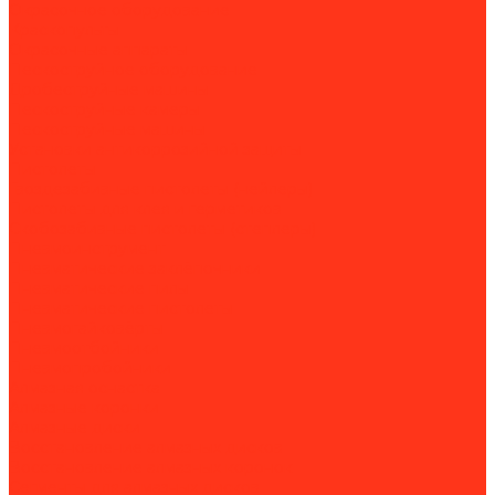
Окрасочное оборудование
Краскопульты
Окрасочные аппараты
Пескоструйное оборудование
Дробеструйные машины
Пескоструйные камеры
Пескоструйные машины
Установки антикоррозийной защиты
Пистолеты
Гвоздезабивные пистолеты (нейлеры)
Пистолеты для клея и герметиков
Скобозабивные пистолеты (степлеры)
Пневмоинструмент
Пневматические заклёпочники
Пневматические пилы
Пневматические пистолеты
Пневмогайковёрты
Пневмоотбойники
Пневмопробойники
Алмазная оснастка
Алмазные коронки
Алмазные диски
Восстановление алмазных дисков
Восстановление алмазных коронок
Сегменты для алмазных дисков