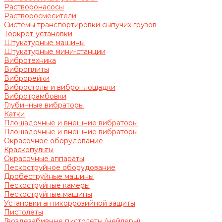
Растворонасосы
Растворосмесители
Системы транспортировки сыпучих грузов
Торкрет-установки
Штукатурные машины
Штукатурные мини-станции
Вибротехника
Виброплиты
Виброрейки
Вибростолы и виброплощадки
Вибротрамбовки
Глубинные вибраторы
Катки
Площадочные и внешние вибраторы
Площадочные и внешние вибраторы
Окрасочное оборудование
Краскопульты
Окрасочные аппараты
Пескоструйное оборудование
Дробеструйные машины
Пескоструйные камеры
Пескоструйные машины
Установки антикоррозийной защиты
Пистолеты
Гвоздезабивные пистолеты (нейлеры)