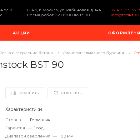
ьное и
121471, г. Москва, ул. Рябиновая, д. 14А
+7 495 255-33-5
е
Время работы: с 09:00 до 18:00
info@toolkit.su
АКЦИИ
ОФОРМЛЕНИ
Резка и сверление бетона
/
Установки алмазного бурения
/
Сто
nstock BST 90
СРАВНИТЬ
ОТЛОЖИТЬ
Характеристики
Страна
—
Германия
Гарантия
—
1 год
Диапазон сверления
—
100 мм