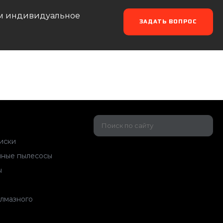
аем индивидуальное
ЗАДАТЬ ВОПРОС
иски
ные пылесосы
ы
алмазного