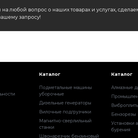
 на любой вопрос о наших товарах и услугах, сдел
ашему запросу!
Каталог
Каталог
Подметальные машины
Алмазные д
ьности
уборочные
Промышлен
Дизельные генераторы
Виброплит
Вилочные подгрузчики
Бензорезы
Магнитно-сверлильный
Установки 
станки
бурения
Швонарезчик бензиновый