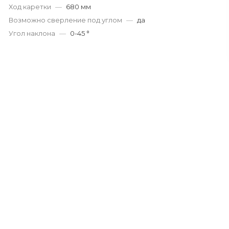
Ход каретки
—
680 мм
Возможно сверление под углом
—
да
Угол наклона
—
0-45 °