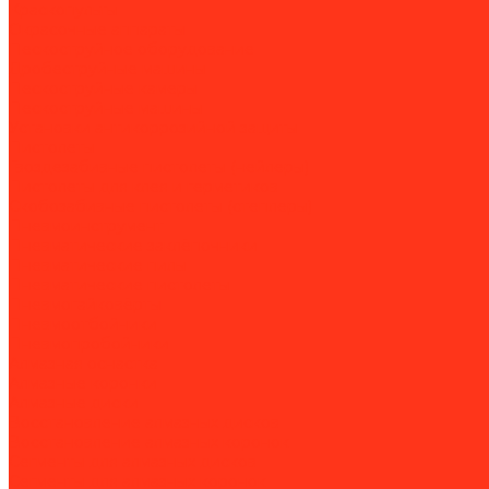
Краскопульты
Окрасочные аппараты
Пескоструйное оборудование
Дробеструйные машины
Пескоструйные камеры
Пескоструйные машины
Установки антикоррозийной защиты
Пистолеты
Гвоздезабивные пистолеты (нейлеры)
Пистолеты для клея и герметиков
Скобозабивные пистолеты (степлеры)
Пневмоинструмент
Пневматические заклёпочники
Пневматические пилы
Пневматические пистолеты
Пневмогайковёрты
Пневмоотбойники
Пневмопробойники
Алмазная оснастка
Алмазные коронки
Алмазные диски
Восстановление алмазных дисков
Восстановление алмазных коронок
Сегменты для алмазных дисков
Сегменты для алмазных коронок