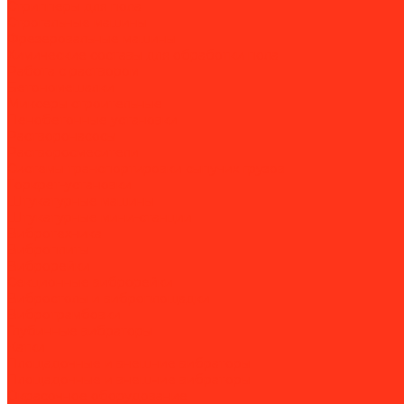
Стрипперы для пола
Строгальные машины
Фрезеровальные машины
Химические составы для обработки пола
Работа с раствором
Бетономешалки
Миксеры строительные
Пенобетонные установки
Растворонасосы
Растворосмесители
Системы транспортировки сыпучих грузов
Торкрет-установки
Штукатурные машины
Штукатурные мини-станции
Вибротехника
Виброплиты
Виброрейки
Секционные виброрейки
Вибростолы и виброплощадки
Вибротрамбовки
Глубинные вибраторы
Катки
Площадочные и внешние вибраторы
Площадочные и внешние вибраторы
Окрасочное оборудование