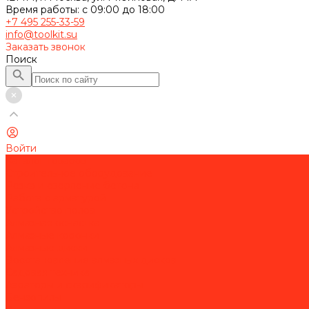
Время работы: с 09:00 до 18:00
+7 495 255-33-59
info@toolkit.su
Заказать звонок
Поиск
Войти
Каталог товаров
Строительное оборудование
Резка и сверление бетона
Работа с арматурой
Устройство полов
Алмазная оснастка
Алмазные коронки
Алмазные диски
Восстановление алмазных дисков
Садовая техника
Аэраторы и скарификаторы
Бензопилы