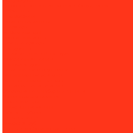
Воздуходувки
Дорожно-строительная техника и оборудование
Виброплиты
Швонарезчики
Разметочные машины
Генераторы
Бензогенераторы
Газовые генераторы
Дизель-генераторы
Инструменты
Динамометрический инструмент
Измерительная техника
Пневмоинструмент
Климатическое оборудование
Вентиляционные установки
Водяные тепловентиляторы
Инфракрасные нагреватели
Оборудование для уборки и клининга
Мойки высокого давления
Парогенераторы
Подметальные машины
Работа с трубами
Видеоинспекция
Заморозка труб
Клуппы и резьбонарезные станки