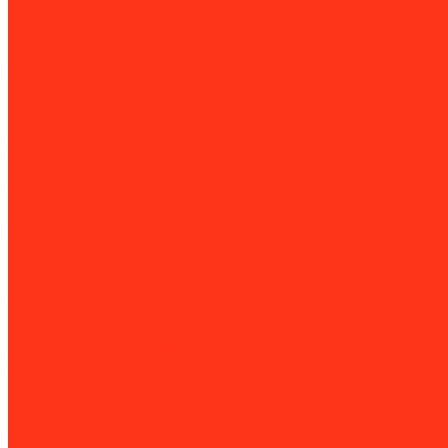
Оформление заказа
Оплата
Доставка
Контакты
...
Каталог товаров
Строительное оборудование
Резка и сверление бетона
Установки алмазного бурения
Ручные резчики (бензорезы)
Перфораторы
Резчики швов
Резчики кровли
Штроборезы
Стенорезные машины
Канатные машины
Работа с арматурой
Арматурные ножницы и болторезы
Вязка арматуры
Станки для гибки и резки
Устройство полов
Демаркировщики
Затирочные машины
Мозаично-шлифовальные машины
Паркетошлифовальные машины