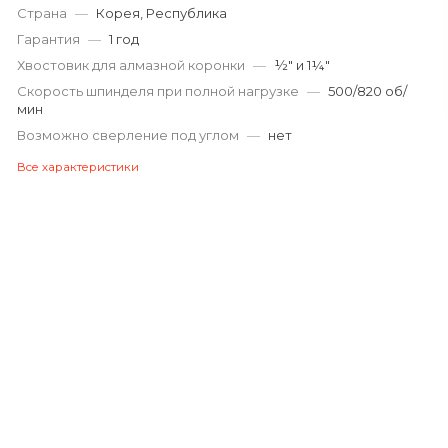
Страна
—
Корея, Республика
Гарантия
—
1 год
Хвостовик для алмазной коронки
—
½″ и 1¼″
Скорость шпинделя при полной нагрузке
—
500/820 об/
мин
Возможно сверление под углом
—
нет
Все характеристики