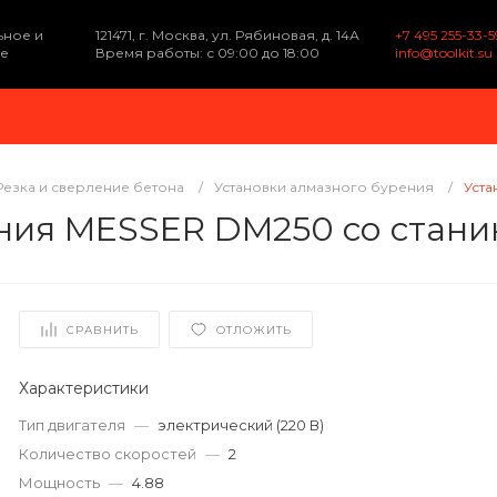
ьное и
121471, г. Москва, ул. Рябиновая, д. 14А
+7 495 255-33-5
е
Время работы: с 09:00 до 18:00
info@toolkit.su
Резка и сверление бетона
/
Установки алмазного бурения
/
Уста
ния MESSER DM250 со стани
СРАВНИТЬ
ОТЛОЖИТЬ
Характеристики
Тип двигателя
—
электрический (220 В)
Количество скоростей
—
2
Мощность
—
4.88