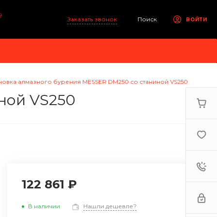
9
Заказать звонок
Поиск
ВОЙТИ
новка алмазного бурения MESSER DM250 со станиной VS250
ной VS250
122 861 ₽
В наличии
Нашли дешевле?