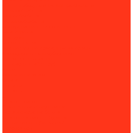
Вилочные погрузчики
Станки и оборудование для производства
Деревообработка
Камнеобработка
Металлообработка
Оборудование для автосервисов
Балансировка
Инструмент
Мойка и чистка
Комплектующие и расходные материалы
Аксессуары для снегоуборщиков
Для затирочных машин
Для сварки и пайки труб
Акции
Оформление заказа
Оплата
Доставка
Контакты
...
Каталог товаров
Строительное оборудование
Резка и сверление бетона
Установки алмазного бурения
Ручные резчики (бензорезы)
Перфораторы