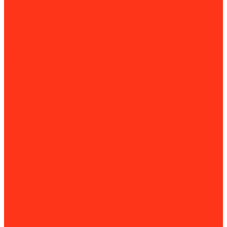
Бензогенераторы
Газовые генераторы
Дизель-генераторы
Дизельные электростанции
Комплектующие для генераторов
Сварочные генераторы
Инструменты
Динамометрический инструмент
Динамометрические ключи
Динамометрические отвертки
Измерительная техника
Штангенциркули
Пневмоинструмент
Пневматические заклёпочники
Пневматические нейлеры
Пневматические отбойные молотки
Пневматические пилы
Пневмогайковерты
Пневмопробойники
Пневмостеплеры
Строительные пистолеты
Электроинструменты
УШМ и болгарки
Комплектующие для ручных шлифовальных машин
Дрели