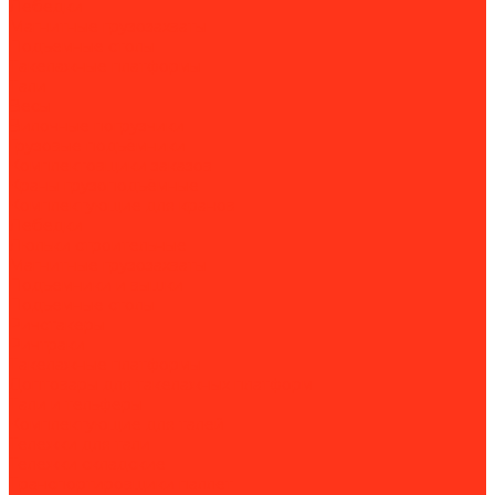
Лебедки
Магнитные грузозахваты
Подъемные столы
Такелажные платформы
Тали
Весы
Вилочные погрузчики
Грузовые подъёмники
Комплектовщики заказов
Краны грузоподъёмные
Комплектующие для кранов
Лебедки
Люльки строительные
Магнитные грузозахваты
Подъемники и вышки
Подъемные столы
Ричстакеры
Ричтраки
Такелажные платформы
Доптовары для такелажных платформ
Тали и тельферы
Комплектующие для талей
Тележки для тали
Тележки складские
Транспортировщики паллет