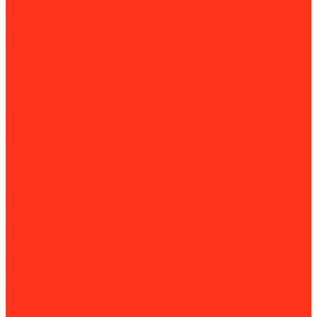
Триммеры
Дорожно-строительная техника и оборудование
Виброплиты
Двигатели для виброплит
Комплектующие для виброплит
Швонарезчики
Комплектующие для швонарезчиков
Разметочные машины
Комплектующие для разметочных машин
Раздельщики трещин
Диски для разделки трещин
Комплектующие для раздельщиков трещин
Демаркировщики
Катки
Комплектующие для дорожных катков
Копры для забивания столбов
Комплектующие к установкам для забивания столбов
Машины для забивания труб
Осветительные мачты
Комлектующие для осветительных вышек
Отбойные молотки
Комплектующие для отбойных молотков
Пневмопробойники
Комплектующие для пневмопробойников
Генераторы