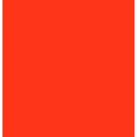
Пневмоинструмент
Пневматические заклёпочники
Пневматические пилы
Пневматические пистолеты
Пневмогайковёрты
Пневмоотбойники
Пневмопробойники
Алмазная оснастка
Алмазные коронки
Алмазные диски
Восстановление алмазных дисков
Восстановление алмазных коронок
Сегменты для алмазных дисков
Сегменты для алмазных коронок
Алмазные чашки
Алмазные зачистные круги (КЛТ)
Алмазные фрезы
Алмазные пильные цепи
Алмазные канаты
Губки алмазные шлифовальные
Садовая техника
Аэраторы и скарификаторы
Бензопилы
Комплектующие для бензопил
Воздуходувки