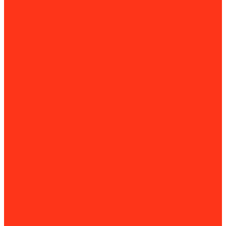
Пневмоинструмент
Климатическое оборудование
Вентиляционные установки
Водяные тепловентиляторы
Инфракрасные нагреватели
Оборудование для уборки и клининга
Мойки высокого давления
Парогенераторы
Подметальные машины
Работа с трубами
Видеоинспекция
Заморозка труб
Клуппы и резьбонарезные станки
Сверлильные станки
Вертикально-сверлильные станки
Магнитно-сверлильные станки
Рельсосверлильные станки
Силовая техника
Аккумуляторы
Газовые компрессоры
Генераторы
Складская и грузоподъёмная техника
Грузоподъёмное оборудование
Весы