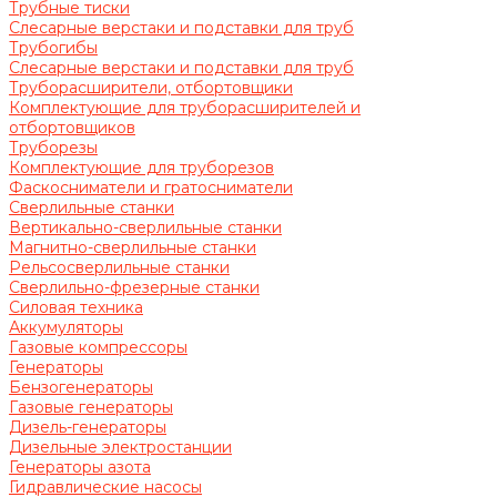
Трубные тиски
Слесарные верстаки и подставки для труб
Трубогибы
Слесарные верстаки и подставки для труб
Труборасширители, отбортовщики
Комплектующие для труборасширителей и
отбортовщиков
Труборезы
Комплектующие для труборезов
Фаскосниматели и гратосниматели
Сверлильные станки
Вертикально-сверлильные станки
Магнитно-сверлильные станки
Рельсосверлильные станки
Сверлильно-фрезерные станки
Силовая техника
Аккумуляторы
Газовые компрессоры
Генераторы
Бензогенераторы
Газовые генераторы
Дизель-генераторы
Дизельные электростанции
Генераторы азота
Гидравлические насосы