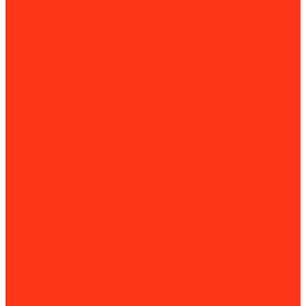
Резчики швов
Резчики кровли
Штроборезы
Стенорезные машины
Канатные машины
Работа с арматурой
Арматурные ножницы и болторезы
Вязка арматуры
Станки для гибки и резки
Устройство полов
Демаркировщики
Затирочные машины
Мозаично-шлифовальные машины
Паркетошлифовальные машины
Стрипперы для пола
Строгальные машины
Фрезеровальные машины
Химические составы для обработки пола
Работа с раствором
Бетономешалки
Миксеры строительные
Пенобетонные установки
Растворонасосы
Растворосмесители
Системы транспортировки сыпучих грузов