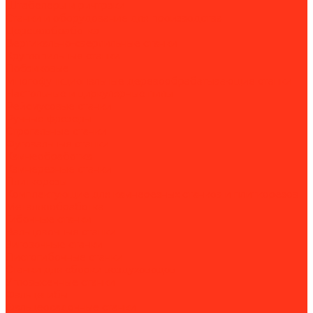
Штабелеры и ричтраки
Станки и оборудование для производства
Деревообработка
Вертикально-сверлильные станки
Круглопильные станки
Лобзиковые
Многофункциональные деревообрабатывающие станки
Настольные и циркулярные пилы
Рейсмусовые станки
Ручные фрезеры
Строгальные станки
Фуговальные станки
Камнеобработка
Камнерезные станки
Плиткорезы
Комплектующие для камнерезных станков и плиткорезов
Металлообработка
Гибочные станки
Вальцовочные станки
Зиговочные станки
Листогибочные станки
Станки для сборки воздуховодов
Угловысечные станки
Фальцегибы
Фальцеосадочные станки