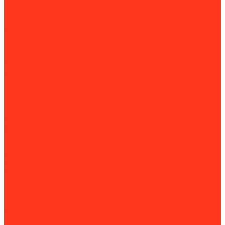
ИБП
Компрессоры
Винтовые компрессоры
Дизельные компрессоры
Дополнительное оборудование
Поршневые компрессоры
Прицепы для компрессоров
Сварочное оборудование
Аппараты для очистки и пассивации сварочных швов
Воздушно-плазменная резка (CUT)
Комплектующие для сварочных аппаратов
Контактная и точечная сварка
Сварочные генераторы
Сварочные инверторы
Аргонодуговая сварка (TIG)
Полуавтоматическая сварка (MIG/MAG)
Ручная дуговая сварка (MMA)
Сварка под флюсом SAW / FCAW
Сварочные позиционеры
Стабилизаторы напряжения
Складская и грузоподъёмная техника
Грузоподъёмное оборудование
Грузовые подъёмники
Домкраты
Краны грузоподъёмные