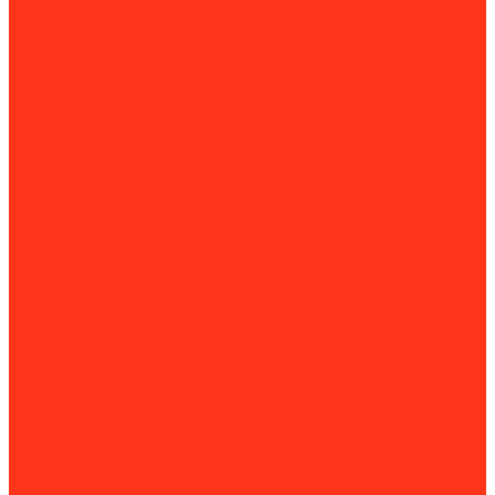
Аппараты раструбной сварки
Аппараты стыковой сварки
Горелки для труб
Комплектующие для пайки и сварки труб
Паяльники для труб
Слесарные верстаки и подставки для труб
Термофены (паяльные фены)
Фиксаторы и позиционеры для сварки
Пресс-инструмент
Промывочные насосы
Прочистные машины
Насадки и спирали для прочистных машин
Сабельные и дисковые пилы
Комплектующие и расходные материалы для сабельных
пил
Специальные ключи
Трубные и газовые ключи
Трубные тиски
Слесарные верстаки и подставки для труб
Трубогибы
Слесарные верстаки и подставки для труб
Труборасширители, отбортовщики
Комплектующие для труборасширителей и
отбортовщиков
Труборезы