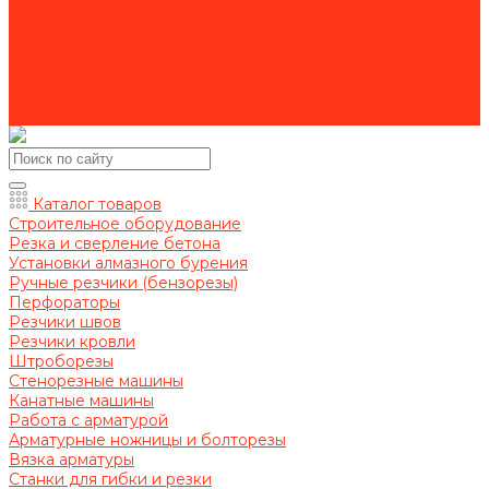
Рукава для мотопомп
Акции
Оформление заказа
Оплата
Доставка
Контакты
Каталог товаров
Строительное оборудование
Резка и сверление бетона
Установки алмазного бурения
Ручные резчики (бензорезы)
Перфораторы
Резчики швов
Резчики кровли
Штроборезы
Стенорезные машины
Канатные машины
Работа с арматурой
Арматурные ножницы и болторезы
Вязка арматуры
Станки для гибки и резки