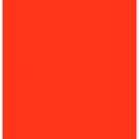
Комплектующие для труборезов
Фаскосниматели и гратосниматели
Сверлильные станки
Вертикально-сверлильные станки
Магнитно-сверлильные станки
Рельсосверлильные станки
Сверлильно-фрезерные станки
Силовая техника
Аккумуляторы
Газовые компрессоры
Генераторы
Бензогенераторы
Блоки АВР
Двигатели для генераторов
Газовые генераторы
Дизель-генераторы
Дизельные электростанции
Блоки АВР
Контейнеры для ДГУ
Прицепы для ДГУ
Генераторы азота
Гидравлические насосы
Гидростанции
Комплектующие для гидростанций
Двигатели