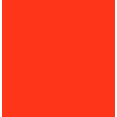
Торкрет-установки
Штукатурные машины
Штукатурные мини-станции
Вибротехника
Виброплиты
Виброрейки
Секционные виброрейки
Вибростолы и виброплощадки
Вибротрамбовки
Глубинные вибраторы
Катки
Площадочные и внешние вибраторы
Площадочные и внешние вибраторы
Окрасочное оборудование
Краскопульты
Окрасочные аппараты
Пескоструйное оборудование
Дробеструйные машины
Пескоструйные камеры
Пескоструйные машины
Установки антикоррозийной защиты
Пистолеты
Гвоздезабивные пистолеты (нейлеры)
Пистолеты для клея и герметиков
Скобозабивные пистолеты (степлеры)