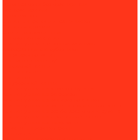
Вулканизаторы и борторасширители
Борторасширители
Вулканизаторы
Стенды для проточки и правки дисков
Стенды сход-развала
Стойки трансмиссионные
Шиномонтажные стенды
Комплектующие и расходные материалы
Аксессуары для снегоуборщиков
Для затирочных машин
Для сварки и пайки труб
Для силовой техники
Для спецтехники
Для станков
Для уборочной техники
Комплектующие для алмазного бурения
Комплектующие для бензорезов
Комплектующие для камнерезных станков
Комплектующие для магнитно-сверлильных станков
Комплектующие для резьбонарезного инструмента
Комплектующие для строительной техники
Комплектующие для шлиф. машин
Оснастка для резчиков кровли
Пильные диски
Расходники для фрезеровальных машин