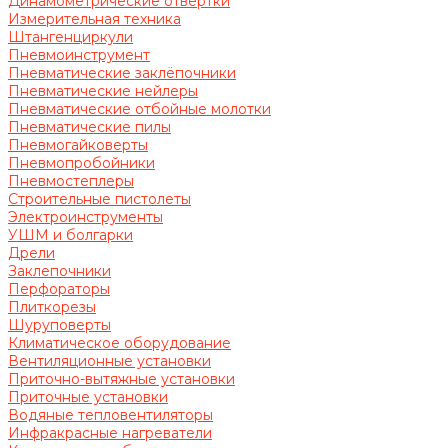
Динамометрические отвертки
Измерительная техника
Штангенциркули
Пневмоинструмент
Пневматические заклёпочники
Пневматические нейлеры
Пневматические отбойные молотки
Пневматические пилы
Пневмогайковерты
Пневмопробойники
Пневмостеплеры
Строительные пистолеты
Электроинструменты
УШМ и болгарки
Дрели
Заклепочники
Перфораторы
Плиткорезы
Шуруповерты
Климатическое оборудование
Вентиляционные установки
Приточно-вытяжные установки
Приточные установки
Водяные тепловентиляторы
Инфракрасные нагреватели