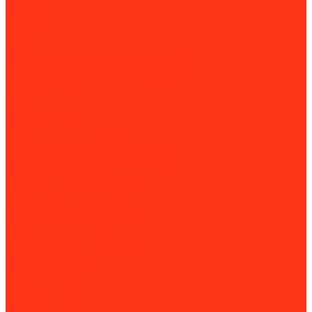
Борфрезы
Спиральные свёрла
Заклепочники
Заклёпки
Комплектующие для заклепочников
Перфораторы
Алмазные коронки для перфоратора
Буры и пики для перфораторов
Плиткорезы
Шуруповерты
Климатическое оборудование
Вентиляционные установки
Приточно-вытяжные установки
Приточные установки
Водяные тепловентиляторы
Инфракрасные нагреватели
Конвекторы и обогреватели
Внутрипольные конвекторы
Кондиционеры и сплит-системы
Мобильные кондиционеры
Котлы отопления
Газовые котлы
Дизельные котлы
Твердотопливные котлы
Электрические котлы