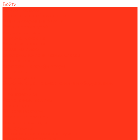
Войти
Каталог товаров
Строительное оборудование
Резка и сверление бетона
Работа с арматурой
Устройство полов
Алмазная оснастка
Алмазные коронки
Алмазные диски
Восстановление алмазных дисков
Садовая техника
Аэраторы и скарификаторы
Бензопилы
Воздуходувки
Дорожно-строительная техника и оборудование
Виброплиты
Швонарезчики
Разметочные машины
Генераторы
Бензогенераторы
Газовые генераторы
Дизель-генераторы
Инструменты
Динамометрический инструмент
Измерительная техника