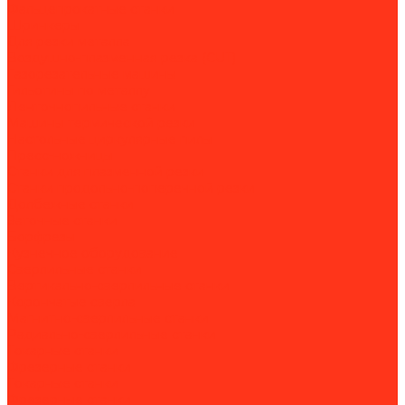
Фальцепрокатные станки
Шринкеры
Для резки металла
Воздушно-плазменная резка (CUT)
Газорезательные машины
Гильотины по металлу
Ленточнопильные станки
Машины термической резки
Настольные циркулярные пилы
Пресс-ножницы
Станки для плазменной резки
Станки продольно-поперечной резки
Долбежные станки
Заточные станки
Борфрезы
Кузнечное оборудование
Сверлильные станки
Вертикально-сверлильные станки
Корончатые сверла
Магнитно-сверлильные станки
Радиально-сверлильные станки
Токарные станки
Фрезерные станки
Токарные станки
Фрезерные станки