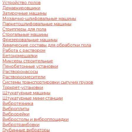
Устройство полов
Демаркировщики
Затирочные машины
Мозаично-шлифовальные машины
Паркетошлифовальные машины
Стрипперы для пола
Строгальные машины
Фрезеровальные машины
Химические составы для обработки пола
Работа с раствором
Бетономешалки
Миксеры строительные
Пенобетонные установки
Растворонасосы
Растворосмесители
Системы транспортировки сыпучих грузов
Торкрет-установки
Штукатурные машины
Штукатурные мини-станции
Вибротехника
Виброплиты
Виброрейки
Вибростолы и виброплощадки
Вибротрамбовки
Глубинные вибраторы