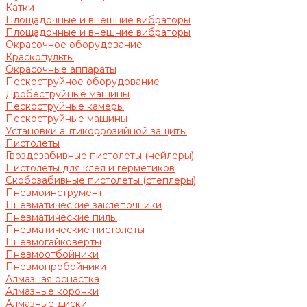
Катки
Площадочные и внешние вибраторы
Площадочные и внешние вибраторы
Окрасочное оборудование
Краскопульты
Окрасочные аппараты
Пескоструйное оборудование
Дробеструйные машины
Пескоструйные камеры
Пескоструйные машины
Установки антикоррозийной защиты
Пистолеты
Гвоздезабивные пистолеты (нейлеры)
Пистолеты для клея и герметиков
Скобозабивные пистолеты (степлеры)
Пневмоинструмент
Пневматические заклёпочники
Пневматические пилы
Пневматические пистолеты
Пневмогайковёрты
Пневмоотбойники
Пневмопробойники
Алмазная оснастка
Алмазные коронки
Алмазные диски