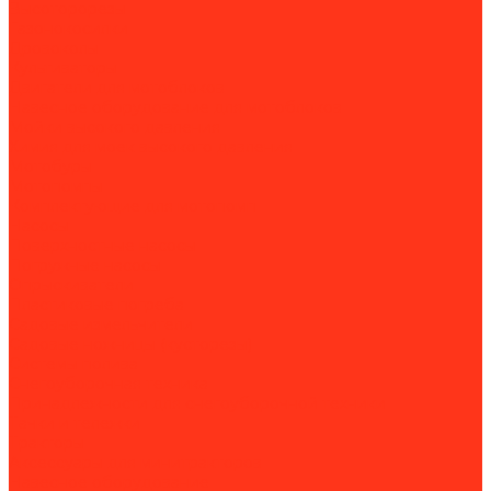
Высоторорезы
Газонокосилки
Дровоколы
Культиваторы
Двигатели для мотоблоков
Навесное оборудование для мотоблоков
Мойки высокого давления
Химия для моек высокого давления
Мотобуры
Мотопомпы
Комплектующие для мотопомп
Насосы
Поверхностные насосы
Погружные насосы
Опрыскиватели
Пластиковые погреба
Садовые измельчители
Садовые ножницы (кусторезы)
Системы полива
Снегоуборочная техника
Принадлежности для снегоуборочной техники
Тачки и тележки
Тракторы
Аксессуары для минитракторов
Навесное оборудование