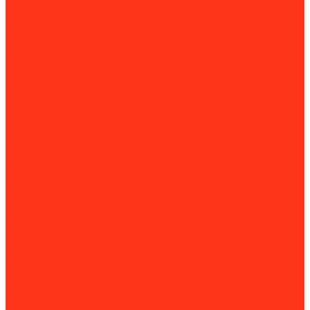
Оборудование для автосервисов
Балансировка
Балансировочные стенды
Инструмент
Гайколомы
Гайкорезы
Динамометрические ключи
Динамометрические отвертки
Инструментальные тележки
Пневмогайковерты
Трубогибы
Мойка и чистка
Мойка деталей
Мойка колес
Мойки высокого давления
Пескоструйные камеры
Пылесосы для авто
Подъем
Гаражные краны
Домкраты
Доптовары для домкратов
Подъемники
Подъёмные столы
Прессы гидравлические
Шиномонтажное оборудование