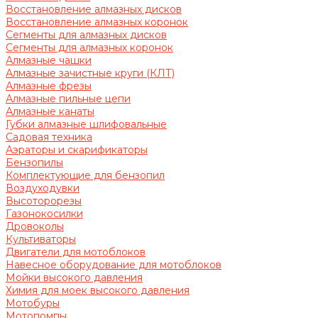
Восстановление алмазных дисков
Восстановление алмазных коронок
Сегменты для алмазных дисков
Сегменты для алмазных коронок
Алмазные чашки
Алмазные зачистные круги (КЛТ)
Алмазные фрезы
Алмазные пильные цепи
Алмазные канаты
Губки алмазные шлифовальные
Садовая техника
Аэраторы и скарификаторы
Бензопилы
Комплектующие для бензопил
Воздуходувки
Высоторорезы
Газонокосилки
Дровоколы
Культиваторы
Двигатели для мотоблоков
Навесное оборудование для мотоблоков
Мойки высокого давления
Химия для моек высокого давления
Мотобуры
Мотопомпы