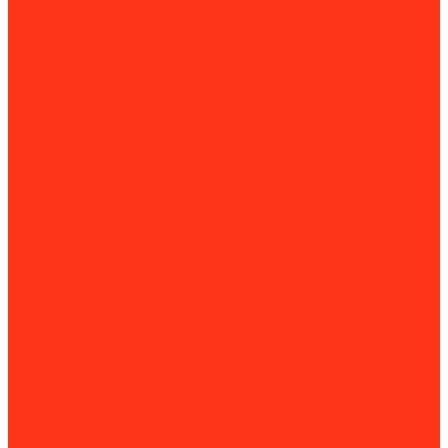
Парогенераторы
Рециркуляторы бактерицидные
Тепловые завесы
Тепловые пушки
Установки для прогрева бетона
Принадлежности для установок прогрева бетона
Оборудование для уборки и клининга
Мойки высокого давления
Химия для моек высокого давления
Парогенераторы
Подметальные машины
Поломоечные машины
Посты дезинфекции
Промышленные пылесосы
Комплектующие для промышленных пылесосов
Рециркуляторы
Работа с трубами
Видеоинспекция
Заморозка труб
Клуппы и резьбонарезные станки
Комплектующие для клуппов и резьбонарезных станков
Слесарные верстаки и подставки для труб
Опрессовщики
Пайка и сварка труб