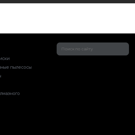
иски
ные пылесосы
ы
алмазного