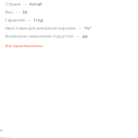
Страна
—
Китай
Вес
—
36
Гарантия
—
1 год
Хвостовик для алмазной коронки
—
1¼″
Возможно сверление под углом
—
да
Все характеристики
и;