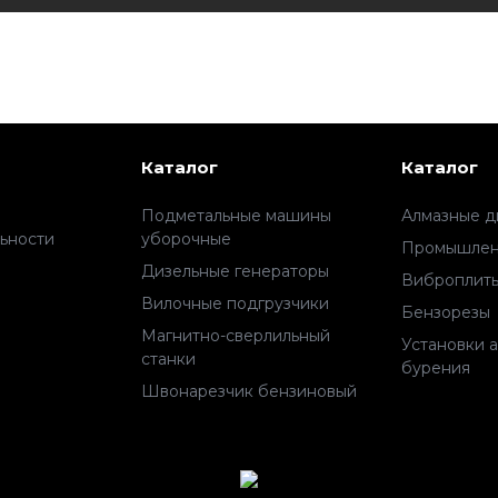
Каталог
Каталог
Подметальные машины
Алмазные д
ьности
уборочные
Промышлен
Дизельные генераторы
Виброплит
Вилочные подгрузчики
Бензорезы
Магнитно-сверлильный
Установки 
станки
бурения
Швонарезчик бензиновый