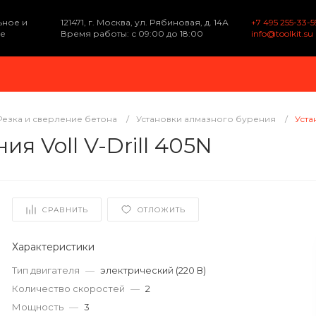
ьное и
121471, г. Москва, ул. Рябиновая, д. 14А
+7 495 255-33-5
е
Время работы: с 09:00 до 18:00
info@toolkit.su
Резка и сверление бетона
/
Установки алмазного бурения
/
Уста
я Voll V-Drill 405N
СРАВНИТЬ
ОТЛОЖИТЬ
Характеристики
Тип двигателя
—
электрический (220 В)
Количество скоростей
—
2
Мощность
—
3