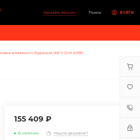
9
Заказать звонок
Поиск
ВОЙТИ
новка алмазного бурения Voll V-Drill 405N
155 409 ₽
В наличии
Нашли дешевле?