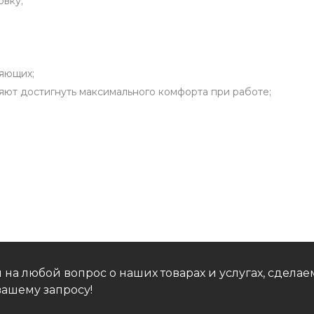
овку;
ляющих;
ют достигнуть максимального комфорта при работе;
 на любой вопрос о наших товарах и услугах, сдел
ашему запросу!