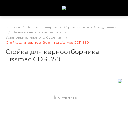
Главная
/
Каталог товаров
/
Строительное оборудование
/
Резка и сверление бетона
/
Установки алмазного бурения
/
Стойка для керноотборника Lissmac CDR 350
Стойка для керноотборника
Lissmac CDR 350
СРАВНИТЬ