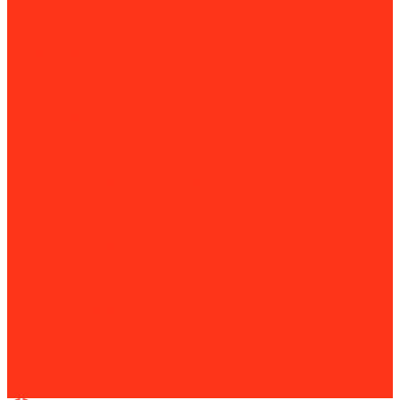
Шиномонтажные стенды
Комплектующие и расходные материалы
Аксессуары для снегоуборщиков
Для затирочных машин
Для сварки и пайки труб
Для силовой техники
Для спецтехники
Для станков
Для уборочной техники
Комплектующие для алмазного бурения
Комплектующие для бензорезов
Комплектующие для камнерезных станков
Комплектующие для магнитно-сверлильных станков
Комплектующие для резьбонарезного инструмента
Комплектующие для строительной техники
Комплектующие для шлиф. машин
Оснастка для резчиков кровли
Пильные диски
Расходники для фрезеровальных машин
Рукава для мотопомп
Акции
Оформление заказа
Оплата
Доставка
Контакты