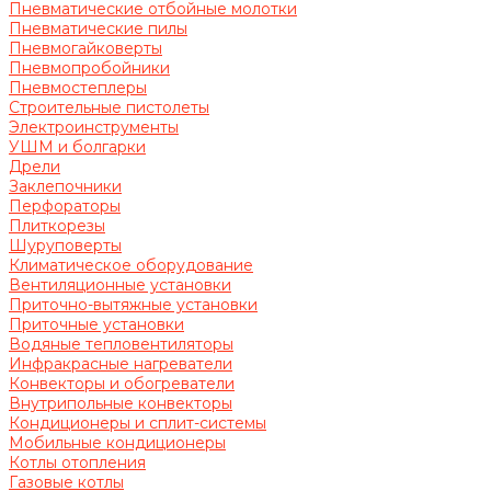
Пневматические отбойные молотки
Пневматические пилы
Пневмогайковерты
Пневмопробойники
Пневмостеплеры
Строительные пистолеты
Электроинструменты
УШМ и болгарки
Дрели
Заклепочники
Перфораторы
Плиткорезы
Шуруповерты
Климатическое оборудование
Вентиляционные установки
Приточно-вытяжные установки
Приточные установки
Водяные тепловентиляторы
Инфракрасные нагреватели
Конвекторы и обогреватели
Внутрипольные конвекторы
Кондиционеры и сплит-системы
Мобильные кондиционеры
Котлы отопления
Газовые котлы