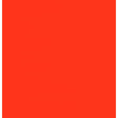
Динамометрические ключи
Динамометрические отвертки
Инструментальные тележки
Пневмогайковерты
Трубогибы
Мойка и чистка
Мойка деталей
Мойка колес
Мойки высокого давления
Пескоструйные камеры
Пылесосы для авто
Подъем
Гаражные краны
Домкраты
Доптовары для домкратов
Подъемники
Подъёмные столы
Прессы гидравлические
Шиномонтажное оборудование
Вулканизаторы и борторасширители
Борторасширители
Вулканизаторы
Стенды для проточки и правки дисков
Стенды сход-развала
Стойки трансмиссионные