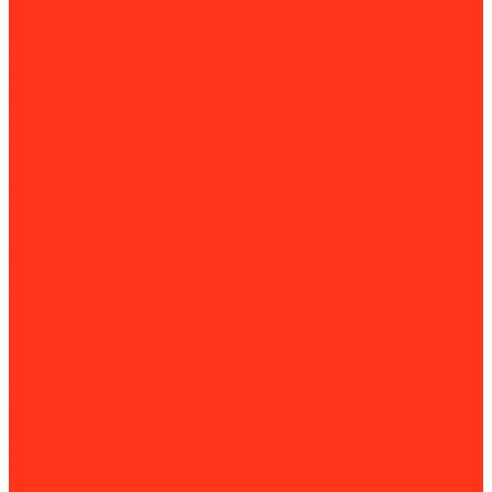
Грузовые подъёмники
Комплектовщики заказов
Краны грузоподъёмные
Комплектующие для кранов
Лебедки
Люльки строительные
Магнитные грузозахваты
Подъемники и вышки
Подъемные столы
Ричстакеры
Ричтраки
Такелажные платформы
Доптовары для такелажных платформ
Тали и тельферы
Комплектующие для талей
Тележки для тали
Тележки складские
Транспортировщики паллет
Штабелеры и ричтраки
Станки и оборудование для производства
Деревообработка
Вертикально-сверлильные станки
Круглопильные станки
Лобзиковые
Многофункциональные деревообрабатывающие станки