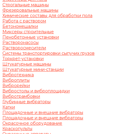
Строгальные машины
Фрезеровальные машины
Химические составы для обработки пола
Работа с раствором
Бетономешалки
Миксеры строительные
Пенобетонные установки
Растворонасосы
Растворосмесители
Системы транспортировки сыпучих грузов
Торкрет-установки
Штукатурные машины
Штукатурные мини-станции
Вибротехника
Виброплиты
Виброрейки
Вибростолы и виброплощадки
Вибротрамбовки
Глубинные вибраторы
Катки
Площадочные и внешние вибраторы
Площадочные и внешние вибраторы
Окрасочное оборудование
Краскопульты