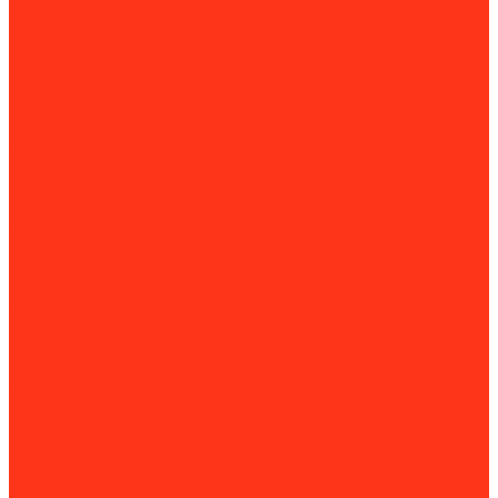
Мойки высокого давления
Парогенераторы
Подметальные машины
Работа с трубами
Видеоинспекция
Заморозка труб
Клуппы и резьбонарезные станки
Сверлильные станки
Вертикально-сверлильные станки
Магнитно-сверлильные станки
Рельсосверлильные станки
Силовая техника
Аккумуляторы
Газовые компрессоры
Генераторы
Складская и грузоподъёмная техника
Грузоподъёмное оборудование
Весы
Вилочные погрузчики
Станки и оборудование для производства
Деревообработка
Камнеобработка
Металлообработка
Оборудование для автосервисов
Балансировка