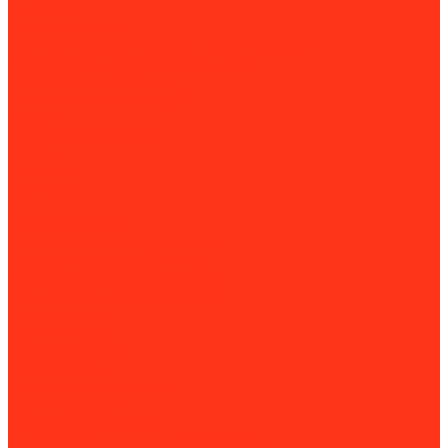
Инструмент
Мойка и чистка
Комплектующие и расходные материалы
Аксессуары для снегоуборщиков
Для затирочных машин
Для сварки и пайки труб
Акции
Оформление заказа
Оплата
Доставка
Контакты
...
Каталог товаров
Строительное оборудование
Резка и сверление бетона
Установки алмазного бурения
Ручные резчики (бензорезы)
Перфораторы
Резчики швов
Резчики кровли
Штроборезы
Стенорезные машины
Канатные машины
Работа с арматурой
Арматурные ножницы и болторезы