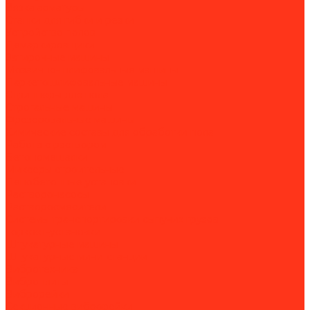
Вязка арматуры
Станки для гибки и резки
Устройство полов
Демаркировщики
Затирочные машины
Мозаично-шлифовальные машины
Паркетошлифовальные машины
Стрипперы для пола
Строгальные машины
Фрезеровальные машины
Химические составы для обработки пола
Работа с раствором
Бетономешалки
Миксеры строительные
Пенобетонные установки
Растворонасосы
Растворосмесители
Системы транспортировки сыпучих грузов
Торкрет-установки
Штукатурные машины
Штукатурные мини-станции
Вибротехника
Виброплиты
Виброрейки
Секционные виброрейки