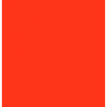
Алмазная оснастка
Алмазные коронки
Алмазные диски
Восстановление алмазных дисков
Восстановление алмазных коронок
Сегменты для алмазных дисков
Сегменты для алмазных коронок
Алмазные чашки
Алмазные зачистные круги (КЛТ)
Алмазные фрезы
Алмазные пильные цепи
Алмазные канаты
Губки алмазные шлифовальные
Садовая техника
Аэраторы и скарификаторы
Бензопилы
Комплектующие для бензопил
Воздуходувки
Высоторорезы
Газонокосилки
Дровоколы
Культиваторы
Двигатели для мотоблоков
Навесное оборудование для мотоблоков
Мойки высокого давления