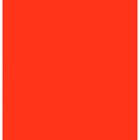
Оборудование для уборки и клининга
Мойки высокого давления
Химия для моек высокого давления
Парогенераторы
Подметальные машины
Поломоечные машины
Посты дезинфекции
Промышленные пылесосы
Комплектующие для промышленных пылесосов
Рециркуляторы
Работа с трубами
Видеоинспекция
Заморозка труб
Клуппы и резьбонарезные станки
Комплектующие для клуппов и резьбонарезных станков
Слесарные верстаки и подставки для труб
Опрессовщики
Пайка и сварка труб
Аппараты раструбной сварки
Аппараты стыковой сварки
Горелки для труб
Комплектующие для пайки и сварки труб
Паяльники для труб
Слесарные верстаки и подставки для труб
Термофены (паяльные фены)