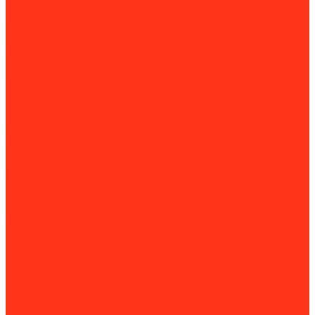
Вибростолы и виброплощадки
Вибротрамбовки
Глубинные вибраторы
Катки
Площадочные и внешние вибраторы
Площадочные и внешние вибраторы
Окрасочное оборудование
Краскопульты
Окрасочные аппараты
Пескоструйное оборудование
Дробеструйные машины
Пескоструйные камеры
Пескоструйные машины
Установки антикоррозийной защиты
Пистолеты
Гвоздезабивные пистолеты (нейлеры)
Пистолеты для клея и герметиков
Скобозабивные пистолеты (степлеры)
Пневмоинструмент
Пневматические заклёпочники
Пневматические пилы
Пневматические пистолеты
Пневмогайковёрты
Пневмоотбойники
Пневмопробойники