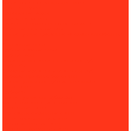
Фиксаторы и позиционеры для сварки
Пресс-инструмент
Промывочные насосы
Прочистные машины
Насадки и спирали для прочистных машин
Сабельные и дисковые пилы
Комплектующие и расходные материалы для сабельных
пил
Специальные ключи
Трубные и газовые ключи
Трубные тиски
Слесарные верстаки и подставки для труб
Трубогибы
Слесарные верстаки и подставки для труб
Труборасширители, отбортовщики
Комплектующие для труборасширителей и
отбортовщиков
Труборезы
Комплектующие для труборезов
Фаскосниматели и гратосниматели
Сверлильные станки
Вертикально-сверлильные станки
Магнитно-сверлильные станки
Рельсосверлильные станки
Сверлильно-фрезерные станки