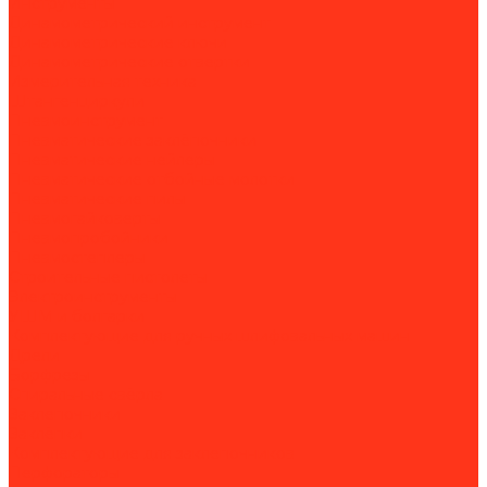
Инструменты
Динамометрический инструмент
Динамометрические ключи
Динамометрические отвертки
Измерительная техника
Штангенциркули
Пневмоинструмент
Пневматические заклёпочники
Пневматические нейлеры
Пневматические отбойные молотки
Пневматические пилы
Пневмогайковерты
Пневмопробойники
Пневмостеплеры
Строительные пистолеты
Электроинструменты
УШМ и болгарки
Комплектующие для ручных шлифовальных машин
Дрели
Борфрезы
Спиральные свёрла
Заклепочники
Заклёпки
Комплектующие для заклепочников
Перфораторы