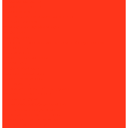
Алмазная оснастка
Алмазные коронки
Алмазные диски
Восстановление алмазных дисков
Садовая техника
Аэраторы и скарификаторы
Бензопилы
Воздуходувки
Дорожно-строительная техника и оборудование
Виброплиты
Швонарезчики
Разметочные машины
Генераторы
Бензогенераторы
Газовые генераторы
Дизель-генераторы
Инструменты
Динамометрический инструмент
Измерительная техника
Пневмоинструмент
Климатическое оборудование
Вентиляционные установки
Водяные тепловентиляторы
Инфракрасные нагреватели
Оборудование для уборки и клининга