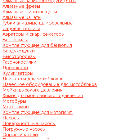
Алмазные зачистные круги (КЛТ)
Алмазные фрезы
Алмазные пильные цепи
Алмазные канаты
Губки алмазные шлифовальные
Садовая техника
Аэраторы и скарификаторы
Бензопилы
Комплектующие для бензопил
Воздуходувки
Высоторорезы
Газонокосилки
Дровоколы
Культиваторы
Двигатели для мотоблоков
Навесное оборудование для мотоблоков
Мойки высокого давления
Химия для моек высокого давления
Мотобуры
Мотопомпы
Комплектующие для мотопомп
Насосы
Поверхностные насосы
Погружные насосы
Опрыскиватели