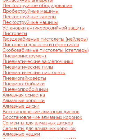
Окрасочные аппараты
Пескоструйное оборудование
Дробеструйные машины
Пескоструйные камеры
Пескоструйные машины
Установки антикоррозийной защиты
Пистолеты
Гвоздезабивные пистолеты (нейлеры)
Пистолеты для клея и герметиков
Скобозабивные пистолеты (степлеры)
Пневмоинструмент
Пневматические заклёпочники
Пневматические пилы
Пневматические пистолеты
Пневмогайковёрты
Пневмоотбойники
Пневмопробойники
Алмазная оснастка
Алмазные коронки
Алмазные диски
Восстановление алмазных дисков
Восстановление алмазных коронок
Сегменты для алмазных дисков
Сегменты для алмазных коронок
Алмазные чашки