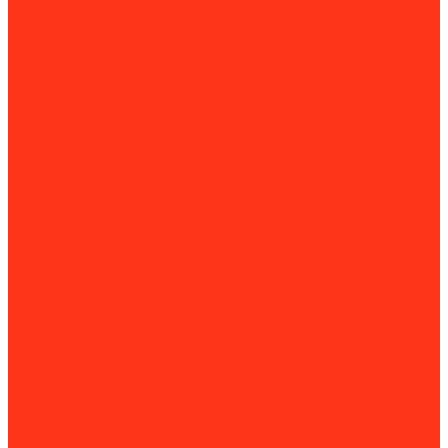
Ленточнопильные станки
Машины термической резки
Настольные циркулярные пилы
Пресс-ножницы
Станки для плазменной резки
Станки продольно-поперечной резки
Долбежные станки
Заточные станки
Борфрезы
Кузнечное оборудование
Сверлильные станки
Вертикально-сверлильные станки
Корончатые сверла
Магнитно-сверлильные станки
Радиально-сверлильные станки
Токарные станки
Фрезерные станки
Токарные станки
Фрезерные станки
Оборудование для автосервисов
Балансировка
Балансировочные стенды
Инструмент
Гайколомы
Гайкорезы