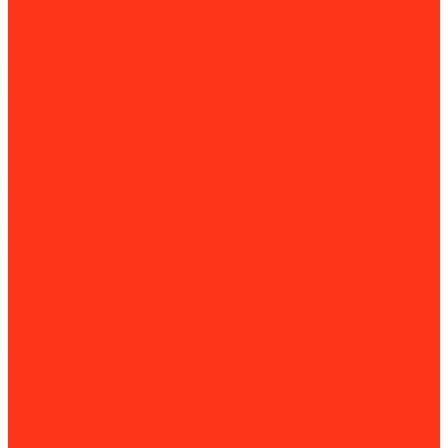
Настольные и циркулярные пилы
Рейсмусовые станки
Ручные фрезеры
Строгальные станки
Фуговальные станки
Камнеобработка
Камнерезные станки
Плиткорезы
Комплектующие для камнерезных станков и плиткорезов
Металлообработка
Гибочные станки
Вальцовочные станки
Зиговочные станки
Листогибочные станки
Станки для сборки воздуховодов
Угловысечные станки
Фальцегибы
Фальцеосадочные станки
Фальцепрокатные станки
Шринкеры
Для резки металла
Воздушно-плазменная резка (CUT)
Газорезательные машины
Гильотины по металлу