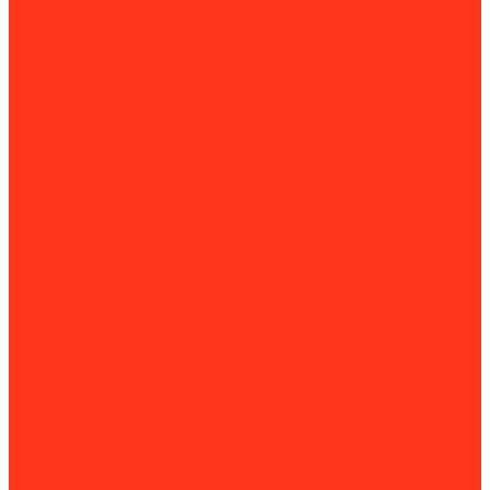
Химия для моек высокого давления
Мотобуры
Мотопомпы
Комплектующие для мотопомп
Насосы
Поверхностные насосы
Погружные насосы
Опрыскиватели
Пластиковые погреба
Садовые измельчители
Садовые ножницы (кусторезы)
Системы полива
Снегоуборочная техника
Принадлежности для снегоуборочной техники
Тачки и тележки
Тракторы
Аксессуары для минитракторов
Навесное оборудование
Триммеры
Дорожно-строительная техника и оборудование
Виброплиты
Двигатели для виброплит
Комплектующие для виброплит
Швонарезчики