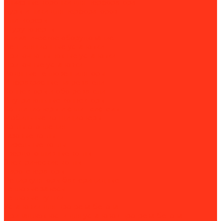
Алмазные коронки для перфоратора
Буры и пики для перфораторов
Плиткорезы
Шуруповерты
Климатическое оборудование
Вентиляционные установки
Приточно-вытяжные установки
Приточные установки
Водяные тепловентиляторы
Инфракрасные нагреватели
Конвекторы и обогреватели
Внутрипольные конвекторы
Кондиционеры и сплит-системы
Мобильные кондиционеры
Котлы отопления
Газовые котлы
Дизельные котлы
Твердотопливные котлы
Электрические котлы
Парогенераторы
Рециркуляторы бактерицидные
Тепловые завесы
Тепловые пушки
Установки для прогрева бетона
Принадлежности для установок прогрева бетона