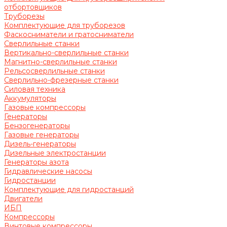
отбортовщиков
Труборезы
Комплектующие для труборезов
Фаскосниматели и гратосниматели
Сверлильные станки
Вертикально-сверлильные станки
Магнитно-сверлильные станки
Рельсосверлильные станки
Сверлильно-фрезерные станки
Силовая техника
Аккумуляторы
Газовые компрессоры
Генераторы
Бензогенераторы
Газовые генераторы
Дизель-генераторы
Дизельные электростанции
Генераторы азота
Гидравлические насосы
Гидростанции
Комплектующие для гидростанций
Двигатели
ИБП
Компрессоры
Винтовые компрессоры