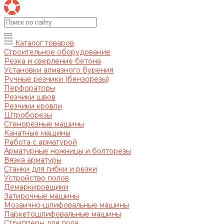
Каталог товаров
Строительное оборудование
Резка и сверление бетона
Установки алмазного бурения
Ручные резчики (бензорезы)
Перфораторы
Резчики швов
Резчики кровли
Штроборезы
Стенорезные машины
Канатные машины
Работа с арматурой
Арматурные ножницы и болторезы
Вязка арматуры
Станки для гибки и резки
Устройство полов
Демаркировщики
Затирочные машины
Мозаично-шлифовальные машины
Паркетошлифовальные машины
Стрипперы для пола