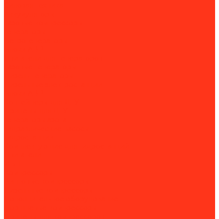
Силовая техника
Аккумуляторы
Газовые компрессоры
Генераторы
Бензогенераторы
Блоки АВР
Двигатели для генераторов
Газовые генераторы
Дизель-генераторы
Дизельные электростанции
Блоки АВР
Контейнеры для ДГУ
Прицепы для ДГУ
Генераторы азота
Гидравлические насосы
Гидростанции
Комплектующие для гидростанций
Двигатели
ИБП
Компрессоры
Винтовые компрессоры
Дизельные компрессоры
Дополнительное оборудование
Поршневые компрессоры
Прицепы для компрессоров