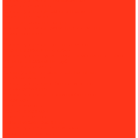
Комплектующие для швонарезчиков
Разметочные машины
Комплектующие для разметочных машин
Раздельщики трещин
Диски для разделки трещин
Комплектующие для раздельщиков трещин
Демаркировщики
Катки
Комплектующие для дорожных катков
Копры для забивания столбов
Комплектующие к установкам для забивания столбов
Машины для забивания труб
Осветительные мачты
Комлектующие для осветительных вышек
Отбойные молотки
Комплектующие для отбойных молотков
Пневмопробойники
Комплектующие для пневмопробойников
Генераторы
Бензогенераторы
Газовые генераторы
Дизель-генераторы
Дизельные электростанции
Комплектующие для генераторов
Сварочные генераторы