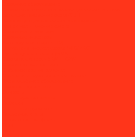
Сварочное оборудование
Аппараты для очистки и пассивации сварочных швов
Воздушно-плазменная резка (CUT)
Комплектующие для сварочных аппаратов
Контактная и точечная сварка
Сварочные генераторы
Сварочные инверторы
Аргонодуговая сварка (TIG)
Полуавтоматическая сварка (MIG/MAG)
Ручная дуговая сварка (MMA)
Сварка под флюсом SAW / FCAW
Сварочные позиционеры
Стабилизаторы напряжения
Складская и грузоподъёмная техника
Грузоподъёмное оборудование
Грузовые подъёмники
Домкраты
Краны грузоподъёмные
Лебедки
Магнитные грузозахваты
Подъемные столы
Такелажные платформы
Тали
Весы
Вилочные погрузчики