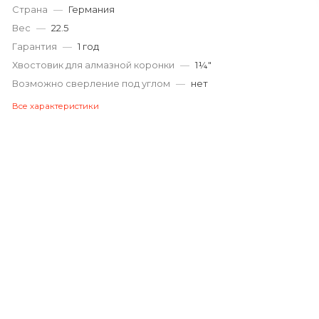
Страна
—
Германия
Вес
—
22.5
Гарантия
—
1 год
Хвостовик для алмазной коронки
—
1¼″
Возможно сверление под углом
—
нет
Все характеристики