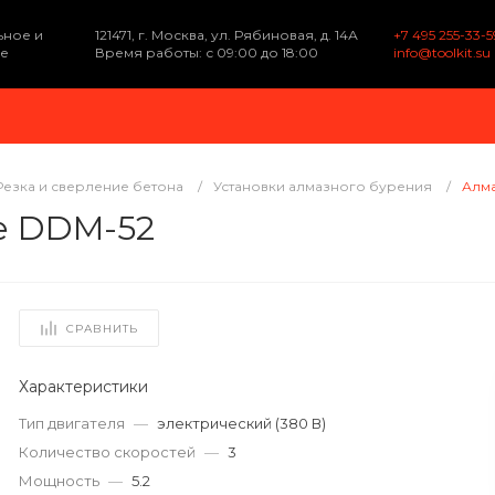
ьное и
121471, г. Москва, ул. Рябиновая, д. 14А
+7 495 255-33-5
е
Время работы: с 09:00 до 18:00
info@toolkit.su
Резка и сверление бетона
/
Установки алмазного бурения
/
Алма
ze DDM-52
СРАВНИТЬ
Характеристики
Тип двигателя
—
электрический (380 В)
Количество скоростей
—
3
Мощность
—
5.2