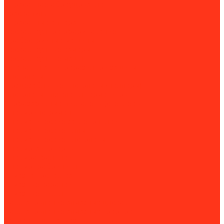
Окрасочное оборудование
Краскопульты
Окрасочные аппараты
Пескоструйное оборудование
Дробеструйные машины
Пескоструйные камеры
Пескоструйные машины
Установки антикоррозийной защиты
Пистолеты
Гвоздезабивные пистолеты (нейлеры)
Пистолеты для клея и герметиков
Скобозабивные пистолеты (степлеры)
Пневмоинструмент
Пневматические заклёпочники
Пневматические пилы
Пневматические пистолеты
Пневмогайковёрты
Пневмоотбойники
Пневмопробойники
Алмазная оснастка
Алмазные коронки
Алмазные диски
Восстановление алмазных дисков
Восстановление алмазных коронок
Сегменты для алмазных дисков