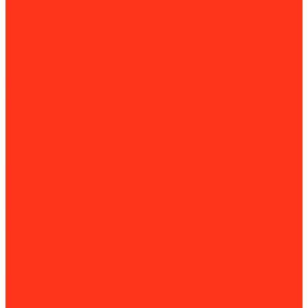
Магнитные грузозахваты
Подъемники и вышки
Подъемные столы
Ричстакеры
Ричтраки
Такелажные платформы
Доптовары для такелажных платформ
Тали и тельферы
Комплектующие для талей
Тележки для тали
Тележки складские
Транспортировщики паллет
Штабелеры и ричтраки
Станки и оборудование для производства
Деревообработка
Вертикально-сверлильные станки
Круглопильные станки
Лобзиковые
Многофункциональные деревообрабатывающие станки
Настольные и циркулярные пилы
Рейсмусовые станки
Ручные фрезеры
Строгальные станки
Фуговальные станки
Камнеобработка