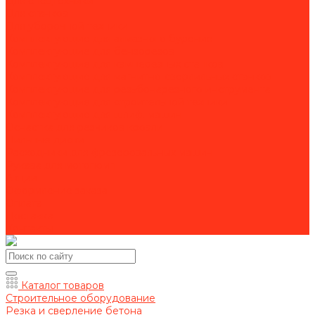
Для спецтехники
Для станков
Для уборочной техники
Комплектующие для алмазного бурения
Комплектующие для бензорезов
Комплектующие для камнерезных станков
Комплектующие для магнитно-сверлильных станков
Комплектующие для резьбонарезного инструмента
Комплектующие для строительной техники
Комплектующие для шлиф. машин
Оснастка для резчиков кровли
Пильные диски
Расходники для фрезеровальных машин
Рукава для мотопомп
Акции
Оформление заказа
Оплата
Доставка
Контакты
Каталог товаров
Строительное оборудование
Резка и сверление бетона