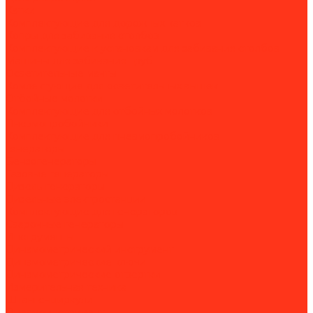
Катки
Комплектующие для дорожных катков
Копры для забивания столбов
Комплектующие к установкам для забивания столбов
Машины для забивания труб
Осветительные мачты
Комлектующие для осветительных вышек
Отбойные молотки
Комплектующие для отбойных молотков
Пневмопробойники
Комплектующие для пневмопробойников
Генераторы
Бензогенераторы
Газовые генераторы
Дизель-генераторы
Дизельные электростанции
Комплектующие для генераторов
Сварочные генераторы
Инструменты
Динамометрический инструмент
Динамометрические ключи
Динамометрические отвертки
Измерительная техника
Штангенциркули
Пневмоинструмент