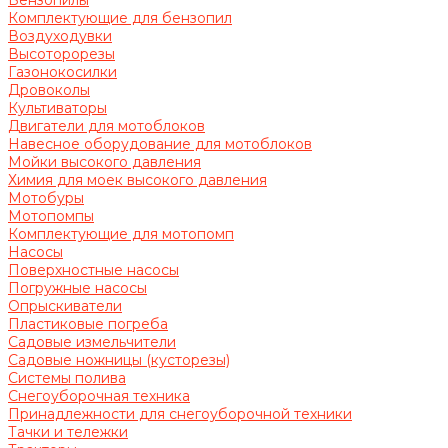
Бензопилы
Комплектующие для бензопил
Воздуходувки
Высоторорезы
Газонокосилки
Дровоколы
Культиваторы
Двигатели для мотоблоков
Навесное оборудование для мотоблоков
Мойки высокого давления
Химия для моек высокого давления
Мотобуры
Мотопомпы
Комплектующие для мотопомп
Насосы
Поверхностные насосы
Погружные насосы
Опрыскиватели
Пластиковые погреба
Садовые измельчители
Садовые ножницы (кусторезы)
Системы полива
Снегоуборочная техника
Принадлежности для снегоуборочной техники
Тачки и тележки