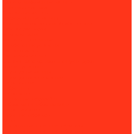
Паркетошлифовальные машины
Стрипперы для пола
Строгальные машины
Фрезеровальные машины
Химические составы для обработки пола
Работа с раствором
Бетономешалки
Миксеры строительные
Пенобетонные установки
Растворонасосы
Растворосмесители
Системы транспортировки сыпучих грузов
Торкрет-установки
Штукатурные машины
Штукатурные мини-станции
Вибротехника
Виброплиты
Виброрейки
Секционные виброрейки
Вибростолы и виброплощадки
Вибротрамбовки
Глубинные вибраторы
Катки
Площадочные и внешние вибраторы
Площадочные и внешние вибраторы