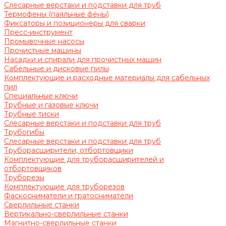
Слесарные верстаки и подставки для труб
Термофены (паяльные фены)
Фиксаторы и позиционеры для сварки
Пресс-инструмент
Промывочные насосы
Прочистные машины
Насадки и спирали для прочистных машин
Сабельные и дисковые пилы
Комплектующие и расходные материалы для сабельных
пил
Специальные ключи
Трубные и газовые ключи
Трубные тиски
Слесарные верстаки и подставки для труб
Трубогибы
Слесарные верстаки и подставки для труб
Труборасширители, отбортовщики
Комплектующие для труборасширителей и
отбортовщиков
Труборезы
Комплектующие для труборезов
Фаскосниматели и гратосниматели
Сверлильные станки
Вертикально-сверлильные станки
Магнитно-сверлильные станки