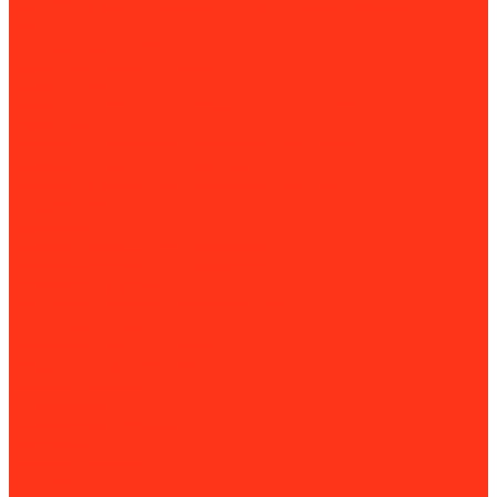
Комплектующие и расходные материалы для сабельных
пил
Специальные ключи
Трубные и газовые ключи
Трубные тиски
Слесарные верстаки и подставки для труб
Трубогибы
Слесарные верстаки и подставки для труб
Труборасширители, отбортовщики
Комплектующие для труборасширителей и
отбортовщиков
Труборезы
Комплектующие для труборезов
Фаскосниматели и гратосниматели
Сверлильные станки
Вертикально-сверлильные станки
Магнитно-сверлильные станки
Рельсосверлильные станки
Сверлильно-фрезерные станки
Силовая техника
Аккумуляторы
Газовые компрессоры
Генераторы
Бензогенераторы
Блоки АВР