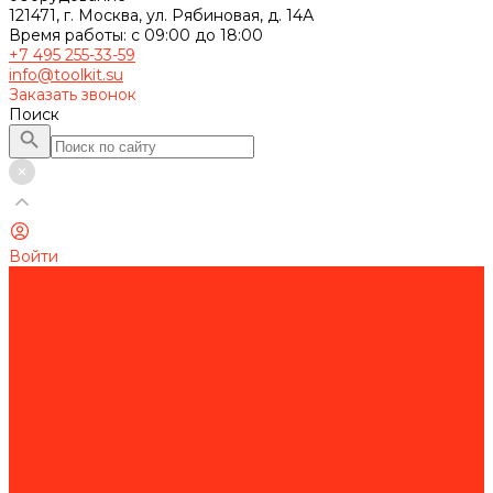
121471, г. Москва, ул. Рябиновая, д. 14А
Время работы: с 09:00 до 18:00
+7 495 255-33-59
info@toolkit.su
Заказать звонок
Поиск
Войти
Каталог товаров
Строительное оборудование
Резка и сверление бетона
Работа с арматурой
Устройство полов
Алмазная оснастка
Алмазные коронки
Алмазные диски
Восстановление алмазных дисков
Садовая техника
Аэраторы и скарификаторы