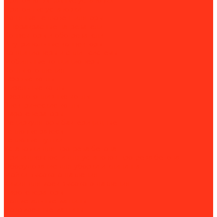
Приточно-вытяжные установки
Приточные установки
Водяные тепловентиляторы
Инфракрасные нагреватели
Конвекторы и обогреватели
Внутрипольные конвекторы
Кондиционеры и сплит-системы
Мобильные кондиционеры
Котлы отопления
Газовые котлы
Дизельные котлы
Твердотопливные котлы
Электрические котлы
Парогенераторы
Рециркуляторы бактерицидные
Тепловые завесы
Тепловые пушки
Установки для прогрева бетона
Принадлежности для установок прогрева бетона
Оборудование для уборки и клининга
Мойки высокого давления
Химия для моек высокого давления
Парогенераторы
Подметальные машины
Поломоечные машины