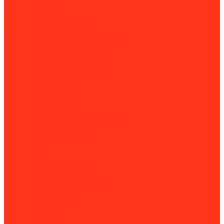
Заточные станки
Борфрезы
Кузнечное оборудование
Сверлильные станки
Вертикально-сверлильные станки
Корончатые сверла
Магнитно-сверлильные станки
Радиально-сверлильные станки
Токарные станки
Фрезерные станки
Токарные станки
Фрезерные станки
Оборудование для автосервисов
Балансировка
Балансировочные стенды
Инструмент
Гайколомы
Гайкорезы
Динамометрические ключи
Динамометрические отвертки
Инструментальные тележки
Пневмогайковерты
Трубогибы
Мойка и чистка
Мойка деталей