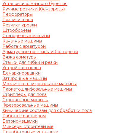
Установки алмазного бурения
Ручные резчики (бензорезы)
Перфораторы
Резчики швов
Резчики кровли
Штроборезы
Стенорезные машины
Канатные машины
Работа с арматурой
Арматурные ножницы и болторезы
Вязка арматуры
Станки для гибки и резки
Устройство полов
Демаркировщики
Затирочные машины
Мозаично-шлифовальные машины
Паркетошлифовальные машины
Стрипперы для пола
Строгальные машины
Фрезеровальные машины
Химические составы для обработки пола
Работа с раствором
Бетономешалки
Миксеры строительные
Пенобетонные установки