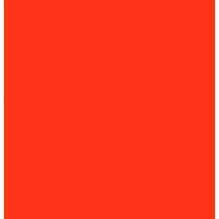
Двигатели для генераторов
Газовые генераторы
Дизель-генераторы
Дизельные электростанции
Блоки АВР
Контейнеры для ДГУ
Прицепы для ДГУ
Генераторы азота
Гидравлические насосы
Гидростанции
Комплектующие для гидростанций
Двигатели
ИБП
Компрессоры
Винтовые компрессоры
Дизельные компрессоры
Дополнительное оборудование
Поршневые компрессоры
Прицепы для компрессоров
Сварочное оборудование
Аппараты для очистки и пассивации сварочных швов
Воздушно-плазменная резка (CUT)
Комплектующие для сварочных аппаратов
Контактная и точечная сварка
Сварочные генераторы