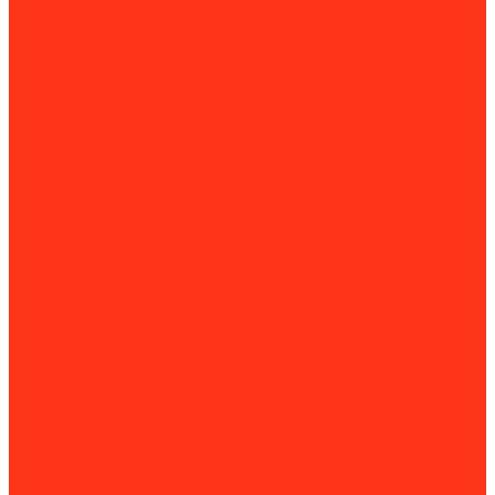
Погружные насосы
Опрыскиватели
Пластиковые погреба
Садовые измельчители
Садовые ножницы (кусторезы)
Системы полива
Снегоуборочная техника
Принадлежности для снегоуборочной техники
Тачки и тележки
Тракторы
Аксессуары для минитракторов
Навесное оборудование
Триммеры
Дорожно-строительная техника и оборудование
Виброплиты
Двигатели для виброплит
Комплектующие для виброплит
Швонарезчики
Комплектующие для швонарезчиков
Разметочные машины
Комплектующие для разметочных машин
Раздельщики трещин
Диски для разделки трещин
Комплектующие для раздельщиков трещин
Демаркировщики