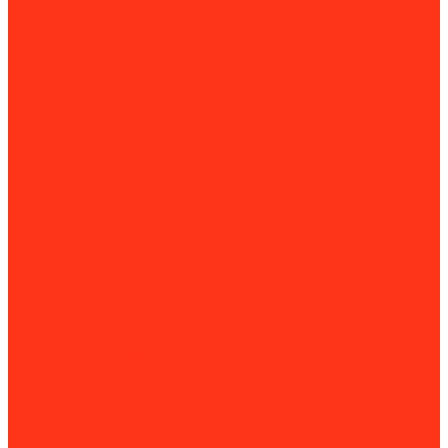
Камнерезные станки
Плиткорезы
Комплектующие для камнерезных станков и плиткорезов
Металлообработка
Гибочные станки
Вальцовочные станки
Зиговочные станки
Листогибочные станки
Станки для сборки воздуховодов
Угловысечные станки
Фальцегибы
Фальцеосадочные станки
Фальцепрокатные станки
Шринкеры
Для резки металла
Воздушно-плазменная резка (CUT)
Газорезательные машины
Гильотины по металлу
Ленточнопильные станки
Машины термической резки
Настольные циркулярные пилы
Пресс-ножницы
Станки для плазменной резки
Станки продольно-поперечной резки
Долбежные станки