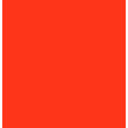
Бензопилы
Воздуходувки
Дорожно-строительная техника и оборудование
Виброплиты
Швонарезчики
Разметочные машины
Генераторы
Бензогенераторы
Газовые генераторы
Дизель-генераторы
Инструменты
Динамометрический инструмент
Измерительная техника
Пневмоинструмент
Климатическое оборудование
Вентиляционные установки
Водяные тепловентиляторы
Инфракрасные нагреватели
Оборудование для уборки и клининга
Мойки высокого давления
Парогенераторы
Подметальные машины
Работа с трубами
Видеоинспекция
Заморозка труб