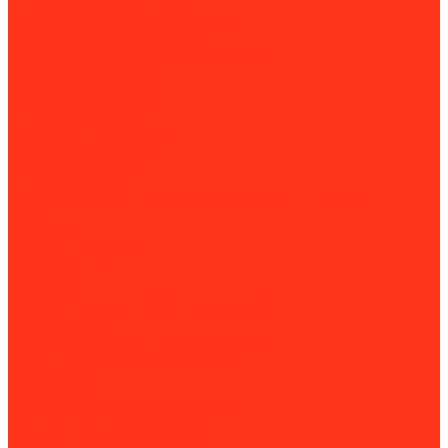
Пневматические заклёпочники
Пневматические нейлеры
Пневматические отбойные молотки
Пневматические пилы
Пневмогайковерты
Пневмопробойники
Пневмостеплеры
Строительные пистолеты
Электроинструменты
УШМ и болгарки
Комплектующие для ручных шлифовальных машин
Дрели
Борфрезы
Спиральные свёрла
Заклепочники
Заклёпки
Комплектующие для заклепочников
Перфораторы
Алмазные коронки для перфоратора
Буры и пики для перфораторов
Плиткорезы
Шуруповерты
Климатическое оборудование
Вентиляционные установки