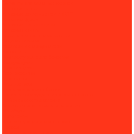
Сегменты для алмазных коронок
Алмазные чашки
Алмазные зачистные круги (КЛТ)
Алмазные фрезы
Алмазные пильные цепи
Алмазные канаты
Губки алмазные шлифовальные
Садовая техника
Аэраторы и скарификаторы
Бензопилы
Комплектующие для бензопил
Воздуходувки
Высоторорезы
Газонокосилки
Дровоколы
Культиваторы
Двигатели для мотоблоков
Навесное оборудование для мотоблоков
Мойки высокого давления
Химия для моек высокого давления
Мотобуры
Мотопомпы
Комплектующие для мотопомп
Насосы
Поверхностные насосы