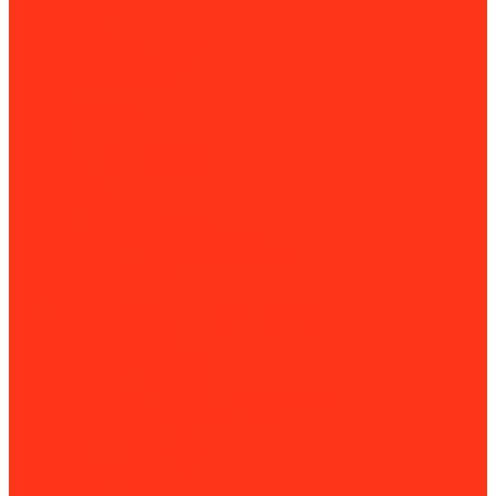
Мойка колес
Мойки высокого давления
Пескоструйные камеры
Пылесосы для авто
Подъем
Гаражные краны
Домкраты
Доптовары для домкратов
Подъемники
Подъёмные столы
Прессы гидравлические
Шиномонтажное оборудование
Вулканизаторы и борторасширители
Борторасширители
Вулканизаторы
Стенды для проточки и правки дисков
Стенды сход-развала
Стойки трансмиссионные
Шиномонтажные стенды
Комплектующие и расходные материалы
Аксессуары для снегоуборщиков
Для затирочных машин
Для сварки и пайки труб
Для силовой техники