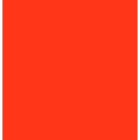
Клуппы и резьбонарезные станки
Сверлильные станки
Вертикально-сверлильные станки
Магнитно-сверлильные станки
Рельсосверлильные станки
Силовая техника
Аккумуляторы
Газовые компрессоры
Генераторы
Складская и грузоподъёмная техника
Грузоподъёмное оборудование
Весы
Вилочные погрузчики
Станки и оборудование для производства
Деревообработка
Камнеобработка
Металлообработка
Оборудование для автосервисов
Балансировка
Инструмент
Мойка и чистка
Комплектующие и расходные материалы
Аксессуары для снегоуборщиков
Для затирочных машин
Для сварки и пайки труб