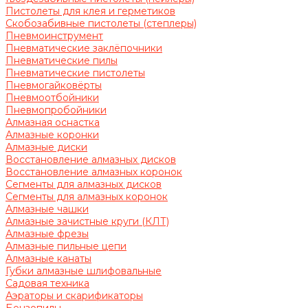
Пистолеты для клея и герметиков
Скобозабивные пистолеты (степлеры)
Пневмоинструмент
Пневматические заклёпочники
Пневматические пилы
Пневматические пистолеты
Пневмогайковёрты
Пневмоотбойники
Пневмопробойники
Алмазная оснастка
Алмазные коронки
Алмазные диски
Восстановление алмазных дисков
Восстановление алмазных коронок
Сегменты для алмазных дисков
Сегменты для алмазных коронок
Алмазные чашки
Алмазные зачистные круги (КЛТ)
Алмазные фрезы
Алмазные пильные цепи
Алмазные канаты
Губки алмазные шлифовальные
Садовая техника
Аэраторы и скарификаторы