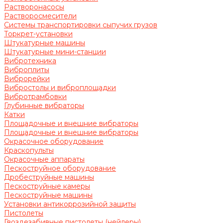
Растворонасосы
Растворосмесители
Системы транспортировки сыпучих грузов
Торкрет-установки
Штукатурные машины
Штукатурные мини-станции
Вибротехника
Виброплиты
Виброрейки
Вибростолы и виброплощадки
Вибротрамбовки
Глубинные вибраторы
Катки
Площадочные и внешние вибраторы
Площадочные и внешние вибраторы
Окрасочное оборудование
Краскопульты
Окрасочные аппараты
Пескоструйное оборудование
Дробеструйные машины
Пескоструйные камеры
Пескоструйные машины
Установки антикоррозийной защиты
Пистолеты
Гвоздезабивные пистолеты (нейлеры)