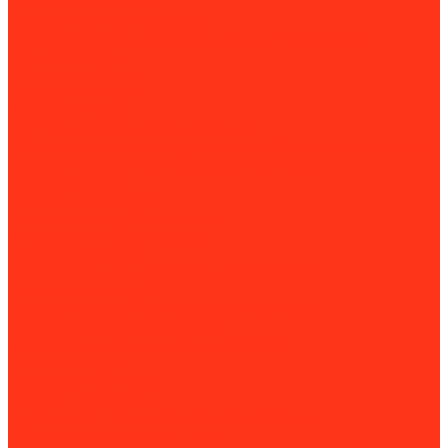
Посты дезинфекции
Промышленные пылесосы
Комплектующие для промышленных пылесосов
Рециркуляторы
Работа с трубами
Видеоинспекция
Заморозка труб
Клуппы и резьбонарезные станки
Комплектующие для клуппов и резьбонарезных станков
Слесарные верстаки и подставки для труб
Опрессовщики
Пайка и сварка труб
Аппараты раструбной сварки
Аппараты стыковой сварки
Горелки для труб
Комплектующие для пайки и сварки труб
Паяльники для труб
Слесарные верстаки и подставки для труб
Термофены (паяльные фены)
Фиксаторы и позиционеры для сварки
Пресс-инструмент
Промывочные насосы
Прочистные машины
Насадки и спирали для прочистных машин
Сабельные и дисковые пилы