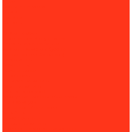
Акции
Оформление заказа
Оплата
Доставка
Контакты
...
Каталог товаров
Строительное оборудование
Резка и сверление бетона
Установки алмазного бурения
Ручные резчики (бензорезы)
Перфораторы
Резчики швов
Резчики кровли
Штроборезы
Стенорезные машины
Канатные машины
Работа с арматурой
Арматурные ножницы и болторезы
Вязка арматуры
Станки для гибки и резки
Устройство полов
Демаркировщики
Затирочные машины
Мозаично-шлифовальные машины