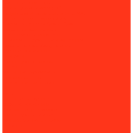
Сварочные инверторы
Аргонодуговая сварка (TIG)
Полуавтоматическая сварка (MIG/MAG)
Ручная дуговая сварка (MMA)
Сварка под флюсом SAW / FCAW
Сварочные позиционеры
Стабилизаторы напряжения
Складская и грузоподъёмная техника
Грузоподъёмное оборудование
Грузовые подъёмники
Домкраты
Краны грузоподъёмные
Лебедки
Магнитные грузозахваты
Подъемные столы
Такелажные платформы
Тали
Весы
Вилочные погрузчики
Грузовые подъёмники
Комплектовщики заказов
Краны грузоподъёмные
Комплектующие для кранов
Лебедки
Люльки строительные