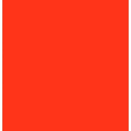
Погружные насосы
Опрыскиватели
Пластиковые погреба
Садовые измельчители
Садовые ножницы (кусторезы)
Системы полива
Снегоуборочная техника
Принадлежности для снегоуборочной техники
Тачки и тележки
Тракторы
Аксессуары для минитракторов
Навесное оборудование
Триммеры
Дорожно-строительная техника и оборудование
Виброплиты
Двигатели для виброплит
Комплектующие для виброплит
Швонарезчики
Комплектующие для швонарезчиков
Разметочные машины
Комплектующие для разметочных машин
Раздельщики трещин
Диски для разделки трещин
Комплектующие для раздельщиков трещин
Демаркировщики