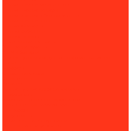
Пневматические заклёпочники
Пневматические нейлеры
Пневматические отбойные молотки
Пневматические пилы
Пневмогайковерты
Пневмопробойники
Пневмостеплеры
Строительные пистолеты
Электроинструменты
УШМ и болгарки
Комплектующие для ручных шлифовальных машин
Дрели
Борфрезы
Спиральные свёрла
Заклепочники
Заклёпки
Комплектующие для заклепочников
Перфораторы
Алмазные коронки для перфоратора
Буры и пики для перфораторов
Плиткорезы
Шуруповерты
Климатическое оборудование
Вентиляционные установки