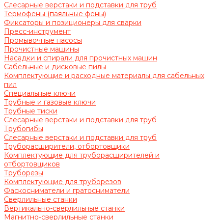
Слесарные верстаки и подставки для труб
Термофены (паяльные фены)
Фиксаторы и позиционеры для сварки
Пресс-инструмент
Промывочные насосы
Прочистные машины
Насадки и спирали для прочистных машин
Сабельные и дисковые пилы
Комплектующие и расходные материалы для сабельных
пил
Специальные ключи
Трубные и газовые ключи
Трубные тиски
Слесарные верстаки и подставки для труб
Трубогибы
Слесарные верстаки и подставки для труб
Труборасширители, отбортовщики
Комплектующие для труборасширителей и
отбортовщиков
Труборезы
Комплектующие для труборезов
Фаскосниматели и гратосниматели
Сверлильные станки
Вертикально-сверлильные станки
Магнитно-сверлильные станки