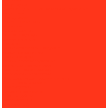
Бензопилы
Воздуходувки
Дорожно-строительная техника и оборудование
Виброплиты
Швонарезчики
Разметочные машины
Генераторы
Бензогенераторы
Газовые генераторы
Дизель-генераторы
Инструменты
Динамометрический инструмент
Измерительная техника
Пневмоинструмент
Климатическое оборудование
Вентиляционные установки
Водяные тепловентиляторы
Инфракрасные нагреватели
Оборудование для уборки и клининга
Мойки высокого давления
Парогенераторы
Подметальные машины
Работа с трубами
Видеоинспекция
Заморозка труб