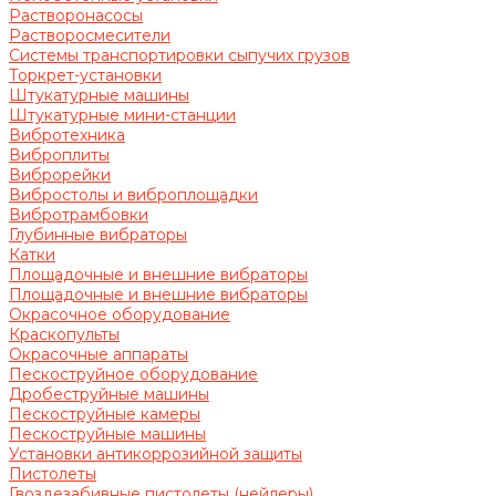
Растворонасосы
Растворосмесители
Системы транспортировки сыпучих грузов
Торкрет-установки
Штукатурные машины
Штукатурные мини-станции
Вибротехника
Виброплиты
Виброрейки
Вибростолы и виброплощадки
Вибротрамбовки
Глубинные вибраторы
Катки
Площадочные и внешние вибраторы
Площадочные и внешние вибраторы
Окрасочное оборудование
Краскопульты
Окрасочные аппараты
Пескоструйное оборудование
Дробеструйные машины
Пескоструйные камеры
Пескоструйные машины
Установки антикоррозийной защиты
Пистолеты
Гвоздезабивные пистолеты (нейлеры)