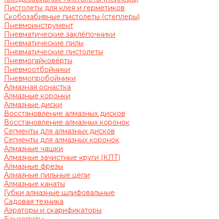
Пистолеты для клея и герметиков
Скобозабивные пистолеты (степлеры)
Пневмоинструмент
Пневматические заклёпочники
Пневматические пилы
Пневматические пистолеты
Пневмогайковёрты
Пневмоотбойники
Пневмопробойники
Алмазная оснастка
Алмазные коронки
Алмазные диски
Восстановление алмазных дисков
Восстановление алмазных коронок
Сегменты для алмазных дисков
Сегменты для алмазных коронок
Алмазные чашки
Алмазные зачистные круги (КЛТ)
Алмазные фрезы
Алмазные пильные цепи
Алмазные канаты
Губки алмазные шлифовальные
Садовая техника
Аэраторы и скарификаторы