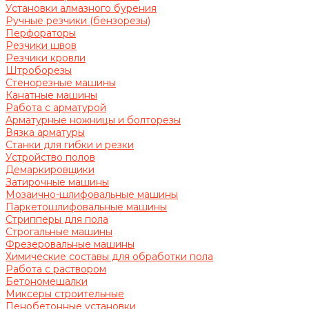
Установки алмазного бурения
Ручные резчики (бензорезы)
Перфораторы
Резчики швов
Резчики кровли
Штроборезы
Стенорезные машины
Канатные машины
Работа с арматурой
Арматурные ножницы и болторезы
Вязка арматуры
Станки для гибки и резки
Устройство полов
Демаркировщики
Затирочные машины
Мозаично-шлифовальные машины
Паркетошлифовальные машины
Стрипперы для пола
Строгальные машины
Фрезеровальные машины
Химические составы для обработки пола
Работа с раствором
Бетономешалки
Миксеры строительные
Пенобетонные установки