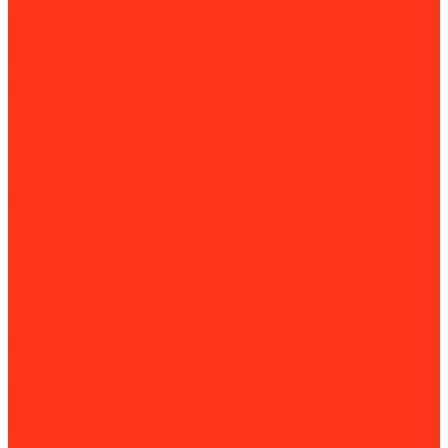
Окрасочное оборудование
Краскопульты
Окрасочные аппараты
Пескоструйное оборудование
Дробеструйные машины
Пескоструйные камеры
Пескоструйные машины
Установки антикоррозийной защиты
Пистолеты
Гвоздезабивные пистолеты (нейлеры)
Пистолеты для клея и герметиков
Скобозабивные пистолеты (степлеры)
Пневмоинструмент
Пневматические заклёпочники
Пневматические пилы
Пневматические пистолеты
Пневмогайковёрты
Пневмоотбойники
Пневмопробойники
Алмазная оснастка
Алмазные коронки
Алмазные диски
Восстановление алмазных дисков
Восстановление алмазных коронок
Сегменты для алмазных дисков