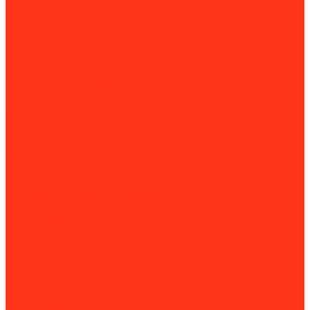
Магнитные грузозахваты
Подъемники и вышки
Подъемные столы
Ричстакеры
Ричтраки
Такелажные платформы
Доптовары для такелажных платформ
Тали и тельферы
Комплектующие для талей
Тележки для тали
Тележки складские
Транспортировщики паллет
Штабелеры и ричтраки
Станки и оборудование для производства
Деревообработка
Вертикально-сверлильные станки
Круглопильные станки
Лобзиковые
Многофункциональные деревообрабатывающие станки
Настольные и циркулярные пилы
Рейсмусовые станки
Ручные фрезеры
Строгальные станки
Фуговальные станки
Камнеобработка