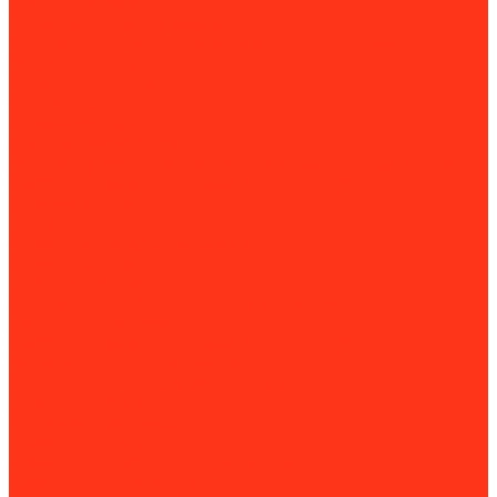
Посты дезинфекции
Промышленные пылесосы
Комплектующие для промышленных пылесосов
Рециркуляторы
Работа с трубами
Видеоинспекция
Заморозка труб
Клуппы и резьбонарезные станки
Комплектующие для клуппов и резьбонарезных станков
Слесарные верстаки и подставки для труб
Опрессовщики
Пайка и сварка труб
Аппараты раструбной сварки
Аппараты стыковой сварки
Горелки для труб
Комплектующие для пайки и сварки труб
Паяльники для труб
Слесарные верстаки и подставки для труб
Термофены (паяльные фены)
Фиксаторы и позиционеры для сварки
Пресс-инструмент
Промывочные насосы
Прочистные машины
Насадки и спирали для прочистных машин
Сабельные и дисковые пилы