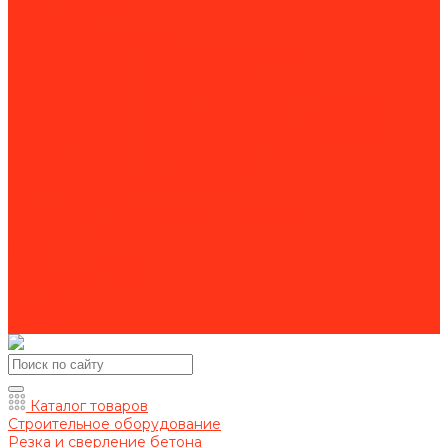
Для спецтехники
Для станков
Для уборочной техники
Комплектующие для алмазного бурения
Комплектующие для бензорезов
Комплектующие для камнерезных станков
Комплектующие для магнитно-сверлильных станков
Комплектующие для резьбонарезного инструмента
Комплектующие для строительной техники
Комплектующие для шлиф. машин
Оснастка для резчиков кровли
Пильные диски
Расходники для фрезеровальных машин
Рукава для мотопомп
Акции
Оформление заказа
Оплата
Доставка
Контакты
Каталог товаров
Строительное оборудование
Резка и сверление бетона