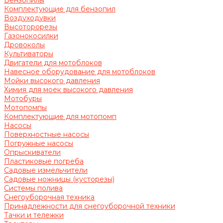
Бензопилы
Комплектующие для бензопил
Воздуходувки
Высоторорезы
Газонокосилки
Дровоколы
Культиваторы
Двигатели для мотоблоков
Навесное оборудование для мотоблоков
Мойки высокого давления
Химия для моек высокого давления
Мотобуры
Мотопомпы
Комплектующие для мотопомп
Насосы
Поверхностные насосы
Погружные насосы
Опрыскиватели
Пластиковые погреба
Садовые измельчители
Садовые ножницы (кусторезы)
Системы полива
Снегоуборочная техника
Принадлежности для снегоуборочной техники
Тачки и тележки