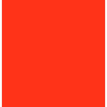
Приточно-вытяжные установки
Приточные установки
Водяные тепловентиляторы
Инфракрасные нагреватели
Конвекторы и обогреватели
Внутрипольные конвекторы
Кондиционеры и сплит-системы
Мобильные кондиционеры
Котлы отопления
Газовые котлы
Дизельные котлы
Твердотопливные котлы
Электрические котлы
Парогенераторы
Рециркуляторы бактерицидные
Тепловые завесы
Тепловые пушки
Установки для прогрева бетона
Принадлежности для установок прогрева бетона
Оборудование для уборки и клининга
Мойки высокого давления
Химия для моек высокого давления
Парогенераторы
Подметальные машины
Поломоечные машины