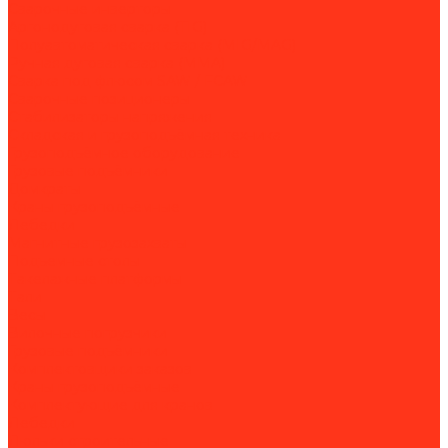
Сварочные инверторы
Аргонодуговая сварка (TIG)
Полуавтоматическая сварка (MIG/MAG)
Ручная дуговая сварка (MMA)
Сварка под флюсом SAW / FCAW
Сварочные позиционеры
Стабилизаторы напряжения
Складская и грузоподъёмная техника
Грузоподъёмное оборудование
Грузовые подъёмники
Домкраты
Краны грузоподъёмные
Лебедки
Магнитные грузозахваты
Подъемные столы
Такелажные платформы
Тали
Весы
Вилочные погрузчики
Грузовые подъёмники
Комплектовщики заказов
Краны грузоподъёмные
Комплектующие для кранов
Лебедки
Люльки строительные