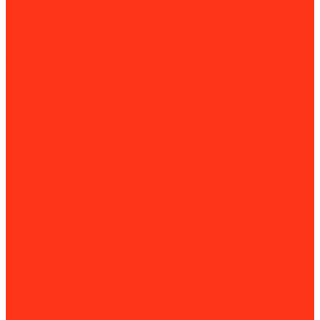
Сегменты для алмазных коронок
Алмазные чашки
Алмазные зачистные круги (КЛТ)
Алмазные фрезы
Алмазные пильные цепи
Алмазные канаты
Губки алмазные шлифовальные
Садовая техника
Аэраторы и скарификаторы
Бензопилы
Комплектующие для бензопил
Воздуходувки
Высоторорезы
Газонокосилки
Дровоколы
Культиваторы
Двигатели для мотоблоков
Навесное оборудование для мотоблоков
Мойки высокого давления
Химия для моек высокого давления
Мотобуры
Мотопомпы
Комплектующие для мотопомп
Насосы
Поверхностные насосы