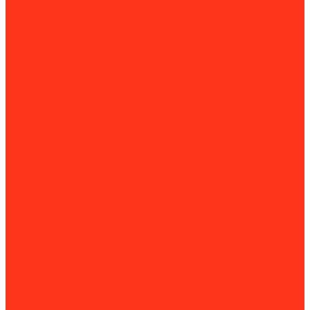
Комплектующие и расходные материалы для сабельных
пил
Специальные ключи
Трубные и газовые ключи
Трубные тиски
Слесарные верстаки и подставки для труб
Трубогибы
Слесарные верстаки и подставки для труб
Труборасширители, отбортовщики
Комплектующие для труборасширителей и
отбортовщиков
Труборезы
Комплектующие для труборезов
Фаскосниматели и гратосниматели
Сверлильные станки
Вертикально-сверлильные станки
Магнитно-сверлильные станки
Рельсосверлильные станки
Сверлильно-фрезерные станки
Силовая техника
Аккумуляторы
Газовые компрессоры
Генераторы
Бензогенераторы
Блоки АВР