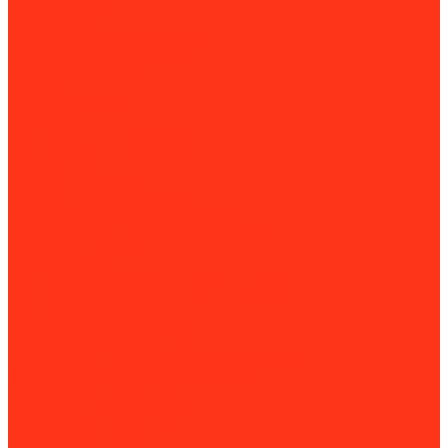
Мойка колес
Мойки высокого давления
Пескоструйные камеры
Пылесосы для авто
Подъем
Гаражные краны
Домкраты
Доптовары для домкратов
Подъемники
Подъёмные столы
Прессы гидравлические
Шиномонтажное оборудование
Вулканизаторы и борторасширители
Борторасширители
Вулканизаторы
Стенды для проточки и правки дисков
Стенды сход-развала
Стойки трансмиссионные
Шиномонтажные стенды
Комплектующие и расходные материалы
Аксессуары для снегоуборщиков
Для затирочных машин
Для сварки и пайки труб
Для силовой техники