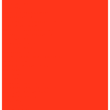
Заточные станки
Борфрезы
Кузнечное оборудование
Сверлильные станки
Вертикально-сверлильные станки
Корончатые сверла
Магнитно-сверлильные станки
Радиально-сверлильные станки
Токарные станки
Фрезерные станки
Токарные станки
Фрезерные станки
Оборудование для автосервисов
Балансировка
Балансировочные стенды
Инструмент
Гайколомы
Гайкорезы
Динамометрические ключи
Динамометрические отвертки
Инструментальные тележки
Пневмогайковерты
Трубогибы
Мойка и чистка
Мойка деталей