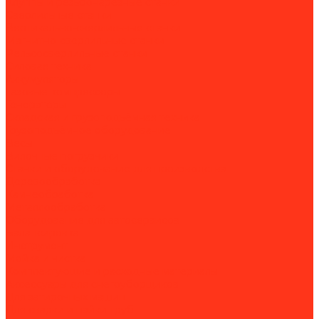
Клуппы и резьбонарезные станки
Сверлильные станки
Вертикально-сверлильные станки
Магнитно-сверлильные станки
Рельсосверлильные станки
Силовая техника
Аккумуляторы
Газовые компрессоры
Генераторы
Складская и грузоподъёмная техника
Грузоподъёмное оборудование
Весы
Вилочные погрузчики
Станки и оборудование для производства
Деревообработка
Камнеобработка
Металлообработка
Оборудование для автосервисов
Балансировка
Инструмент
Мойка и чистка
Комплектующие и расходные материалы
Аксессуары для снегоуборщиков
Для затирочных машин
Для сварки и пайки труб