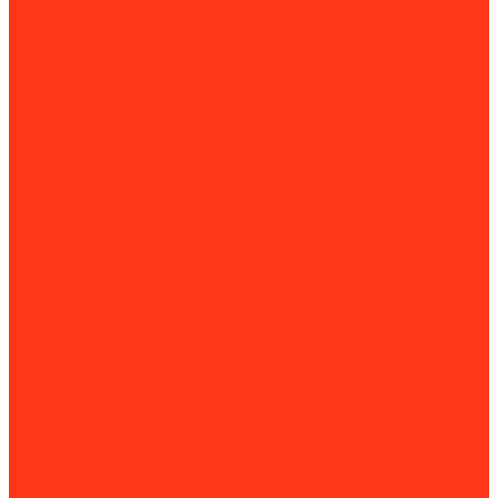
Паркетошлифовальные машины
Стрипперы для пола
Строгальные машины
Фрезеровальные машины
Химические составы для обработки пола
Работа с раствором
Бетономешалки
Миксеры строительные
Пенобетонные установки
Растворонасосы
Растворосмесители
Системы транспортировки сыпучих грузов
Торкрет-установки
Штукатурные машины
Штукатурные мини-станции
Вибротехника
Виброплиты
Виброрейки
Секционные виброрейки
Вибростолы и виброплощадки
Вибротрамбовки
Глубинные вибраторы
Катки
Площадочные и внешние вибраторы
Площадочные и внешние вибраторы