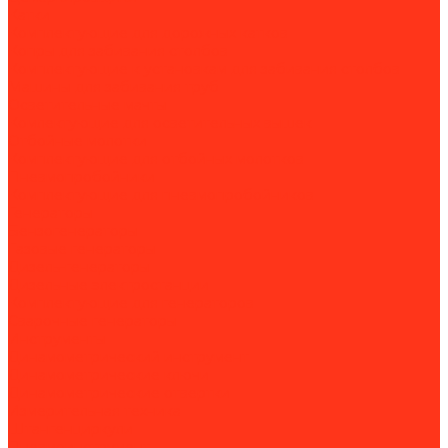
Катки
Комплектующие для дорожных катков
Копры для забивания столбов
Комплектующие к установкам для забивания столбов
Машины для забивания труб
Осветительные мачты
Комлектующие для осветительных вышек
Отбойные молотки
Комплектующие для отбойных молотков
Пневмопробойники
Комплектующие для пневмопробойников
Генераторы
Бензогенераторы
Газовые генераторы
Дизель-генераторы
Дизельные электростанции
Комплектующие для генераторов
Сварочные генераторы
Инструменты
Динамометрический инструмент
Динамометрические ключи
Динамометрические отвертки
Измерительная техника
Штангенциркули
Пневмоинструмент