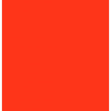
Двигатели для генераторов
Газовые генераторы
Дизель-генераторы
Дизельные электростанции
Блоки АВР
Контейнеры для ДГУ
Прицепы для ДГУ
Генераторы азота
Гидравлические насосы
Гидростанции
Комплектующие для гидростанций
Двигатели
ИБП
Компрессоры
Винтовые компрессоры
Дизельные компрессоры
Дополнительное оборудование
Поршневые компрессоры
Прицепы для компрессоров
Сварочное оборудование
Аппараты для очистки и пассивации сварочных швов
Воздушно-плазменная резка (CUT)
Комплектующие для сварочных аппаратов
Контактная и точечная сварка
Сварочные генераторы