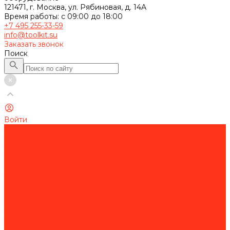
121471, г. Москва, ул. Рябиновая, д. 14А
Время работы: с 09:00 до 18:00
+7 495 255-33-59
info@toolkit.su
Заказать звонок
Поиск
Войти
Каталог товаров
Строительное оборудование
Резка и сверление бетона
Работа с арматурой
Устройство полов
Алмазная оснастка
Алмазные коронки
Алмазные диски
Восстановление алмазных дисков
Садовая техника
Аэраторы и скарификаторы