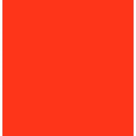
Камнерезные станки
Плиткорезы
Комплектующие для камнерезных станков и плиткорезов
Металлообработка
Гибочные станки
Вальцовочные станки
Зиговочные станки
Листогибочные станки
Станки для сборки воздуховодов
Угловысечные станки
Фальцегибы
Фальцеосадочные станки
Фальцепрокатные станки
Шринкеры
Для резки металла
Воздушно-плазменная резка (CUT)
Газорезательные машины
Гильотины по металлу
Ленточнопильные станки
Машины термической резки
Настольные циркулярные пилы
Пресс-ножницы
Станки для плазменной резки
Станки продольно-поперечной резки
Долбежные станки