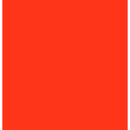
Бензопилы
Воздуходувки
Дорожно-строительная техника и оборудование
Виброплиты
Швонарезчики
Разметочные машины
Генераторы
Бензогенераторы
Газовые генераторы
Дизель-генераторы
Инструменты
Динамометрический инструмент
Измерительная техника
Пневмоинструмент
Климатическое оборудование
Вентиляционные установки
Водяные тепловентиляторы
Инфракрасные нагреватели
Оборудование для уборки и клининга
Мойки высокого давления
Парогенераторы
Подметальные машины
Работа с трубами
Видеоинспекция
Заморозка труб