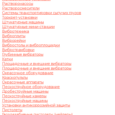
Растворонасосы
Растворосмесители
Системы транспортировки сыпучих грузов
Торкрет-установки
Штукатурные машины
Штукатурные мини-станции
Вибротехника
Виброплиты
Виброрейки
Вибростолы и виброплощадки
Вибротрамбовки
Глубинные вибраторы
Катки
Площадочные и внешние вибраторы
Площадочные и внешние вибраторы
Окрасочное оборудование
Краскопульты
Окрасочные аппараты
Пескоструйное оборудование
Дробеструйные машины
Пескоструйные камеры
Пескоструйные машины
Установки антикоррозийной защиты
Пистолеты
Гвоздезабивные пистолеты (нейлеры)