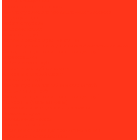
Посты дезинфекции
Промышленные пылесосы
Комплектующие для промышленных пылесосов
Рециркуляторы
Работа с трубами
Видеоинспекция
Заморозка труб
Клуппы и резьбонарезные станки
Комплектующие для клуппов и резьбонарезных станков
Слесарные верстаки и подставки для труб
Опрессовщики
Пайка и сварка труб
Аппараты раструбной сварки
Аппараты стыковой сварки
Горелки для труб
Комплектующие для пайки и сварки труб
Паяльники для труб
Слесарные верстаки и подставки для труб
Термофены (паяльные фены)
Фиксаторы и позиционеры для сварки
Пресс-инструмент
Промывочные насосы
Прочистные машины
Насадки и спирали для прочистных машин
Сабельные и дисковые пилы