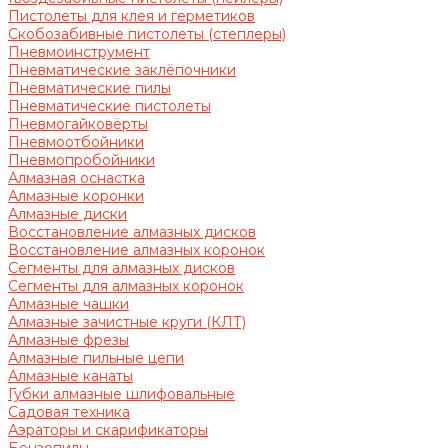
Пистолеты для клея и герметиков
Скобозабивные пистолеты (степлеры)
Пневмоинструмент
Пневматические заклёпочники
Пневматические пилы
Пневматические пистолеты
Пневмогайковёрты
Пневмоотбойники
Пневмопробойники
Алмазная оснастка
Алмазные коронки
Алмазные диски
Восстановление алмазных дисков
Восстановление алмазных коронок
Сегменты для алмазных дисков
Сегменты для алмазных коронок
Алмазные чашки
Алмазные зачистные круги (КЛТ)
Алмазные фрезы
Алмазные пильные цепи
Алмазные канаты
Губки алмазные шлифовальные
Садовая техника
Аэраторы и скарификаторы