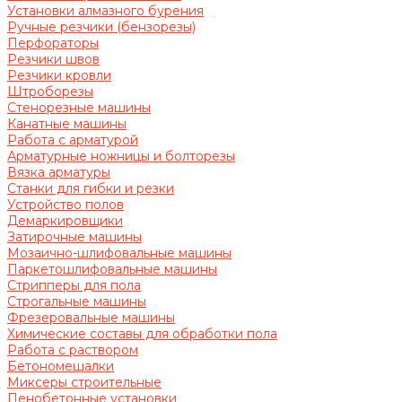
Установки алмазного бурения
Ручные резчики (бензорезы)
Перфораторы
Резчики швов
Резчики кровли
Штроборезы
Стенорезные машины
Канатные машины
Работа с арматурой
Арматурные ножницы и болторезы
Вязка арматуры
Станки для гибки и резки
Устройство полов
Демаркировщики
Затирочные машины
Мозаично-шлифовальные машины
Паркетошлифовальные машины
Стрипперы для пола
Строгальные машины
Фрезеровальные машины
Химические составы для обработки пола
Работа с раствором
Бетономешалки
Миксеры строительные
Пенобетонные установки