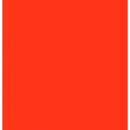
Пневматические заклёпочники
Пневматические нейлеры
Пневматические отбойные молотки
Пневматические пилы
Пневмогайковерты
Пневмопробойники
Пневмостеплеры
Строительные пистолеты
Электроинструменты
УШМ и болгарки
Комплектующие для ручных шлифовальных машин
Дрели
Борфрезы
Спиральные свёрла
Заклепочники
Заклёпки
Комплектующие для заклепочников
Перфораторы
Алмазные коронки для перфоратора
Буры и пики для перфораторов
Плиткорезы
Шуруповерты
Климатическое оборудование
Вентиляционные установки