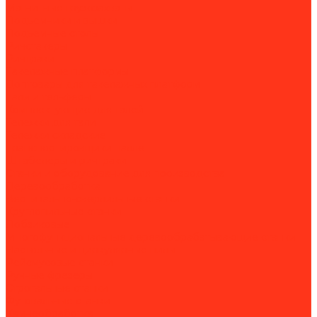
Магнитные грузозахваты
Подъемники и вышки
Подъемные столы
Ричстакеры
Ричтраки
Такелажные платформы
Доптовары для такелажных платформ
Тали и тельферы
Комплектующие для талей
Тележки для тали
Тележки складские
Транспортировщики паллет
Штабелеры и ричтраки
Станки и оборудование для производства
Деревообработка
Вертикально-сверлильные станки
Круглопильные станки
Лобзиковые
Многофункциональные деревообрабатывающие станки
Настольные и циркулярные пилы
Рейсмусовые станки
Ручные фрезеры
Строгальные станки
Фуговальные станки
Камнеобработка