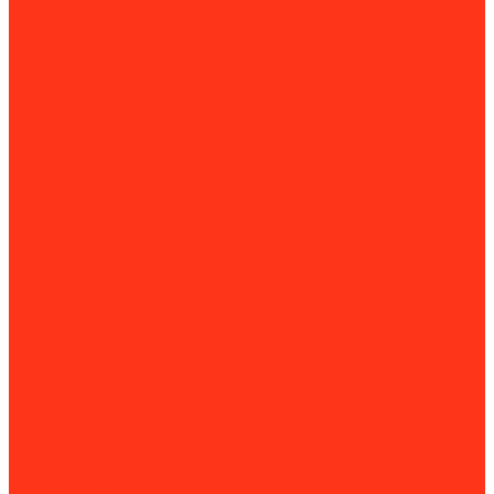
Заточные станки
Борфрезы
Кузнечное оборудование
Сверлильные станки
Вертикально-сверлильные станки
Корончатые сверла
Магнитно-сверлильные станки
Радиально-сверлильные станки
Токарные станки
Фрезерные станки
Токарные станки
Фрезерные станки
Оборудование для автосервисов
Балансировка
Балансировочные стенды
Инструмент
Гайколомы
Гайкорезы
Динамометрические ключи
Динамометрические отвертки
Инструментальные тележки
Пневмогайковерты
Трубогибы
Мойка и чистка
Мойка деталей