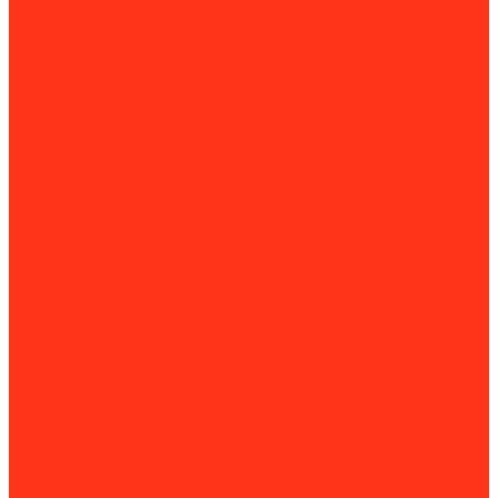
Паркетошлифовальные машины
Стрипперы для пола
Строгальные машины
Фрезеровальные машины
Химические составы для обработки пола
Работа с раствором
Бетономешалки
Миксеры строительные
Пенобетонные установки
Растворонасосы
Растворосмесители
Системы транспортировки сыпучих грузов
Торкрет-установки
Штукатурные машины
Штукатурные мини-станции
Вибротехника
Виброплиты
Виброрейки
Секционные виброрейки
Вибростолы и виброплощадки
Вибротрамбовки
Глубинные вибраторы
Катки
Площадочные и внешние вибраторы
Площадочные и внешние вибраторы