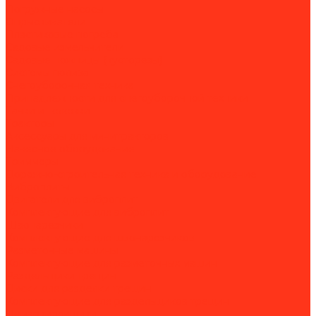
Погружные насосы
Опрыскиватели
Пластиковые погреба
Садовые измельчители
Садовые ножницы (кусторезы)
Системы полива
Снегоуборочная техника
Принадлежности для снегоуборочной техники
Тачки и тележки
Тракторы
Аксессуары для минитракторов
Навесное оборудование
Триммеры
Дорожно-строительная техника и оборудование
Виброплиты
Двигатели для виброплит
Комплектующие для виброплит
Швонарезчики
Комплектующие для швонарезчиков
Разметочные машины
Комплектующие для разметочных машин
Раздельщики трещин
Диски для разделки трещин
Комплектующие для раздельщиков трещин
Демаркировщики