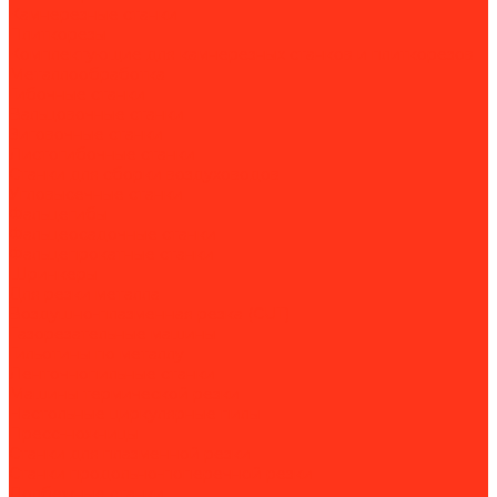
Камнерезные станки
Плиткорезы
Комплектующие для камнерезных станков и плиткорезов
Металлообработка
Гибочные станки
Вальцовочные станки
Зиговочные станки
Листогибочные станки
Станки для сборки воздуховодов
Угловысечные станки
Фальцегибы
Фальцеосадочные станки
Фальцепрокатные станки
Шринкеры
Для резки металла
Воздушно-плазменная резка (CUT)
Газорезательные машины
Гильотины по металлу
Ленточнопильные станки
Машины термической резки
Настольные циркулярные пилы
Пресс-ножницы
Станки для плазменной резки
Станки продольно-поперечной резки
Долбежные станки