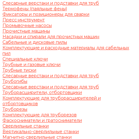
Слесарные верстаки и подставки для труб
Термофены (паяльные фены)
Фиксаторы и позиционеры для сварки
Пресс-инструмент
Промывочные насосы
Прочистные машины
Насадки и спирали для прочистных машин
Сабельные и дисковые пилы
Комплектующие и расходные материалы для сабельных
пил
Специальные ключи
Трубные и газовые ключи
Трубные тиски
Слесарные верстаки и подставки для труб
Трубогибы
Слесарные верстаки и подставки для труб
Труборасширители, отбортовщики
Комплектующие для труборасширителей и
отбортовщиков
Труборезы
Комплектующие для труборезов
Фаскосниматели и гратосниматели
Сверлильные станки
Вертикально-сверлильные станки
Магнитно-сверлильные станки