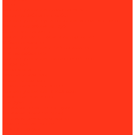
Катки
Комплектующие для дорожных катков
Копры для забивания столбов
Комплектующие к установкам для забивания столбов
Машины для забивания труб
Осветительные мачты
Комлектующие для осветительных вышек
Отбойные молотки
Комплектующие для отбойных молотков
Пневмопробойники
Комплектующие для пневмопробойников
Генераторы
Бензогенераторы
Газовые генераторы
Дизель-генераторы
Дизельные электростанции
Комплектующие для генераторов
Сварочные генераторы
Инструменты
Динамометрический инструмент
Динамометрические ключи
Динамометрические отвертки
Измерительная техника
Штангенциркули
Пневмоинструмент