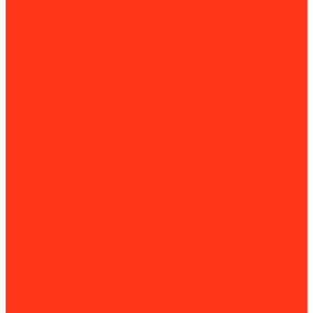
Сегменты для алмазных коронок
Алмазные чашки
Алмазные зачистные круги (КЛТ)
Алмазные фрезы
Алмазные пильные цепи
Алмазные канаты
Губки алмазные шлифовальные
Садовая техника
Аэраторы и скарификаторы
Бензопилы
Комплектующие для бензопил
Воздуходувки
Высоторорезы
Газонокосилки
Дровоколы
Культиваторы
Двигатели для мотоблоков
Навесное оборудование для мотоблоков
Мойки высокого давления
Химия для моек высокого давления
Мотобуры
Мотопомпы
Комплектующие для мотопомп
Насосы
Поверхностные насосы