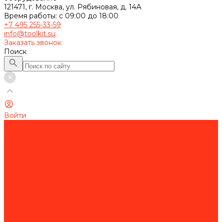
121471, г. Москва, ул. Рябиновая, д. 14А
Время работы: с 09:00 до 18:00
+7 495 255-33-59
info@toolkit.su
Заказать звонок
Поиск
Войти
Каталог товаров
Строительное оборудование
Резка и сверление бетона
Работа с арматурой
Устройство полов
Алмазная оснастка
Алмазные коронки
Алмазные диски
Восстановление алмазных дисков
Садовая техника
Аэраторы и скарификаторы