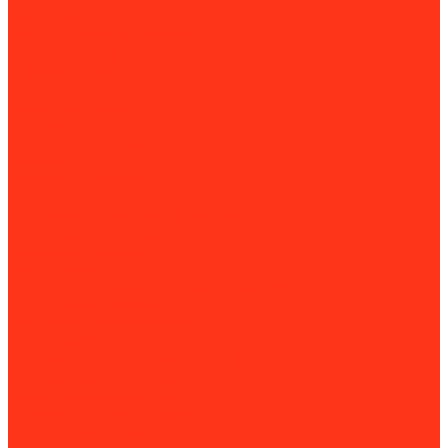
Мойка колес
Мойки высокого давления
Пескоструйные камеры
Пылесосы для авто
Подъем
Гаражные краны
Домкраты
Доптовары для домкратов
Подъемники
Подъёмные столы
Прессы гидравлические
Шиномонтажное оборудование
Вулканизаторы и борторасширители
Борторасширители
Вулканизаторы
Стенды для проточки и правки дисков
Стенды сход-развала
Стойки трансмиссионные
Шиномонтажные стенды
Комплектующие и расходные материалы
Аксессуары для снегоуборщиков
Для затирочных машин
Для сварки и пайки труб
Для силовой техники