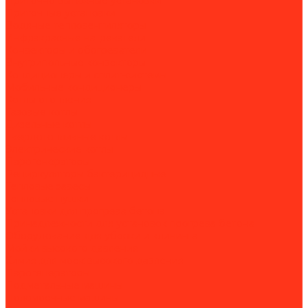
Приточно-вытяжные установки
Приточные установки
Водяные тепловентиляторы
Инфракрасные нагреватели
Конвекторы и обогреватели
Внутрипольные конвекторы
Кондиционеры и сплит-системы
Мобильные кондиционеры
Котлы отопления
Газовые котлы
Дизельные котлы
Твердотопливные котлы
Электрические котлы
Парогенераторы
Рециркуляторы бактерицидные
Тепловые завесы
Тепловые пушки
Установки для прогрева бетона
Принадлежности для установок прогрева бетона
Оборудование для уборки и клининга
Мойки высокого давления
Химия для моек высокого давления
Парогенераторы
Подметальные машины
Поломоечные машины