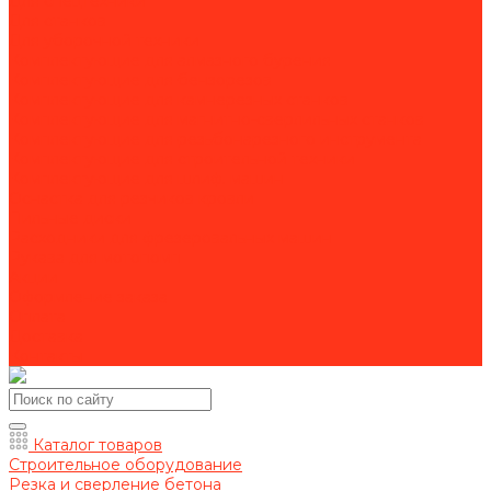
Для спецтехники
Для станков
Для уборочной техники
Комплектующие для алмазного бурения
Комплектующие для бензорезов
Комплектующие для камнерезных станков
Комплектующие для магнитно-сверлильных станков
Комплектующие для резьбонарезного инструмента
Комплектующие для строительной техники
Комплектующие для шлиф. машин
Оснастка для резчиков кровли
Пильные диски
Расходники для фрезеровальных машин
Рукава для мотопомп
Акции
Оформление заказа
Оплата
Доставка
Контакты
Каталог товаров
Строительное оборудование
Резка и сверление бетона