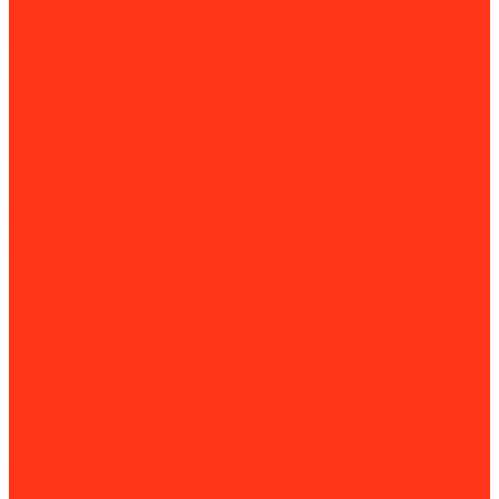
Сварочные инверторы
Аргонодуговая сварка (TIG)
Полуавтоматическая сварка (MIG/MAG)
Ручная дуговая сварка (MMA)
Сварка под флюсом SAW / FCAW
Сварочные позиционеры
Стабилизаторы напряжения
Складская и грузоподъёмная техника
Грузоподъёмное оборудование
Грузовые подъёмники
Домкраты
Краны грузоподъёмные
Лебедки
Магнитные грузозахваты
Подъемные столы
Такелажные платформы
Тали
Весы
Вилочные погрузчики
Грузовые подъёмники
Комплектовщики заказов
Краны грузоподъёмные
Комплектующие для кранов
Лебедки
Люльки строительные