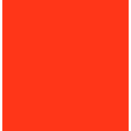
Акции
Оформление заказа
Оплата
Доставка
Контакты
...
Каталог товаров
Строительное оборудование
Резка и сверление бетона
Установки алмазного бурения
Ручные резчики (бензорезы)
Перфораторы
Резчики швов
Резчики кровли
Штроборезы
Стенорезные машины
Канатные машины
Работа с арматурой
Арматурные ножницы и болторезы
Вязка арматуры
Станки для гибки и резки
Устройство полов
Демаркировщики
Затирочные машины
Мозаично-шлифовальные машины