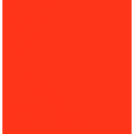
Двигатели для генераторов
Газовые генераторы
Дизель-генераторы
Дизельные электростанции
Блоки АВР
Контейнеры для ДГУ
Прицепы для ДГУ
Генераторы азота
Гидравлические насосы
Гидростанции
Комплектующие для гидростанций
Двигатели
ИБП
Компрессоры
Винтовые компрессоры
Дизельные компрессоры
Дополнительное оборудование
Поршневые компрессоры
Прицепы для компрессоров
Сварочное оборудование
Аппараты для очистки и пассивации сварочных швов
Воздушно-плазменная резка (CUT)
Комплектующие для сварочных аппаратов
Контактная и точечная сварка
Сварочные генераторы