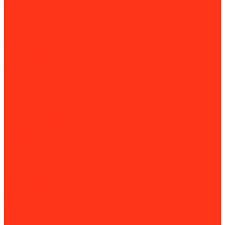
Окрасочное оборудование
Краскопульты
Окрасочные аппараты
Пескоструйное оборудование
Дробеструйные машины
Пескоструйные камеры
Пескоструйные машины
Установки антикоррозийной защиты
Пистолеты
Гвоздезабивные пистолеты (нейлеры)
Пистолеты для клея и герметиков
Скобозабивные пистолеты (степлеры)
Пневмоинструмент
Пневматические заклёпочники
Пневматические пилы
Пневматические пистолеты
Пневмогайковёрты
Пневмоотбойники
Пневмопробойники
Алмазная оснастка
Алмазные коронки
Алмазные диски
Восстановление алмазных дисков
Восстановление алмазных коронок
Сегменты для алмазных дисков