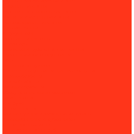
Клуппы и резьбонарезные станки
Сверлильные станки
Вертикально-сверлильные станки
Магнитно-сверлильные станки
Рельсосверлильные станки
Силовая техника
Аккумуляторы
Газовые компрессоры
Генераторы
Складская и грузоподъёмная техника
Грузоподъёмное оборудование
Весы
Вилочные погрузчики
Станки и оборудование для производства
Деревообработка
Камнеобработка
Металлообработка
Оборудование для автосервисов
Балансировка
Инструмент
Мойка и чистка
Комплектующие и расходные материалы
Аксессуары для снегоуборщиков
Для затирочных машин
Для сварки и пайки труб