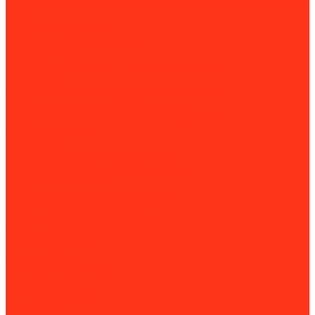
Комплектующие и расходные материалы для сабельных
пил
Специальные ключи
Трубные и газовые ключи
Трубные тиски
Слесарные верстаки и подставки для труб
Трубогибы
Слесарные верстаки и подставки для труб
Труборасширители, отбортовщики
Комплектующие для труборасширителей и
отбортовщиков
Труборезы
Комплектующие для труборезов
Фаскосниматели и гратосниматели
Сверлильные станки
Вертикально-сверлильные станки
Магнитно-сверлильные станки
Рельсосверлильные станки
Сверлильно-фрезерные станки
Силовая техника
Аккумуляторы
Газовые компрессоры
Генераторы
Бензогенераторы
Блоки АВР