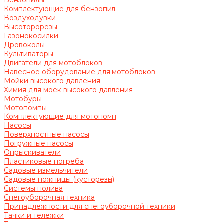
Бензопилы
Комплектующие для бензопил
Воздуходувки
Высоторорезы
Газонокосилки
Дровоколы
Культиваторы
Двигатели для мотоблоков
Навесное оборудование для мотоблоков
Мойки высокого давления
Химия для моек высокого давления
Мотобуры
Мотопомпы
Комплектующие для мотопомп
Насосы
Поверхностные насосы
Погружные насосы
Опрыскиватели
Пластиковые погреба
Садовые измельчители
Садовые ножницы (кусторезы)
Системы полива
Снегоуборочная техника
Принадлежности для снегоуборочной техники
Тачки и тележки